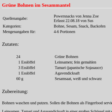
Grüne Bohnen im Sesammantel
Powersnacks von Jenna Zoe
Quellenangabe:
Erfasst 22.08.18 von Sus
Kategorien:
Bohne, Sesam, Snack, Backofen
Mengenangaben für:
4-6 Portionen
Zutaten:
24
Grüne Bohnen
1
Esslöffel
Leinsamen; fein gemahlen
3
Esslöffel
Tamari (japanische Sojasauce)
1
Esslöffel
Agavendicksaft
60
g
Sesamsaat, weiß und schwarz
Zubereitung:
Bohnen waschen und putzen. Sollen die Bohnen als Fingerfood servier
Leinsamen, Tamari und Agavendicksaft in einer großen Schüssel mit e