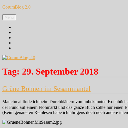
Zum
CorumBlog 2.0
Inhalt
springen
Menü
Facebook
Instagram
Pinterest
Google+
Twitter
Tag:
29. September 2018
Grüne Bohnen im Sesammantel
Manchmal finde ich beim Durchblättern von unbekannten Kochbüchern 
der Fund auf einem Flohmarkt und das ganze Buch sollte nur einen Eur
(Beim genaueren Reinlesen habe ich übrigens doch noch andere inter