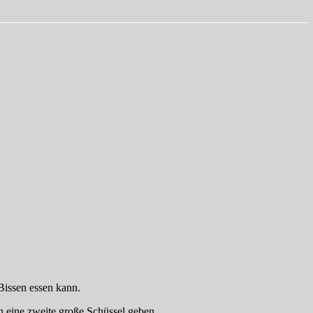
Bissen essen kann.
n eine zweite große Schüssel geben.