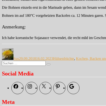
Die Bohnen einzeln erst in die Marinade geben, dann im Sesam wend
Bohnen im auf 180°C vorgeheizten Backofen ca. 12 Minuten garen. Si
Anmerkung:
Ich habe koreanische Sojasauce verwendet, die recht mild im Geschmac
Autor
Veröffentlicht
Kategorien
am
Sus
29.09.2018
16.02.2023
Hülsenfrüchte
,
Kochen, Backen un
Suche
Suchen
nach:
Social Media
Facebook
Instagram
X
Pinterest
Google
Meta