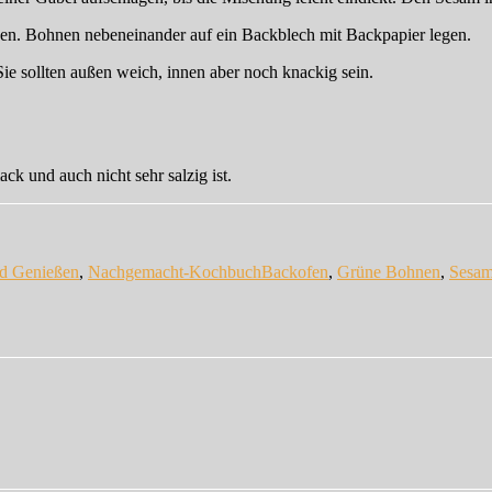
en. Bohnen nebeneinander auf ein Backblech mit Backpapier legen.
e sollten außen weich, innen aber noch knackig sein.
k und auch nicht sehr salzig ist.
Schlagwörter
d Genießen
,
Nachgemacht-Kochbuch
Backofen
,
Grüne Bohnen
,
Sesa