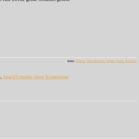
Index:
Bohne
,
Grüne Bohnen
,
Sesam
,
Snack
,
Backofen
zu
Grüne
m
,
Snack
Schreibe einen Kommentar
Bohnen
im
Sesammantel