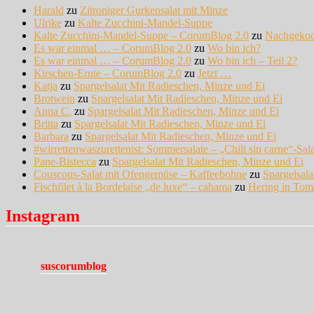
Harald
zu
Zitroniger Gurkensalat mit Minze
Ulrike
zu
Kalte Zucchini-Mandel-Suppe
Kalte Zucchini-Mandel-Suppe – CorumBlog 2.0
zu
Nachgeko
Es war einmal … – CorumBlog 2.0
zu
Wo bin ich?
Es war einmal … – CorumBlog 2.0
zu
Wo bin ich – Teil 2?
Kirschen-Ernte – CorumBlog 2.0
zu
Jetzt …
Katja
zu
Spargelsalat Mit Radieschen, Minze und Ei
Brotwein
zu
Spargelsalat Mit Radieschen, Minze und Ei
Anna C.
zu
Spargelsalat Mit Radieschen, Minze und Ei
Britta
zu
Spargelsalat Mit Radieschen, Minze und Ei
Barbara
zu
Spargelsalat Mit Radieschen, Minze und Ei
#wirrettenwaszurettenist: Sommersalate – „Chili sin carne“-Sal
Pane-Bistecca
zu
Spargelsalat Mit Radieschen, Minze und Ei
Couscous-Salat mit Ofengemüse – Kaffeebohne
zu
Spargelsal
Fischfilet à la Bordelaise „de luxe“ – cahama
zu
Hering in Tom
Instagram
suscorumblog