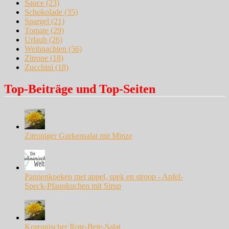
Sauce
(23)
Schokolade
(35)
Spargel
(21)
Tomate
(29)
Urlaub
(26)
Weihnachten
(56)
Zitrone
(18)
Zucchini
(18)
Top-Beiträge und Top-Seiten
Zitroniger Gurkensalat mit Minze
Pannenkoeken met appel, spek en stroop - Apfel-
Speck-Pfannkuchen mit Sirup
Koreanischer Rote-Bete-Salat