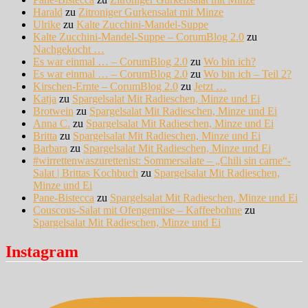
Harald
zu
Zitroniger Gurkensalat mit Minze
Ulrike
zu
Kalte Zucchini-Mandel-Suppe
Kalte Zucchini-Mandel-Suppe – CorumBlog 2.0
zu
Nachgekocht …
Es war einmal … – CorumBlog 2.0
zu
Wo bin ich?
Es war einmal … – CorumBlog 2.0
zu
Wo bin ich – Teil 2?
Kirschen-Ernte – CorumBlog 2.0
zu
Jetzt …
Katja
zu
Spargelsalat Mit Radieschen, Minze und Ei
Brotwein
zu
Spargelsalat Mit Radieschen, Minze und Ei
Anna C.
zu
Spargelsalat Mit Radieschen, Minze und Ei
Britta
zu
Spargelsalat Mit Radieschen, Minze und Ei
Barbara
zu
Spargelsalat Mit Radieschen, Minze und Ei
#wirrettenwaszurettenist: Sommersalate – „Chili sin carne“-
Salat | Brittas Kochbuch
zu
Spargelsalat Mit Radieschen,
Minze und Ei
Pane-Bistecca
zu
Spargelsalat Mit Radieschen, Minze und Ei
Couscous-Salat mit Ofengemüse – Kaffeebohne
zu
Spargelsalat Mit Radieschen, Minze und Ei
Instagram