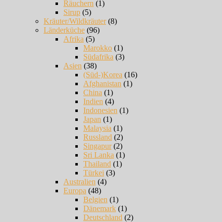
Räuchern
(1)
Sirup
(5)
Kräuter/Wildkräuter
(8)
Länderküche
(96)
Afrika
(5)
Marokko
(1)
Südafrika
(3)
Asien
(38)
(Süd-)Korea
(16)
Afghanistan
(1)
China
(1)
Indien
(4)
Indonesien
(1)
Japan
(1)
Malaysia
(1)
Russland
(2)
Singapur
(2)
Sri Lanka
(1)
Thailand
(1)
Türkei
(3)
Australien
(4)
Europa
(48)
Belgien
(1)
Dänemark
(1)
Deutschland
(2)