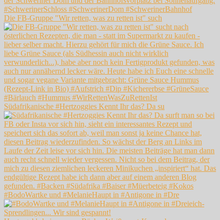
Die FB-Gruppe "Wir retten, was zu retten ist" such
Südafrikanische #Hertzoggies Kennt Ihr das? Da su
#BodoWartke und #MelanieHaupt in #Antigone in #Dre