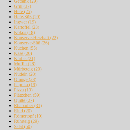
Getränk
(29)
Grill
(37)
Hefe
(25)
Hefe-Süß
(29)
Ingwer
(19)
Kartoffel
(23)
Kokos
(18)
Konserve-Herzhaft
(22)
Konserve-Süß
(26)
Kuchen
(55)
Käse
(20)
Kürbis
(21)
Muffin
(28)
Mürbeteig
(20)
Nudeln
(20)
Orange
(28)
Paprika
(19)
Pizza
(19)
Plätzchen
(59)
Quitte
(27)
Rhabarber
(31)
Rind
(20)
Römertopf
(19)
Rührteig
(29)
Salat
(50)