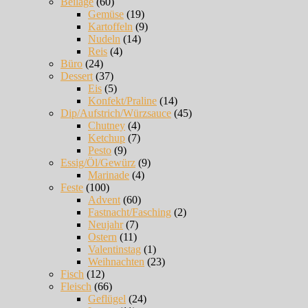
Beilage
(60)
Gemüse
(19)
Kartoffeln
(9)
Nudeln
(14)
Reis
(4)
Büro
(24)
Dessert
(37)
Eis
(5)
Konfekt/Praline
(14)
Dip/Aufstrich/Würzsauce
(45)
Chutney
(4)
Ketchup
(7)
Pesto
(9)
Essig/Öl/Gewürz
(9)
Marinade
(4)
Feste
(100)
Advent
(60)
Fastnacht/Fasching
(2)
Neujahr
(7)
Ostern
(11)
Valentinstag
(1)
Weihnachten
(23)
Fisch
(12)
Fleisch
(66)
Geflügel
(24)