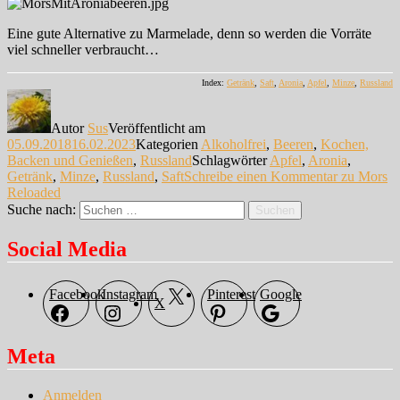
Eine gute Alternative zu Marmelade, denn so werden die Vorräte
viel schneller verbraucht…
Index:
Getränk
,
Saft
,
Aronia
,
Apfel
,
Minze
,
Russland
Autor
Sus
Veröffentlicht am
05.09.2018
16.02.2023
Kategorien
Alkoholfrei
,
Beeren
,
Kochen,
Backen und Genießen
,
Russland
Schlagwörter
Apfel
,
Aronia
,
Getränk
,
Minze
,
Russland
,
Saft
Schreibe einen Kommentar
zu Mors
Reloaded
Suche nach:
Suchen
Social Media
Facebook
Instagram
Pinterest
Google
X
Meta
Anmelden