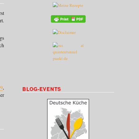
st
t.
ngs
ch
#9
,
BLOG-EVENTS
er