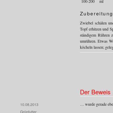
100-200
ml
Zubereitung
Zwiebel schälen un
Topf erhitzen und S
ständigem Rühren z
umrühren. Etwas We
köcheln lassen; gele
Der Beweis
… wurde gerade eben
Veröffentlicht
10.08.2013
am
Kategorien
Grünfutter