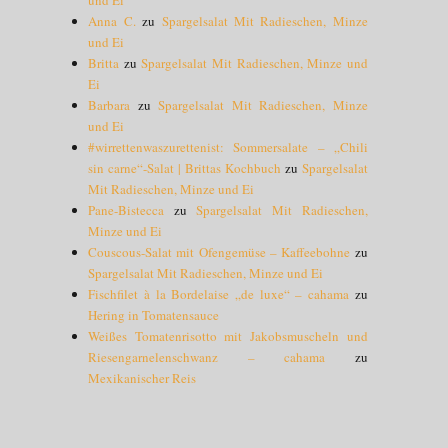
Anna C.
zu
Spargelsalat Mit Radieschen, Minze
und Ei
Britta
zu
Spargelsalat Mit Radieschen, Minze und
Ei
Barbara
zu
Spargelsalat Mit Radieschen, Minze
und Ei
#wirrettenwaszurettenist: Sommersalate – „Chili
sin carne“-Salat | Brittas Kochbuch
zu
Spargelsalat
Mit Radieschen, Minze und Ei
Pane-Bistecca
zu
Spargelsalat Mit Radieschen,
Minze und Ei
Couscous-Salat mit Ofengemüse – Kaffeebohne
zu
Spargelsalat Mit Radieschen, Minze und Ei
Fischfilet à la Bordelaise „de luxe“ – cahama
zu
Hering in Tomatensauce
Weißes Tomatenrisotto mit Jakobsmuscheln und
Riesengarnelenschwanz – cahama
zu
Mexikanischer Reis