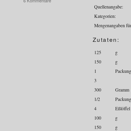
zu
6 Kommentare
Gesund,
Quellenangabe:
oder?
Kategorien:
Mengenangaben für
Zutaten:
125
g
150
g
1
Packun
3
300
Gramm
1/2
Packun
4
Eßlöffel
100
g
150
g