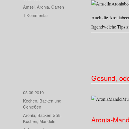
Schlagwörter
Amsel
,
Aronia
,
Garten
zu
1 Kommentar
Auch die Aroniabeer
Der
Irgendwelche Tips 
Beweis
…
Gesund, od
Veröffentlicht
05.09.2010
am
Kategorien
Kochen, Backen und
Genießen
Schlagwörter
Aronia
,
Backen-Süß
,
Aronia-Mand
Kuchen
,
Mandeln