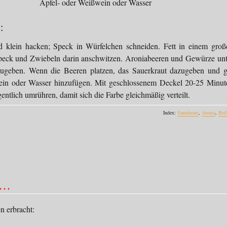
Apfel- oder Weißwein oder Wasser
:
d klein hacken; Speck in Würfelchen schneiden. Fett in einem groß
peck und Zwiebeln darin anschwitzen. Aroniabeeren und Gewürze unt
ugeben. Wenn die Beeren platzen, das Sauerkraut dazugeben und g
in oder Wasser hinzufügen. Mit geschlossenem Deckel 20-25 Minut
gentlich umrühren, damit sich die Farbe gleichmäßig verteilt.
Index:
Sauerkraut
,
Aronia
,
Beil
 …
 erbracht: