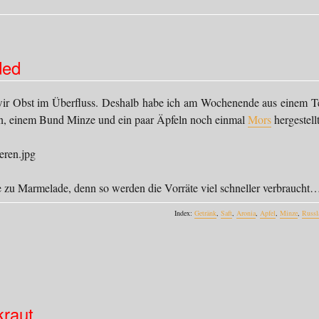
ded
ir Obst im Überfluss. Deshalb habe ich am Wochenende aus einem Te
n, einem Bund Minze und ein paar Äpfeln noch einmal
Mors
hergestellt
e zu Marmelade, denn so werden die Vorräte viel schneller verbraucht
Index:
Getränk
,
Saft
,
Aronia
,
Apfel
,
Minze
,
Russl
kraut…