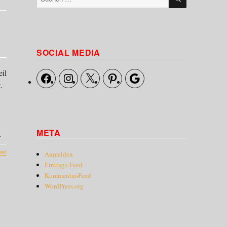
nach:
SOCIAL MEDIA
il
Facebook
Instagram
X
Pinterest
Google
.
META
…
and
Anmelden
Eintrags-Feed
Kommentar-Feed
WordPress.org