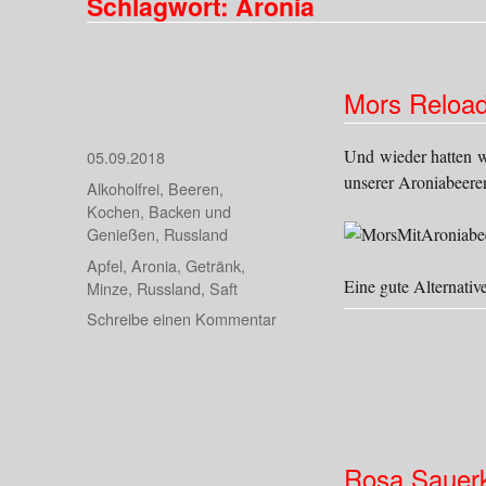
Schlagwort:
Aronia
Mors Reloa
Und wieder hatten w
Veröffentlicht
05.09.2018
am
unserer Aroniabeere
Kategorien
Alkoholfrei
,
Beeren
,
Kochen, Backen und
Genießen
,
Russland
Schlagwörter
Apfel
,
Aronia
,
Getränk
,
Eine gute Alternativ
Minze
,
Russland
,
Saft
zu
Schreibe einen Kommentar
Mors
Reloaded
Rosa Sauer