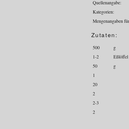
Quellenangabe:
Kategorien:
Mengenangaben für
Zutaten:
500
g
1-2
Eßlöffel
50
g
1
20
2
2-3
2