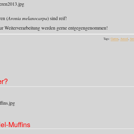
en (
Aronia melanocarpa
) sind reif!
zur Weiterverarbeitung werden gerne entgegengenommen!
Tags:
Garten
,
Amsel
,
Aro
er?
el-Muffins