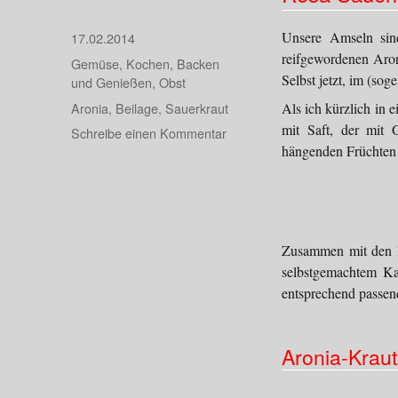
Unsere Amseln sin
Veröffentlicht
17.02.2014
am
reifgewordenen Aron
Kategorien
Gemüse
,
Kochen, Backen
Selbst jetzt, im (sog
und Genießen
,
Obst
Schlagwörter
Aronia
,
Beilage
,
Sauerkraut
Als ich kürzlich in e
mit Saft, der mit
zu
Schreibe einen Kommentar
hängenden Früchten
Rosa
Sauerkraut…
Zusammen mit den 
selbstgemachtem Kar
entsprechend passend
Aronia-Kraut