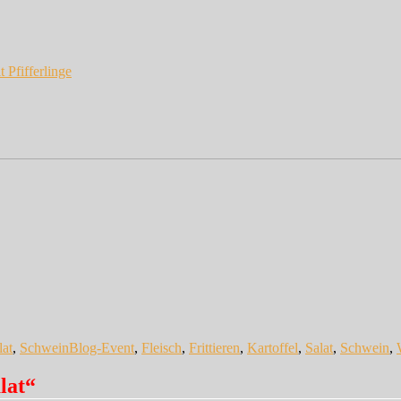
 Pfifferlinge
Schlagwörter
lat
,
Schwein
Blog-Event
,
Fleisch
,
Frittieren
,
Kartoffel
,
Salat
,
Schwein
,
lat“