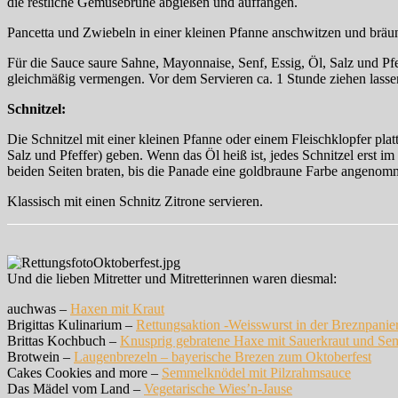
die restliche Gemüsebrühe abgießen und auffangen.
Pancetta und Zwiebeln in einer kleinen Pfanne anschwitzen und bräun
Für die Sauce saure Sahne, Mayonnaise, Senf, Essig, Öl, Salz und P
gleichmäßig vermengen. Vor dem Servieren ca. 1 Stunde ziehen lasse
Schnitzel:
Die Schnitzel mit einer kleinen Pfanne oder einem Fleischklopfer plat
Salz und Pfeffer) geben. Wenn das Öl heiß ist, jedes Schnitzel erst 
beiden Seiten braten, bis die Panade eine goldbraune Farbe angenom
Klassisch mit einen Schnitz Zitrone servieren.
Und die lieben Mitretter und Mitretterinnen waren diesmal:
auchwas –
Haxen mit Kraut
Brigittas Kulinarium –
Rettungsaktion -Weisswurst in der Breznpanier
Brittas Kochbuch –
Knusprig gebratene Haxe mit Sauerkraut und S
Brotwein –
Laugenbrezeln – bayerische Brezen zum Oktoberfest
Cakes Cookies and more –
Semmelknödel mit Pilzrahmsauce
Das Mädel vom Land –
Vegetarische Wies’n-Jause