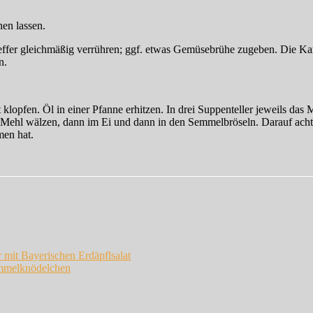
en lassen.
feffer gleichmäßig verrühren; ggf. etwas Gemüsebrühe zugeben. Die K
n.
t klopfen. Öl in einer Pfanne erhitzen. In drei Suppenteller jeweils da
im Mehl wälzen, dann im Ei und dann in den Semmelbröseln. Darauf achten
men hat.
 mit Bayerischen Erdäpflsalat
emmelknödelchen