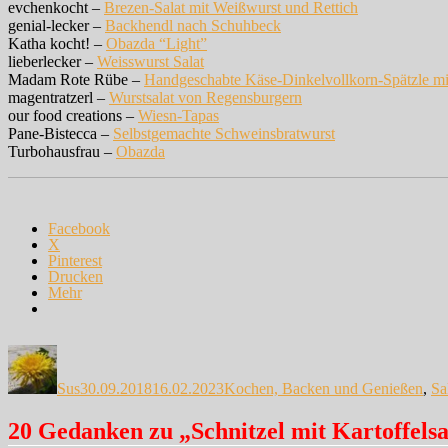
evchenkocht –
Brezen-Salat mit Weißwurst und Rettich
genial-lecker –
Backhendl nach Schuhbeck
Katha kocht! –
Obazda “Light”
lieberlecker –
Weisswurst Salat
Madam Rote Rübe –
Handgeschabte Käse-Dinkelvollkorn-Spätzle mit
magentratzerl –
Wurstsalat von Regensburgern
our food creations –
Wiesn-Tapas
Pane-Bistecca –
Selbstgemachte Schweinsbratwurst
Turbohausfrau –
Obazda
Facebook
X
Pinterest
Drucken
Mehr
Autor
Veröffentlicht
Kategorien
am
Sus
30.09.2018
16.02.2023
Kochen, Backen und Genießen
,
Sa
20 Gedanken zu „Schnitzel mit Kartoffelsa