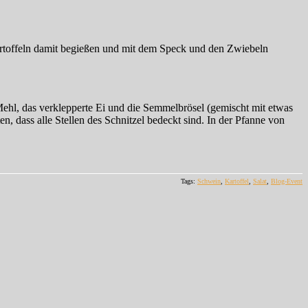
artoffeln damit begießen und mit dem Speck und den Zwiebeln
s Mehl, das verklepperte Ei und die Semmelbrösel (gemischt mit etwas
, dass alle Stellen des Schnitzel bedeckt sind. In der Pfanne von
Tags:
Schwein
,
Kartoffel
,
Salat
,
Blog-Event