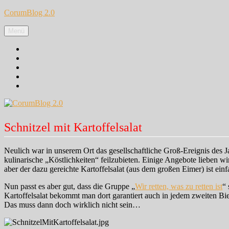
Zum
CorumBlog 2.0
Inhalt
springen
Menü
Facebook
Instagram
Pinterest
Google+
Twitter
Schnitzel mit Kartoffelsalat
Neulich war in unserem Ort das gesellschaftliche Groß-Ereignis des J
kulinarische „Köstlichkeiten“ feilzubieten. Einige Angebote lieben wi
aber der dazu gereichte Kartoffelsalat (aus dem großen Eimer) ist ein
Nun passt es aber gut, dass die Gruppe „
Wir retten, was zu retten ist
“ 
Kartoffelsalat bekommt man dort garantiert auch in jedem zweiten Bie
Das muss dann doch wirklich nicht sein…