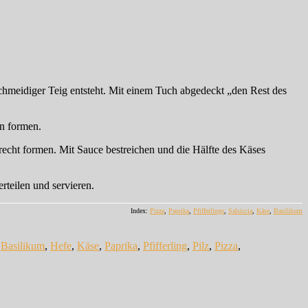
schmeidiger Teig entsteht. Mit einem Tuch abgedeckt „den Rest des
en formen.
recht formen. Mit Sauce bestreichen und die Hälfte des Käses
teilen und servieren.
Index:
Pizza
,
Paprika
,
Pfifferlinge
,
Salsiccia
,
Käse
,
Basilikum
,
Basilikum
,
Hefe
,
Käse
,
Paprika
,
Pfifferling
,
Pilz
,
Pizza
,