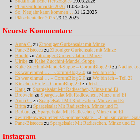
Südafrikanische Hertzoggies
19.03.2026
Pflanzenflohmärkte 2026
11.03.2026
So, Neujahr kann kommen…
31.12.2025
Plätzchenteller 2025
29.12.2025
Neueste Kommentare
Anna C.
zu
Zitroniger Gurkensalat mit Minze
Pane-Bistecca
zu
Zitroniger Gurkensalat mit Minze
Harald
zu
Zitroniger Gurkensalat mit Minze
Ulrike
zu
Kalte Zucchini-Mandel-Suppe
Kalte Zucchini-Mandel-Suppe – CorumBlog 2.0
zu
Nachgeko
Es war einmal … – CorumBlog 2.0
zu
Wo bin ich?
Es war einmal … – CorumBlog 2.0
zu
Wo bin ich – Teil 2?
Kirschen-Ernte – CorumBlog 2.0
zu
Jetzt …
Katja
zu
Spargelsalat Mit Radieschen, Minze und Ei
Brotwein
zu
Spargelsalat Mit Radieschen, Minze und Ei
Anna C.
zu
Spargelsalat Mit Radieschen, Minze und Ei
Britta
zu
Spargelsalat Mit Radieschen, Minze und Ei
Barbara
zu
Spargelsalat Mit Radieschen, Minze und Ei
#wirrettenwaszurettenist: Sommersalate – „Chili sin carne“-Sal
Pane-Bistecca
zu
Spargelsalat Mit Radieschen, Minze und Ei
Instagram