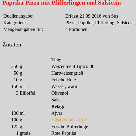
Paprika-Pizza mit Pfifferlingen und Salsiccia
Quellenangabe:
Erfasst 21.09.2016 von Sus
Kategorien:
Pizza, Paprika, Pfifferling, Salsiccia
Mengenangaben für:
4 Portionen
Zutaten:
Teig:
250
g
Weizenmehl Tipico 00
50
g
Hartweizengrieß
10
g
Frische Hefe
150
ml
Wasser; warm
3
Eßlöffel
Olivenöl
Salz
Belag:
100
ml
Ajvar
100
g
Västerbotten-Käse
125
g
Frische Pfifferlinge
1
große
Rote Paprika