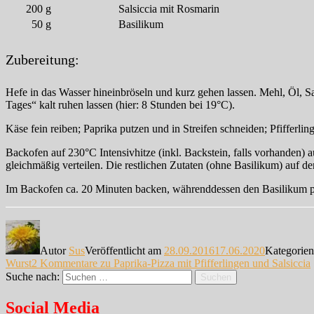
200
g
Salsiccia mit Rosmarin
50
g
Basilikum
Zubereitung:
Hefe in das Wasser hineinbröseln und kurz gehen lassen. Mehl, Öl, S
Tages“ kalt ruhen lassen (hier: 8 Stunden bei 19°C).
Käse fein reiben; Paprika putzen und in Streifen schneiden; Pfifferli
Backofen auf 230°C Intensivhitze (inkl. Backstein, falls vorhanden) 
gleichmäßig verteilen. Die restlichen Zutaten (ohne Basilikum) auf de
Im Backofen ca. 20 Minuten backen, währenddessen den Basilikum put
Autor
Sus
Veröffentlicht am
28.09.2016
17.06.2020
Kategorie
Wurst
2 Kommentare
zu Paprika-Pizza mit Pfifferlingen und Salsiccia
Suche nach:
Suchen
Social Media