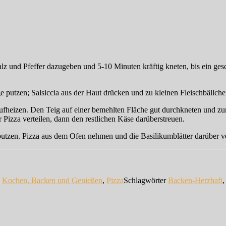
alz und Pfeffer dazugeben und 5-10 Minuten kräftig kneten, bis ein ge
nge putzen; Salsiccia aus der Haut drücken und zu kleinen Fleischbällch
aufheizen. Den Teig auf einer bemehlten Fläche gut durchkneten und zu
r Pizza verteilen, dann den restlichen Käse darüberstreuen.
zen. Pizza aus dem Ofen nehmen und die Basilikumblätter darüber ver
n
Kochen, Backen und Genießen
,
Pizza
Schlagwörter
Backen-Herzhaft