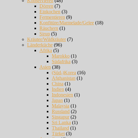
Konservieren
(48)
Dörren
(7)
Einkochen
(3)
Fermentieren
(9)
Konfitüre/Marmelade/Gelee
(18)
Räuchern
(1)
Sirup
(5)
Kräuter/Wildkräuter
(7)
Länderküche
(96)
Afrika
(5)
Marokko
(1)
Südafrika
(3)
Asien
(38)
(Süd-)Korea
(16)
Afghanistan
(1)
China
(1)
Indien
(4)
Indonesien
(1)
Japan
(1)
Malaysia
(1)
Russland
(2)
Singapur
(2)
Sri Lanka
(1)
Thailand
(1)
Türkei
(3)