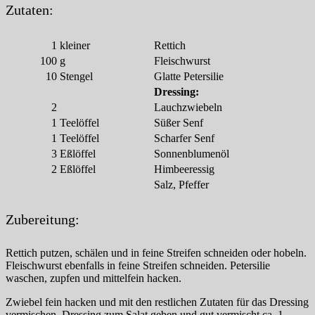
Zutaten:
1
kleiner
Rettich
100
g
Fleischwurst
10
Stengel
Glatte Petersilie
Dressing:
2
Lauchzwiebeln
1
Teelöffel
Süßer Senf
1
Teelöffel
Scharfer Senf
3
Eßlöffel
Sonnenblumenöl
2
Eßlöffel
Himbeeressig
Salz, Pfeffer
Zubereitung:
Rettich putzen, schälen und in feine Streifen schneiden oder hobeln.
Fleischwurst ebenfalls in feine Streifen schneiden. Petersilie
waschen, zupfen und mittelfein hacken.
Zwiebel fein hacken und mit den restlichen Zutaten für das Dressing
vermischen. Dressing zum Salat geben und gut vermischt ca. 1