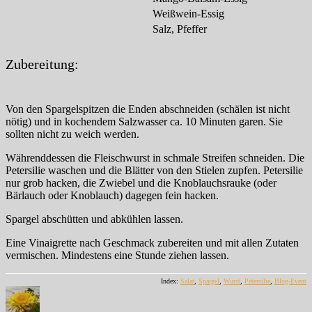
Weißwein-Essig
Salz, Pfeffer
Zubereitung:
Von den Spargelspitzen die Enden abschneiden (schälen ist nicht
nötig) und in kochendem Salzwasser ca. 10 Minuten garen. Sie
sollten nicht zu weich werden.
Währenddessen die Fleischwurst in schmale Streifen schneiden. Die
Petersilie waschen und die Blätter von den Stielen zupfen. Petersilie
nur grob hacken, die Zwiebel und die Knoblauchsrauke (oder
Bärlauch oder Knoblauch) dagegen fein hacken.
Spargel abschütten und abkühlen lassen.
Eine Vinaigrette nach Geschmack zubereiten und mit allen Zutaten
vermischen. Mindestens eine Stunde ziehen lassen.
Index:
Salat
,
Spargel
,
Wurst
,
Petersilie
,
Blog-Event
Autor
Veröffentlicht
Kategorien
Schl
am