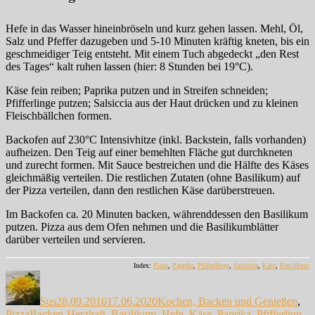
Hefe in das Wasser hineinbröseln und kurz gehen lassen. Mehl, Öl,
Salz und Pfeffer dazugeben und 5-10 Minuten kräftig kneten, bis ein
geschmeidiger Teig entsteht. Mit einem Tuch abgedeckt „den Rest
des Tages“ kalt ruhen lassen (hier: 8 Stunden bei 19°C).
Käse fein reiben; Paprika putzen und in Streifen schneiden;
Pfifferlinge putzen; Salsiccia aus der Haut drücken und zu kleinen
Fleischbällchen formen.
Backofen auf 230°C Intensivhitze (inkl. Backstein, falls vorhanden)
aufheizen. Den Teig auf einer bemehlten Fläche gut durchkneten
und zurecht formen. Mit Sauce bestreichen und die Hälfte des Käses
gleichmäßig verteilen. Die restlichen Zutaten (ohne Basilikum) auf
der Pizza verteilen, dann den restlichen Käse darüberstreuen.
Im Backofen ca. 20 Minuten backen, währenddessen den Basilikum
putzen. Pizza aus dem Ofen nehmen und die Basilikumblätter
darüber verteilen und servieren.
Index:
Pizza
,
Paprika
,
Pfifferlinge
,
Salsiccia
,
Käse
,
Basilikum
Autor
Veröffentlicht
Kategorien
am
Sus
28.09.2016
17.06.2020
Kochen, Backen und Genießen
,
Schlagwörter
Pizza
Backen-Herzhaft
,
Basilikum
,
Hefe
,
Käse
,
Paprika
,
Pfifferling
,