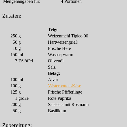
Mengenangaben für:
4 Portionen
Zutaten:
Teig:
250
g
Weizenmehl Tipico 00
50
g
Hartweizengrieß
10
g
Frische Hefe
150
ml
Wasser; warm
3
Eßlöffel
Olivenöl
Salz
Belag:
100
ml
Ajvar
100
g
Västerbotten-Käse
125
g
Frische Pfifferlinge
1
große
Rote Paprika
200
g
Salsiccia mit Rosmarin
50
g
Basilikum
Zubereitung: