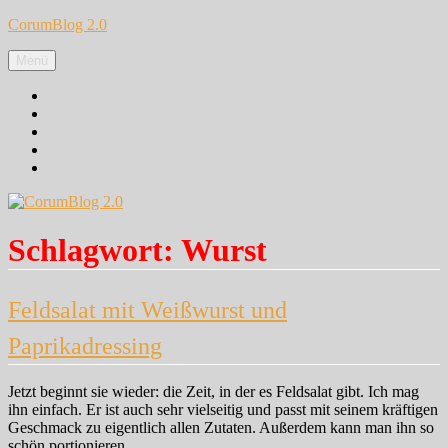
Zum
CorumBlog 2.0
Inhalt
springen
Menü
Facebook
Instagram
Pinterest
Google+
Twitter
Schlagwort:
Wurst
Feldsalat mit Weißwurst und
Paprikadressing
Jetzt beginnt sie wieder: die Zeit, in der es Feldsalat gibt. Ich mag
ihn einfach. Er ist auch sehr vielseitig und passt mit seinem kräftigen
Geschmack zu eigentlich allen Zutaten. Außerdem kann man ihn so
schön portionieren.