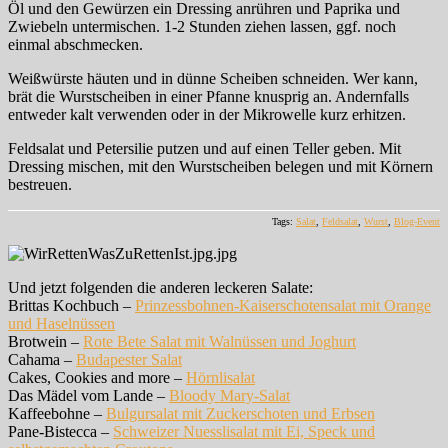
Öl und den Gewürzen ein Dressing anrühren und Paprika und
Zwiebeln untermischen. 1-2 Stunden ziehen lassen, ggf. noch
einmal abschmecken.
Weißwürste häuten und in dünne Scheiben schneiden. Wer kann,
brät die Wurstscheiben in einer Pfanne knusprig an. Andernfalls
entweder kalt verwenden oder in der Mikrowelle kurz erhitzen.
Feldsalat und Petersilie putzen und auf einen Teller geben. Mit
Dressing mischen, mit den Wurstscheiben belegen und mit Körnern
bestreuen.
Tags:
Salat
,
Feldsalat
,
Wurst
,
Blog-Event
Und jetzt folgenden die anderen leckeren Salate:
Brittas Kochbuch –
Prinzessbohnen-Kaiserschotensalat mit Orange
und Haselnüssen
Brotwein –
Rote Bete Salat mit Walnüssen und Joghurt
Cahama –
Budapester Salat
Cakes, Cookies and more –
Hörnlisalat
Das Mädel vom Lande –
Bloody Mary-Salat
Kaffeebohne –
Bulgursalat mit Zuckerschoten und Erbsen
Pane-Bistecca –
Schweizer Nuesslisalat mit Ei, Speck und