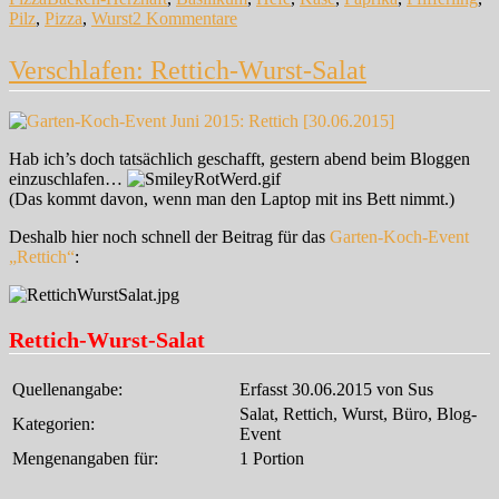
zu
Pilz
,
Pizza
,
Wurst
2 Kommentare
Paprika-
Pizza
Verschlafen: Rettich-Wurst-Salat
mit
Pfifferlingen
und
Salsiccia
Hab ich’s doch tatsächlich geschafft, gestern abend beim Bloggen
einzuschlafen…
(Das kommt davon, wenn man den Laptop mit ins Bett nimmt.)
Deshalb hier noch schnell der Beitrag für das
Garten-Koch-Event
„Rettich“
:
Rettich-Wurst-Salat
Quellenangabe:
Erfasst 30.06.2015 von Sus
Salat, Rettich, Wurst, Büro, Blog-
Kategorien:
Event
Mengenangaben für:
1 Portion