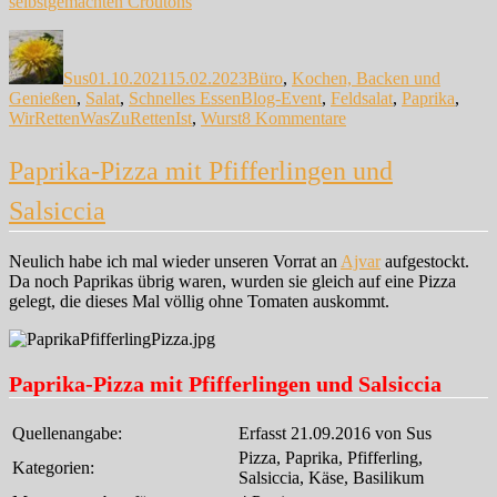
selbstgemachten Croutons
Autor
Veröffentlicht
Kategorien
am
Sus
01.10.2021
15.02.2023
Büro
,
Kochen, Backen und
Schlagwörter
Genießen
,
Salat
,
Schnelles Essen
Blog-Event
,
Feldsalat
,
Paprika
,
zu
WirRettenWasZuRettenIst
,
Wurst
8 Kommentare
Feldsalat
mit
Paprika-Pizza mit Pfifferlingen und
Weißwurst
und
Salsiccia
Paprikadressing
Neulich habe ich mal wieder unseren Vorrat an
Ajvar
aufgestockt.
Da noch Paprikas übrig waren, wurden sie gleich auf eine Pizza
gelegt, die dieses Mal völlig ohne Tomaten auskommt.
Paprika-Pizza mit Pfifferlingen und Salsiccia
Quellenangabe:
Erfasst 21.09.2016 von Sus
Pizza, Paprika, Pfifferling,
Kategorien:
Salsiccia, Käse, Basilikum