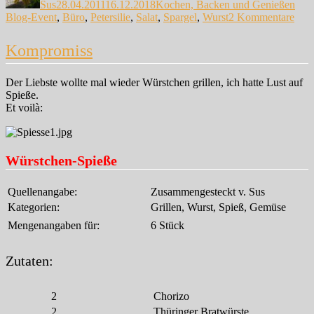
Sus
28.04.2011
16.12.2018
Kochen, Backen und Genießen
zu
Blog-Event
,
Büro
,
Petersilie
,
Salat
,
Spargel
,
Wurst
2 Kommentare
Hier
geht
Kompromiss
nich
nur
um
Der Liebste wollte mal wieder Würstchen grillen, ich hatte Lust auf
die
Spieße.
Wur
Et voilà:
…
Würstchen-Spieße
Quellenangabe:
Zusammengesteckt v. Sus
Kategorien:
Grillen, Wurst, Spieß, Gemüse
Mengenangaben für:
6 Stück
Zutaten:
2
Chorizo
2
Thüringer Bratwürste