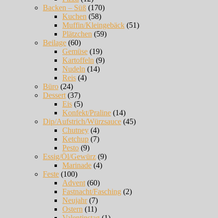
Backen – Süß
(170)
Kuchen
(58)
Muffin/Kleingebäck
(51)
Plätzchen
(59)
Beilage
(60)
Gemüse
(19)
Kartoffeln
(9)
Nudeln
(14)
Reis
(4)
Büro
(24)
Dessert
(37)
Eis
(5)
Konfekt/Praline
(14)
Dip/Aufstrich/Würzsauce
(45)
Chutney
(4)
Ketchup
(7)
Pesto
(9)
Essig/Öl/Gewürz
(9)
Marinade
(4)
Feste
(100)
Advent
(60)
Fastnacht/Fasching
(2)
Neujahr
(7)
Ostern
(11)
Valentinstag
(1)