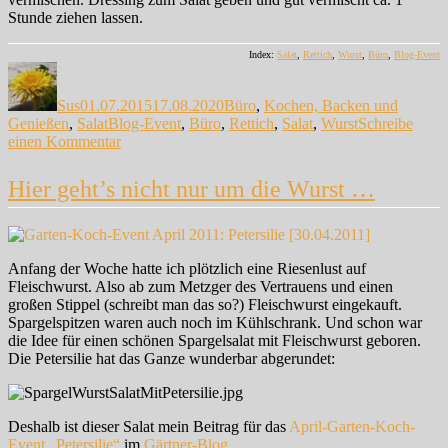
Stunde ziehen lassen.
Index:
Salat
,
Rettich
,
Wurst
,
Büro
,
Blog-Event
Autor
Veröffentlicht
Kategorien
am
Sus
01.07.2015
17.08.2020
Büro
,
Kochen, Backen und
Schlagwörter
Genießen
,
Salat
Blog-Event
,
Büro
,
Rettich
,
Salat
,
Wurst
Schreibe
zu
einen Kommentar
Verschlafen:
Rettich-
Hier geht’s nicht nur um die Wurst …
Wurst-
Salat
Anfang der Woche hatte ich plötzlich eine Riesenlust auf
Fleischwurst. Also ab zum Metzger des Vertrauens und einen
großen Stippel (schreibt man das so?) Fleischwurst eingekauft.
Spargelspitzen waren auch noch im Kühlschrank. Und schon war
die Idee für einen schönen Spargelsalat mit Fleischwurst geboren.
Die Petersilie hat das Ganze wunderbar abgerundet:
Deshalb ist dieser Salat mein Beitrag für das
April-Garten-Koch-
Event „Petersilie“
im
Gärtner-Blog
.