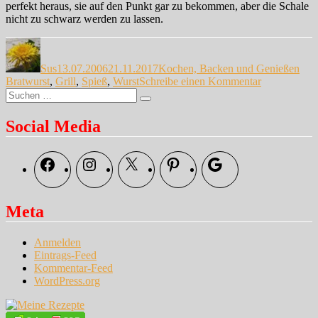
perfekt heraus, sie auf den Punkt gar zu bekommen, aber die Schale
nicht zu schwarz werden zu lassen.
Autor
Veröffentlicht
Kategorien
Sch
am
Sus
13.07.2006
21.11.2017
Kochen, Backen und Genießen
zu
Bratwurst
,
Grill
,
Spieß
,
Wurst
Schreibe einen Kommentar
Suche
Kompromiss
Suchen
nach:
Social Media
Facebook
Instagram
X
Pinterest
Google
Meta
Anmelden
Eintrags-Feed
Kommentar-Feed
WordPress.org