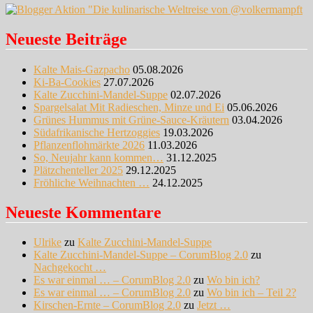
Neueste Beiträge
Kalte Mais-Gazpacho
05.08.2026
Ki-Ba-Cookies
27.07.2026
Kalte Zucchini-Mandel-Suppe
02.07.2026
Spargelsalat Mit Radieschen, Minze und Ei
05.06.2026
Grünes Hummus mit Grüne-Sauce-Kräutern
03.04.2026
Südafrikanische Hertzoggies
19.03.2026
Pflanzenflohmärkte 2026
11.03.2026
So, Neujahr kann kommen…
31.12.2025
Plätzchenteller 2025
29.12.2025
Fröhliche Weihnachten …
24.12.2025
Neueste Kommentare
Ulrike
zu
Kalte Zucchini-Mandel-Suppe
Kalte Zucchini-Mandel-Suppe – CorumBlog 2.0
zu
Nachgekocht …
Es war einmal … – CorumBlog 2.0
zu
Wo bin ich?
Es war einmal … – CorumBlog 2.0
zu
Wo bin ich – Teil 2?
Kirschen-Ernte – CorumBlog 2.0
zu
Jetzt …