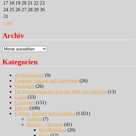
17
18
19
20
21
22
23
24
25
26
27
28
29
30
31
« Juli
Archiv
Archiv
Kategorien
Aufgeschnappt
(9)
Cooking, Baking and Everything
(26)
Darmstadt
(26)
Die Erforschung des Ichs mit Hilfe des Internets
(13)
Getier
(33)
Grünfutter
(151)
Halt so
(100)
Kochen, Backen und Genießen
(1.021)
Auflauf
(7)
Backen – Herzhaft
(41)
Brot/Brötchen
(26)
Pizza
(12)