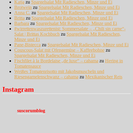
Katja
zu
Spargelsalat Mit Radieschen, Minze und Ei
Brotwein
zu
Spargelsalat Mit Radieschen, Minze und Ei
Anna C.
zu
Spargelsalat Mit Radieschen, Minze und Ei
Britta
zu
Spargelsalat Mit Radieschen, Minze und Ei
Barbara
zu
Spargelsalat Mit Radieschen, Minze und Ei
#wirrettenwaszurettenist: Sommersalate – „Chili sin carne“-
Salat | Brittas Kochbuch
zu
Spargelsalat Mit Radieschen,
Minze und Ei
Pane-Bistecca
zu
Spargelsalat Mit Radieschen, Minze und Ei
Couscous-Salat mit Ofengemüse – Kaffeebohne
zu
Spargelsalat Mit Radieschen, Minze und Ei
Fischfilet à la Bordelaise „de luxe“ – cahama
zu
Hering in
Tomatensauce
Weißes Tomatenrisotto mit Jakobsmuscheln und
Riesengarnelenschwanz – cahama
zu
Mexikanischer Reis
Instagram
suscorumblog