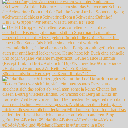
Die FB-Gruppe "Wir retten, was zu retten ist" such
Südafrikanische #Hertzoggies Kennt Ihr das? Da su
#BodoWartke und #MelanieHaupt in #Antigone in #Dre