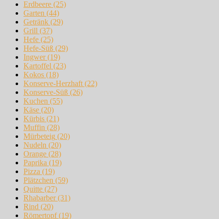
Erdbeere
(25)
Garten
(44)
Getränk
(29)
Grill
(37)
Hefe
(25)
Hefe-Süß
(29)
Ingwer
(19)
Kartoffel
(23)
Kokos
(18)
Konserve-Herzhaft
(22)
Konserve-Süß
(26)
Kuchen
(55)
Käse
(20)
Kürbis
(21)
Muffin
(28)
Mürbeteig
(20)
Nudeln
(20)
Orange
(28)
Paprika
(19)
Pizza
(19)
Plätzchen
(59)
Quitte
(27)
Rhabarber
(31)
Rind
(20)
Römertopf
(19)