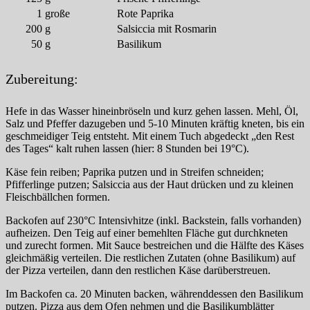
1
große
Rote Paprika
200
g
Salsiccia mit Rosmarin
50
g
Basilikum
Zubereitung:
Hefe in das Wasser hineinbröseln und kurz gehen lassen. Mehl, Öl,
Salz und Pfeffer dazugeben und 5-10 Minuten kräftig kneten, bis ein
geschmeidiger Teig entsteht. Mit einem Tuch abgedeckt „den Rest
des Tages“ kalt ruhen lassen (hier: 8 Stunden bei 19°C).
Käse fein reiben; Paprika putzen und in Streifen schneiden;
Pfifferlinge putzen; Salsiccia aus der Haut drücken und zu kleinen
Fleischbällchen formen.
Backofen auf 230°C Intensivhitze (inkl. Backstein, falls vorhanden)
aufheizen. Den Teig auf einer bemehlten Fläche gut durchkneten
und zurecht formen. Mit Sauce bestreichen und die Hälfte des Käses
gleichmäßig verteilen. Die restlichen Zutaten (ohne Basilikum) auf
der Pizza verteilen, dann den restlichen Käse darüberstreuen.
Im Backofen ca. 20 Minuten backen, währenddessen den Basilikum
putzen. Pizza aus dem Ofen nehmen und die Basilikumblätter