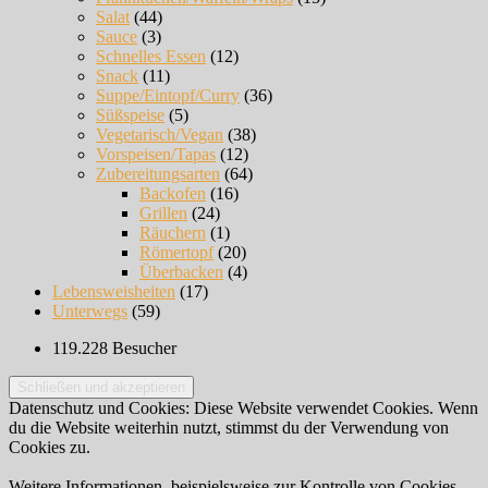
Salat
(44)
Sauce
(3)
Schnelles Essen
(12)
Snack
(11)
Suppe/Eintopf/Curry
(36)
Süßspeise
(5)
Vegetarisch/Vegan
(38)
Vorspeisen/Tapas
(12)
Zubereitungsarten
(64)
Backofen
(16)
Grillen
(24)
Räuchern
(1)
Römertopf
(20)
Überbacken
(4)
Lebensweisheiten
(17)
Unterwegs
(59)
119.228 Besucher
Datenschutz und Cookies: Diese Website verwendet Cookies. Wenn
du die Website weiterhin nutzt, stimmst du der Verwendung von
Cookies zu.
Weitere Informationen, beispielsweise zur Kontrolle von Cookies,