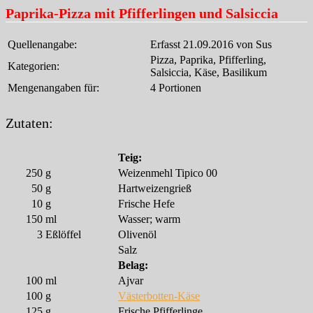
Paprika-Pizza mit Pfifferlingen und Salsiccia
Quellenangabe:
Erfasst 21.09.2016 von Sus
Pizza, Paprika, Pfifferling,
Kategorien:
Salsiccia, Käse, Basilikum
Mengenangaben für:
4 Portionen
Zutaten:
Teig:
250
g
Weizenmehl Tipico 00
50
g
Hartweizengrieß
10
g
Frische Hefe
150
ml
Wasser; warm
3
Eßlöffel
Olivenöl
Salz
Belag:
100
ml
Ajvar
100
g
Västerbotten-Käse
125
g
Frische Pfifferlinge