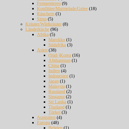
Fermentieren
(9)
Konfitüre/Marmelade/Gelee
(18)
Räuchern
(1)
Sirup
(5)
Kräuter/Wildkräuter
(8)
Länderküche
(96)
Afrika
(5)
Marokko
(1)
Südafrika
(3)
Asien
(38)
(Süd-)Korea
(16)
Afghanistan
(1)
China
(1)
Indien
(4)
Indonesien
(1)
Japan
(1)
Malaysia
(1)
Russland
(2)
Singapur
(2)
Sri Lanka
(1)
Thailand
(1)
Türkei
(3)
Australien
(4)
Europa
(48)
Belgien
(1)