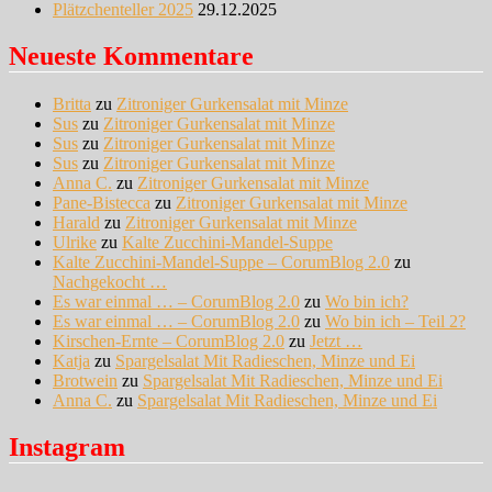
Plätzchenteller 2025
29.12.2025
Neueste Kommentare
Britta
zu
Zitroniger Gurkensalat mit Minze
Sus
zu
Zitroniger Gurkensalat mit Minze
Sus
zu
Zitroniger Gurkensalat mit Minze
Sus
zu
Zitroniger Gurkensalat mit Minze
Anna C.
zu
Zitroniger Gurkensalat mit Minze
Pane-Bistecca
zu
Zitroniger Gurkensalat mit Minze
Harald
zu
Zitroniger Gurkensalat mit Minze
Ulrike
zu
Kalte Zucchini-Mandel-Suppe
Kalte Zucchini-Mandel-Suppe – CorumBlog 2.0
zu
Nachgekocht …
Es war einmal … – CorumBlog 2.0
zu
Wo bin ich?
Es war einmal … – CorumBlog 2.0
zu
Wo bin ich – Teil 2?
Kirschen-Ernte – CorumBlog 2.0
zu
Jetzt …
Katja
zu
Spargelsalat Mit Radieschen, Minze und Ei
Brotwein
zu
Spargelsalat Mit Radieschen, Minze und Ei
Anna C.
zu
Spargelsalat Mit Radieschen, Minze und Ei
Instagram