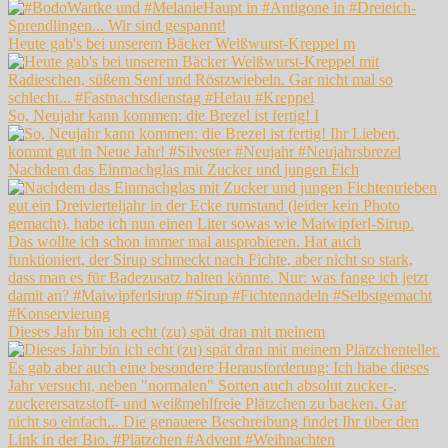
Heute gab's bei unserem Bäcker Weißwurst-Kreppel m
So, Neujahr kann kommen: die Brezel ist fertig! I
Nachdem das Einmachglas mit Zucker und jungen Fich
Dieses Jahr bin ich echt (zu) spät dran mit meinem