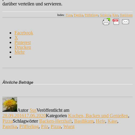
darüber verteilen und servieren.
Index:
Pizza
,
Paprika
,
Pfifferlinge
,
Salsiccia
,
Käse
,
Basilikum
Facebook
X
Pinterest
Drucken
Mehr
Ähnliche Beiträge
Autor
Sus
Veröffentlicht am
28.09.2016
17.06.2020
Kategorien
Kochen, Backen und Genießen
,
Pizza
Schlagwörter
Backen-Herzhaft
,
Basilikum
,
Hefe
,
Käse
,
Paprika
,
Pfifferling
,
Pilz
,
Pizza
,
Wurst