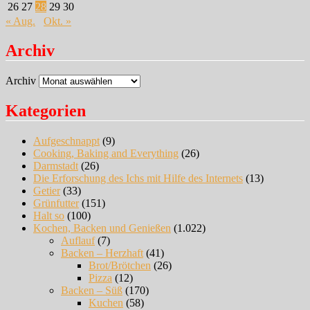
26
27
28
29
30
« Aug.
Okt. »
Archiv
Archiv
Kategorien
Aufgeschnappt
(9)
Cooking, Baking and Everything
(26)
Darmstadt
(26)
Die Erforschung des Ichs mit Hilfe des Internets
(13)
Getier
(33)
Grünfutter
(151)
Halt so
(100)
Kochen, Backen und Genießen
(1.022)
Auflauf
(7)
Backen – Herzhaft
(41)
Brot/Brötchen
(26)
Pizza
(12)
Backen – Süß
(170)
Kuchen
(58)