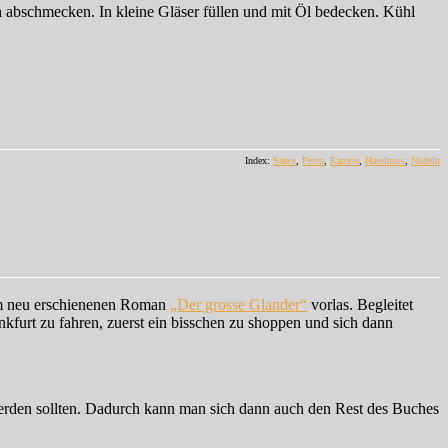
abschmecken. In kleine Gläser füllen und mit Öl bedecken. Kühl
Index:
Sauce
,
Pesto
,
Karotte
,
Haselnuss
,
Nudeln
rün…
m neu erschienenen Roman
„Der grosse Glander“
vorlas. Begleitet
kfurt zu fahren, zuerst ein bisschen zu shoppen und sich dann
werden sollten. Dadurch kann man sich dann auch den Rest des Buches