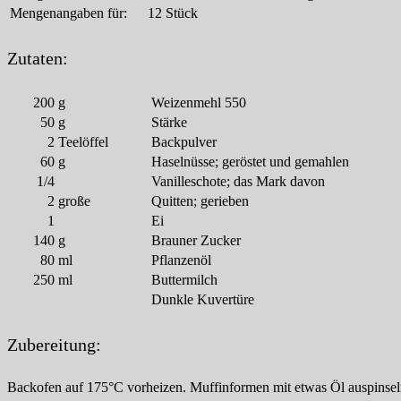
Mengenangaben für:
12 Stück
Zutaten:
200
g
Weizenmehl 550
50
g
Stärke
2
Teelöffel
Backpulver
60
g
Haselnüsse; geröstet und gemahlen
1/4
Vanilleschote; das Mark davon
2
große
Quitten; gerieben
1
Ei
140
g
Brauner Zucker
80
ml
Pflanzenöl
250
ml
Buttermilch
Dunkle Kuvertüre
Zubereitung:
Backofen auf 175°C vorheizen. Muffinformen mit etwas Öl auspinsel