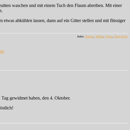
Quitten waschen und mit einem Tuch den Flaum abreiben. Mit einer
t.
etwas abkühlen lassen, dann auf ein Gitter stellen und mit flüssiger
Index:
Backen
,
Muffin
,
Quitte
,
Blog-Event
zu
Quitten-
re
Muffins
n Tag gewidmet haben, den 4. Oktober.
östlich!