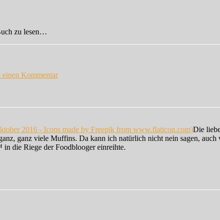
 Buch zu lesen…
zu
Menü-
e einen Kommentar
Lesung
in
Frankfurt…
Die lieb
ganz, ganz viele Muffins. Da kann ich natürlich nicht nein sagen, auch
in die Riege der Foodblooger einreihte.