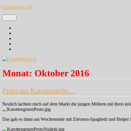
Zum
CorumBlog 2.0
Inhalt
springen
Menü
Facebook
Instagram
Pinterest
Google+
Twitter
Monat:
Oktober 2016
Pesto aus Karottengrün…
Neulich lachten mich auf dem Markt die jungen Möhren mit ihren krä
Das gab es dann am Wochenende mit Zitronen-Spaghetti und Belper K