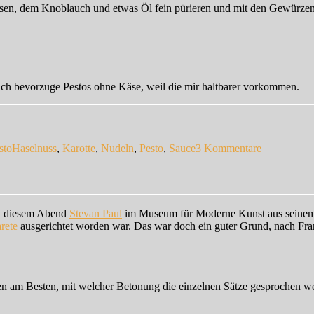
en, dem Knoblauch und etwas Öl fein pürieren und mit den Gewürzen 
Ich bevorzuge Pestos ohne Käse, weil die mir haltbarer vorkommen.
Schlagwörter
zu
Pesto
sto
Haselnuss
,
Karotte
,
Nudeln
,
Pesto
,
Sauce
3 Kommentare
aus
Karotteng
an diesem Abend
Stevan Paul
im Museum für Moderne Kunst aus seine
rete
ausgerichtet worden war. Das war doch ein guter Grund, nach Fran
issen am Besten, mit welcher Betonung die einzelnen Sätze gesprochen 