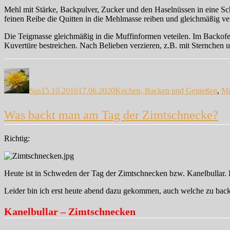
Mehl mit Stärke, Backpulver, Zucker und den Haselnüssen in eine Sc
feinen Reibe die Quitten in die Mehlmasse reiben und gleichmäßig vert
Die Teigmasse gleichmäßig in die Muffinformen veteilen. Im Backofen 
Kuvertüre bestreichen. Nach Belieben verzieren, z.B. mit Sternchen 
Autor
Veröffentlicht
Kategorien
am
Sus
15.10.2016
17.06.2020
Kochen, Backen und Genießen
,
Mu
Was backt man am Tag der Zimtschnecke?
Richtig:
Heute ist in Schweden der Tag der Zimtschnecken bzw. Kanelbullar. 
Leider bin ich erst heute abend dazu gekommen, auch welche zu backe
Kanelbullar – Zimtschnecken