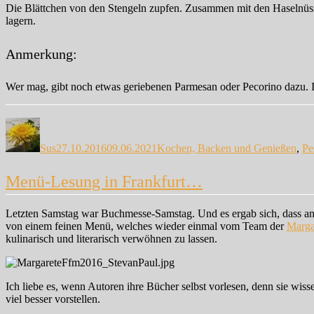
Die Blättchen von den Stengeln zupfen. Zusammen mit den Haselnüss
lagern.
Anmerkung:
Wer mag, gibt noch etwas geriebenen Parmesan oder Pecorino dazu. 
Autor
Veröffentlicht
Kategorien
am
Sus
27.10.2016
09.06.2021
Kochen, Backen und Genießen
,
Pe
Menü-Lesung in Frankfurt…
Letzten Samstag war Buchmesse-Samstag. Und es ergab sich, dass 
von einem feinen Menü, welches wieder einmal vom Team der
Marga
kulinarisch und literarisch verwöhnen zu lassen.
Ich liebe es, wenn Autoren ihre Bücher selbst vorlesen, denn sie w
viel besser vorstellen.