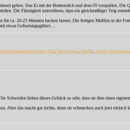
hüssel geben. Das Ei mit der Buttermilch und dem Öl verquirlen. Die 
eilen. Die Flüssigkeit unterrühren, dass ein gleichmäßiger Teig entsteh
für ca. 20-25 Minuten backen lassen. Die fertigen Muffins in der Form 
und etwas Geburtstagsglitzer…
Schlagwörter
ffin/Kleingebäck
Backen-Süß
,
Blog-Event
,
Muffin
,
Quitte
2 Kommenta
Die Schweden lieben dieses Gebäck so sehr, dass sie ihm einen eigene
n. Aber das macht gar nichts, denn sie schmecken auch jetzt einfach k