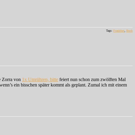
Tags:
Frankfurt
,
Buch
e Zorra von
1x Umrühren, bitte
feiert nun schon zum zwölften Mal
 wenn’s ein bisschen später kommt als geplant. Zumal ich mit einem