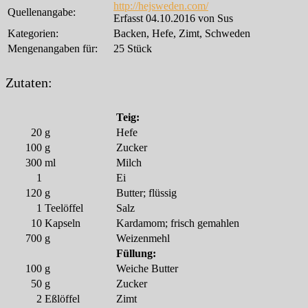
http://hejsweden.com/
Quellenangabe:
Erfasst 04.10.2016 von Sus
Kategorien:
Backen, Hefe, Zimt, Schweden
Mengenangaben für:
25 Stück
Zutaten:
Teig:
20
g
Hefe
100
g
Zucker
300
ml
Milch
1
Ei
120
g
Butter; flüssig
1
Teelöffel
Salz
10
Kapseln
Kardamom; frisch gemahlen
700
g
Weizenmehl
Füllung:
100
g
Weiche Butter
50
g
Zucker
2
Eßlöffel
Zimt