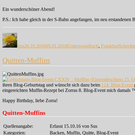
Ein wunderschöner Abend!
P.S.: Ich habe gleich in der S-Bahn angefangen, im neu erstandenen
Autor
Veröffentlicht
Kategorien
Schlagwörter
am
Sus
26.10.2016
05.01.2018
Unterwegs
Buch
,
Frankfurt
Schreib
Quitten-Muffins
ihren Blog-Geburtstag und wünscht sich dazu beim
124. Blog-Event
eingereichten Muffin-Rezept bei Zorras 8. Blog-Event mich damals ™ 
Happy Birthday, liebe Zorra!
Quitten-Muffins
Quellenangabe:
Erfasst 15.10.16 von Sus
Kategorien:
Backen, Muffin, Quitte, Blog-Event