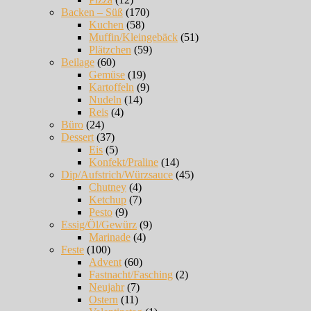
Backen – Süß
(170)
Kuchen
(58)
Muffin/Kleingebäck
(51)
Plätzchen
(59)
Beilage
(60)
Gemüse
(19)
Kartoffeln
(9)
Nudeln
(14)
Reis
(4)
Büro
(24)
Dessert
(37)
Eis
(5)
Konfekt/Praline
(14)
Dip/Aufstrich/Würzsauce
(45)
Chutney
(4)
Ketchup
(7)
Pesto
(9)
Essig/Öl/Gewürz
(9)
Marinade
(4)
Feste
(100)
Advent
(60)
Fastnacht/Fasching
(2)
Neujahr
(7)
Ostern
(11)