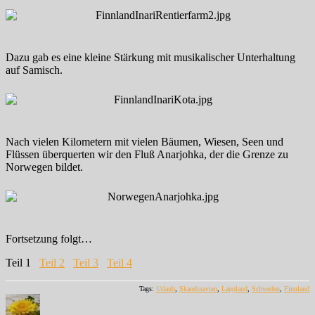
Dazu gab es eine kleine Stärkung mit musikalischer Unterhaltung
auf Samisch.
Nach vielen Kilometern mit vielen Bäumen, Wiesen, Seen und
Flüssen überquerten wir den Fluß Anarjohka, der die Grenze zu
Norwegen bildet.
Fortsetzung folgt…
Teil 1
Teil 2
Teil 3
Teil 4
Tags:
Urlaub
,
Skandinavien
,
Lappland
,
Schweden
,
Finnland
Autor
Veröffentlicht
Kategorien
Schlagwörter
am