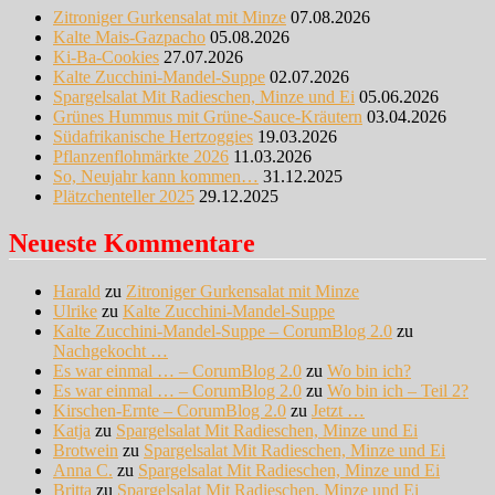
Zitroniger Gurkensalat mit Minze
07.08.2026
Kalte Mais-Gazpacho
05.08.2026
Ki-Ba-Cookies
27.07.2026
Kalte Zucchini-Mandel-Suppe
02.07.2026
Spargelsalat Mit Radieschen, Minze und Ei
05.06.2026
Grünes Hummus mit Grüne-Sauce-Kräutern
03.04.2026
Südafrikanische Hertzoggies
19.03.2026
Pflanzenflohmärkte 2026
11.03.2026
So, Neujahr kann kommen…
31.12.2025
Plätzchenteller 2025
29.12.2025
Neueste Kommentare
Harald
zu
Zitroniger Gurkensalat mit Minze
Ulrike
zu
Kalte Zucchini-Mandel-Suppe
Kalte Zucchini-Mandel-Suppe – CorumBlog 2.0
zu
Nachgekocht …
Es war einmal … – CorumBlog 2.0
zu
Wo bin ich?
Es war einmal … – CorumBlog 2.0
zu
Wo bin ich – Teil 2?
Kirschen-Ernte – CorumBlog 2.0
zu
Jetzt …
Katja
zu
Spargelsalat Mit Radieschen, Minze und Ei
Brotwein
zu
Spargelsalat Mit Radieschen, Minze und Ei
Anna C.
zu
Spargelsalat Mit Radieschen, Minze und Ei
Britta
zu
Spargelsalat Mit Radieschen, Minze und Ei