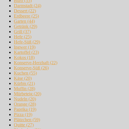
Büro
(35)
Darmstadt
(24)
Dessert
(22)
Erdbeere
(25)
Garten
(44)
Getränk
(29)
Grill
(37)
Hefe
(25)
Hefe-Süß
(29)
Ingwer
(19)
Kartoffel
(23)
Kokos
(18)
Konserve-Herzhaft
(22)
Konserve-Süß
(26)
Kuchen
(55)
Käse
(20)
Kürbis
(21)
Muffin
(28)
Mürbeteig
(20)
Nudeln
(20)
Orange
(28)
Paprika
(19)
Pizza
(19)
Plätzchen
(59)
Quitte
(27)