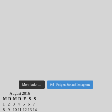
Mehr laden...
Folgen Sie auf Instagram
August 2016
M
D
M
D
F
S
S
1
2
3
4
5
6
7
8
9
10
11
12
13
14