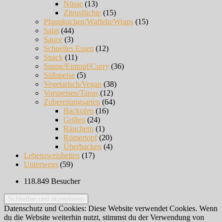
Nüsse
(13)
Zitrusfüchte
(15)
Pfannkuchen/Waffeln/Wraps
(15)
Salat
(44)
Sauce
(3)
Schnelles Essen
(12)
Snack
(11)
Suppe/Eintopf/Curry
(36)
Süßspeise
(5)
Vegetarisch/Vegan
(38)
Vorspeisen/Tapas
(12)
Zubereitungsarten
(64)
Backofen
(16)
Grillen
(24)
Räuchern
(1)
Römertopf
(20)
Überbacken
(4)
Lebensweisheiten
(17)
Unterwegs
(59)
118.849 Besucher
Datenschutz und Cookies: Diese Website verwendet Cookies. Wenn
du die Website weiterhin nutzt, stimmst du der Verwendung von