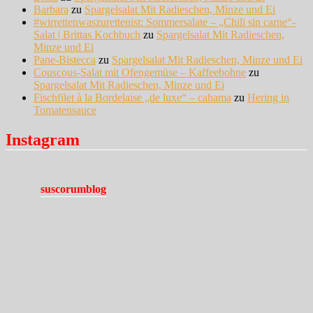
Barbara
zu
Spargelsalat Mit Radieschen, Minze und Ei
#wirrettenwaszurettenist: Sommersalate – „Chili sin carne“-
Salat | Brittas Kochbuch
zu
Spargelsalat Mit Radieschen,
Minze und Ei
Pane-Bistecca
zu
Spargelsalat Mit Radieschen, Minze und Ei
Couscous-Salat mit Ofengemüse – Kaffeebohne
zu
Spargelsalat Mit Radieschen, Minze und Ei
Fischfilet à la Bordelaise „de luxe“ – cahama
zu
Hering in
Tomatensauce
Instagram
suscorumblog