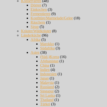
Konservieren
(48)
Dörren
(7)
Einkochen
(3)
Fermentieren
(9)
Konfitüre/Marmelade/Gelee
(18)
Räuchern
(1)
Sirup
(5)
Kräuter/Wildkräuter
(8)
Länderküche
(96)
Afrika
(5)
Marokko
(1)
Südafrika
(3)
Asien
(38)
(Süd-)Korea
(16)
Afghanistan
(1)
China
(1)
Indien
(4)
Indonesien
(1)
Japan
(1)
Malaysia
(1)
Russland
(2)
Singapur
(2)
Sri Lanka
(1)
Thailand
(1)
Türkei
(3)