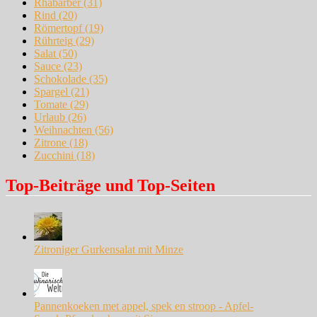
Rhabarber
(31)
Rind
(20)
Römertopf
(19)
Rührteig
(29)
Salat
(50)
Sauce
(23)
Schokolade
(35)
Spargel
(21)
Tomate
(29)
Urlaub
(26)
Weihnachten
(56)
Zitrone
(18)
Zucchini
(18)
Top-Beiträge und Top-Seiten
Zitroniger Gurkensalat mit Minze
Pannenkoeken met appel, spek en stroop - Apfel-