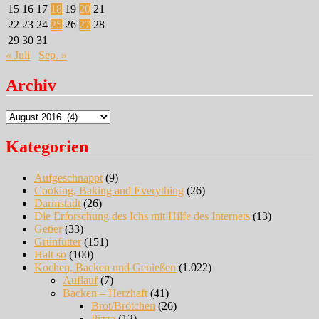
15
16
17
18
19
20
21
22
23
24
25
26
27
28
29
30
31
« Juli
Sep. »
Archiv
Archiv
Kategorien
Aufgeschnappt
(9)
Cooking, Baking and Everything
(26)
Darmstadt
(26)
Die Erforschung des Ichs mit Hilfe des Internets
(13)
Getier
(33)
Grünfutter
(151)
Halt so
(100)
Kochen, Backen und Genießen
(1.022)
Auflauf
(7)
Backen – Herzhaft
(41)
Brot/Brötchen
(26)
Pizza
(12)