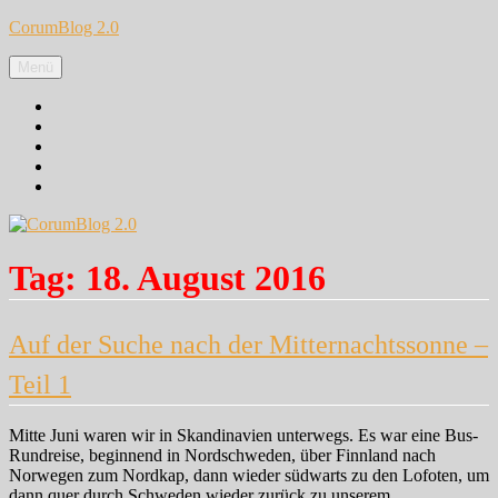
Zum
CorumBlog 2.0
Inhalt
springen
Menü
Facebook
Instagram
Pinterest
Google+
Twitter
Tag:
18. August 2016
Auf der Suche nach der Mitternachtssonne –
Teil 1
Mitte Juni waren wir in Skandinavien unterwegs. Es war eine Bus-
Rundreise, beginnend in Nordschweden, über Finnland nach
Norwegen zum Nordkap, dann wieder südwarts zu den Lofoten, um
dann quer durch Schweden wieder zurück zu unserem