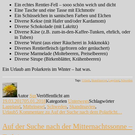
Ein echtes Rentier-Fell – sooo schön weich und dicht
Eine Tasche und eine Tasse mit Elchmotiv
Ein Schüsselchen in samischen Farben und Elchen
Diverse Kekse (mit Hafer und/oder Kardamom)
Diverse Schokolade (mit Lakritz)
Diverse Käse (z.B. zum-in-den-Kaffee-Tunken, ehrlich, oder
in Tuben)
Diverse Wurst (aus einer Räucherei in Jokkmokk)
Diverses Rentierfleisch (gefroren oder geräuchert)
Diverse Marmelade (Moltebeeren, Preiselbeeren)
Diverse Sirupe (Birkenblätter, Krähenbeeren)
Ein Urlaub am Polarkreis im Winter – hat was.
Tags:
Urlaub
,
Skandinavien
,
Lappland
,
Schweden
Autor
Sus
Veröffentlicht am
19.03.2017
05.01.2018
Kategorien
Unterwegs
Schlagwörter
Lappland
,
Mitbringsel
,
Schweden
,
Skandinavien
,
Urlaub
5 Kommentare
zu Auf der Suche nach dem Polarlicht…
Auf der Suche nach der Mitternachtssonne –