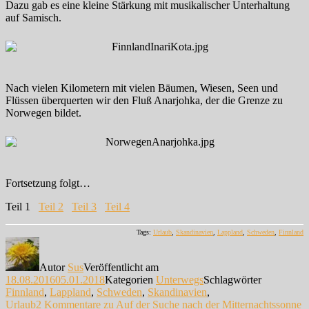
Dazu gab es eine kleine Stärkung mit musikalischer Unterhaltung
auf Samisch.
Nach vielen Kilometern mit vielen Bäumen, Wiesen, Seen und
Flüssen überquerten wir den Fluß Anarjohka, der die Grenze zu
Norwegen bildet.
Fortsetzung folgt…
Teil 1
Teil 2
Teil 3
Teil 4
Tags:
Urlaub
,
Skandinavien
,
Lappland
,
Schweden
,
Finnland
Autor
Sus
Veröffentlicht am
18.08.2016
05.01.2018
Kategorien
Unterwegs
Schlagwörter
Finnland
,
Lappland
,
Schweden
,
Skandinavien
,
Urlaub
2 Kommentare
zu Auf der Suche nach der Mitternachtssonne