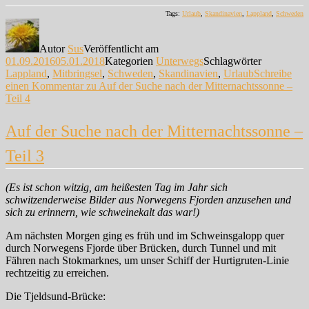
Tags:
Urlaub
,
Skandinavien
,
Lappland
,
Schweden
Autor
Sus
Veröffentlicht am
01.09.2016
05.01.2018
Kategorien
Unterwegs
Schlagwörter
Lappland
,
Mitbringsel
,
Schweden
,
Skandinavien
,
Urlaub
Schreibe
einen Kommentar
zu Auf der Suche nach der Mitternachtssonne –
Teil 4
Auf der Suche nach der Mitternachtssonne –
Teil 3
(Es ist schon witzig, am heißesten Tag im Jahr sich
schwitzenderweise Bilder aus Norwegens Fjorden anzusehen und
sich zu erinnern, wie schweinekalt das war!)
Am nächsten Morgen ging es früh und im Schweinsgalopp quer
durch Norwegens Fjorde über Brücken, durch Tunnel und mit
Fähren nach Stokmarknes, um unser Schiff der Hurtigruten-Linie
rechtzeitig zu erreichen.
Die Tjeldsund-Brücke: