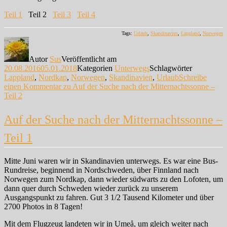
Teil 1
Teil 2
Teil 3
Teil 4
Tags:
Urlaub
,
Skandinavien
,
Lappland
,
Norwegen
Autor
Sus
Veröffentlicht am
20.08.2016
05.01.2018
Kategorien
Unterwegs
Schlagwörter
Lappland
,
Nordkap
,
Norwegen
,
Skandinavien
,
Urlaub
Schreibe
einen Kommentar
zu Auf der Suche nach der Mitternachtssonne –
Teil 2
Auf der Suche nach der Mitternachtssonne –
Teil 1
Mitte Juni waren wir in Skandinavien unterwegs. Es war eine Bus-
Rundreise, beginnend in Nordschweden, über Finnland nach
Norwegen zum Nordkap, dann wieder südwarts zu den Lofoten, um
dann quer durch Schweden wieder zurück zu unserem
Ausgangspunkt zu fahren. Gut 3 1/2 Tausend Kilometer und über
2700 Photos in 8 Tagen!
Mit dem Flugzeug landeten wir in Umeå, um gleich weiter nach