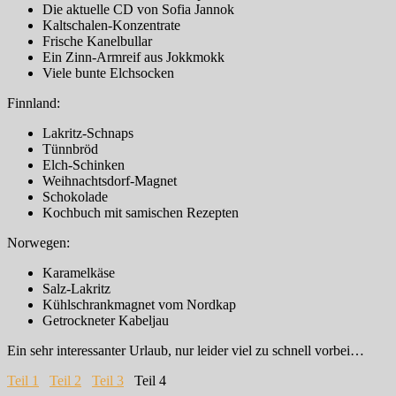
Die aktuelle CD von Sofia Jannok
Kaltschalen-Konzentrate
Frische Kanelbullar
Ein Zinn-Armreif aus Jokkmokk
Viele bunte Elchsocken
Finnland:
Lakritz-Schnaps
Tünnbröd
Elch-Schinken
Weihnachtsdorf-Magnet
Schokolade
Kochbuch mit samischen Rezepten
Norwegen:
Karamelkäse
Salz-Lakritz
Kühlschrankmagnet vom Nordkap
Getrockneter Kabeljau
Ein sehr interessanter Urlaub, nur leider viel zu schnell vorbei…
Teil 1
Teil 2
Teil 3
Teil 4