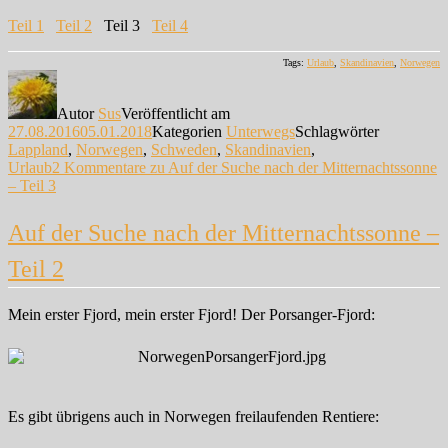
Teil 1
Teil 2
Teil 3
Teil 4
Tags:
Urlaub
,
Skandinavien
,
Norwegen
Autor
Sus
Veröffentlicht am
27.08.2016
05.01.2018
Kategorien
Unterwegs
Schlagwörter
Lappland
,
Norwegen
,
Schweden
,
Skandinavien
,
Urlaub
2 Kommentare
zu Auf der Suche nach der Mitternachtssonne
– Teil 3
Auf der Suche nach der Mitternachtssonne –
Teil 2
Mein erster Fjord, mein erster Fjord! Der Porsanger-Fjord:
Es gibt übrigens auch in Norwegen freilaufenden Rentiere: