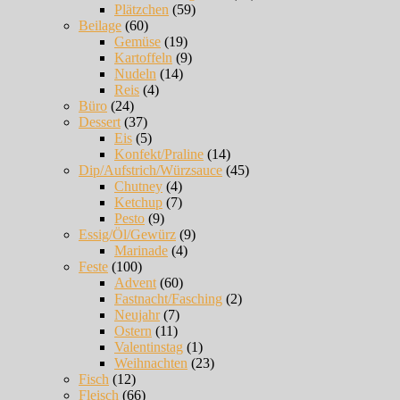
Plätzchen
(59)
Beilage
(60)
Gemüse
(19)
Kartoffeln
(9)
Nudeln
(14)
Reis
(4)
Büro
(24)
Dessert
(37)
Eis
(5)
Konfekt/Praline
(14)
Dip/Aufstrich/Würzsauce
(45)
Chutney
(4)
Ketchup
(7)
Pesto
(9)
Essig/Öl/Gewürz
(9)
Marinade
(4)
Feste
(100)
Advent
(60)
Fastnacht/Fasching
(2)
Neujahr
(7)
Ostern
(11)
Valentinstag
(1)
Weihnachten
(23)
Fisch
(12)
Fleisch
(66)