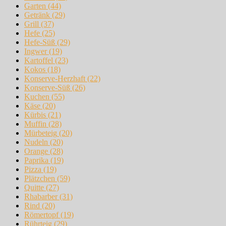
Garten
(44)
Getränk
(29)
Grill
(37)
Hefe
(25)
Hefe-Süß
(29)
Ingwer
(19)
Kartoffel
(23)
Kokos
(18)
Konserve-Herzhaft
(22)
Konserve-Süß
(26)
Kuchen
(55)
Käse
(20)
Kürbis
(21)
Muffin
(28)
Mürbeteig
(20)
Nudeln
(20)
Orange
(28)
Paprika
(19)
Pizza
(19)
Plätzchen
(59)
Quitte
(27)
Rhabarber
(31)
Rind
(20)
Römertopf
(19)
Rührteig
(29)