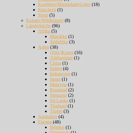
Konfitüre/Marmelade/Gelee
(18)
Räuchern
(1)
Sirup
(5)
Kräuter/Wildkräuter
(8)
Länderküche
(96)
Afrika
(5)
Marokko
(1)
Südafrika
(3)
Asien
(38)
(Süd-)Korea
(16)
Afghanistan
(1)
China
(1)
Indien
(4)
Indonesien
(1)
Japan
(1)
Malaysia
(1)
Russland
(2)
Singapur
(2)
Sri Lanka
(1)
Thailand
(1)
Türkei
(3)
Australien
(4)
Europa
(48)
Belgien
(1)
Dänemark
(1)