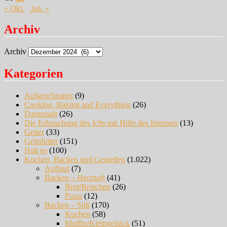
« Okt.
Jan. »
Archiv
Archiv
Kategorien
Aufgeschnappt
(9)
Cooking, Baking and Everything
(26)
Darmstadt
(26)
Die Erforschung des Ichs mit Hilfe des Internets
(13)
Getier
(33)
Grünfutter
(151)
Halt so
(100)
Kochen, Backen und Genießen
(1.022)
Auflauf
(7)
Backen – Herzhaft
(41)
Brot/Brötchen
(26)
Pizza
(12)
Backen – Süß
(170)
Kuchen
(58)
Muffin/Kleingebäck
(51)