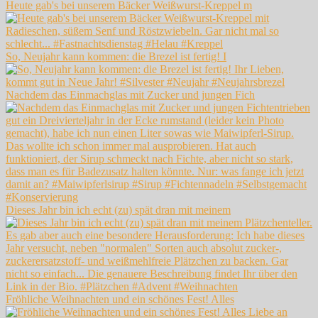
Heute gab's bei unserem Bäcker Weißwurst-Kreppel m
So, Neujahr kann kommen: die Brezel ist fertig! I
Nachdem das Einmachglas mit Zucker und jungen Fich
Dieses Jahr bin ich echt (zu) spät dran mit meinem
Fröhliche Weihnachten und ein schönes Fest! Alles