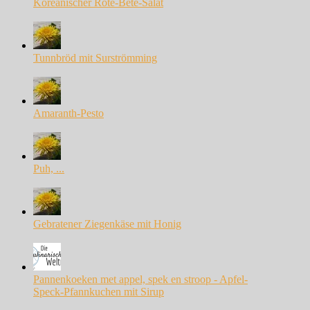
Koreanischer Rote-Bete-Salat
Tunnbröd mit Surströmming
Amaranth-Pesto
Puh, ...
Gebratener Ziegenkäse mit Honig
Pannenkoeken met appel, spek en stroop - Apfel-
Speck-Pfannkuchen mit Sirup