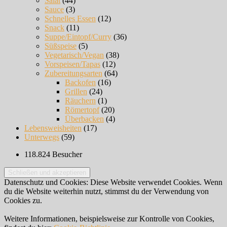
Salat
(44)
Sauce
(3)
Schnelles Essen
(12)
Snack
(11)
Suppe/Eintopf/Curry
(36)
Süßspeise
(5)
Vegetarisch/Vegan
(38)
Vorspeisen/Tapas
(12)
Zubereitungsarten
(64)
Backofen
(16)
Grillen
(24)
Räuchern
(1)
Römertopf
(20)
Überbacken
(4)
Lebensweisheiten
(17)
Unterwegs
(59)
118.824 Besucher
Datenschutz und Cookies: Diese Website verwendet Cookies. Wenn
du die Website weiterhin nutzt, stimmst du der Verwendung von
Cookies zu.
Weitere Informationen, beispielsweise zur Kontrolle von Cookies,