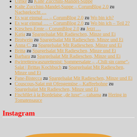
Ulrike
zu
Kalte Zucchini-Mandel-Suppe
Kalte Zucchini-Mandel-Suppe – CorumBlog 2.0
zu
Nachgekocht …
Es war einmal … – CorumBlog 2.0
zu
Wo bin ich?
Es war einmal … – CorumBlog 2.0
zu
Wo bin ich – Teil 2?
Kirschen-Ernte – CorumBlog 2.0
zu
Jetzt …
Katja
zu
Spargelsalat Mit Radieschen, Minze und Ei
Brotwein
zu
Spargelsalat Mit Radieschen, Minze und Ei
Anna C.
zu
Spargelsalat Mit Radieschen, Minze und Ei
Britta
zu
Spargelsalat Mit Radieschen, Minze und Ei
Barbara
zu
Spargelsalat Mit Radieschen, Minze und Ei
#wirrettenwaszurettenist: Sommersalate – „Chili sin carne“-
Salat | Brittas Kochbuch
zu
Spargelsalat Mit Radieschen,
Minze und Ei
Pane-Bistecca
zu
Spargelsalat Mit Radieschen, Minze und Ei
Couscous-Salat mit Ofengemüse – Kaffeebohne
zu
Spargelsalat Mit Radieschen, Minze und Ei
Fischfilet à la Bordelaise „de luxe“ – cahama
zu
Hering in
Tomatensauce
Instagram