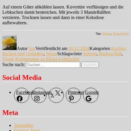
Auf einem Gitter abkühlen lassen. Kuvertüre verflüssigen und die
Lebkuchen damit bestreichen. Mit jeweils 3 Mandelhälften
verzieren. Trocknen lassen und dann in einer Keksdose
aufbewahren.
Tags:
Backen
,
Nuss
,
Advent
Autor
Sus
Veröffentlicht am
18.12.2024
Kategorien
Kochen,
Backen und Genießen
,
Nüsse
Schlagwörter
Advent
,
Backen-Süß
,
Nuss
6 Kommentare
zu Elisen-Lebkuchen
Suche nach:
Suchen
Social Media
Facebook
Instagram
Pinterest
Google
X
Meta
Anmelden
Eintrags-Feed