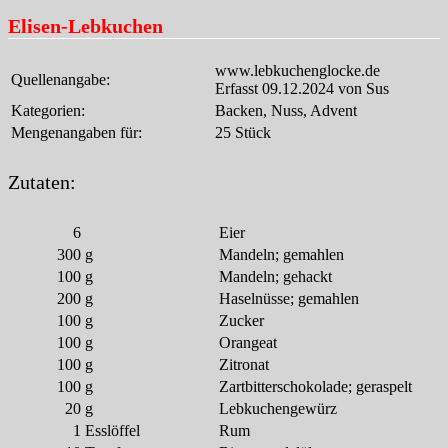
Elisen-Lebkuchen
www.lebkuchenglocke.de
Quellenangabe:
Erfasst 09.12.2024 von Sus
Kategorien:
Backen, Nuss, Advent
Mengenangaben für:
25 Stück
Zutaten:
6
Eier
300
g
Mandeln; gemahlen
100
g
Mandeln; gehackt
200
g
Haselnüsse; gemahlen
100
g
Zucker
100
g
Orangeat
100
g
Zitronat
100
g
Zartbitterschokolade; geraspelt
20
g
Lebkuchengewürz
1
Esslöffel
Rum