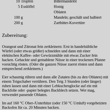
10
Tropfen
Bittermandelöl
5
Esslöffel
Honig
Oblaten
100
g
Mandeln; geschält und halbiert
200
g
Zartbitter-Kuvertüre
Zubereitung:
Orangeat und Zitronat fein zerkleinern: Erst in handelsübliche
Würfel (oder etwas größer) schneiden und dann mit einer
elektischen Kaffee- oder Gewürzmühle mit etwas Zucker fein
hacken. Gehackte und gemahlene Nüsse in einer trockenen Pfanne
vorsichtig rösten. (Oder die ganzen Nüsse zuerst rösten und dann
entsprechend zerkleinern.)
Eier schaumig rühren und dann alle Zutaten (bis zu den Oblaten) mit
einem Teigschaber verrühren. Den Teig 3 Stunden (oder länger)
ruhen lassen und dann mit einer Lebkuchenglocke auf ein mit
Backfolie oder -papier belegtes Backblech setzen. Wer mag,
verwendet passende Oblaten.
Im auf 160 °C Ober-/Unterhitze (oder 150 °C Umluft) vorgeheizten
Backofen für ca. 20 Minuten backen.