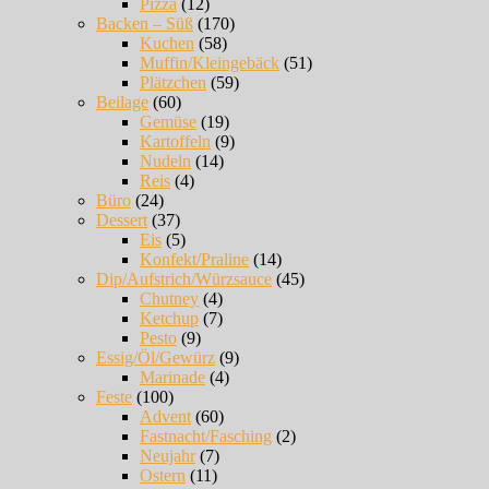
Pizza
(12)
Backen – Süß
(170)
Kuchen
(58)
Muffin/Kleingebäck
(51)
Plätzchen
(59)
Beilage
(60)
Gemüse
(19)
Kartoffeln
(9)
Nudeln
(14)
Reis
(4)
Büro
(24)
Dessert
(37)
Eis
(5)
Konfekt/Praline
(14)
Dip/Aufstrich/Würzsauce
(45)
Chutney
(4)
Ketchup
(7)
Pesto
(9)
Essig/Öl/Gewürz
(9)
Marinade
(4)
Feste
(100)
Advent
(60)
Fastnacht/Fasching
(2)
Neujahr
(7)
Ostern
(11)