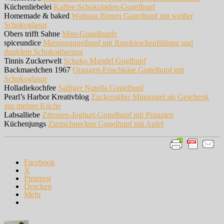
Küchenliebelei
Kaffee-Schokoladen-Gugelhupf
Homemade & baked
Walnuss Birnen Gugelhupf mit weißer
Schokoglasur
Obers trifft Sahne
Mini-Gugelhupfe
spiceundice
Marmorgugelhupf mit Rumkirschenfüllung und
dunklem Schokoüberzug
Tinnis Zuckerwelt
Schoko Mandel Guglhupf
Backmaedchen 1967
Orangen-Frischkäse Gugelhupf mit
Schokoglasur
Holladiekochfee
Saftiger Nutella Gugelhupf
Pearl’s Harbor Kreativblog
Zuckersüßer Minigugel als Geschenk
aus meiner Küche
Labsalliebe
Zitronen-Joghurt-Gugelhupf mit Pistazien
Küchenjungs
Zimtschnecken Gugelhupf mit Apfel
Facebook
X
Pinterest
Drucken
Mehr