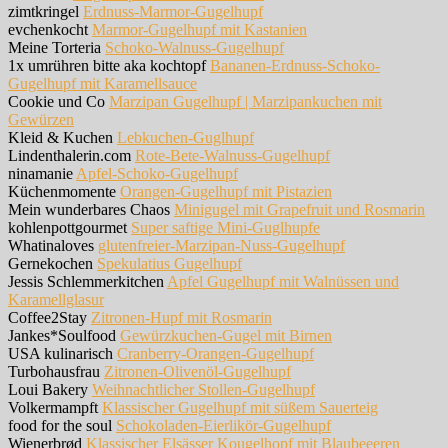
zimtkringel
Erdnuss-Marmor-Gugelhupf
evchenkocht
Marmor-Gugelhupf mit Kastanien
Meine Torteria
Schoko-Walnuss-Gugelhupf
1x umrühren bitte aka kochtopf
Bananen-Erdnuss-Schoko-
Gugelhupf mit Karamellsauce
Cookie und Co
Marzipan Gugelhupf | Marzipankuchen mit
Gewürzen
Kleid & Kuchen
Lebkuchen-Guglhupf
Lindenthalerin.com
Rote-Bete-Walnuss-Gugelhupf
ninamanie
Apfel-Schoko-Gugelhupf
Küchenmomente
Orangen-Gugelhupf mit Pistazien
Mein wunderbares Chaos
Minigugel mit Grapefruit und Rosmarin
kohlenpottgourmet
Super saftige Mini-Guglhupfe
Whatinaloves
glutenfreier-Marzipan-Nuss-Gugelhupf
Gernekochen
Spekulatius Gugelhupf
Jessis Schlemmerkitchen
Apfel Gugelhupf mit Walnüssen und
Karamellglasur
Coffee2Stay
Zitronen-Hupf mit Rosmarin
Jankes*Soulfood
Gewürzkuchen-Gugel mit Birnen
USA kulinarisch
Cranberry-Orangen-Gugelhupf
Turbohausfrau
Zitronen-Olivenöl-Gugelhupf
Loui Bakery
Weihnachtlicher Stollen-Gugelhupf
Volkermampft
Klassischer Gugelhupf mit süßem Sauerteig
food for the soul
Schokoladen-Eierlikör-Gugelhupf
Wienerbrød
Klassischer Elsässer Kougelhopf mit Blaubeeeren