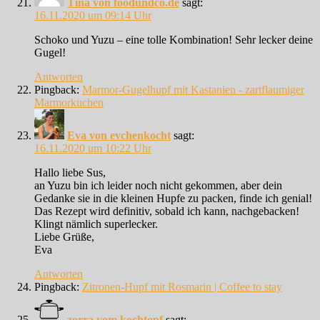
Tina von foodundco.de
sagt:
16.11.2020 um 09:14 Uhr
Schoko und Yuzu – eine tolle Kombination! Sehr lecker deine
Gugel!
Antworten
Pingback:
Marmor-Gugelhupf mit Kastanien - zartflaumiger
Marmorkuchen
Eva von evchenkocht
sagt:
16.11.2020 um 10:22 Uhr
Hallo liebe Sus,
an Yuzu bin ich leider noch nicht gekommen, aber dein
Gedanke sie in die kleinen Hupfe zu packen, finde ich genial!
Das Rezept wird definitiv, sobald ich kann, nachgebacken!
Klingt nämlich superlecker.
Liebe Grüße,
Eva
Antworten
Pingback:
Zitronen-Hupf mit Rosmarin | Coffee to stay
zorra vom kochtopf
sagt: