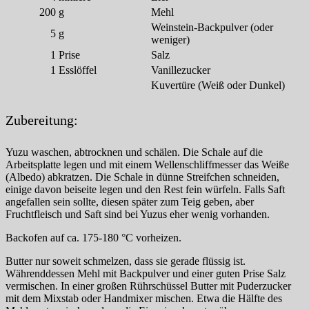
200
g
Mehl
Weinstein-Backpulver (oder
5
g
weniger)
1
Prise
Salz
1
Esslöffel
Vanillezucker
Kuvertüre (Weiß oder Dunkel)
Zubereitung:
Yuzu waschen, abtrocknen und schälen. Die Schale auf die
Arbeitsplatte legen und mit einem Wellenschliffmesser das Weiße
(Albedo) abkratzen. Die Schale in dünne Streifchen schneiden,
einige davon beiseite legen und den Rest fein würfeln. Falls Saft
angefallen sein sollte, diesen später zum Teig geben, aber
Fruchtfleisch und Saft sind bei Yuzus eher wenig vorhanden.
Backofen auf ca. 175-180 °C vorheizen.
Butter nur soweit schmelzen, dass sie gerade flüssig ist.
Währenddessen Mehl mit Backpulver und einer guten Prise Salz
vermischen. In einer großen Rührschüssel Butter mit Puderzucker
mit dem Mixstab oder Handmixer mischen. Etwa die Hälfte des