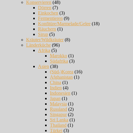
Konservieren
(48)
Dörren
(7)
Einkochen
(3)
Fermentieren
(9)
Konfitüre/Marmelade/Gelee
(18)
Räuchern
(1)
Sirup
(5)
Kräuter/Wildkräuter
(8)
Länderküche
(96)
Afrika
(5)
Marokko
(1)
Südafrika
(3)
Asien
(38)
(Süd-)Korea
(16)
Afghanistan
(1)
China
(1)
Indien
(4)
Indonesien
(1)
Japan
(1)
Malaysia
(1)
Russland
(2)
Singapur
(2)
Sri Lanka
(1)
Thailand
(1)
Türkei
(3)