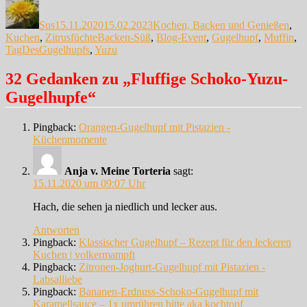
Autor
Veröffentlicht
Kategorien
am
Sus
15.11.2020
15.02.2023
Kochen, Backen und Genießen
,
Schlagwörter
Kuchen
,
Zitrusfüchte
Backen-Süß
,
Blog-Event
,
Gugelhupf
,
Muffin
,
TagDesGugelhupfs
,
Yuzu
32 Gedanken zu „Fluffige Schoko-Yuzu-
Gugelhupfe“
Pingback:
Orangen-Gugelhupf mit Pistazien -
Küchenmomente
Anja v. Meine Torteria
sagt:
15.11.2020 um 09:07 Uhr
Hach, die sehen ja niedlich und lecker aus.
Antworten
Pingback:
Klassischer Gugelhupf – Rezept für den leckeren
Kuchen | volkermampft
Pingback:
Zitronen-Joghurt-Gugelhupf mit Pistazien -
Labsalliebe
Pingback:
Bananen-Erdnuss-Schoko-Gugelhupf mit
Karamellsauce – 1x umrühren bitte aka kochtopf