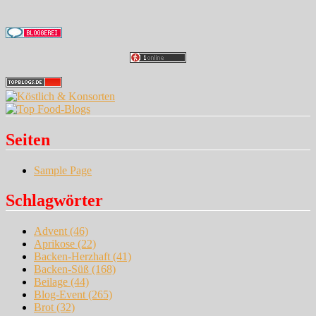
Seiten
Sample Page
Schlagwörter
Advent
(46)
Aprikose
(22)
Backen-Herzhaft
(41)
Backen-Süß
(168)
Beilage
(44)
Blog-Event
(265)
Brot
(32)