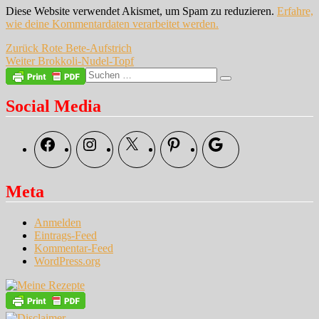
Diese Website verwendet Akismet, um Spam zu reduzieren.
Erfahre,
wie deine Kommentardaten verarbeitet werden.
Beitragsnavigation
Vorheriger
Zurück
Rote Bete-Aufstrich
Nächster
Beitrag:
Weiter
Brokkoli-Nudel-Topf
Beitrag:
Suche
Suchen
nach:
Social Media
Facebook
Instagram
X
Pinterest
Google
Meta
Anmelden
Eintrags-Feed
Kommentar-Feed
WordPress.org