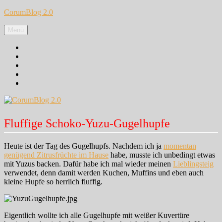
Zum
CorumBlog 2.0
Inhalt
springen
Menü
Facebook
Instagram
Pinterest
Google+
Twitter
Fluffige Schoko-Yuzu-Gugelhupfe
Heute ist der Tag des Gugelhupfs. Nachdem ich ja
momentan
genügend Zitrusfrüchte im Hause
habe, musste ich unbedingt etwas
mit Yuzus backen. Dafür habe ich mal wieder meinen
Lieblingsteig
verwendet, denn damit werden Kuchen, Muffins und eben auch
kleine Hupfe so herrlich fluffig.
Eigentlich wollte ich alle Gugelhupfe mit weißer Kuvertüre