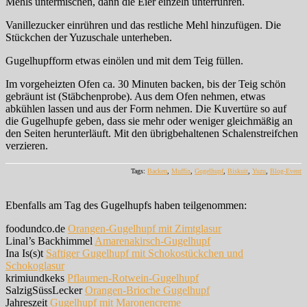
Mehls untermischen, dann die Eier einzeln unterrühren.
Vanillezucker einrühren und das restliche Mehl hinzufügen. Die
Stückchen der Yuzuschale unterheben.
Gugelhupfform etwas einölen und mit dem Teig füllen.
Im vorgeheizten Ofen ca. 30 Minuten backen, bis der Teig schön
gebräunt ist (Stäbchenprobe). Aus dem Ofen nehmen, etwas
abkühlen lassen und aus der Form nehmen. Die Kuvertüre so auf
die Gugelhupfe geben, dass sie mehr oder weniger gleichmäßig an
den Seiten herunterläuft. Mit den übrigbehaltenen Schalenstreifchen
verzieren.
Tags:
Backen
,
Muffin
,
Gugelhupf
,
Biskuit
,
Yuzu
,
Blog-Event
Ebenfalls am Tag des Gugelhupfs haben teilgenommen:
foodundco.de
Orangen-Gugelhupf mit Zimtglasur
Linal’s Backhimmel
Amarenakirsch-Gugelhupf
Ina Is(s)t
Saftiger Gugelhupf mit Schokostückchen und
Schokoglasur
krimiundkeks
Pflaumen-Rotwein-Gugelhupf
SalzigSüssLecker
Orangen-Brioche Gugelhupf
Jahreszeit
Gugelhupf mit Maronencreme