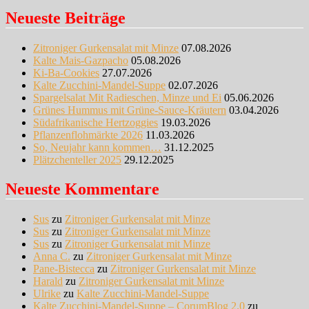
Neueste Beiträge
Zitroniger Gurkensalat mit Minze
07.08.2026
Kalte Mais-Gazpacho
05.08.2026
Ki-Ba-Cookies
27.07.2026
Kalte Zucchini-Mandel-Suppe
02.07.2026
Spargelsalat Mit Radieschen, Minze und Ei
05.06.2026
Grünes Hummus mit Grüne-Sauce-Kräutern
03.04.2026
Südafrikanische Hertzoggies
19.03.2026
Pflanzenflohmärkte 2026
11.03.2026
So, Neujahr kann kommen…
31.12.2025
Plätzchenteller 2025
29.12.2025
Neueste Kommentare
Sus
zu
Zitroniger Gurkensalat mit Minze
Sus
zu
Zitroniger Gurkensalat mit Minze
Sus
zu
Zitroniger Gurkensalat mit Minze
Anna C.
zu
Zitroniger Gurkensalat mit Minze
Pane-Bistecca
zu
Zitroniger Gurkensalat mit Minze
Harald
zu
Zitroniger Gurkensalat mit Minze
Ulrike
zu
Kalte Zucchini-Mandel-Suppe
Kalte Zucchini-Mandel-Suppe – CorumBlog 2.0
zu