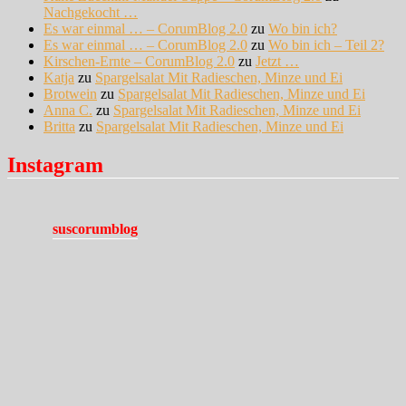
Nachgekocht …
Es war einmal … – CorumBlog 2.0
zu
Wo bin ich?
Es war einmal … – CorumBlog 2.0
zu
Wo bin ich – Teil 2?
Kirschen-Ernte – CorumBlog 2.0
zu
Jetzt …
Katja
zu
Spargelsalat Mit Radieschen, Minze und Ei
Brotwein
zu
Spargelsalat Mit Radieschen, Minze und Ei
Anna C.
zu
Spargelsalat Mit Radieschen, Minze und Ei
Britta
zu
Spargelsalat Mit Radieschen, Minze und Ei
Instagram
suscorumblog