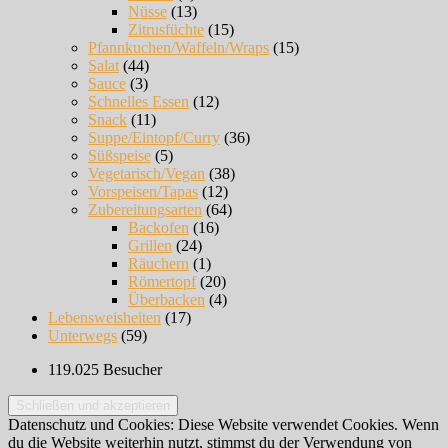
Nüsse
(13)
Zitrusfüchte
(15)
Pfannkuchen/Waffeln/Wraps
(15)
Salat
(44)
Sauce
(3)
Schnelles Essen
(12)
Snack
(11)
Suppe/Eintopf/Curry
(36)
Süßspeise
(5)
Vegetarisch/Vegan
(38)
Vorspeisen/Tapas
(12)
Zubereitungsarten
(64)
Backofen
(16)
Grillen
(24)
Räuchern
(1)
Römertopf
(20)
Überbacken
(4)
Lebensweisheiten
(17)
Unterwegs
(59)
119.025 Besucher
Datenschutz und Cookies: Diese Website verwendet Cookies. Wenn
du die Website weiterhin nutzt, stimmst du der Verwendung von