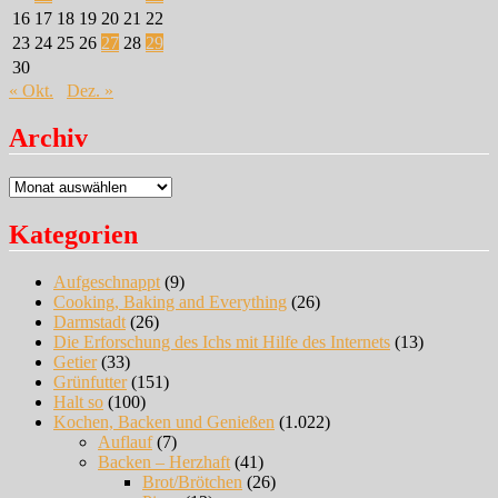
16
17
18
19
20
21
22
23
24
25
26
27
28
29
30
« Okt.
Dez. »
Archiv
Archiv
Kategorien
Aufgeschnappt
(9)
Cooking, Baking and Everything
(26)
Darmstadt
(26)
Die Erforschung des Ichs mit Hilfe des Internets
(13)
Getier
(33)
Grünfutter
(151)
Halt so
(100)
Kochen, Backen und Genießen
(1.022)
Auflauf
(7)
Backen – Herzhaft
(41)
Brot/Brötchen
(26)