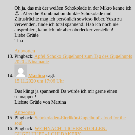
Oh ja, das mit der weißen Schokolade in der Mikro kenne ich
🙁 . Aber die Kombination dunkle Schokolade und
Zitrusfrüchte mag ich persönlich sowieso lieber. Yuzu zu
verwenden, finde ich total spannend! Hab ich noch nie
ausprobiert, kann ich mir aber oberlecker vorstellen!
Liebe Grüße
Tina
Antworten
Pingback:
Apfel-Schoko-Gugelhupf zum Tag des Gugelhupfs
2020 - Ninamanie
Martina
sagt:
15.11.2020 um 17:06 Uhr
Das klingt ja spannend! Da würde ich mir gerne einen
schnappen!
Liebste Grüße von Martina
Antworten
Pingback:
Schokoladen-Eierlikör-Gugelhupf - food for the
soul
Pingback:
WEIHNACHTLICHER STOLLEN-
GUGELHUPF - LOUI BAKERY