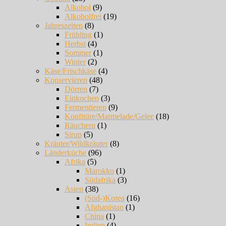
Alkohol
(9)
Alkoholfrei
(19)
Jahreszeiten
(8)
Frühling
(1)
Herbst
(4)
Sommer
(1)
Winter
(2)
Käse/Frischkäse
(4)
Konservieren
(48)
Dörren
(7)
Einkochen
(3)
Fermentieren
(9)
Konfitüre/Marmelade/Gelee
(18)
Räuchern
(1)
Sirup
(5)
Kräuter/Wildkräuter
(8)
Länderküche
(96)
Afrika
(5)
Marokko
(1)
Südafrika
(3)
Asien
(38)
(Süd-)Korea
(16)
Afghanistan
(1)
China
(1)
Indien
(4)