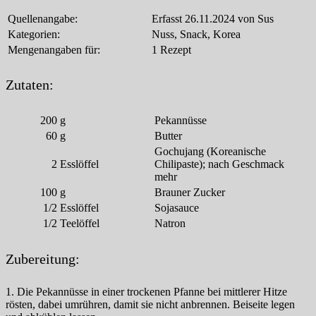
Quellenangabe:
Erfasst 26.11.2024 von Sus
Kategorien:
Nuss, Snack, Korea
Mengenangaben für:
1 Rezept
Zutaten:
200
g
Pekannüsse
60
g
Butter
Gochujang (Koreanische
2
Esslöffel
Chilipaste); nach Geschmack
mehr
100
g
Brauner Zucker
1/2
Esslöffel
Sojasauce
1/2
Teelöffel
Natron
Zubereitung:
1. Die Pekannüsse in einer trockenen Pfanne bei mittlerer Hitze
rösten, dabei umrühren, damit sie nicht anbrennen. Beiseite legen