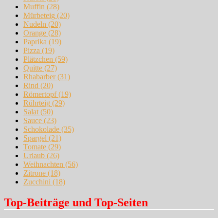
Muffin
(28)
Mürbeteig
(20)
Nudeln
(20)
Orange
(28)
Paprika
(19)
Pizza
(19)
Plätzchen
(59)
Quitte
(27)
Rhabarber
(31)
Rind
(20)
Römertopf
(19)
Rührteig
(29)
Salat
(50)
Sauce
(23)
Schokolade
(35)
Spargel
(21)
Tomate
(29)
Urlaub
(26)
Weihnachten
(56)
Zitrone
(18)
Zucchini
(18)
Top-Beiträge und Top-Seiten