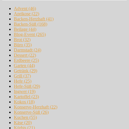
Advent
(46)
Aprikose
(22)
Backen-Herzhaft
(41)
Backen-Süß
(168)
Beilage
(44)
Blog-Event
(265)
Brot
(32)
Büro
(35)
Darmstadt
(24)
Dessert
(22)
Erdbeere
(25)
Garten
(44)
Getränk
(29)
Grill
(37)
Hefe
(25)
Hefe-Süß
(29)
Ingwer
(19)
Kartoffel
(23)
Kokos
(18)
Konserve-Herzhaft
(22)
Konserve-Süß
(26)
Kuchen
(55)
Käse
(20)
Kürbis
(21)