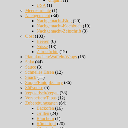
Ungarn
(1)
USA
(1)
Meeresfrüchte
(1)
Nachgemacht
(34)
Nachgemacht-Blog
(20)
Nachgemacht-Kochbuch
(10)
Nachgemacht-Zeitschrift
(3)
Obst
(103)
Beeren
(6)
Nüsse
(13)
Zitrusfüchte
(15)
Pfannkuchen/Waffeln/Wraps
(15)
Salat
(44)
Sauce
(3)
Schnelles Essen
(12)
Snack
(11)
Suppe/Eintopf/Curry
(36)
Süßspeise
(5)
Vegetarisch/Vegan
(38)
Vorspeisen/Tapas
(12)
Zubereitungsarten
(64)
Backofen
(16)
Grillen
(24)
Räuchern
(1)
Römertopf
(20)