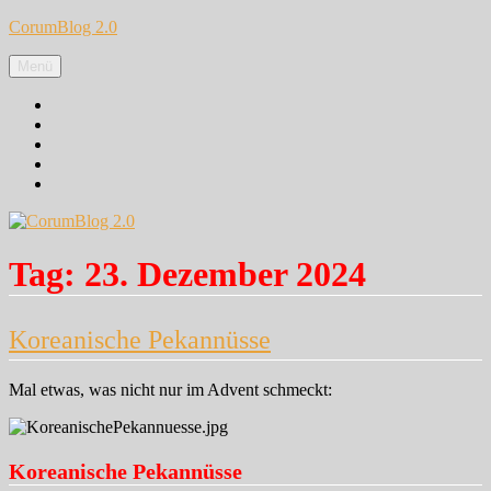
Zum
CorumBlog 2.0
Inhalt
springen
Menü
Facebook
Instagram
Pinterest
Google+
Twitter
Tag:
23. Dezember 2024
Koreanische Pekannüsse
Mal etwas, was nicht nur im Advent schmeckt:
Koreanische Pekannüsse