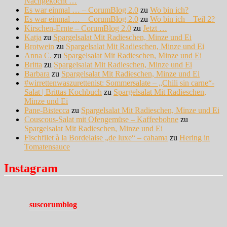
Nachgekocht …
Es war einmal … – CorumBlog 2.0
zu
Wo bin ich?
Es war einmal … – CorumBlog 2.0
zu
Wo bin ich – Teil 2?
Kirschen-Ernte – CorumBlog 2.0
zu
Jetzt …
Katja
zu
Spargelsalat Mit Radieschen, Minze und Ei
Brotwein
zu
Spargelsalat Mit Radieschen, Minze und Ei
Anna C.
zu
Spargelsalat Mit Radieschen, Minze und Ei
Britta
zu
Spargelsalat Mit Radieschen, Minze und Ei
Barbara
zu
Spargelsalat Mit Radieschen, Minze und Ei
#wirrettenwaszurettenist: Sommersalate – „Chili sin carne“-
Salat | Brittas Kochbuch
zu
Spargelsalat Mit Radieschen,
Minze und Ei
Pane-Bistecca
zu
Spargelsalat Mit Radieschen, Minze und Ei
Couscous-Salat mit Ofengemüse – Kaffeebohne
zu
Spargelsalat Mit Radieschen, Minze und Ei
Fischfilet à la Bordelaise „de luxe“ – cahama
zu
Hering in
Tomatensauce
Instagram
suscorumblog