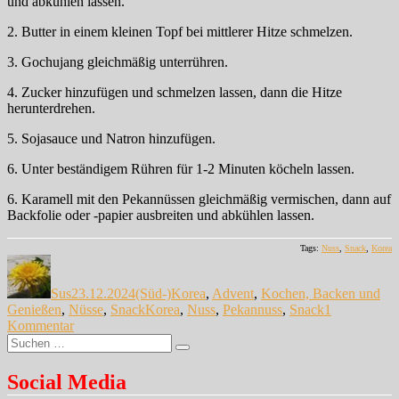
und abkühlen lassen.
2. Butter in einem kleinen Topf bei mittlerer Hitze schmelzen.
3. Gochujang gleichmäßig unterrühren.
4. Zucker hinzufügen und schmelzen lassen, dann die Hitze
herunterdrehen.
5. Sojasauce und Natron hinzufügen.
6. Unter beständigem Rühren für 1-2 Minuten köcheln lassen.
6. Karamell mit den Pekannüssen gleichmäßig vermischen, dann auf
Backfolie oder -papier ausbreiten und abkühlen lassen.
Tags:
Nuss
,
Snack
,
Korea
Autor
Veröffentlicht
Kategorien
am
Sus
23.12.2024
(Süd-)Korea
,
Advent
,
Kochen, Backen und
Schlagwörter
Genießen
,
Nüsse
,
Snack
Korea
,
Nuss
,
Pekannuss
,
Snack
1
zu
Kommentar
Suche
Koreanische
Suchen
nach:
Pekannüsse
Social Media