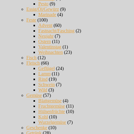
Pesto
(9)
Essig/Öl/Gewürz
(9)
Marinade
(4)
Feste
(100)
Advent
(60)
Fastnacht/Fasching
(2)
Neujahr
(7)
Ostern
(11)
Valentinstag
(1)
Weihnachten
(23)
Fisch
(12)
Fleisch
(66)
Geflügel
(24)
Lamm
(11)
Rind
(19)
Schwein
(7)
Wild
(3)
Gemüse
(57)
Blattgemüse
(4)
Fruchtgemüse
(11)
Hülsenfrüchte
(10)
Kohl
(10)
Wurzelgemüse
(7)
Geschenke
(10)
Getränk
(28)