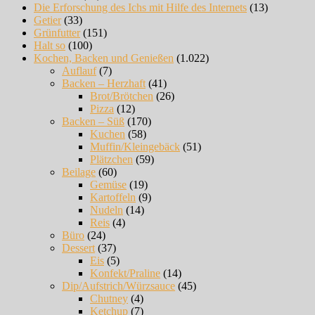
Die Erforschung des Ichs mit Hilfe des Internets
(13)
Getier
(33)
Grünfutter
(151)
Halt so
(100)
Kochen, Backen und Genießen
(1.022)
Auflauf
(7)
Backen – Herzhaft
(41)
Brot/Brötchen
(26)
Pizza
(12)
Backen – Süß
(170)
Kuchen
(58)
Muffin/Kleingebäck
(51)
Plätzchen
(59)
Beilage
(60)
Gemüse
(19)
Kartoffeln
(9)
Nudeln
(14)
Reis
(4)
Büro
(24)
Dessert
(37)
Eis
(5)
Konfekt/Praline
(14)
Dip/Aufstrich/Würzsauce
(45)
Chutney
(4)
Ketchup
(7)