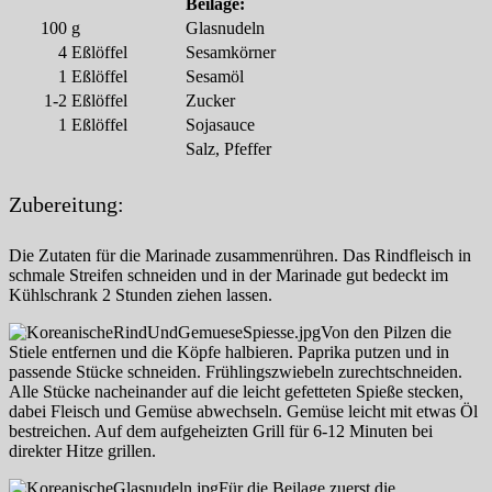
Beilage:
100
g
Glasnudeln
4
Eßlöffel
Sesamkörner
1
Eßlöffel
Sesamöl
1-2
Eßlöffel
Zucker
1
Eßlöffel
Sojasauce
Salz, Pfeffer
Zubereitung:
Die Zutaten für die Marinade zusammenrühren. Das Rindfleisch in
schmale Streifen schneiden und in der Marinade gut bedeckt im
Kühlschrank 2 Stunden ziehen lassen.
Von den Pilzen die
Stiele entfernen und die Köpfe halbieren. Paprika putzen und in
passende Stücke schneiden. Frühlingszwiebeln zurechtschneiden.
Alle Stücke nacheinander auf die leicht gefetteten Spieße stecken,
dabei Fleisch und Gemüse abwechseln. Gemüse leicht mit etwas Öl
bestreichen. Auf dem aufgeheizten Grill für 6-12 Minuten bei
direkter Hitze grillen.
Für die Beilage zuerst die