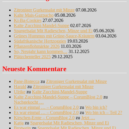
Zitroniger Gurkensalat mit Minze
07.08.2026
Kalte Mais-Gazpacho
05.08.2026
Ki-Ba-Cookies
27.07.2026
Kalte Zucchini-Mandel-Suppe
02.07.2026
Spargelsalat Mit Radieschen, Minze und Ei
05.06.2026
Grünes Hummus mit Grüne-Sauce-Kräutern
03.04.2026
Südafrikanische Hertzoggies
19.03.2026
Pflanzenflohmärkte 2026
11.03.2026
So, Neujahr kann kommen…
31.12.2025
Plätzchenteller 2025
29.12.2025
Neueste Kommentare
Pane-Bistecca
zu
Zitroniger Gurkensalat mit Minze
Harald
zu
Zitroniger Gurkensalat mit Minze
Ulrike
zu
Kalte Zucchini-Mandel-Suppe
Kalte Zucchini-Mandel-Suppe – CorumBlog 2.0
zu
Nachgekocht …
Es war einmal … – CorumBlog 2.0
zu
Wo bin ich?
Es war einmal … – CorumBlog 2.0
zu
Wo bin ich – Teil 2?
Kirschen-Ernte – CorumBlog 2.0
zu
Jetzt …
Katja
zu
Spargelsalat Mit Radieschen, Minze und Ei
Brotwein
zu
Spargelsalat Mit Radieschen, Minze und Ei