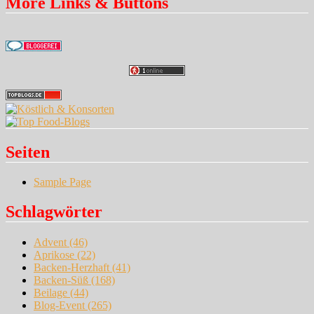
More Links & Buttons
Seiten
Sample Page
Schlagwörter
Advent
(46)
Aprikose
(22)
Backen-Herzhaft
(41)
Backen-Süß
(168)
Beilage
(44)
Blog-Event
(265)