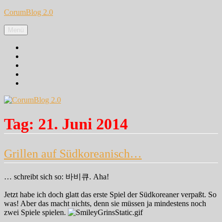
Zum
CorumBlog 2.0
Inhalt
springen
Menü
Facebook
Instagram
Pinterest
Google+
Twitter
Tag:
21. Juni 2014
Grillen auf Südkoreanisch…
… schreibt sich so: 바비큐. Aha!
Jetzt habe ich doch glatt das erste Spiel der Südkoreaner verpaßt. So
was! Aber das macht nichts, denn sie müssen ja mindestens noch
zwei Spiele spielen.