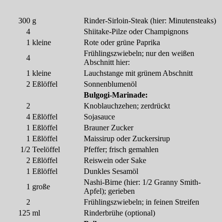
300
g
Rinder-Sirloin-Steak (hier: Minutensteaks)
4
Shiitake-Pilze oder Champignons
1
kleine
Rote oder grüne Paprika
Frühlingszwiebeln; nur den weißen
4
Abschnitt hier:
1
kleine
Lauchstange mit grünem Abschnitt
2
Eßlöffel
Sonnenblumenöl
Bulgogi-Marinade:
2
Knoblauchzehen; zerdrückt
4
Eßlöffel
Sojasauce
1
Eßlöffel
Brauner Zucker
1
Eßlöffel
Maissirup oder Zuckersirup
1/2
Teelöffel
Pfeffer; frisch gemahlen
2
Eßlöffel
Reiswein oder Sake
1
Eßlöffel
Dunkles Sesamöl
Nashi-Birne (hier: 1/2 Granny Smith-
1
große
Apfel); gerieben
2
Frühlingszwiebeln; in feinen Streifen
125
ml
Rinderbrühe (optional)