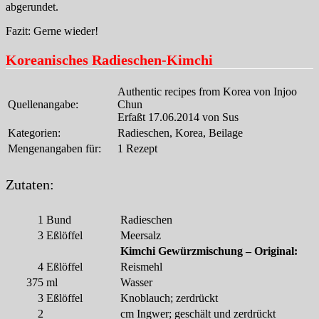
abgerundet.
Fazit: Gerne wieder!
Koreanisches Radieschen-Kimchi
Authentic recipes from Korea von Injoo
Quellenangabe:
Chun
Erfaßt 17.06.2014 von Sus
Kategorien:
Radieschen, Korea, Beilage
Mengenangaben für:
1 Rezept
Zutaten:
1
Bund
Radieschen
3
Eßlöffel
Meersalz
Kimchi Gewürzmischung – Original:
4
Eßlöffel
Reismehl
375
ml
Wasser
3
Eßlöffel
Knoblauch; zerdrückt
2
cm Ingwer; geschält und zerdrückt