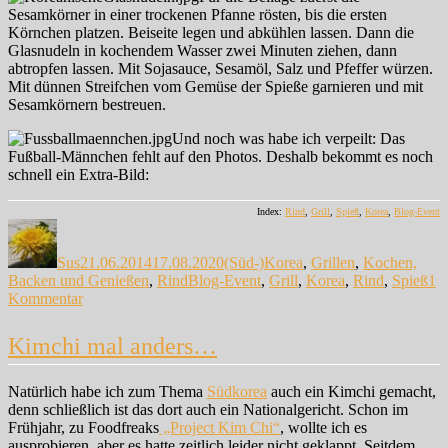
Sesamkörner in einer trockenen Pfanne rösten, bis die ersten
Körnchen platzen. Beiseite legen und abkühlen lassen. Dann die
Glasnudeln in kochendem Wasser zwei Minuten ziehen, dann
abtropfen lassen. Mit Sojasauce, Sesamöl, Salz und Pfeffer würzen.
Mit dünnen Streifchen vom Gemüse der Spieße garnieren und mit
Sesamkörnern bestreuen.
Und noch was habe ich verpeilt: Das
Fußball-Männchen fehlt auf den Photos. Deshalb bekommt es noch
schnell ein Extra-Bild:
Index:
Rind
,
Grill
,
Spieß
,
Korea
,
Blog-Event
Autor
Veröffentlicht
Kategorien
am
Sus
21.06.2014
17.08.2020
(Süd-)Korea
,
Grillen
,
Kochen,
Schlagwörter
Backen und Genießen
,
Rind
Blog-Event
,
Grill
,
Korea
,
Rind
,
Spieß
1
zu
Kommentar
Grillen
auf
Kimchi mal anders…
Südkoreanisch…
Natürlich habe ich zum Thema
Südkorea
auch ein Kimchi gemacht,
denn schließlich ist das dort auch ein Nationalgericht. Schon im
Frühjahr, zu Foodfreaks
„Project Kim Chi“
, wollte ich es
ausprobieren, aber es hatte zeitlich leider nicht geklappt. Seitdem