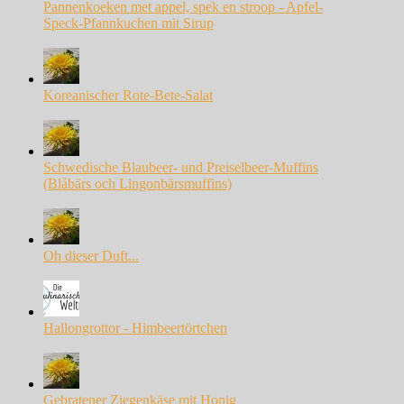
Pannenkoeken met appel, spek en stroop - Apfel-
Speck-Pfannkuchen mit Sirup
Koreanischer Rote-Bete-Salat
Schwedische Blaubeer- und Preiselbeer-Muffins
(Blåbärs och Lingonbärsmuffins)
Oh dieser Duft...
Hallongrottor - Himbeertörtchen
Gebratener Ziegenkäse mit Honig