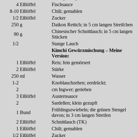
4
Eßlöffel
Fischsauce
8-10
Eßlöffel
Chili; gemahlen
1/2
Eßlöffel
Zucker
250
g
Daikon Rettich; in 5 cm langen Streifchen
Chinesischer Schnittlauch; in 5 cm langen
90
g
Stücken
1/2
Stange Lauch
Kimchi Gewürzmischung – Meine
Version:
1
Eßlöffel
Reis; fein gemörsert
2
Eßlöffel
Stärke
250
ml
Wasser
1-2
Knoblauchzehen; zerdrückt;
2
cm Ingwer; gerieben
3
Eßlöffel
Austernsauce
2
Sardellen; klein gezupft
Frühlingszwiebeln; die grünen Stengel
1
Bund
davon; in 3 cm langen Streifen
2
Eßlöffel
Schnittlauch (TK)
1
Eßlöffel
Chili; gemahlen
1/2
Eßlöffel
Zucker