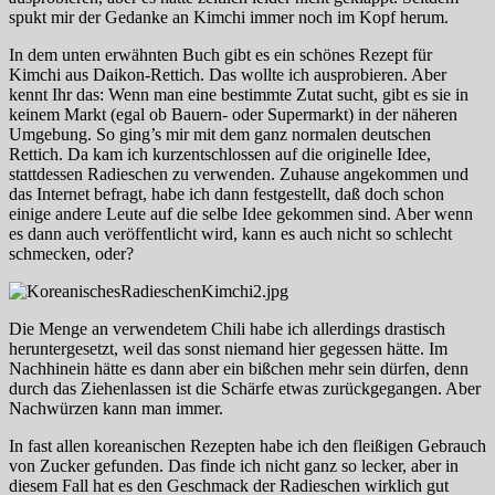
spukt mir der Gedanke an Kimchi immer noch im Kopf herum.
In dem unten erwähnten Buch gibt es ein schönes Rezept für
Kimchi aus Daikon-Rettich. Das wollte ich ausprobieren. Aber
kennt Ihr das: Wenn man eine bestimmte Zutat sucht, gibt es sie in
keinem Markt (egal ob Bauern- oder Supermarkt) in der näheren
Umgebung. So ging’s mir mit dem ganz normalen deutschen
Rettich. Da kam ich kurzentschlossen auf die originelle Idee,
stattdessen Radieschen zu verwenden. Zuhause angekommen und
das Internet befragt, habe ich dann festgestellt, daß doch schon
einige andere Leute auf die selbe Idee gekommen sind. Aber wenn
es dann auch veröffentlicht wird, kann es auch nicht so schlecht
schmecken, oder?
Die Menge an verwendetem Chili habe ich allerdings drastisch
heruntergesetzt, weil das sonst niemand hier gegessen hätte. Im
Nachhinein hätte es dann aber ein bißchen mehr sein dürfen, denn
durch das Ziehenlassen ist die Schärfe etwas zurückgegangen. Aber
Nachwürzen kann man immer.
In fast allen koreanischen Rezepten habe ich den fleißigen Gebrauch
von Zucker gefunden. Das finde ich nicht ganz so lecker, aber in
diesem Fall hat es den Geschmack der Radieschen wirklich gut