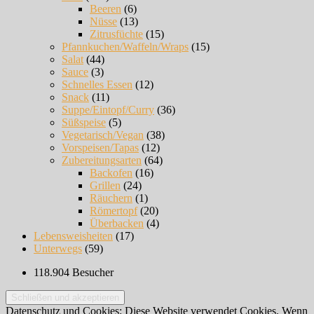
Beeren
(6)
Nüsse
(13)
Zitrusfüchte
(15)
Pfannkuchen/Waffeln/Wraps
(15)
Salat
(44)
Sauce
(3)
Schnelles Essen
(12)
Snack
(11)
Suppe/Eintopf/Curry
(36)
Süßspeise
(5)
Vegetarisch/Vegan
(38)
Vorspeisen/Tapas
(12)
Zubereitungsarten
(64)
Backofen
(16)
Grillen
(24)
Räuchern
(1)
Römertopf
(20)
Überbacken
(4)
Lebensweisheiten
(17)
Unterwegs
(59)
118.904 Besucher
Datenschutz und Cookies: Diese Website verwendet Cookies. Wenn