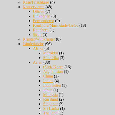
Käse/Frischkäse
(4)
Konservieren
(48)
Dörren
(7)
Einkochen
(3)
Fermentieren
(9)
Konfitüre/Marmelade/Gelee
(18)
Räuchern
(1)
Sirup
(5)
Kräuter/Wildkräuter
(8)
Länderküche
(96)
Afrika
(5)
Marokko
(1)
Südafrika
(3)
Asien
(38)
(Süd-)Korea
(16)
Afghanistan
(1)
China
(1)
Indien
(4)
Indonesien
(1)
Japan
(1)
Malaysia
(1)
Russland
(2)
Singapur
(2)
Sri Lanka
(1)
Thailand
(1)