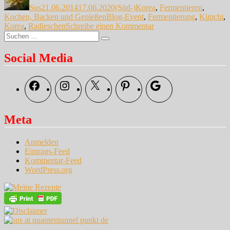
Sus
21.06.2014
17.06.2020
(Süd-)Korea
,
Fermentieren
,
Schlagwörter
Kochen, Backen und Genießen
Blog-Event
,
Fermentierung
,
Kimchi
,
zu
Korea
,
Radieschen
Schreibe einen Kommentar
Suche
Kimchi
Suchen
nach:
mal
anders…
Social Media
Facebook
Instagram
X
Pinterest
Google
Meta
Anmelden
Eintrags-Feed
Kommentar-Feed
WordPress.org