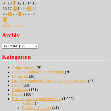
9
10
11
12
13
14
15
16
17
18
19
20
21
22
23
24
25
26
27
28
29
30
« Mai
Juli »
Archiv
Archiv
Kategorien
Aufgeschnappt
(9)
Cooking, Baking and Everything
(26)
Darmstadt
(26)
Die Erforschung des Ichs mit Hilfe des Internets
(13)
Getier
(33)
Grünfutter
(151)
Halt so
(100)
Kochen, Backen und Genießen
(1.022)
Auflauf
(7)
Backen – Herzhaft
(41)