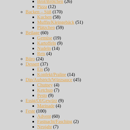
Brot/Brötchen
(26)
Pizza
(12)
Backen – Süß
(170)
Kuchen
(58)
Muffin/Kleingebäck
(51)
Plätzchen
(59)
Beilage
(60)
Gemüse
(19)
Kartoffeln
(9)
Nudeln
(14)
Reis
(4)
Büro
(24)
Dessert
(37)
Eis
(5)
Konfekt/Praline
(14)
Dip/Aufstrich/Würzsauce
(45)
Chutney
(4)
Ketchup
(7)
Pesto
(9)
Essig/Öl/Gewürz
(9)
Marinade
(4)
Feste
(100)
Advent
(60)
Fastnacht/Fasching
(2)
Neujahr
(7)