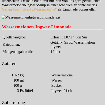
umzusetzen. Deshalb bleibt mir nur, den von uns gern getrunkenen
Wassermelonen-Ingwer-Sirup in einer schnellen Variante für das
Garten-Koch-Event „Wassermelone“
als Limonade vorzustellen:
Wassermelonen-Ingwer-Limonade
Quellenangabe:
Erfasst 31.07.14 von Sus
Getränk, Sirup, Wassermelone,
Kategorien:
Ingwer
Mengenangaben für:
1 Liter
Zutaten:
1 1/2
kg
Wassermelone
100
ml
Wasser
100
g
Zucker
3
Esslöffel
Ingwer, frisch
Zubereitung: