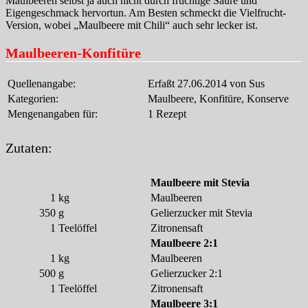
Maulbeeren selbst ja auch nicht durch fruchtige Säure und
Eigengeschmack hervortun. Am Besten schmeckt die Vielfrucht-
Version, wobei „Maulbeere mit Chili“ auch sehr lecker ist.
Maulbeeren-Konfitüre
Quellenangabe:
Erfaßt 27.06.2014 von Sus
Kategorien:
Maulbeere, Konfitüre, Konserve
Mengenangaben für:
1 Rezept
Zutaten:
Maulbeere mit Stevia
1
kg
Maulbeeren
350
g
Gelierzucker mit Stevia
1
Teelöffel
Zitronensaft
Maulbeere 2:1
1
kg
Maulbeeren
500
g
Gelierzucker 2:1
1
Teelöffel
Zitronensaft
Maulbeere 3:1