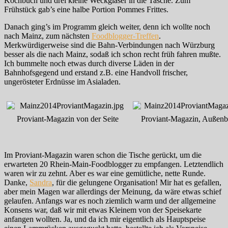
Kochbuch und drei kleine Weckgläser in die Tasche. Zum
Frühstück gab’s eine halbe Portion Pommes Frittes.
Danach ging’s im Programm gleich weiter, denn ich wollte noch
nach Mainz, zum nächsten
Foodblogger-Treffen
.
Merkwürdigerweise sind die Bahn-Verbindungen nach Würzburg
besser als die nach Mainz, sodaß ich schon recht früh fahren mußte.
Ich bummelte noch etwas durch diverse Läden in der
Bahnhofsgegend und erstand z.B. eine Handvoll frischer,
ungerösteter Erdnüsse im Asialaden.
Proviant-Magazin von der Seite
Proviant-Magazin, Außenb
Im Proviant-Magazin waren schon die Tische gerückt, um die
erwarteten 20 Rhein-Main-Foodblogger zu empfangen. Letztendlich
waren wir zu zehnt. Aber es war eine gemütliche, nette Runde.
Danke,
Sandra
, für die gelungene Organisation! Mir hat es gefallen,
aber mein Magen war allerdings der Meinung, da wäre etwas schief
gelaufen. Anfangs war es noch ziemlich warm und der allgemeine
Konsens war, daß wir mit etwas Kleinem von der Speisekarte
anfangen wollten. Ja, und da ich mir eigentlich als Hauptspeise