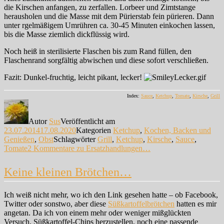
die Kirschen anfangen, zu zerfallen. Lorbeer und Zimtstange
herausholen und die Masse mit dem Pürierstab fein pürieren. Dann
unter rgelmäßigem Umrühren ca. 30-45 Minuten einkochen lassen,
bis die Masse ziemlich dickflüssig wird.
Noch heiß in sterilisierte Flaschen bis zum Rand füllen, den
Flaschenrand sorgfältig abwischen und diese sofort verschließen.
Fazit: Dunkel-fruchtig, leicht pikant, lecker!
Index:
Sauce
,
Ketchup
,
Tomate
,
Kirsche
,
Grill
Autor
Sus
Veröffentlicht am
23.07.2014
17.08.2020
Kategorien
Ketchup
,
Kochen, Backen und
Genießen
,
Obst
Schlagwörter
Grill
,
Ketchup
,
Kirsche
,
Sauce
,
Tomate
2 Kommentare
zu Ersatzhandlungen…
Keine kleinen Brötchen…
Ich weiß nicht mehr, wo ich den Link gesehen hatte – ob Facebook,
Twitter oder sonstwo, aber diese
Süßkartoffelbrötchen
hatten es mir
angetan. Da ich von einem mehr oder weniger mißglückten
Versuch, Süßkartoffel-Chips herzustellen, noch eine passende