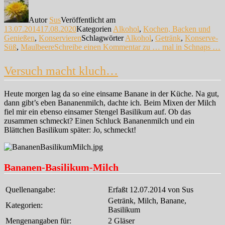
Autor
Sus
Veröffentlicht am
13.07.2014
17.08.2020
Kategorien
Alkohol
,
Kochen, Backen und
Genießen
,
Konservieren
Schlagwörter
Alkohol
,
Getränk
,
Konserve-
Süß
,
Maulbeere
Schreibe einen Kommentar
zu … mal in Schnaps …
Versuch macht kluch…
Heute morgen lag da so eine einsame Banane in der Küche. Na gut,
dann gibt’s eben Bananenmilch, dachte ich. Beim Mixen der Milch
fiel mir ein ebenso einsamer Stengel Basilikum auf. Ob das
zusammen schmeckt? Einen Schluck Bananenmilch und ein
Blättchen Basilikum später: Jo, schmeckt!
Bananen-Basilikum-Milch
Quellenangabe:
Erfaßt 12.07.2014 von Sus
Getränk, Milch, Banane,
Kategorien:
Basilikum
Mengenangaben für:
2 Gläser