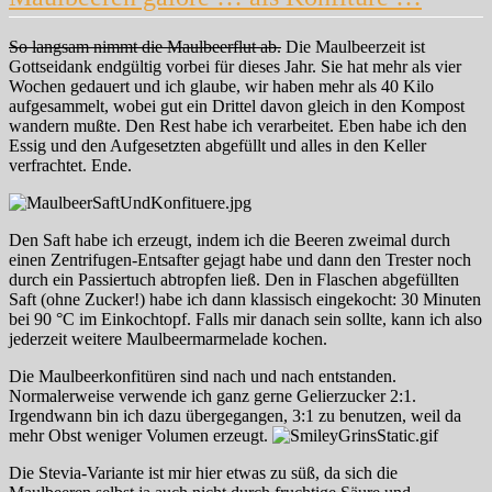
So langsam nimmt die Maulbeerflut ab.
Die Maulbeerzeit ist
Gottseidank endgültig vorbei für dieses Jahr. Sie hat mehr als vier
Wochen gedauert und ich glaube, wir haben mehr als 40 Kilo
aufgesammelt, wobei gut ein Drittel davon gleich in den Kompost
wandern mußte. Den Rest habe ich verarbeitet. Eben habe ich den
Essig und den Aufgesetzten abgefüllt und alles in den Keller
verfrachtet. Ende.
Den Saft habe ich erzeugt, indem ich die Beeren zweimal durch
einen Zentrifugen-Entsafter gejagt habe und dann den Trester noch
durch ein Passiertuch abtropfen ließ. Den in Flaschen abgefüllten
Saft (ohne Zucker!) habe ich dann klassisch eingekocht: 30 Minuten
bei 90 °C im Einkochtopf. Falls mir danach sein sollte, kann ich also
jederzeit weitere Maulbeermarmelade kochen.
Die Maulbeerkonfitüren sind nach und nach entstanden.
Normalerweise verwende ich ganz gerne Gelierzucker 2:1.
Irgendwann bin ich dazu übergegangen, 3:1 zu benutzen, weil da
mehr Obst weniger Volumen erzeugt.
Die Stevia-Variante ist mir hier etwas zu süß, da sich die