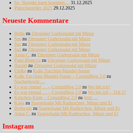
So, Neujahr kann kommen…
31.12.2025
Plätzchenteller 2025
29.12.2025
Neueste Kommentare
Britta
zu
Zitroniger Gurkensalat mit Minze
Sus
zu
Zitroniger Gurkensalat mit Minze
Sus
zu
Zitroniger Gurkensalat mit Minze
Sus
zu
Zitroniger Gurkensalat mit Minze
Anna C.
zu
Zitroniger Gurkensalat mit Minze
Pane-Bistecca
zu
Zitroniger Gurkensalat mit Minze
Harald
zu
Zitroniger Gurkensalat mit Minze
Ulrike
zu
Kalte Zucchini-Mandel-Suppe
Kalte Zucchini-Mandel-Suppe – CorumBlog 2.0
zu
Nachgekocht …
Es war einmal … – CorumBlog 2.0
zu
Wo bin ich?
Es war einmal … – CorumBlog 2.0
zu
Wo bin ich – Teil 2?
Kirschen-Ernte – CorumBlog 2.0
zu
Jetzt …
Katja
zu
Spargelsalat Mit Radieschen, Minze und Ei
Brotwein
zu
Spargelsalat Mit Radieschen, Minze und Ei
Anna C.
zu
Spargelsalat Mit Radieschen, Minze und Ei
Instagram