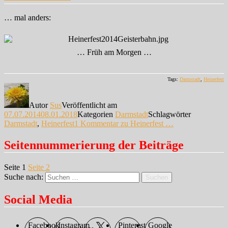
… mal anders:
… Früh am Morgen …
Tags:
Darmstadt
,
Heinerfest
Autor
Sus
Veröffentlicht am
07.07.2014
08.01.2018
Kategorien
Darmstadt
Schlagwörter
Darmstadt
,
Heinerfest
1 Kommentar
zu Heinerfest …
Seitennummerierung der Beiträge
Seite
1
Seite
2
Nächste Seite
Suche nach:
Suchen
Social Media
Facebook
Instagram
Pinterest
Google