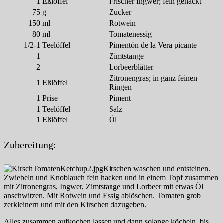
1
Eßlöffel
Frischer Ingwer; fein gehackt
75
g
Zucker
150
ml
Rotwein
80
ml
Tomatenessig
1/2-1
Teelöffel
Pimentón de la Vera picante
1
Zimtstange
2
Lorbeerblätter
Zitronengras; in ganz feinen
1
Eßlöffel
Ringen
1
Prise
Piment
1
Teelöffel
Salz
1
Eßlöffel
Öl
Zubereitung:
Kirschen waschen und entsteinen.
Zwiebeln und Knoblauch fein hacken und in einem Topf zusammen
mit Zitronengras, Ingwer, Zimtstange und Lorbeer mit etwas Öl
anschwitzen. Mit Rotwein und Essig ablöschen. Tomaten grob
zerkleinern und mit den Kirschen dazugeben.
Alles zusammen aufkochen lassen und dann solange köcheln, bis