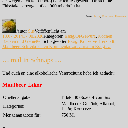
deswegen auch kein Photo) habe ich festgestellt, daß sich die
Flüssigkeitsmenge auf ca. 900 ml erhöht hat.
Index:
Essig
,
Maulbeere
,
Konserve
Autor
Sus
Veröffentlicht am
13.07.2014
17.08.2020
Kategorien
Essig/Öl/Gewürz
,
Kochen,
Backen und Genießen
Schlagwörter
Essig
,
Konserve-Herzhaft
,
Maulbeere
Schreibe einen Kommentar
zu … mal in Essig …
… mal in Schnaps …
Und auch an eine alkoholische Verarbeitung habe ich gedacht:
Maulbeer-Likör
Quellenangabe:
Erfaßt 30.06.2014 von Sus
Maulbeere, Getränk, Alkohol,
Kategorien:
Likör, Konserve
Mengenangaben für:
750 Ml