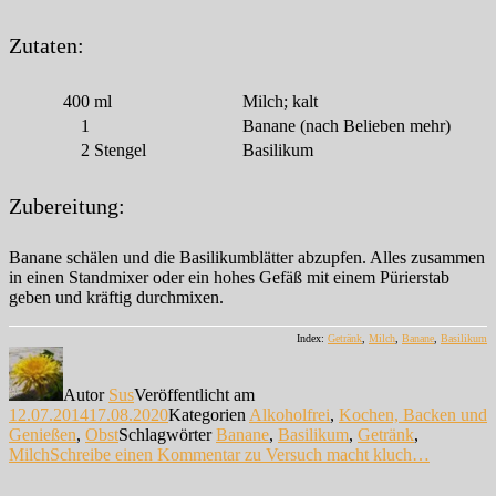
Zutaten:
400
ml
Milch; kalt
1
Banane (nach Belieben mehr)
2
Stengel
Basilikum
Zubereitung:
Banane schälen und die Basilikumblätter abzupfen. Alles zusammen
in einen Standmixer oder ein hohes Gefäß mit einem Pürierstab
geben und kräftig durchmixen.
Index:
Getränk
,
Milch
,
Banane
,
Basilikum
Autor
Sus
Veröffentlicht am
12.07.2014
17.08.2020
Kategorien
Alkoholfrei
,
Kochen, Backen und
Genießen
,
Obst
Schlagwörter
Banane
,
Basilikum
,
Getränk
,
Milch
Schreibe einen Kommentar
zu Versuch macht kluch…