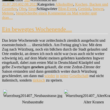
31.07.2014
02.08.2022
Kategorien
Alkoholfrei
,
Kochen, Backen und
Genießen
,
Obst
,
Sirup
Schlagwörter
Blog-Event
,
Getränk
,
Ingwer
,
Melone
,
Sirup
Schreibe einen Kommentar
zu Mal wieder spät
dran…
Ein bewegtes Wochenende…
Das letzte Wochenende war zeittechnisch ziemlich ausgebucht und
essenstechnisch … übersichtlich. Am Freitag ging’s los: Mit dem
Zug nach Würzburg, noch ein bißchen durch die Stadt gelaufen und
Orte entdeckt, an denen ich noch nicht war (was auch nicht weiter
schwierig ist), auf dem Markt meinen geliebten kandierten Ingwer
eingekauft, dabei zum ersten Mal in Deutschland Klaräpfel und
gelbe Zwetschgen
gesehen
gekauft, die erste Zedrat-Zitrone der
Saison erstanden und dann gemütlich weiter durch Würzburg
geschlendert, um dann mal
wieder
in
netter
Gesellschaft
mal nicht
italienisch, sondern
türkisch
zu speisen.
Neubaustraße
Alter Kranen