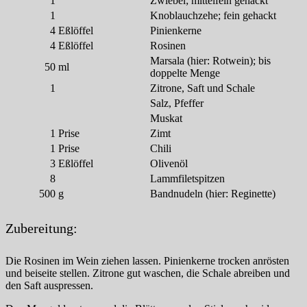
1
Zwiebel; mittelfein gehackt
1
Knoblauchzehe; fein gehackt
4
Eßlöffel
Pinienkerne
4
Eßlöffel
Rosinen
Marsala (hier: Rotwein); bis
50
ml
doppelte Menge
1
Zitrone, Saft und Schale
Salz, Pfeffer
Muskat
1
Prise
Zimt
1
Prise
Chili
3
Eßlöffel
Olivenöl
8
Lammfiletspitzen
500
g
Bandnudeln (hier: Reginette)
Zubereitung:
Die Rosinen im Wein ziehen lassen. Pinienkerne trocken anrösten
und beiseite stellen. Zitrone gut waschen, die Schale abreiben und
den Saft auspressen.