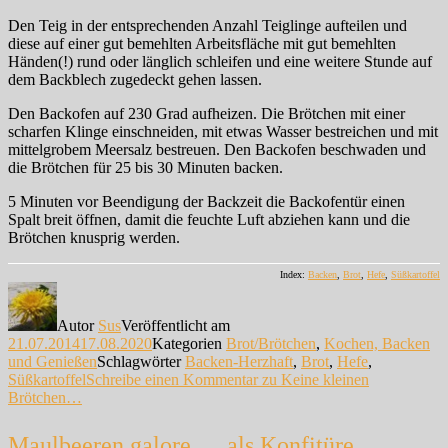
Den Teig in der entsprechenden Anzahl Teiglinge aufteilen und
diese auf einer gut bemehlten Arbeitsfläche mit gut bemehlten
Händen(!) rund oder länglich schleifen und eine weitere Stunde auf
dem Backblech zugedeckt gehen lassen.
Den Backofen auf 230 Grad aufheizen. Die Brötchen mit einer
scharfen Klinge einschneiden, mit etwas Wasser bestreichen und mit
mittelgrobem Meersalz bestreuen. Den Backofen beschwaden und
die Brötchen für 25 bis 30 Minuten backen.
5 Minuten vor Beendigung der Backzeit die Backofentür einen
Spalt breit öffnen, damit die feuchte Luft abziehen kann und die
Brötchen knusprig werden.
Index:
Backen
,
Brot
,
Hefe
,
Süßkartoffel
Autor
Sus
Veröffentlicht am
21.07.2014
17.08.2020
Kategorien
Brot/Brötchen
,
Kochen, Backen
und Genießen
Schlagwörter
Backen-Herzhaft
,
Brot
,
Hefe
,
Süßkartoffel
Schreibe einen Kommentar
zu Keine kleinen
Brötchen…
Maulbeeren galore … als Konfitüre …