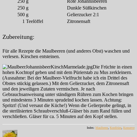
250
g
Rote Johannisbeeren
250
g
Dunkle Süßkirschen
500
g
Gelierzucker 2:1
1
Teelöffel
Zitronensaft
Zubereitung:
Für alle Rezepte die Maulbeeren (und anderes Obst) waschen und
verlesen. Kirschen entsteinen.
Die Früchte in einen
hohen Kochtopf geben und mit dem Pürierstab zu Mus zerkleinern.
(Ausnahme: Bei der Maulbeer-Vielfrucht habe ich ein Drittel des
Obstes stückig gelassen.) Mit dem Gelierzucker, dem Zitronensaft
und den jeweiligen Zutaten vermischen. Je nach
Gebrauchsanweisung unter ständigem Rühren zum Kochen bringen
und mindestens 3 Minuten sprudelnd kochen lassen. Achtung:
Spritzt! (Und versaut die Küche!) Wenn die Gelierprobe gelingt, in
die sterilisierten Schraubverschluß-Gläser bis zum Rand füllen und
verschließen. Gläser für ca. 5 Minuten auf den Kopf stellen.
Index:
Maulbeere
,
Konfitüre
,
Konserve