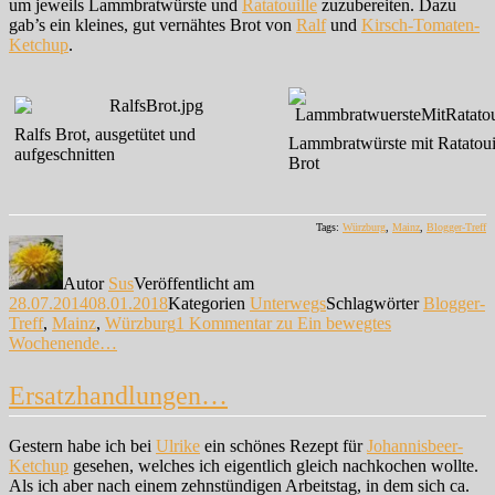
um jeweils Lammbratwürste und
Ratatouille
zuzubereiten. Dazu
gab’s ein kleines, gut vernähtes Brot von
Ralf
und
Kirsch-Tomaten-
Ketchup
.
Ralfs Brot, ausgetütet und
Lammbratwürste mit Ratatoui
aufgeschnitten
Brot
Tags:
Würzburg
,
Mainz
,
Blogger-Treff
Autor
Sus
Veröffentlicht am
28.07.2014
08.01.2018
Kategorien
Unterwegs
Schlagwörter
Blogger-
Treff
,
Mainz
,
Würzburg
1 Kommentar
zu Ein bewegtes
Wochenende…
Ersatzhandlungen…
Gestern habe ich bei
Ulrike
ein schönes Rezept für
Johannisbeer-
Ketchup
gesehen, welches ich eigentlich gleich nachkochen wollte.
Als ich aber nach einem zehnstündigen Arbeitstag, in dem sich ca.