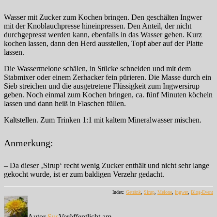
Wasser mit Zucker zum Kochen bringen. Den geschälten Ingwer
mit der Knoblauchpresse hineinpressen. Den Anteil, der nicht
durchgepresst werden kann, ebenfalls in das Wasser geben. Kurz
kochen lassen, dann den Herd ausstellen, Topf aber auf der Platte
lassen.
Die Wassermelone schälen, in Stücke schneiden und mit dem
Stabmixer oder einem Zerhacker fein pürieren. Die Masse durch ein
Sieb streichen und die ausgetretene Flüssigkeit zum Ingwersirup
geben. Noch einmal zum Kochen bringen, ca. fünf Minuten köcheln
lassen und dann heiß in Flaschen füllen.
Kaltstellen. Zum Trinken 1:1 mit kaltem Mineralwasser mischen.
Anmerkung:
– Da dieser ‚Sirup‘ recht wenig Zucker enthält und nicht sehr lange
gekocht wurde, ist er zum baldigen Verzehr gedacht.
Index:
Getränk
,
Sirup
,
Melone
,
Ingwer
,
Blog-Event
Autor
Sus
Veröffentlicht am