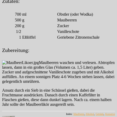
Zutaten:
700
ml
Obstler (oder Wodka)
500
g
Maulbeeren
200
g
Zucker
1/2
Vanilleschote
1
Eßlöffel
Geriebene Zitronenschale
Zubereitung:
Maulbeeren waschen und verlesen. Abtropfen
lassen, dann in ein großes Glas (Volumen ca. 1,5 Liter) geben.
Zucker und aufgeschnittene Vanilleschote zugeben und mit Alkohol
auffüllen. An einem sonnigen Platz 4-6 Wochen stehen lassen, dabei
gelegentlich umrühren.
Ansatz durch ein Sieb in eine Schüssel gießen, dabei die
Fruchtmasse ausdrücken. Danach durch einen Kaffefilter in
Flaschen gießen, diese dann dunkel lagern. Nach ca. einem halben
Jahr sollte der Maulbeerlikör ausgereift sein.
Index:
Maulbeere
,
Alkohol
,
Getränk
,
Konserve