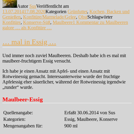
Autor
Sus
Veröffentlicht am
13.07.2014
17.08.2020
Kategorien
Grünfutter
,
Kochen, Backen und
Genießen
,
Konfitüre/Marmelade/Gelee
,
Obst
Schlagwörter
Konfitüre
,
Konserve-Süß
,
Maulbeere
1 Kommentar
zu Maulbeeren
galore … als Konfitüre …
… mal in Essig …
Und immer noch zuviel Maulbeeren. Deshalb habe ich es mal mit
maulbeer-fruchtigem Essig versucht.
Ich habe je einen Ansatz mit Apfel- und einen Ansatz mit
Rotweinessig gemacht. Interessanterweise wurde der fruchtige
Apfelessig eher säuerlicher, während der Rotweinessig irgendwie
„runder“ wurde.
Maulbeer-Essig
Quellenangabe:
Erfaßt 30.06.2014 von Sus
Kategorien:
Essig, Maulbeere, Konserve
Mengenangaben für:
900 ml