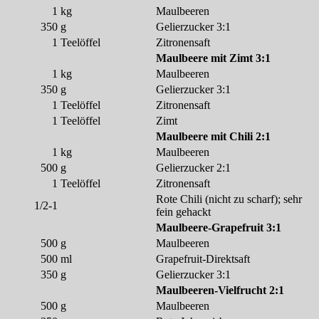
1
kg
Maulbeeren
350
g
Gelierzucker 3:1
1
Teelöffel
Zitronensaft
Maulbeere mit Zimt 3:1
1
kg
Maulbeeren
350
g
Gelierzucker 3:1
1
Teelöffel
Zitronensaft
1
Teelöffel
Zimt
Maulbeere mit Chili 2:1
1
kg
Maulbeeren
500
g
Gelierzucker 2:1
1
Teelöffel
Zitronensaft
Rote Chili (nicht zu scharf); sehr
1/2-1
fein gehackt
Maulbeere-Grapefruit 3:1
500
g
Maulbeeren
500
ml
Grapefruit-Direktsaft
350
g
Gelierzucker 3:1
Maulbeeren-Vielfrucht 2:1
500
g
Maulbeeren