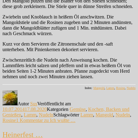
Den Mangold putzen und die Blätter von den Stielen schneiden;
diese grob zerkleinern. Die Stiele quer in dünne Streifen schneiden.
Zwiebeln und Knoblauch in heißem Öl anschwitzen. Die
Mangoldstiele und die Rosinen zugeben und 2 Minuten andünsten,
dann die Mangoldblätter zufügen und 1 Min. mitdünsten. Dabei
nach Geschmack würzen.
Kurz vor dem Servieren die Zitronenschale und den -saft
unterheben. Mit Pinienkernen dekoriert servieren.
Zwischenzeitlich die Nudeln nach Anweisung kochen. Die
Lammfilets leicht salzen und pfeffern und in etwas heißem Öl von
beiden Seiten 1-2 Minuten anbraten. Pfanne zugedeckt vom Herd
nehmen und noch zwei Minuten ziehen lassen.
Index:
Mangold
,
Lamm
,
Rosine
,
Nudeln
Autor
Sus
Veröffentlicht am
10.07.2014
17.08.2020
Kategorien
Gemüse
,
Kochen, Backen und
Genießen
,
Lamm
,
Nudeln
Schlagwörter
Lamm
,
Mangold
,
Nudeln
,
Rosine
1 Kommentar
zu Ich wußte …
Heinerfest …