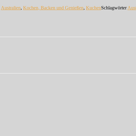
n
Australien
,
Kochen, Backen und Genießen
,
Kuchen
Schlagwörter
Aust