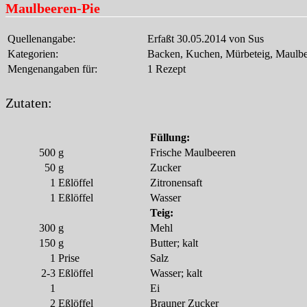
Maulbeeren-Pie
Quellenangabe:
Erfaßt 30.05.2014 von Sus
Kategorien:
Backen, Kuchen, Mürbeteig, Maulbee
Mengenangaben für:
1 Rezept
Zutaten:
Füllung:
500
g
Frische Maulbeeren
50
g
Zucker
1
Eßlöffel
Zitronensaft
1
Eßlöffel
Wasser
Teig:
300
g
Mehl
150
g
Butter; kalt
1
Prise
Salz
2-3
Eßlöffel
Wasser; kalt
1
Ei
2
Eßlöffel
Brauner Zucker