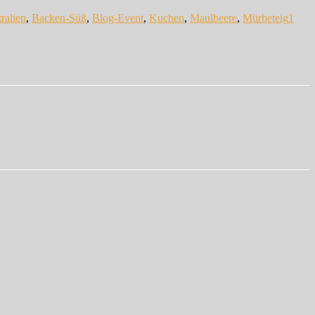
ralien
,
Backen-Süß
,
Blog-Event
,
Kuchen
,
Maulbeere
,
Mürbeteig
1