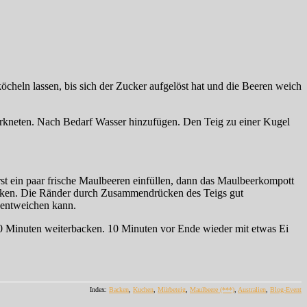
öcheln lassen, bis sich der Zucker aufgelöst hat und die Beeren weich
verkneten. Nach Bedarf Wasser hinzufügen. Den Teig zu einer Kugel
.
rst ein paar frische Maulbeeren einfüllen, dann das Maulbeerkompott
decken. Die Ränder durch Zusammendrücken des Teigs gut
 entweichen kann.
30 Minuten weiterbacken. 10 Minuten vor Ende wieder mit etwas Ei
Index:
Backen
,
Kuchen
,
Mürbeteig
,
Maulbeere
(***)
,
Australien
,
Blog-Event