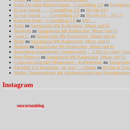
Kalte Zucchini-Mandel-Suppe – CorumBlog 2.0
zu
Nachgeko
Es war einmal … – CorumBlog 2.0
zu
Wo bin ich?
Es war einmal … – CorumBlog 2.0
zu
Wo bin ich – Teil 2?
Kirschen-Ernte – CorumBlog 2.0
zu
Jetzt …
Katja
zu
Spargelsalat Mit Radieschen, Minze und Ei
Brotwein
zu
Spargelsalat Mit Radieschen, Minze und Ei
Anna C.
zu
Spargelsalat Mit Radieschen, Minze und Ei
Britta
zu
Spargelsalat Mit Radieschen, Minze und Ei
Barbara
zu
Spargelsalat Mit Radieschen, Minze und Ei
#wirrettenwaszurettenist: Sommersalate – „Chili sin carne“-Sal
Pane-Bistecca
zu
Spargelsalat Mit Radieschen, Minze und Ei
Couscous-Salat mit Ofengemüse – Kaffeebohne
zu
Spargelsal
Fischfilet à la Bordelaise „de luxe“ – cahama
zu
Hering in Tom
Weißes Tomatenrisotto mit Jakobsmuscheln und Riesengarnel
Instagram
suscorumblog