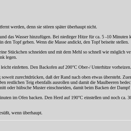
ernt werden, denn sie stören später überhaupt nicht.
und das Wasser hinzufügen. Bei niedirger Hitze für ca. 5 -10 Minuten k
in den Topf geben. Wenn die Masse andickt, den Topf beiseite stellen.
 kleine Stückchen schneiden und mit dem Mehl so schnell wie möglich 
ank legen.
leicht einfetten. Den Backofen auf 200°C Ober-/ Unterhitze vorheizen
ig soweit zurechtdrücken, daß der Rand nach oben etwas übersteht. Zue
 Den restlichen Teig ebenfalls ausrollen und damit die Maulbeeren be
hnitt oder hübsche Muster einschneiden, damit beim Backen der Dampf
 Minuten im Ofen backen. Den Herd auf 190°C einstellen und noch ca. 
esüßt, wenn überhaupt.