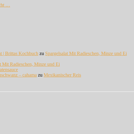
cht …
at | Brittas Kochbuch
zu
Spargelsalat Mit Radieschen, Minze und Ei
at Mit Radieschen, Minze und Ei
atensauce
enschwanz – cahama
zu
Mexikanischer Reis