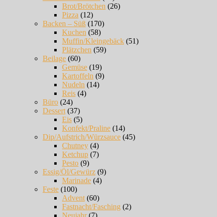
Brot/Brötchen
(26)
Pizza
(12)
Backen – Süß
(170)
Kuchen
(58)
Muffin/Kleingebäck
(51)
Plätzchen
(59)
Beilage
(60)
Gemüse
(19)
Kartoffeln
(9)
Nudeln
(14)
Reis
(4)
Büro
(24)
Dessert
(37)
Eis
(5)
Konfekt/Praline
(14)
Dip/Aufstrich/Würzsauce
(45)
Chutney
(4)
Ketchup
(7)
Pesto
(9)
Essig/Öl/Gewürz
(9)
Marinade
(4)
Feste
(100)
Advent
(60)
Fastnacht/Fasching
(2)
Neujahr
(7)