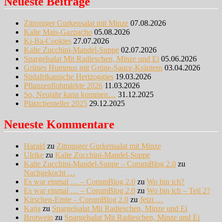
Neueste Beiträge
Zitroniger Gurkensalat mit Minze
07.08.2026
Kalte Mais-Gazpacho
05.08.2026
Ki-Ba-Cookies
27.07.2026
Kalte Zucchini-Mandel-Suppe
02.07.2026
Spargelsalat Mit Radieschen, Minze und Ei
05.06.2026
Grünes Hummus mit Grüne-Sauce-Kräutern
03.04.2026
Südafrikanische Hertzoggies
19.03.2026
Pflanzenflohmärkte 2026
11.03.2026
So, Neujahr kann kommen…
31.12.2025
Plätzchenteller 2025
29.12.2025
Neueste Kommentare
Harald
zu
Zitroniger Gurkensalat mit Minze
Ulrike
zu
Kalte Zucchini-Mandel-Suppe
Kalte Zucchini-Mandel-Suppe – CorumBlog 2.0
zu
Nachgekocht …
Es war einmal … – CorumBlog 2.0
zu
Wo bin ich?
Es war einmal … – CorumBlog 2.0
zu
Wo bin ich – Teil 2?
Kirschen-Ernte – CorumBlog 2.0
zu
Jetzt …
Katja
zu
Spargelsalat Mit Radieschen, Minze und Ei
Brotwein
zu
Spargelsalat Mit Radieschen, Minze und Ei