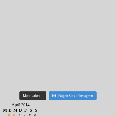
Mehr laden...
Folgen Sie auf Instagram
April 2014
M
D
M
D
F
S
S
1
2
3
4
5
6