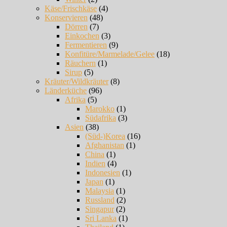
Käse/Frischkäse
(4)
Konservieren
(48)
Dörren
(7)
Einkochen
(3)
Fermentieren
(9)
Konfitüre/Marmelade/Gelee
(18)
Räuchern
(1)
Sirup
(5)
Kräuter/Wildkräuter
(8)
Länderküche
(96)
Afrika
(5)
Marokko
(1)
Südafrika
(3)
Asien
(38)
(Süd-)Korea
(16)
Afghanistan
(1)
China
(1)
Indien
(4)
Indonesien
(1)
Japan
(1)
Malaysia
(1)
Russland
(2)
Singapur
(2)
Sri Lanka
(1)