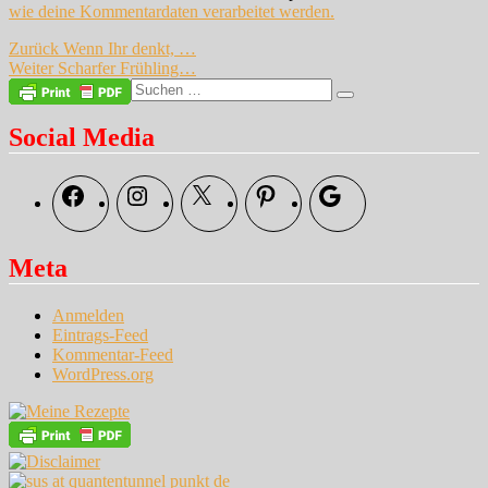
wie deine Kommentardaten verarbeitet werden.
Beitragsnavigation
Vorheriger
Zurück
Wenn Ihr denkt, …
Nächster
Beitrag:
Weiter
Scharfer Frühling…
Beitrag:
Suche
Suchen
nach:
Social Media
Facebook
Instagram
X
Pinterest
Google
Meta
Anmelden
Eintrags-Feed
Kommentar-Feed
WordPress.org