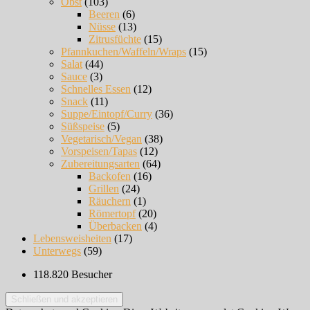
Obst
(103)
Beeren
(6)
Nüsse
(13)
Zitrusfüchte
(15)
Pfannkuchen/Waffeln/Wraps
(15)
Salat
(44)
Sauce
(3)
Schnelles Essen
(12)
Snack
(11)
Suppe/Eintopf/Curry
(36)
Süßspeise
(5)
Vegetarisch/Vegan
(38)
Vorspeisen/Tapas
(12)
Zubereitungsarten
(64)
Backofen
(16)
Grillen
(24)
Räuchern
(1)
Römertopf
(20)
Überbacken
(4)
Lebensweisheiten
(17)
Unterwegs
(59)
118.820 Besucher