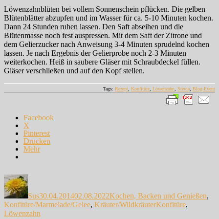
Löwenzahnblüten bei vollem Sonnenschein pflücken. Die gelben
Blütenblätter abzupfen und im Wasser für ca. 5-10 Minuten kochen.
Dann 24 Stunden ruhen lassen. Den Saft abseihen und die
Blütenmasse noch fest auspressen. Mit dem Saft der Zitrone und
dem Gelierzucker nach Anweisung 3-4 Minuten sprudelnd kochen
lassen. Je nach Ergebnis der Gelierprobe noch 2-3 Minuten
weiterkochen. Heiß in saubere Gläser mit Schraubdeckel füllen.
Gläser verschließen und auf den Kopf stellen.
Tags:
Rezept
,
Konfitüre
,
Löwenzahn
,
Stevia
,
Blog-Event
Facebook
X
Pinterest
Drucken
Mehr
Autor
Veröffentlicht
Kategorien
am
Sus
30.04.2014
02.08.2022
Kochen, Backen und Genießen
,
Schlagwörter
Konfitüre/Marmelade/Gelee
,
Kräuter/Wildkräuter
Konfitüre
,
Löwenzahn