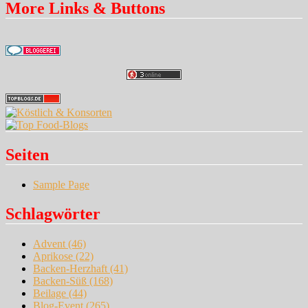
More Links & Buttons
Seiten
Sample Page
Schlagwörter
Advent
(46)
Aprikose
(22)
Backen-Herzhaft
(41)
Backen-Süß
(168)
Beilage
(44)
Blog-Event
(265)