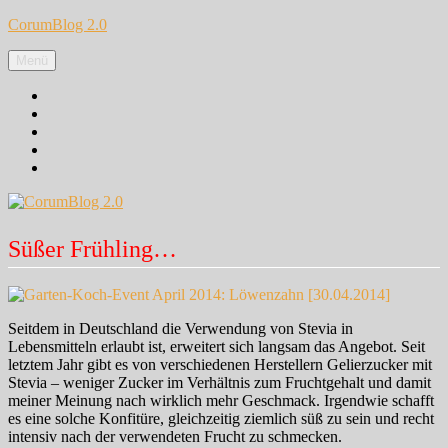
Zum
CorumBlog 2.0
Inhalt
springen
Menü
Facebook
Instagram
Pinterest
Google+
Twitter
Süßer Frühling…
Seitdem in Deutschland die Verwendung von Stevia in
Lebensmitteln erlaubt ist, erweitert sich langsam das Angebot. Seit
letztem Jahr gibt es von verschiedenen Herstellern Gelierzucker mit
Stevia – weniger Zucker im Verhältnis zum Fruchtgehalt und damit
meiner Meinung nach wirklich mehr Geschmack. Irgendwie schafft
es eine solche Konfitüre, gleichzeitig ziemlich süß zu sein und recht
intensiv nach der verwendeten Frucht zu schmecken.