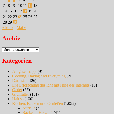
7
8
9
10
11
12
13
14
15
16
17
18
19
20
21
22
23
24
25
26
27
28
29
30
« März
Mai »
Archiv
Archiv
Kategorien
Aufgeschnappt
(9)
Cooking, Baking and Everything
(26)
Darmstadt
(26)
Die Erforschung des Ichs mit Hilfe des Internets
(13)
Getier
(33)
Grünfutter
(151)
Halt so
(100)
Kochen, Backen und Genießen
(1.022)
Auflauf
(7)
Backen – Herzhaft
(41)