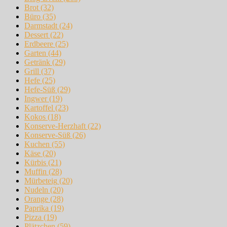
Brot
(32)
Büro
(35)
Darmstadt
(24)
Dessert
(22)
Erdbeere
(25)
Garten
(44)
Getränk
(29)
Grill
(37)
Hefe
(25)
Hefe-Süß
(29)
Ingwer
(19)
Kartoffel
(23)
Kokos
(18)
Konserve-Herzhaft
(22)
Konserve-Süß
(26)
Kuchen
(55)
Käse
(20)
Kürbis
(21)
Muffin
(28)
Mürbeteig
(20)
Nudeln
(20)
Orange
(28)
Paprika
(19)
Pizza
(19)
Plätzchen
(59)