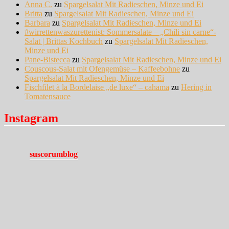
Anna C.
zu
Spargelsalat Mit Radieschen, Minze und Ei
Britta
zu
Spargelsalat Mit Radieschen, Minze und Ei
Barbara
zu
Spargelsalat Mit Radieschen, Minze und Ei
#wirrettenwaszurettenist: Sommersalate – „Chili sin carne“-
Salat | Brittas Kochbuch
zu
Spargelsalat Mit Radieschen,
Minze und Ei
Pane-Bistecca
zu
Spargelsalat Mit Radieschen, Minze und Ei
Couscous-Salat mit Ofengemüse – Kaffeebohne
zu
Spargelsalat Mit Radieschen, Minze und Ei
Fischfilet à la Bordelaise „de luxe“ – cahama
zu
Hering in
Tomatensauce
Instagram
suscorumblog