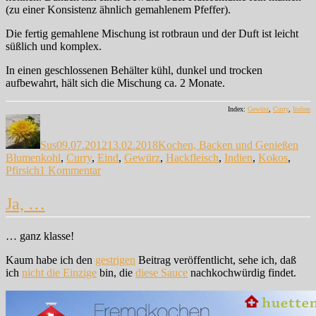
(zu einer Konsistenz ähnlich gemahlenem Pfeffer).
Die fertig gemahlene Mischung ist rotbraun und der Duft ist leicht
süßlich und komplex.
In einen geschlossenen Behälter kühl, dunkel und trocken
aufbewahrt, hält sich die Mischung ca. 2 Monate.
Index:
Gewürz
,
Curry
,
Indien
Autor
Veröffentlicht
Kategorien
Sch
am
Sus
09.07.2012
13.02.2018
Kochen, Backen und Genießen
Blumenkohl
,
Curry
,
Eind
,
Gewürz
,
Hackfleisch
,
Indien
,
Kokos
,
zu
Pfirsich
1 Kommentar
Was
Indisches…
Ja, …
… ganz klasse!
Kaum habe ich den
gestrigen
Beitrag veröffentlicht, sehe ich, daß
ich
nicht die Einzige
bin, die
diese Sauce
nachkochwürdig findet.