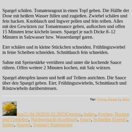
Spargel schälen. Tomatenragout in einen Topf geben. Die Hälfte der
Dose mit heißem Wasser füllen und zugießen. Zwiebel schälen und
fein hacken. Knoblauch und Ingwer pellen und fein reiben. Alles
mit den Gewürzen zur Tomatensauce geben, aufkochen und offen
15 Minuten leise köcheln lassen. Spargel je nach Dicke 8–12
Minuten in Salzwasser bzw. Wasserdampf garen.
Eier schälen und in kleine Stückchen schneiden. Frühlingszwiebel
in feine Scheiben schneiden. Schnittlauch fein schneiden.
Sahne mit Speisestärke verrühren und unter die kochende Sauce
rühren. Offen weitere 2 Minuten kochen, mit Salz würzen.
Spargel abtropfen lassen und heiß auf Tellern anrichten. Die Sauce
über den Spargel geben. Eier, Frühlingszwiebeln, Schnittlauch und
Röstzwiebeln darüberstreuen.
Tags:
Spargel
,
Tomate
,
Ei
,
Indien
Autor
Veröffentlicht
Kategorien
am
Sus
21.04.2020
16.02.2023
Gemüse
,
Indien
,
Kochen, Backen
Schl
und Genießen
,
Nachgemacht-Kochbuch
,
Sauce
,
Schnelles Essen
Ei
,
zu
Indien
,
Spargel
,
Tomate
1 Kommentar
Spargel