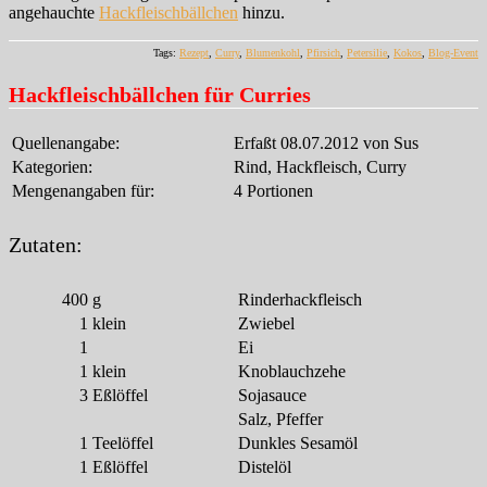
angehauchte
Hackfleischbällchen
hinzu.
Tags:
Rezept
,
Curry
,
Blumenkohl
,
Pfirsich
,
Petersilie
,
Kokos
,
Blog-Event
Hackfleischbällchen für Curries
Quellenangabe:
Erfaßt 08.07.2012 von Sus
Kategorien:
Rind, Hackfleisch, Curry
Mengenangaben für:
4 Portionen
Zutaten:
400
g
Rinderhackfleisch
1
klein
Zwiebel
1
Ei
1
klein
Knoblauchzehe
3
Eßlöffel
Sojasauce
Salz, Pfeffer
1
Teelöffel
Dunkles Sesamöl
1
Eßlöffel
Distelöl