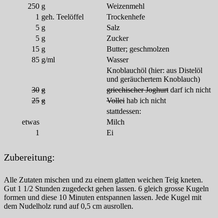
250
g
Weizenmehl
1
geh. Teelöffel
Trockenhefe
5
g
Salz
5
g
Zucker
15
g
Butter; geschmolzen
85
g/ml
Wasser
Knoblauchöl (hier: aus Distelöl
und geräuchertem Knoblauch)
30
g
griechischer Joghurt
darf ich nicht
25
g
Vollei
hab ich nicht
stattdessen:
etwas
Milch
1
Ei
Zubereitung:
Alle Zutaten mischen und zu einem glatten weichen Teig kneten.
Gut 1 1/2 Stunden zugedeckt gehen lassen. 6 gleich grosse Kugeln
formen und diese 10 Minuten entspannen lassen. Jede Kugel mit
dem Nudelholz rund auf 0,5 cm ausrollen.