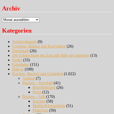
Archiv
Archiv
Kategorien
Aufgeschnappt
(9)
Cooking, Baking and Everything
(26)
Darmstadt
(26)
Die Erforschung des Ichs mit Hilfe des Internets
(13)
Getier
(33)
Grünfutter
(151)
Halt so
(100)
Kochen, Backen und Genießen
(1.022)
Auflauf
(7)
Backen – Herzhaft
(41)
Brot/Brötchen
(26)
Pizza
(12)
Backen – Süß
(170)
Kuchen
(58)
Muffin/Kleingebäck
(51)
Plätzchen
(59)