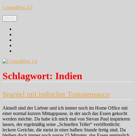
Zum
CorumBlog 2.0
Inhalt
springen
Menü
Facebook
Instagram
Pinterest
Google+
Twitter
Schlagwort:
Indien
Spargel mit indischer Tomatensauce
Aktuell sind der Liebste und ich immer noch im Home Office mit
einer normal kurzen Mittagspause, in der auch das Essen gekocht
werden möchte. Da habe ich mich mal von Stevan Paul inspirieren
lassen, der regelmäßig seine „Schnellen Teller“ veröffentlicht:
leckere Gerichte, die meist in einer halben Stunde fertig sind. Da
bleiben doch immer noch ganze 15 Minuten, das Essen genüsslich