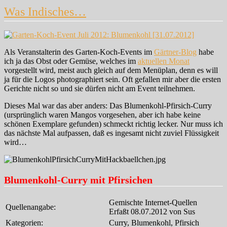
mit
Was Indisches…
indischer
Tomatensauce
Als Veranstalterin des Garten-Koch-Events im
Gärtner-Blog
habe
ich ja das Obst oder Gemüse, welches im
aktuellen Monat
vorgestellt wird, meist auch gleich auf dem Menüplan, denn es will
ja für die Logos photographiert sein. Oft gefallen mir aber die ersten
Gerichte nicht so und sie dürfen nicht am Event teilnehmen.
Dieses Mal war das aber anders: Das Blumenkohl-Pfirsich-Curry
(ursprünglich waren Mangos vorgesehen, aber ich habe keine
schönen Exemplare gefunden) schmeckt richtig lecker. Nur muss ich
das nächste Mal aufpassen, daß es ingesamt nicht zuviel Flüssigkeit
wird…
Blumenkohl-Curry mit Pfirsichen
Gemischte Internet-Quellen
Quellenangabe:
Erfaßt 08.07.2012 von Sus
Kategorien:
Curry, Blumenkohl, Pfirsich