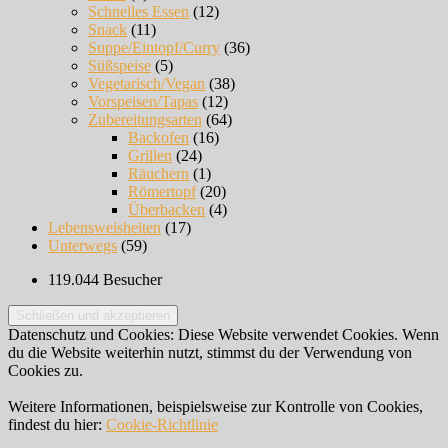
Schnelles Essen
(12)
Snack
(11)
Suppe/Eintopf/Curry
(36)
Süßspeise
(5)
Vegetarisch/Vegan
(38)
Vorspeisen/Tapas
(12)
Zubereitungsarten
(64)
Backofen
(16)
Grillen
(24)
Räuchern
(1)
Römertopf
(20)
Überbacken
(4)
Lebensweisheiten
(17)
Unterwegs
(59)
119.044 Besucher
Datenschutz und Cookies: Diese Website verwendet Cookies. Wenn
du die Website weiterhin nutzt, stimmst du der Verwendung von
Cookies zu.
Weitere Informationen, beispielsweise zur Kontrolle von Cookies,
findest du hier:
Cookie-Richtlinie