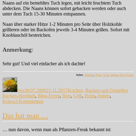
Naans auf ein bemehltes Tuch legen, mit leicht feuchtem Tuch
abdecken. Die Naans können sofort gebacken werden oder auch
unter dem Tuch 15-30 Minuten entspannen.
Naan über starker Hitze 1-2 Minuten pro Seite über Holzkohle
grillieren oder im Backofen jeweils 3-4 Minuten grillen. Sofort mit
Knoblauchöl bestreichen.
Anmerkung:
Sehr gut! Und viel einfacher als ich dachte!
Index:
Backen
,
Brot
,
Grill
,
Indien
,
Blog-Event
Autor
Veröffentlicht
Kategorien
Sch
am
Sus
30.07.2009
21.11.2017
Kochen, Backen und Genießen
Backen-Herzhaft
,
Blog-Event
,
Brot
,
Grill
,
Huhn
,
Indien
,
zu
Kokos
3 Kommentare
Ja,
…
Das hat man …
… nun davon, wenn man als Pflanzen-Freak bekannt ist: