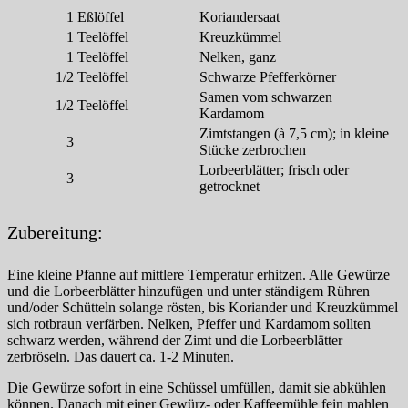
1
Eßlöffel
Koriandersaat
1
Teelöffel
Kreuzkümmel
1
Teelöffel
Nelken, ganz
1/2
Teelöffel
Schwarze Pfefferkörner
Samen vom schwarzen
1/2
Teelöffel
Kardamom
Zimtstangen (à 7,5 cm); in kleine
3
Stücke zerbrochen
Lorbeerblätter; frisch oder
3
getrocknet
Zubereitung:
Eine kleine Pfanne auf mittlere Temperatur erhitzen. Alle Gewürze
und die Lorbeerblätter hinzufügen und unter ständigem Rühren
und/oder Schütteln solange rösten, bis Koriander und Kreuzkümmel
sich rotbraun verfärben. Nelken, Pfeffer und Kardamom sollten
schwarz werden, während der Zimt und die Lorbeerblätter
zerbröseln. Das dauert ca. 1-2 Minuten.
Die Gewürze sofort in eine Schüssel umfüllen, damit sie abkühlen
können. Danach mit einer Gewürz- oder Kaffeemühle fein mahlen