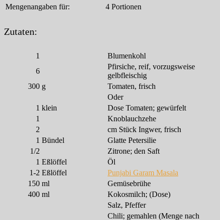
Mengenangaben für:
4 Portionen
Zutaten:
1
Blumenkohl
Pfirsiche, reif, vorzugsweise
6
gelbfleischig
300
g
Tomaten, frisch
Oder
1
klein
Dose Tomaten; gewürfelt
1
Knoblauchzehe
2
cm Stück Ingwer, frisch
1
Bündel
Glatte Petersilie
1/2
Zitrone; den Saft
1
Eßlöffel
Öl
1-2
Eßlöffel
Punjabi Garam Masala
150
ml
Gemüsebrühe
400
ml
Kokosmilch; (Dose)
Salz, Pfeffer
Chili; gemahlen (Menge nach