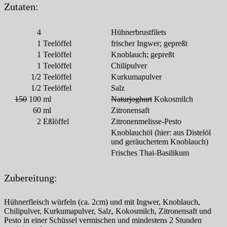
Zutaten:
4
Hühnerbrustfilets
1
Teelöffel
frischer Ingwer; gepreßt
1
Teelöffel
Knoblauch; gepreßt
1
Teelöffel
Chilipulver
1/2
Teelöffel
Kurkumapulver
1/2
Teelöffel
Salz
150
100
ml
Naturjoghurt
Kokosmilch
60
ml
Zitronensaft
2
Eßlöffel
Zitronenmelisse-Pesto
Knoblauchöl (hier: aus Distelöl
und geräuchertem Knoblauch)
Frisches Thai-Basilikum
Zubereitung:
Hühnerfleisch würfeln (ca. 2cm) und mit Ingwer, Knoblauch,
Chilipulver, Kurkumapulver, Salz, Kokosmilch, Zitronensaft und
Pesto in einer Schüssel vermischen und mindestens 2 Stunden