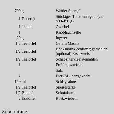
700
g
Weißer Spargel
Stückiges Tomatenragout (ca.
1
Dose(n)
400-450 g)
1
kleine
Zwiebel
1
Knoblauchzehe
20
g
Ingwer
1-2
Teelöffel
Garam Masala
Bockshornkleeblätter; gemahlen
1/2
Teelöffel
(optional) Ersatzweise
1/2
Teelöffel
Schabzigerklee; gemahlen
1
Frühlingszwiebel
Salz
2
Eier (M); hartgekocht
150
ml
Schlagsahne
1/2
Teelöffel
Speisestärke
1/2
Bündel
Schnittlauch
2
Esslöffel
Röstzwiebeln
Zubereitung: