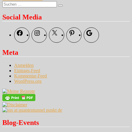
Suche
Das
Suchen
nach:
hat
man
Social Media
…
Facebook
Instagram
X
Pinterest
Google
Meta
Anmelden
Eintrags-Feed
Kommentar-Feed
WordPress.org
Blog-Events