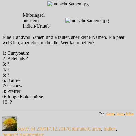
Mitbringsel
aus dem
Indien-Urlaub
Eine Handvoll Samen und Kräuter, aber keine Namen. Ein paar
weiß ich, aber eben nicht alle. Wer kann helfen?
1: Currybaum
2: Betelnuß ?
3: ?
4: ?
5: ?
6: Kaffee
7: Cashew
8: Pfeffer
9: Junge Kokosnüsse
10: ?
Tags:
Garten
,
Samen
,
Indien
Autor
Veröffentlicht
Kategorien
Schlagwörter
am
Sus
07.04.2009
17.12.2017
Grünfutter
Garten
,
Indien
,
zu
Samen
9 Kommentare