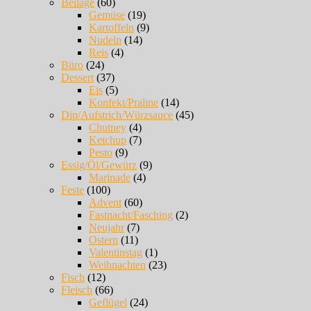
Beilage
(60)
Gemüse
(19)
Kartoffeln
(9)
Nudeln
(14)
Reis
(4)
Büro
(24)
Dessert
(37)
Eis
(5)
Konfekt/Praline
(14)
Dip/Aufstrich/Würzsauce
(45)
Chutney
(4)
Ketchup
(7)
Pesto
(9)
Essig/Öl/Gewürz
(9)
Marinade
(4)
Feste
(100)
Advent
(60)
Fastnacht/Fasching
(2)
Neujahr
(7)
Ostern
(11)
Valentinstag
(1)
Weihnachten
(23)
Fisch
(12)
Fleisch
(66)
Geflügel
(24)