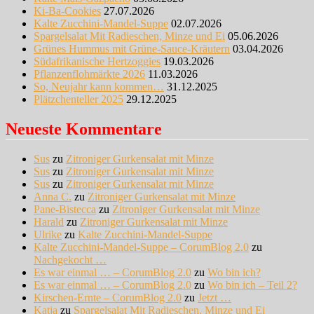
Ki-Ba-Cookies
27.07.2026
Kalte Zucchini-Mandel-Suppe
02.07.2026
Spargelsalat Mit Radieschen, Minze und Ei
05.06.2026
Grünes Hummus mit Grüne-Sauce-Kräutern
03.04.2026
Südafrikanische Hertzoggies
19.03.2026
Pflanzenflohmärkte 2026
11.03.2026
So, Neujahr kann kommen…
31.12.2025
Plätzchenteller 2025
29.12.2025
Neueste Kommentare
Sus
zu
Zitroniger Gurkensalat mit Minze
Sus
zu
Zitroniger Gurkensalat mit Minze
Sus
zu
Zitroniger Gurkensalat mit Minze
Anna C.
zu
Zitroniger Gurkensalat mit Minze
Pane-Bistecca
zu
Zitroniger Gurkensalat mit Minze
Harald
zu
Zitroniger Gurkensalat mit Minze
Ulrike
zu
Kalte Zucchini-Mandel-Suppe
Kalte Zucchini-Mandel-Suppe – CorumBlog 2.0
zu
Nachgekocht …
Es war einmal … – CorumBlog 2.0
zu
Wo bin ich?
Es war einmal … – CorumBlog 2.0
zu
Wo bin ich – Teil 2?
Kirschen-Ernte – CorumBlog 2.0
zu
Jetzt …
Katja
zu
Spargelsalat Mit Radieschen, Minze und Ei