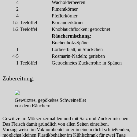
4
Wacholderbeeren
2
Pimentkörner
4
Pfefferkörner
1/2
Teelöffel
Korianderkörner
1/2
Teelöffel
Knoblauchflocken; getrocknet
Räuchermischung:
Buchenholz-Späne
1
Lorbeerblatt; in Stückchen
4-5
Rosmarin-Nadeln; gerieben
1
Teelöffel
Getrocknetes Zuckerrohr; in Spänen
Zubereitung:
Gewürztes, gepökeltes Schweinefilet
vor dem Räuchern
Gewürze im Mörser zermahlen und mit Salz und Zucker mischen.
Das Fleisch damit gründlich von allen Seiten einreiben.
Vorzugsweise im Vakuumbeutel oder in einem dicht schließenden,
möglichst kleinen Plastikbehälter im Kühlschrank für zwei Tage