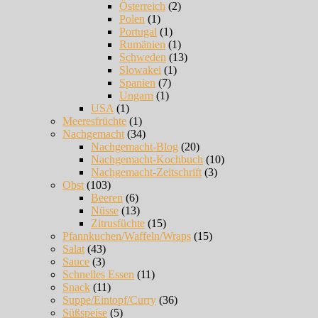
Österreich
(2)
Polen
(1)
Portugal
(1)
Rumänien
(1)
Schweden
(13)
Slowakei
(1)
Spanien
(7)
Ungarn
(1)
USA
(1)
Meeresfrüchte
(1)
Nachgemacht
(34)
Nachgemacht-Blog
(20)
Nachgemacht-Kochbuch
(10)
Nachgemacht-Zeitschrift
(3)
Obst
(103)
Beeren
(6)
Nüsse
(13)
Zitrusfüchte
(15)
Pfannkuchen/Waffeln/Wraps
(15)
Salat
(43)
Sauce
(3)
Schnelles Essen
(11)
Snack
(11)
Suppe/Eintopf/Curry
(36)
Süßspeise
(5)