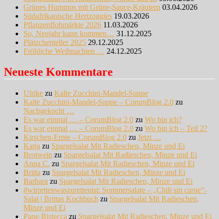
Grünes Hummus mit Grüne-Sauce-Kräutern
03.04.2026
Südafrikanische Hertzoggies
19.03.2026
Pflanzenflohmärkte 2026
11.03.2026
So, Neujahr kann kommen…
31.12.2025
Plätzchenteller 2025
29.12.2025
Fröhliche Weihnachten …
24.12.2025
Neueste Kommentare
Ulrike
zu
Kalte Zucchini-Mandel-Suppe
Kalte Zucchini-Mandel-Suppe – CorumBlog 2.0
zu
Nachgekocht …
Es war einmal … – CorumBlog 2.0
zu
Wo bin ich?
Es war einmal … – CorumBlog 2.0
zu
Wo bin ich – Teil 2?
Kirschen-Ernte – CorumBlog 2.0
zu
Jetzt …
Katja
zu
Spargelsalat Mit Radieschen, Minze und Ei
Brotwein
zu
Spargelsalat Mit Radieschen, Minze und Ei
Anna C.
zu
Spargelsalat Mit Radieschen, Minze und Ei
Britta
zu
Spargelsalat Mit Radieschen, Minze und Ei
Barbara
zu
Spargelsalat Mit Radieschen, Minze und Ei
#wirrettenwaszurettenist: Sommersalate – „Chili sin carne“-
Salat | Brittas Kochbuch
zu
Spargelsalat Mit Radieschen,
Minze und Ei
Pane-Bistecca
zu
Spargelsalat Mit Radieschen, Minze und Ei