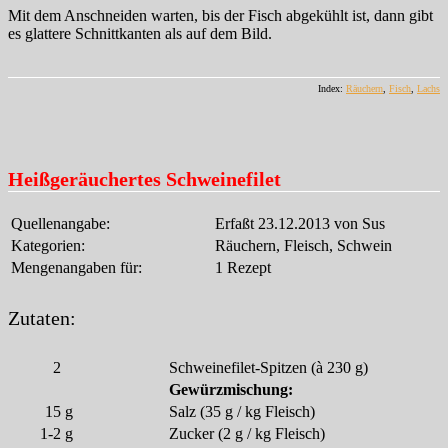
Mit dem Anschneiden warten, bis der Fisch abgekühlt ist, dann gibt
es glattere Schnittkanten als auf dem Bild.
Index:
Räuchern
,
Fisch
,
Lachs
Heißgeräuchertes Schweinefilet
Quellenangabe:
Erfaßt 23.12.2013 von Sus
Kategorien:
Räuchern, Fleisch, Schwein
Mengenangaben für:
1 Rezept
Zutaten:
2
Schweinefilet-Spitzen (à 230 g)
Gewürzmischung:
15
g
Salz (35 g / kg Fleisch)
1-2
g
Zucker (2 g / kg Fleisch)