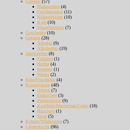
Gemüse
(57)
Blattgemüse
(4)
Fruchtgemüse
(11)
Hülsenfrüchte
(10)
Kohl
(10)
Wurzelgemüse
(7)
Geschenke
(10)
Getränk
(28)
Alkohol
(9)
Alkoholfrei
(19)
Jahreszeiten
(8)
Frühling
(1)
Herbst
(4)
Sommer
(1)
Winter
(2)
Käse/Frischkäse
(4)
Konservieren
(48)
Dörren
(7)
Einkochen
(3)
Fermentieren
(9)
Konfitüre/Marmelade/Gelee
(18)
Räuchern
(1)
Sirup
(5)
Kräuter/Wildkräuter
(7)
Länderküche
(96)