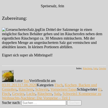
Speisesalz, fein
Zubereitung:
Ein Drittel der Salzmenge in einen
möglichst flachen Behälter geben und im Räucherofen neben dem
eigentlichen Räuchergut ca. 30 Minuten miträuchern. Mit der
doppelten Menge an ungeräuchertem Salz gut vermischen und
abkühlen lassen. In kleinen Portionen abfüllen.
Eignet sich super als Mitbringsel!
Index:
Räuchern
,
Salz
,
Gewürz
Autor
Sus
Veröffentlicht am
03.01.2013
17.06.2020
Kategorien
Fisch
,
Kochen, Backen und
Genießen
,
Räuchern
,
Schwein
,
Vorspeisen/Tapas
Schlagwörter
Ei
,
Fisch
,
Gewürz
,
Lachs
,
Räuchern
,
Salz
,
Schwein
1 Kommentar
zu
Weihnachts-Nachlese: Die Vorspeise – Teil 1
Suche nach:
Suchen