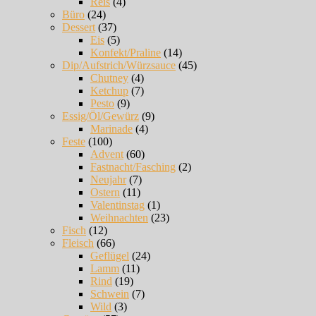
Reis
(4)
Büro
(24)
Dessert
(37)
Eis
(5)
Konfekt/Praline
(14)
Dip/Aufstrich/Würzsauce
(45)
Chutney
(4)
Ketchup
(7)
Pesto
(9)
Essig/Öl/Gewürz
(9)
Marinade
(4)
Feste
(100)
Advent
(60)
Fastnacht/Fasching
(2)
Neujahr
(7)
Ostern
(11)
Valentinstag
(1)
Weihnachten
(23)
Fisch
(12)
Fleisch
(66)
Geflügel
(24)
Lamm
(11)
Rind
(19)
Schwein
(7)
Wild
(3)