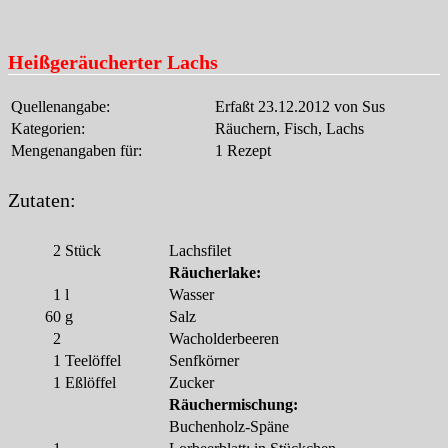
Heißgeräucherter Lachs
Quellenangabe:
Erfaßt 23.12.2012 von Sus
Kategorien:
Räuchern, Fisch, Lachs
Mengenangaben für:
1 Rezept
Zutaten:
2
Stück
Lachsfilet
Räucherlake:
1
l
Wasser
60
g
Salz
2
Wacholderbeeren
1
Teelöffel
Senfkörner
1
Eßlöffel
Zucker
Räuchermischung:
Buchenholz-Späne