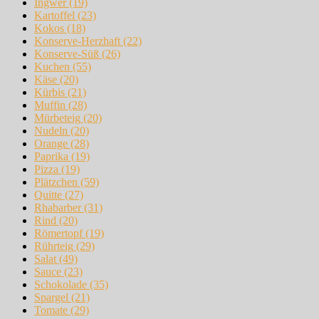
Ingwer
(19)
Kartoffel
(23)
Kokos
(18)
Konserve-Herzhaft
(22)
Konserve-Süß
(26)
Kuchen
(55)
Käse
(20)
Kürbis
(21)
Muffin
(28)
Mürbeteig
(20)
Nudeln
(20)
Orange
(28)
Paprika
(19)
Pizza
(19)
Plätzchen
(59)
Quitte
(27)
Rhabarber
(31)
Rind
(20)
Römertopf
(19)
Rührteig
(29)
Salat
(49)
Sauce
(23)
Schokolade
(35)
Spargel
(21)
Tomate
(29)