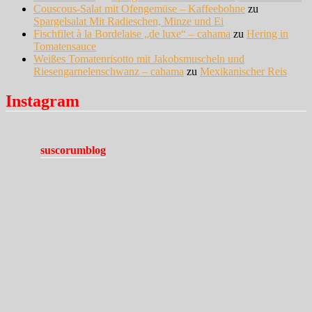
Couscous-Salat mit Ofengemüse – Kaffeebohne
zu
Spargelsalat Mit Radieschen, Minze und Ei
Fischfilet à la Bordelaise „de luxe“ – cahama
zu
Hering in
Tomatensauce
Weißes Tomatenrisotto mit Jakobsmuscheln und
Riesengarnelenschwanz – cahama
zu
Mexikanischer Reis
Instagram
suscorumblog