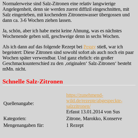
Normalerweise sind Salz-Zitronen eine relativ langwierige
Angelegenheit, denn sie werden zuerst diffizil eingeschnitten, mit
Salz eingerieben, mit kochendem Zitronenwasser übergossen und
dann ca. 3-6 Wochen ziehen lassen.
Ja, schön, aber ich habe meist keine Ahnung, was es nächstes
Wochenende geben soll, geschweige denn in sechs Wochen.
Als ich dann auf das folgende Rezept bei
Peggy
stieß, war ich
begeistert: Diese Zitronen sind sowohl sofort als auch noch ein paar
Wochen später verwendbar. Und ganz ehrlich: ein großer
Geschmacksunterschied zu den ‚originalen‘ Salz-Zitronen‘ besteht
mMn. nicht.
Schnelle Salz-Zitronen
https://zunehmend-
wild.de/rezepte/abgespeckte-
Quellenangabe:
salzzitronen/
Erfasst 13.01.2014 von Sus
Kategorien:
Zitrone, Marokko, Konserve
Mengenangaben für:
1 Rezept