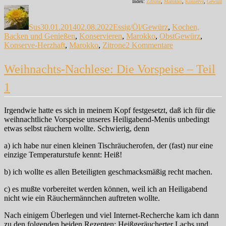
Index:
Zitrone
,
Marokko
,
Konserve
,
Gewürz
Autor
Veröffentlicht
Kategorien
am
Sus
30.01.2014
02.08.2022
Essig/Öl/Gewürz
,
Kochen,
Schlagwörter
Backen und Genießen
,
Konservieren
,
Marokko
,
Obst
Gewürz
,
zu
Konserve-Herzhaft
,
Marokko
,
Zitrone
2 Kommentare
Abkürzung…
Weihnachts-Nachlese: Die Vorspeise – Teil
1
Irgendwie hatte es sich in meinem Kopf festgesetzt, daß ich für die
weihnachtliche Vorspeise unseres Heiligabend-Menüs unbedingt
etwas selbst räuchern wollte. Schwierig, denn
a) ich habe nur einen kleinen Tischräucherofen, der (fast) nur eine
einzige Temperaturstufe kennt: Heiß!
b) ich wollte es allen Beteiligten geschmacksmäßig recht machen.
c) es mußte vorbereitet werden können, weil ich an Heiligabend
nicht wie ein Räuchermännchen auftreten wollte.
Nach einigem Überlegen und viel Internet-Recherche kam ich dann
zu den folgenden beiden Rezepten: Heißgeräucherter Lachs und