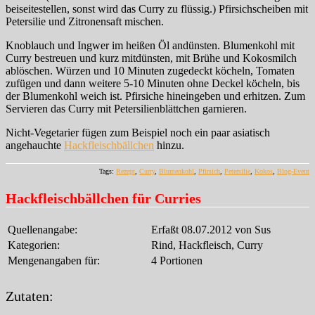
beiseitestellen, sonst wird das Curry zu flüssig.) Pfirsichscheiben mit
Petersilie und Zitronensaft mischen.
Knoblauch und Ingwer im heißen Öl andünsten. Blumenkohl mit
Curry bestreuen und kurz mitdünsten, mit Brühe und Kokosmilch
ablöschen. Würzen und 10 Minuten zugedeckt köcheln, Tomaten
zufügen und dann weitere 5-10 Minuten ohne Deckel köcheln, bis
der Blumenkohl weich ist. Pfirsiche hineingeben und erhitzen. Zum
Servieren das Curry mit Petersilienblättchen garnieren.
Nicht-Vegetarier fügen zum Beispiel noch ein paar asiatisch
angehauchte
Hackfleischbällchen
hinzu.
Tags:
Rezept
,
Curry
,
Blumenkohl
,
Pfirsich
,
Petersilie
,
Kokos
,
Blog-Event
Hackfleischbällchen für Curries
Quellenangabe:
Erfaßt 08.07.2012 von Sus
Kategorien:
Rind, Hackfleisch, Curry
Mengenangaben für:
4 Portionen
Zutaten: