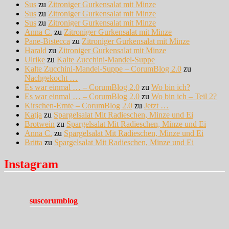
Sus
zu
Zitroniger Gurkensalat mit Minze
Sus
zu
Zitroniger Gurkensalat mit Minze
Sus
zu
Zitroniger Gurkensalat mit Minze
Anna C.
zu
Zitroniger Gurkensalat mit Minze
Pane-Bistecca
zu
Zitroniger Gurkensalat mit Minze
Harald
zu
Zitroniger Gurkensalat mit Minze
Ulrike
zu
Kalte Zucchini-Mandel-Suppe
Kalte Zucchini-Mandel-Suppe – CorumBlog 2.0
zu
Nachgekocht …
Es war einmal … – CorumBlog 2.0
zu
Wo bin ich?
Es war einmal … – CorumBlog 2.0
zu
Wo bin ich – Teil 2?
Kirschen-Ernte – CorumBlog 2.0
zu
Jetzt …
Katja
zu
Spargelsalat Mit Radieschen, Minze und Ei
Brotwein
zu
Spargelsalat Mit Radieschen, Minze und Ei
Anna C.
zu
Spargelsalat Mit Radieschen, Minze und Ei
Britta
zu
Spargelsalat Mit Radieschen, Minze und Ei
Instagram
suscorumblog