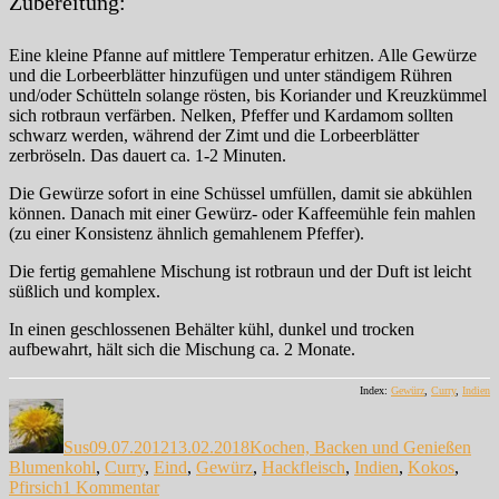
Zubereitung:
Eine kleine Pfanne auf mittlere Temperatur erhitzen. Alle Gewürze
und die Lorbeerblätter hinzufügen und unter ständigem Rühren
und/oder Schütteln solange rösten, bis Koriander und Kreuzkümmel
sich rotbraun verfärben. Nelken, Pfeffer und Kardamom sollten
schwarz werden, während der Zimt und die Lorbeerblätter
zerbröseln. Das dauert ca. 1-2 Minuten.
Die Gewürze sofort in eine Schüssel umfüllen, damit sie abkühlen
können. Danach mit einer Gewürz- oder Kaffeemühle fein mahlen
(zu einer Konsistenz ähnlich gemahlenem Pfeffer).
Die fertig gemahlene Mischung ist rotbraun und der Duft ist leicht
süßlich und komplex.
In einen geschlossenen Behälter kühl, dunkel und trocken
aufbewahrt, hält sich die Mischung ca. 2 Monate.
Index:
Gewürz
,
Curry
,
Indien
Autor
Veröffentlicht
Kategorien
Sch
am
Sus
09.07.2012
13.02.2018
Kochen, Backen und Genießen
Blumenkohl
,
Curry
,
Eind
,
Gewürz
,
Hackfleisch
,
Indien
,
Kokos
,
zu
Pfirsich
1 Kommentar