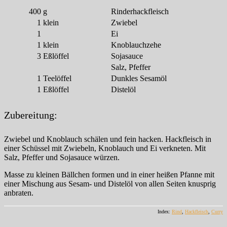
400
g
Rinderhackfleisch
1
klein
Zwiebel
1
Ei
1
klein
Knoblauchzehe
3
Eßlöffel
Sojasauce
Salz, Pfeffer
1
Teelöffel
Dunkles Sesamöl
1
Eßlöffel
Distelöl
Zubereitung:
Zwiebel und Knoblauch schälen und fein hacken. Hackfleisch in
einer Schüssel mit Zwiebeln, Knoblauch und Ei verkneten. Mit
Salz, Pfeffer und Sojasauce würzen.
Masse zu kleinen Bällchen formen und in einer heißen Pfanne mit
einer Mischung aus Sesam- und Distelöl von allen Seiten knusprig
anbraten.
Index:
Rind
,
Hackfleisch
,
Curry