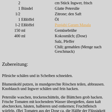
2
cm Stück Ingwer, frisch
1
Bündel
Glatte Petersilie
1/2
Zitrone; den Saft
1
Eßlöffel
Öl
1-2
Eßlöffel
Punjabi Garam Masala
150
ml
Gemüsebrühe
400
ml
Kokosmilch; (Dose)
Salz, Pfeffer
Chili; gemahlen (Menge nach
Geschmack)
Zubereitung:
Pfirsiche schälen und in Scheiben schneiden.
Blumenkohl putzen, in mundgerechte Röschen teilen, abbrausen.
Knoblauch und Ingwer schälen und fein hacken.
Petersilie waschen, trockenschütteln, die Blättchen grob hacken.
Frische Tomaten mit kochendem Wasser übergießen, dann kalt
abschrecken, häuten, halbieren und entkernen; Fruchtfleisch
würfeln. (Bei Tomaten aus der Dose ca. die Hälfte der Flüssigkeit