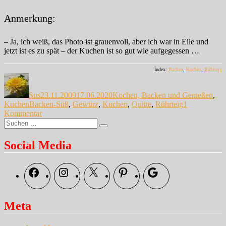
Anmerkung:
– Ja, ich weiß, das Photo ist grauenvoll, aber ich war in Eile und
jetzt ist es zu spät – der Kuchen ist so gut wie aufgegessen …
Index:
Backen
,
Kuchen
,
Rührteig
Autor
Veröffentlicht
Kategorien
am
Sus
23.11.2009
17.06.2020
Kochen, Backen und Genießen
,
Schlagwörter
Kuchen
Backen-Süß
,
Gewürz
,
Kuchen
,
Quitte
,
Rührteig
1
zu
Kommentar
Suche
Spontan
Suchen
nach:
…
Social Media
Facebook
Instagram
X
Pinterest
Google
Meta