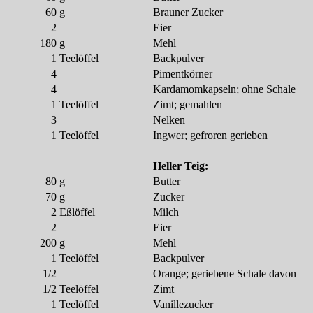
60
g
Brauner Zucker
2
Eier
180
g
Mehl
1
Teelöffel
Backpulver
4
Pimentkörner
4
Kardamomkapseln; ohne Schale
1
Teelöffel
Zimt; gemahlen
3
Nelken
1
Teelöffel
Ingwer; gefroren gerieben
Heller Teig:
80
g
Butter
70
g
Zucker
2
Eßlöffel
Milch
2
Eier
200
g
Mehl
1
Teelöffel
Backpulver
1/2
Orange; geriebene Schale davon
1/2
Teelöffel
Zimt
1
Teelöffel
Vanillezucker