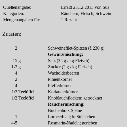
Quellenangabe:
Erfaßt 23.12.2013 von Sus
Kategorien:
Räuchern, Fleisch, Schwein
Mengenangaben für:
1 Rezept
Zutaten:
2
Schweinefilet-Spitzen (à 230 g)
Gewürzmischung:
15
g
Salz (35 g / kg Fleisch)
1-2
g
Zucker (2 g / kg Fleisch)
4
Wacholderbeeren
2
Pimentkörner
4
Pfefferkörner
1/2
Teelöffel
Korianderkörner
1/2
Teelöffel
Knoblauchflocken; getrocknet
Räuchermischung:
Buchenholz-Späne
1
Lorbeerblatt; in Stückchen
4-5
Rosmarin-Nadeln; gerieben