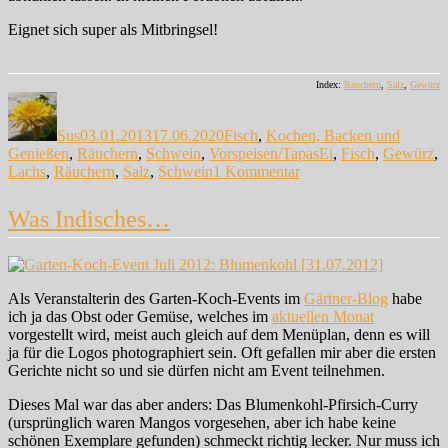
Eignet sich super als Mitbringsel!
Index:
Räuchern
,
Salz
,
Gewürz
Autor
Veröffentlicht
Kategorien
am
Sus
03.01.2013
17.06.2020
Fisch
,
Kochen, Backen und
Schlagwörter
Genießen
,
Räuchern
,
Schwein
,
Vorspeisen/Tapas
Ei
,
Fisch
,
Gewürz
,
zu
Lachs
,
Räuchern
,
Salz
,
Schwein
1 Kommentar
Weihnachts-
Nachlese:
Was Indisches…
Die
Vorspeise
–
Teil
1
Als Veranstalterin des Garten-Koch-Events im
Gärtner-Blog
habe
ich ja das Obst oder Gemüse, welches im
aktuellen Monat
vorgestellt wird, meist auch gleich auf dem Menüplan, denn es will
ja für die Logos photographiert sein. Oft gefallen mir aber die ersten
Gerichte nicht so und sie dürfen nicht am Event teilnehmen.
Dieses Mal war das aber anders: Das Blumenkohl-Pfirsich-Curry
(ursprünglich waren Mangos vorgesehen, aber ich habe keine
schönen Exemplare gefunden) schmeckt richtig lecker. Nur muss ich