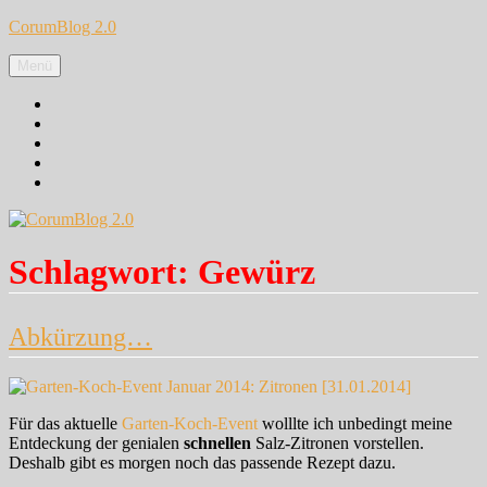
Zum
CorumBlog 2.0
Inhalt
springen
Menü
Facebook
Instagram
Pinterest
Google+
Twitter
Schlagwort:
Gewürz
Abkürzung…
Für das aktuelle
Garten-Koch-Event
wolllte ich unbedingt meine
Entdeckung der genialen
schnellen
Salz-Zitronen vorstellen.
Deshalb gibt es morgen noch das passende Rezept dazu.