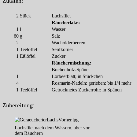
Zutaten:
2
Stück
Lachsfilet
Räucherlake:
1
l
Wasser
60
g
Salz
2
Wacholderbeeren
1
Teelöffel
Senfkörner
1
Eßlöffel
Zucker
Räuchermischung:
Buchenholz-Späne
1
Lorbeerblatt; in Stückchen
4
Rosmarin-Nadeln; gerieben; bis 1/4 mehr
1
Teelöffel
Getrocknetes Zuckerrohr; in Spänen
Zubereitung:
Lachsfilet nach dem Wässern, aber vor
dem Räuchern