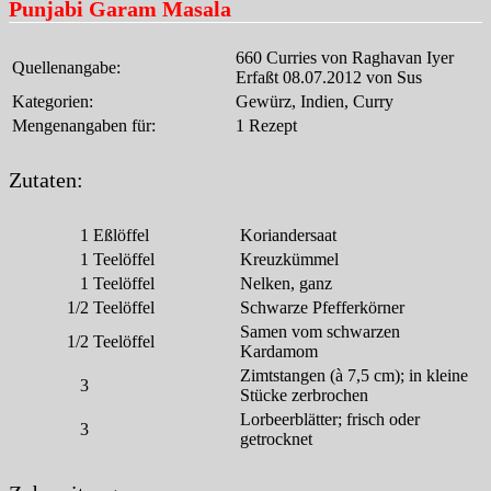
Punjabi Garam Masala
660 Curries von Raghavan Iyer
Quellenangabe:
Erfaßt 08.07.2012 von Sus
Kategorien:
Gewürz, Indien, Curry
Mengenangaben für:
1 Rezept
Zutaten:
1
Eßlöffel
Koriandersaat
1
Teelöffel
Kreuzkümmel
1
Teelöffel
Nelken, ganz
1/2
Teelöffel
Schwarze Pfefferkörner
Samen vom schwarzen
1/2
Teelöffel
Kardamom
Zimtstangen (à 7,5 cm); in kleine
3
Stücke zerbrochen
Lorbeerblätter; frisch oder
3
getrocknet