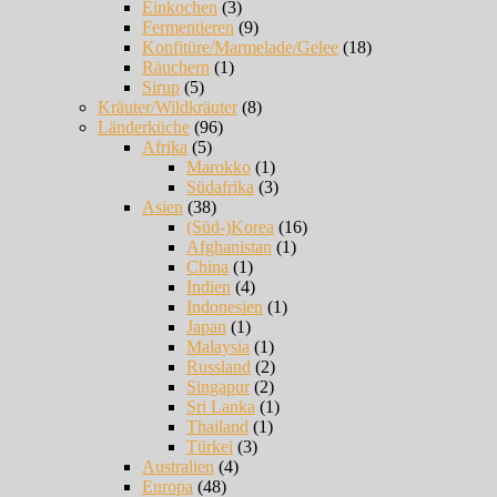
Einkochen
(3)
Fermentieren
(9)
Konfitüre/Marmelade/Gelee
(18)
Räuchern
(1)
Sirup
(5)
Kräuter/Wildkräuter
(8)
Länderküche
(96)
Afrika
(5)
Marokko
(1)
Südafrika
(3)
Asien
(38)
(Süd-)Korea
(16)
Afghanistan
(1)
China
(1)
Indien
(4)
Indonesien
(1)
Japan
(1)
Malaysia
(1)
Russland
(2)
Singapur
(2)
Sri Lanka
(1)
Thailand
(1)
Türkei
(3)
Australien
(4)
Europa
(48)