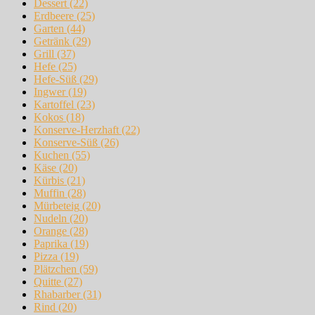
Dessert
(22)
Erdbeere
(25)
Garten
(44)
Getränk
(29)
Grill
(37)
Hefe
(25)
Hefe-Süß
(29)
Ingwer
(19)
Kartoffel
(23)
Kokos
(18)
Konserve-Herzhaft
(22)
Konserve-Süß
(26)
Kuchen
(55)
Käse
(20)
Kürbis
(21)
Muffin
(28)
Mürbeteig
(20)
Nudeln
(20)
Orange
(28)
Paprika
(19)
Pizza
(19)
Plätzchen
(59)
Quitte
(27)
Rhabarber
(31)
Rind
(20)