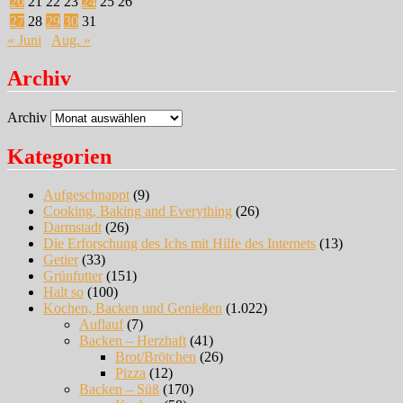
20
21
22
23
24
25
26
27
28
29
30
31
« Juni
Aug. »
Archiv
Archiv
Kategorien
Aufgeschnappt
(9)
Cooking, Baking and Everything
(26)
Darmstadt
(26)
Die Erforschung des Ichs mit Hilfe des Internets
(13)
Getier
(33)
Grünfutter
(151)
Halt so
(100)
Kochen, Backen und Genießen
(1.022)
Auflauf
(7)
Backen – Herzhaft
(41)
Brot/Brötchen
(26)
Pizza
(12)
Backen – Süß
(170)