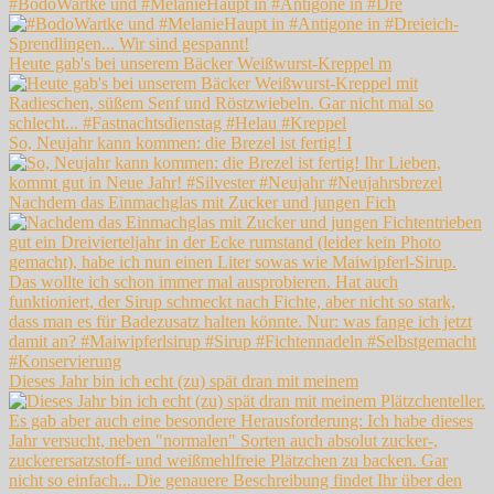
#BodoWartke und #MelanieHaupt in #Antigone in #Dre
Heute gab's bei unserem Bäcker Weißwurst-Kreppel m
So, Neujahr kann kommen: die Brezel ist fertig! I
Nachdem das Einmachglas mit Zucker und jungen Fich
Dieses Jahr bin ich echt (zu) spät dran mit meinem