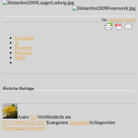
Tags:
Darmstadt
,
Heinerfest
Facebook
X
Pinterest
Drucken
Mehr
Ähnliche Beiträge
Autor
Sus
Veröffentlicht am
07.07.2009
21.11.2017
Kategorien
Darmstadt
Schlagwörter
Darmstadt
,
Heinerfest