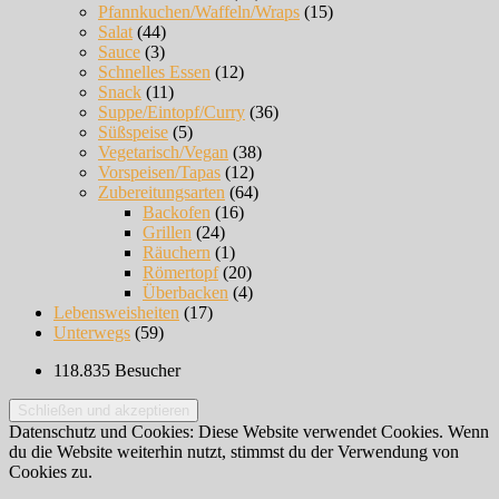
Pfannkuchen/Waffeln/Wraps
(15)
Salat
(44)
Sauce
(3)
Schnelles Essen
(12)
Snack
(11)
Suppe/Eintopf/Curry
(36)
Süßspeise
(5)
Vegetarisch/Vegan
(38)
Vorspeisen/Tapas
(12)
Zubereitungsarten
(64)
Backofen
(16)
Grillen
(24)
Räuchern
(1)
Römertopf
(20)
Überbacken
(4)
Lebensweisheiten
(17)
Unterwegs
(59)
118.835 Besucher
Datenschutz und Cookies: Diese Website verwendet Cookies. Wenn
du die Website weiterhin nutzt, stimmst du der Verwendung von
Cookies zu.