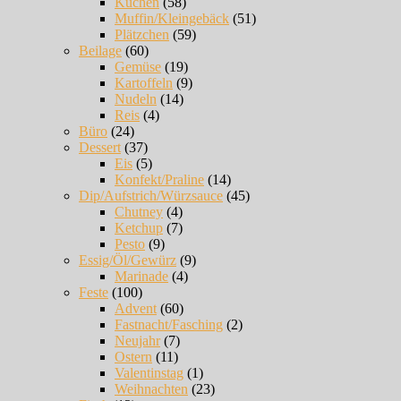
Kuchen
(58)
Muffin/Kleingebäck
(51)
Plätzchen
(59)
Beilage
(60)
Gemüse
(19)
Kartoffeln
(9)
Nudeln
(14)
Reis
(4)
Büro
(24)
Dessert
(37)
Eis
(5)
Konfekt/Praline
(14)
Dip/Aufstrich/Würzsauce
(45)
Chutney
(4)
Ketchup
(7)
Pesto
(9)
Essig/Öl/Gewürz
(9)
Marinade
(4)
Feste
(100)
Advent
(60)
Fastnacht/Fasching
(2)
Neujahr
(7)
Ostern
(11)
Valentinstag
(1)
Weihnachten
(23)