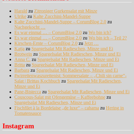
Harald
zu
Zitroniger Gurkensalat mit Minze
Ulrike
zu
Kalte Zucchini-Mandel-Suppe
Kalte Zucchini-Mandel-Suppe – CorumBlog 2.0
zu
Nachgekocht …
Es war einmal … – CorumBlog 2.0
zu
Wo bin ich?
Es war einmal … – CorumBlog 2.0
zu
Wo bin ich – Teil 2?
Kirschen-Ernte – CorumBlog 2.0
zu
Jetzt …
Katja
zu
Spargelsalat Mit Radieschen, Minze und Ei
Brotwein
zu
Spargelsalat Mit Radieschen, Minze und Ei
Anna C.
zu
Spargelsalat Mit Radieschen, Minze und Ei
Britta
zu
Spargelsalat Mit Radieschen, Minze und Ei
Barbara
zu
Spargelsalat Mit Radieschen, Minze und Ei
#wirrettenwaszurettenist: Sommersalate – „Chili sin carne“-
Salat | Brittas Kochbuch
zu
Spargelsalat Mit Radieschen,
Minze und Ei
Pane-Bistecca
zu
Spargelsalat Mit Radieschen, Minze und Ei
Couscous-Salat mit Ofengemüse – Kaffeebohne
zu
Spargelsalat Mit Radieschen, Minze und Ei
Fischfilet à la Bordelaise „de luxe“ – cahama
zu
Hering in
Tomatensauce
Instagram