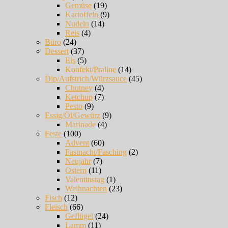
Gemüse
(19)
Kartoffeln
(9)
Nudeln
(14)
Reis
(4)
Büro
(24)
Dessert
(37)
Eis
(5)
Konfekt/Praline
(14)
Dip/Aufstrich/Würzsauce
(45)
Chutney
(4)
Ketchup
(7)
Pesto
(9)
Essig/Öl/Gewürz
(9)
Marinade
(4)
Feste
(100)
Advent
(60)
Fastnacht/Fasching
(2)
Neujahr
(7)
Ostern
(11)
Valentinstag
(1)
Weihnachten
(23)
Fisch
(12)
Fleisch
(66)
Geflügel
(24)
Lamm
(11)