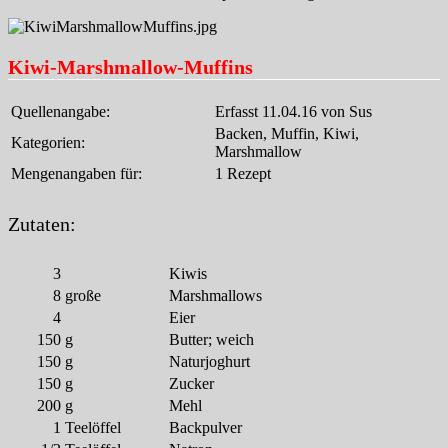
Kiwi-Marshmallow-Muffins
Quellenangabe:
Erfasst 11.04.16 von Sus
Backen, Muffin, Kiwi,
Kategorien:
Marshmallow
Mengenangaben für:
1 Rezept
Zutaten:
3
Kiwis
8
große
Marshmallows
4
Eier
150
g
Butter; weich
150
g
Naturjoghurt
150
g
Zucker
200
g
Mehl
1
Teelöffel
Backpulver