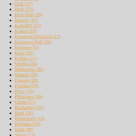
Grill
(37)
Hefe
(25)
Hefe-Süß
(29)
Ingwer
(19)
Kartoffel
(23)
Kokos
(18)
Konserve-Herzhaft
(22)
Konserve-Süß
(26)
Kuchen
(55)
Käse
(20)
Kürbis
(21)
Muffin
(28)
Mürbeteig
(20)
Nudeln
(20)
Orange
(28)
Paprika
(19)
Pizza
(19)
Plätzchen
(59)
Quitte
(27)
Rhabarber
(31)
Rind
(20)
Römertopf
(19)
Rührteig
(29)
Salat
(49)
Sauce
(23)