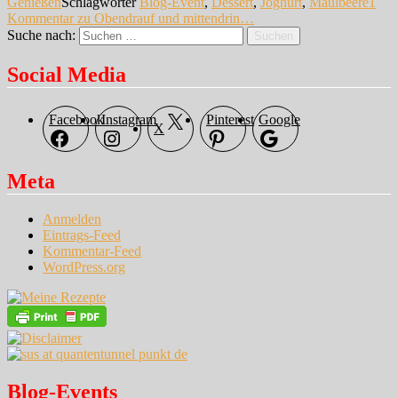
Genießen
Schlagwörter
Blog-Event
,
Dessert
,
Joghurt
,
Maulbeere
1
Kommentar
zu Obendrauf und mittendrin…
Suche nach:
Suchen
Social Media
Facebook
Instagram
Pinterest
Google
X
Meta
Anmelden
Eintrags-Feed
Kommentar-Feed
WordPress.org
Blog-Events