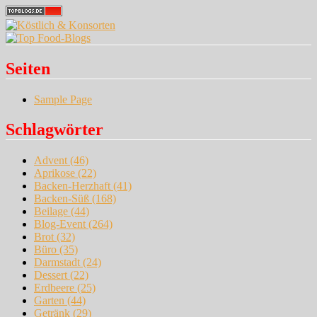
Seiten
Sample Page
Schlagwörter
Advent
(46)
Aprikose
(22)
Backen-Herzhaft
(41)
Backen-Süß
(168)
Beilage
(44)
Blog-Event
(264)
Brot
(32)
Büro
(35)
Darmstadt
(24)
Dessert
(22)
Erdbeere
(25)
Garten
(44)
Getränk
(29)