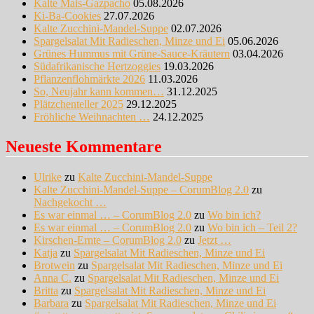
Kalte Mais-Gazpacho
05.08.2026
Ki-Ba-Cookies
27.07.2026
Kalte Zucchini-Mandel-Suppe
02.07.2026
Spargelsalat Mit Radieschen, Minze und Ei
05.06.2026
Grünes Hummus mit Grüne-Sauce-Kräutern
03.04.2026
Südafrikanische Hertzoggies
19.03.2026
Pflanzenflohmärkte 2026
11.03.2026
So, Neujahr kann kommen…
31.12.2025
Plätzchenteller 2025
29.12.2025
Fröhliche Weihnachten …
24.12.2025
Neueste Kommentare
Ulrike
zu
Kalte Zucchini-Mandel-Suppe
Kalte Zucchini-Mandel-Suppe – CorumBlog 2.0
zu
Nachgekocht …
Es war einmal … – CorumBlog 2.0
zu
Wo bin ich?
Es war einmal … – CorumBlog 2.0
zu
Wo bin ich – Teil 2?
Kirschen-Ernte – CorumBlog 2.0
zu
Jetzt …
Katja
zu
Spargelsalat Mit Radieschen, Minze und Ei
Brotwein
zu
Spargelsalat Mit Radieschen, Minze und Ei
Anna C.
zu
Spargelsalat Mit Radieschen, Minze und Ei
Britta
zu
Spargelsalat Mit Radieschen, Minze und Ei
Barbara
zu
Spargelsalat Mit Radieschen, Minze und Ei