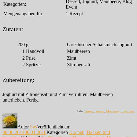
Dessert, Joghurt, Maulbeere, Blog-
Kategorien:
Event
Mengenangaben für:
1 Rezept
Zutaten:
200
g
Griechischer Schafsmilch-Joghurt
1
Handvoll
Maulbeeren
2
Prise
Zimt
2
Spritzer
Zitronensaft
Zubereitung:
Joghurt mit Zitronensaft und Zimt verrühren. Maulbeeren
unterheben. Fertig.
Index:
Dessert
,
Joghurt
,
Maulbeere
,
Blog-Event
Autor
Sus
Veröffentlicht am
08.06.2014
08.01.2018
Kategorien
Kochen, Backen und