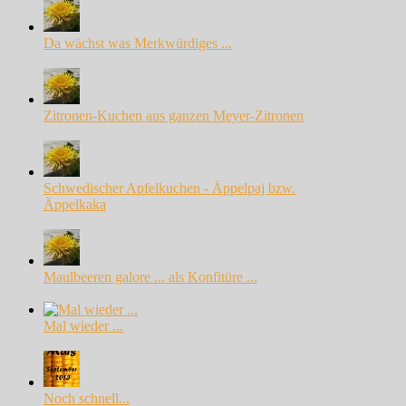
Da wächst was Merkwürdiges ...
Zitronen-Kuchen aus ganzen Meyer-Zitronen
Schwedischer Apfelkuchen - Äppelpaj bzw.
Äppelkaka
Maulbeeren galore ... als Konfitüre ...
Mal wieder ...
Noch schnell...