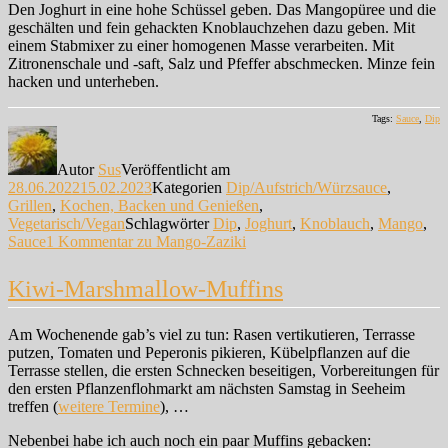
Den Joghurt in eine hohe Schüssel geben. Das Mangopüree und die
geschälten und fein gehackten Knoblauchzehen dazu geben. Mit
einem Stabmixer zu einer homogenen Masse verarbeiten. Mit
Zitronenschale und -saft, Salz und Pfeffer abschmecken. Minze fein
hacken und unterheben.
Tags:
Sauce
,
Dip
Autor
Sus
Veröffentlicht am
28.06.2022
15.02.2023
Kategorien
Dip/Aufstrich/Würzsauce
,
Grillen
,
Kochen, Backen und Genießen
,
Vegetarisch/Vegan
Schlagwörter
Dip
,
Joghurt
,
Knoblauch
,
Mango
,
Sauce
1 Kommentar
zu Mango-Zaziki
Kiwi-Marshmallow-Muffins
Am Wochenende gab’s viel zu tun: Rasen vertikutieren, Terrasse
putzen, Tomaten und Peperonis pikieren, Kübelpflanzen auf die
Terrasse stellen, die ersten Schnecken beseitigen, Vorbereitungen für
den ersten Pflanzenflohmarkt am nächsten Samstag in Seeheim
treffen (
weitere Termine
), …
Nebenbei habe ich auch noch ein paar Muffins gebacken: