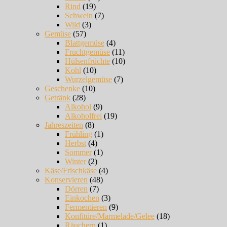
Rind
(19)
Schwein
(7)
Wild
(3)
Gemüse
(57)
Blattgemüse
(4)
Fruchtgemüse
(11)
Hülsenfrüchte
(10)
Kohl
(10)
Wurzelgemüse
(7)
Geschenke
(10)
Getränk
(28)
Alkohol
(9)
Alkoholfrei
(19)
Jahreszeiten
(8)
Frühling
(1)
Herbst
(4)
Sommer
(1)
Winter
(2)
Käse/Frischkäse
(4)
Konservieren
(48)
Dörren
(7)
Einkochen
(3)
Fermentieren
(9)
Konfitüre/Marmelade/Gelee
(18)
Räuchern
(1)