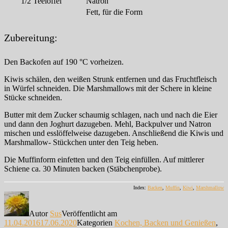
1/2
Teelöffel
Natron
Fett, für die Form
Zubereitung:
Den Backofen auf 190 °C vorheizen.
Kiwis schälen, den weißen Strunk entfernen und das Fruchtfleisch
in Würfel schneiden. Die Marshmallows mit der Schere in kleine
Stücke schneiden.
Butter mit dem Zucker schaumig schlagen, nach und nach die Eier
und dann den Joghurt dazugeben. Mehl, Backpulver und Natron
mischen und esslöffelweise dazugeben. Anschließend die Kiwis und
Marshmallow- Stückchen unter den Teig heben.
Die Muffinform einfetten und den Teig einfüllen. Auf mittlerer
Schiene ca. 30 Minuten backen (Stäbchenprobe).
Index:
Backen
,
Muffin
,
Kiwi
,
Marshmallow
Autor
Sus
Veröffentlicht am
11.04.2016
17.06.2020
Kategorien
Kochen, Backen und Genießen
,