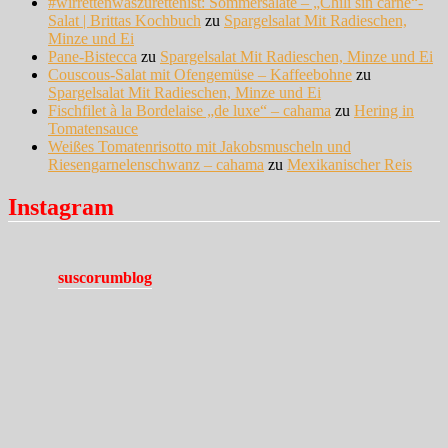
#wirrettenwaszurettenist: Sommersalate – „Chili sin carne“-
Salat | Brittas Kochbuch
zu
Spargelsalat Mit Radieschen,
Minze und Ei
Pane-Bistecca
zu
Spargelsalat Mit Radieschen, Minze und Ei
Couscous-Salat mit Ofengemüse – Kaffeebohne
zu
Spargelsalat Mit Radieschen, Minze und Ei
Fischfilet à la Bordelaise „de luxe“ – cahama
zu
Hering in
Tomatensauce
Weißes Tomatenrisotto mit Jakobsmuscheln und
Riesengarnelenschwanz – cahama
zu
Mexikanischer Reis
Instagram
suscorumblog