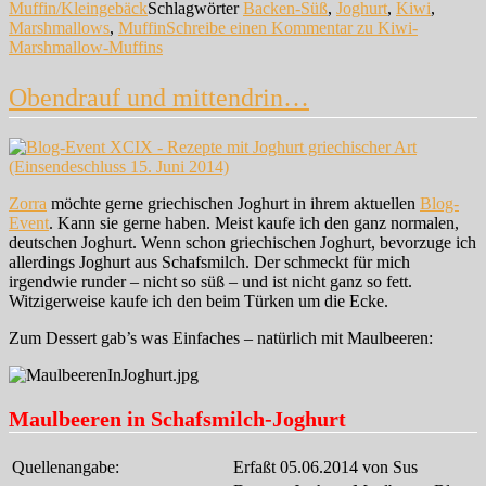
Muffin/Kleingebäck
Schlagwörter
Backen-Süß
,
Joghurt
,
Kiwi
,
Marshmallows
,
Muffin
Schreibe einen Kommentar
zu Kiwi-
Marshmallow-Muffins
Obendrauf und mittendrin…
Zorra
möchte gerne griechischen Joghurt in ihrem aktuellen
Blog-
Event
. Kann sie gerne haben. Meist kaufe ich den ganz normalen,
deutschen Joghurt. Wenn schon griechischen Joghurt, bevorzuge ich
allerdings Joghurt aus Schafsmilch. Der schmeckt für mich
irgendwie runder – nicht so süß – und ist nicht ganz so fett.
Witzigerweise kaufe ich den beim Türken um die Ecke.
Zum Dessert gab’s was Einfaches – natürlich mit Maulbeeren:
Maulbeeren in Schafsmilch-Joghurt
Quellenangabe:
Erfaßt 05.06.2014 von Sus