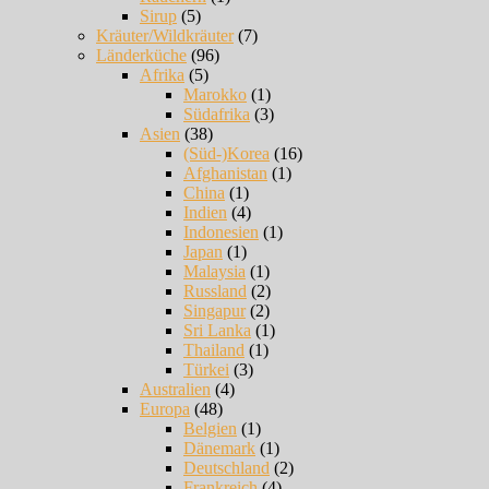
Sirup
(5)
Kräuter/Wildkräuter
(7)
Länderküche
(96)
Afrika
(5)
Marokko
(1)
Südafrika
(3)
Asien
(38)
(Süd-)Korea
(16)
Afghanistan
(1)
China
(1)
Indien
(4)
Indonesien
(1)
Japan
(1)
Malaysia
(1)
Russland
(2)
Singapur
(2)
Sri Lanka
(1)
Thailand
(1)
Türkei
(3)
Australien
(4)
Europa
(48)
Belgien
(1)
Dänemark
(1)
Deutschland
(2)
Frankreich
(4)