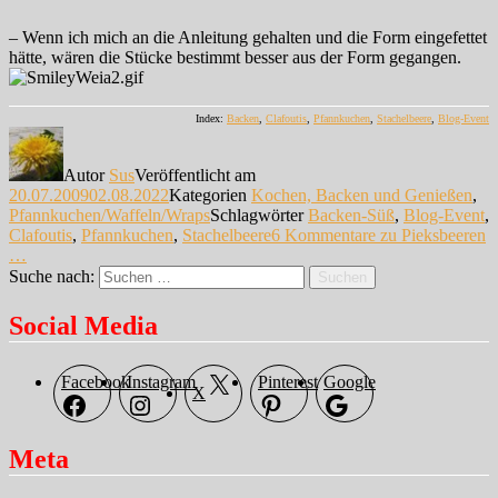
– Wenn ich mich an die Anleitung gehalten und die Form eingefettet
hätte, wären die Stücke bestimmt besser aus der Form gegangen.
Index:
Backen
,
Clafoutis
,
Pfannkuchen
,
Stachelbeere
,
Blog-Event
Autor
Sus
Veröffentlicht am
20.07.2009
02.08.2022
Kategorien
Kochen, Backen und Genießen
,
Pfannkuchen/Waffeln/Wraps
Schlagwörter
Backen-Süß
,
Blog-Event
,
Clafoutis
,
Pfannkuchen
,
Stachelbeere
6 Kommentare
zu Pieksbeeren
…
Suche nach:
Suchen
Social Media
Facebook
Instagram
Pinterest
Google
X
Meta