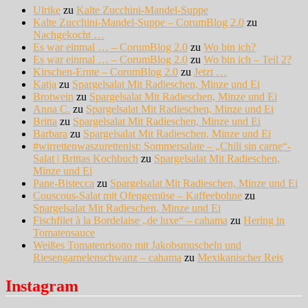
Ulrike
zu
Kalte Zucchini-Mandel-Suppe
Kalte Zucchini-Mandel-Suppe – CorumBlog 2.0
zu
Nachgekocht …
Es war einmal … – CorumBlog 2.0
zu
Wo bin ich?
Es war einmal … – CorumBlog 2.0
zu
Wo bin ich – Teil 2?
Kirschen-Ernte – CorumBlog 2.0
zu
Jetzt …
Katja
zu
Spargelsalat Mit Radieschen, Minze und Ei
Brotwein
zu
Spargelsalat Mit Radieschen, Minze und Ei
Anna C.
zu
Spargelsalat Mit Radieschen, Minze und Ei
Britta
zu
Spargelsalat Mit Radieschen, Minze und Ei
Barbara
zu
Spargelsalat Mit Radieschen, Minze und Ei
#wirrettenwaszurettenist: Sommersalate – „Chili sin carne“-
Salat | Brittas Kochbuch
zu
Spargelsalat Mit Radieschen,
Minze und Ei
Pane-Bistecca
zu
Spargelsalat Mit Radieschen, Minze und Ei
Couscous-Salat mit Ofengemüse – Kaffeebohne
zu
Spargelsalat Mit Radieschen, Minze und Ei
Fischfilet à la Bordelaise „de luxe“ – cahama
zu
Hering in
Tomatensauce
Weißes Tomatenrisotto mit Jakobsmuscheln und
Riesengarnelenschwanz – cahama
zu
Mexikanischer Reis
Instagram