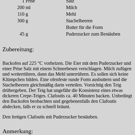
1
Prise
Salz
200
ml
Milch
110
g
Mehl
300
g
Stachelbeeren
Butter für die Form
45
g
Puderzucker zum Bestäuben
Zubereitung:
Backofen auf 225 °C vorheizen. Die Eier mit dem Puderzucker und
einer Prise Salz mit einem Schneebesen verschlagen. Milch zufügen
und weiterrühren, dann das Mehl unterrühren. Es sollen sich keine
Klümpchen bilden. Eine ofenfeste runde Form ausbuttern und die
Stachelbeeren gleichmäßig darin verteilen. Vorsichtig den Teig
drübergeben. Der Teig hat ungefähr die Konsistenz eines etwas
dickeren Crepe-Teiges. Clafoutis ca. 40 Minuten backen. Unbedingt
den Backofen beobachten und gegebenenfalls den Clafoutis
abdecken, falls er zu schnell bräunt.
Den fertigen Clafoutis mit Puderzucker bestäuben.
Anmerkung: