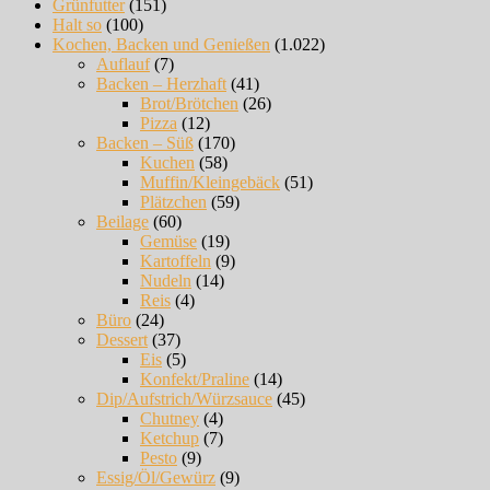
Grünfutter
(151)
Halt so
(100)
Kochen, Backen und Genießen
(1.022)
Auflauf
(7)
Backen – Herzhaft
(41)
Brot/Brötchen
(26)
Pizza
(12)
Backen – Süß
(170)
Kuchen
(58)
Muffin/Kleingebäck
(51)
Plätzchen
(59)
Beilage
(60)
Gemüse
(19)
Kartoffeln
(9)
Nudeln
(14)
Reis
(4)
Büro
(24)
Dessert
(37)
Eis
(5)
Konfekt/Praline
(14)
Dip/Aufstrich/Würzsauce
(45)
Chutney
(4)
Ketchup
(7)
Pesto
(9)
Essig/Öl/Gewürz
(9)