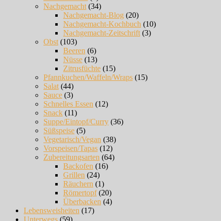
Nachgemacht
(34)
Nachgemacht-Blog
(20)
Nachgemacht-Kochbuch
(10)
Nachgemacht-Zeitschrift
(3)
Obst
(103)
Beeren
(6)
Nüsse
(13)
Zitrusfüchte
(15)
Pfannkuchen/Waffeln/Wraps
(15)
Salat
(44)
Sauce
(3)
Schnelles Essen
(12)
Snack
(11)
Suppe/Eintopf/Curry
(36)
Süßspeise
(5)
Vegetarisch/Vegan
(38)
Vorspeisen/Tapas
(12)
Zubereitungsarten
(64)
Backofen
(16)
Grillen
(24)
Räuchern
(1)
Römertopf
(20)
Überbacken
(4)
Lebensweisheiten
(17)
Unterwegs
(59)