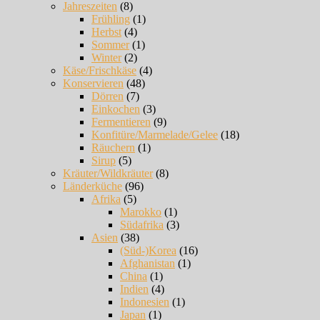
Jahreszeiten
(8)
Frühling
(1)
Herbst
(4)
Sommer
(1)
Winter
(2)
Käse/Frischkäse
(4)
Konservieren
(48)
Dörren
(7)
Einkochen
(3)
Fermentieren
(9)
Konfitüre/Marmelade/Gelee
(18)
Räuchern
(1)
Sirup
(5)
Kräuter/Wildkräuter
(8)
Länderküche
(96)
Afrika
(5)
Marokko
(1)
Südafrika
(3)
Asien
(38)
(Süd-)Korea
(16)
Afghanistan
(1)
China
(1)
Indien
(4)
Indonesien
(1)
Japan
(1)