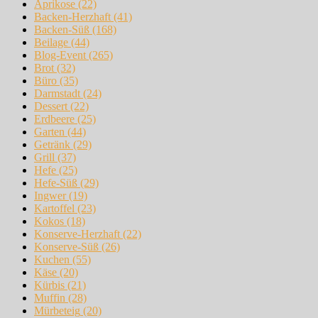
Aprikose
(22)
Backen-Herzhaft
(41)
Backen-Süß
(168)
Beilage
(44)
Blog-Event
(265)
Brot
(32)
Büro
(35)
Darmstadt
(24)
Dessert
(22)
Erdbeere
(25)
Garten
(44)
Getränk
(29)
Grill
(37)
Hefe
(25)
Hefe-Süß
(29)
Ingwer
(19)
Kartoffel
(23)
Kokos
(18)
Konserve-Herzhaft
(22)
Konserve-Süß
(26)
Kuchen
(55)
Käse
(20)
Kürbis
(21)
Muffin
(28)
Mürbeteig
(20)