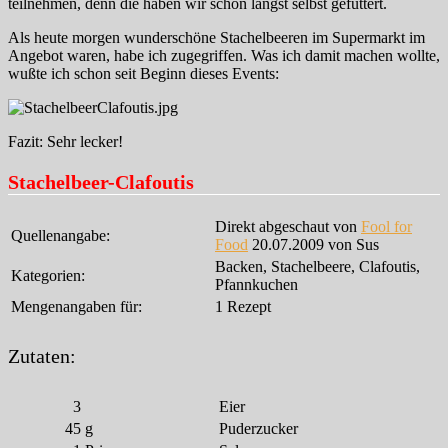
teilnehmen, denn die haben wir schon längst selbst gefuttert.
Als heute morgen wunderschöne Stachelbeeren im Supermarkt im
Angebot waren, habe ich zugegriffen. Was ich damit machen wollte,
wußte ich schon seit Beginn dieses Events:
Fazit: Sehr lecker!
Stachelbeer-Clafoutis
Direkt abgeschaut von
Fool for
Quellenangabe:
Food
20.07.2009 von Sus
Backen, Stachelbeere, Clafoutis,
Kategorien:
Pfannkuchen
Mengenangaben für:
1 Rezept
Zutaten:
3
Eier
45
g
Puderzucker