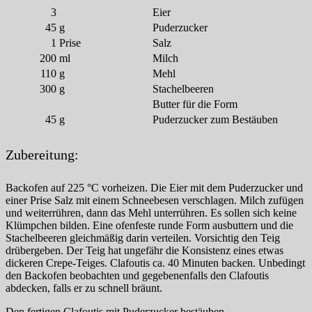
3
Eier
45
g
Puderzucker
1
Prise
Salz
200
ml
Milch
110
g
Mehl
300
g
Stachelbeeren
Butter für die Form
45
g
Puderzucker zum Bestäuben
Zubereitung:
Backofen auf 225 °C vorheizen. Die Eier mit dem Puderzucker und
einer Prise Salz mit einem Schneebesen verschlagen. Milch zufügen
und weiterrühren, dann das Mehl unterrühren. Es sollen sich keine
Klümpchen bilden. Eine ofenfeste runde Form ausbuttern und die
Stachelbeeren gleichmäßig darin verteilen. Vorsichtig den Teig
drübergeben. Der Teig hat ungefähr die Konsistenz eines etwas
dickeren Crepe-Teiges. Clafoutis ca. 40 Minuten backen. Unbedingt
den Backofen beobachten und gegebenenfalls den Clafoutis
abdecken, falls er zu schnell bräunt.
Den fertigen Clafoutis mit Puderzucker bestäuben.