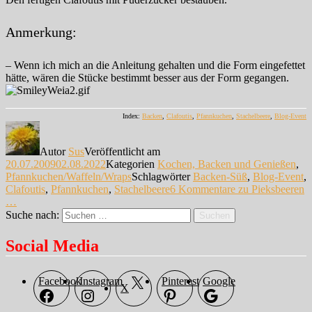
Anmerkung:
– Wenn ich mich an die Anleitung gehalten und die Form eingefettet
hätte, wären die Stücke bestimmt besser aus der Form gegangen.
Index:
Backen
,
Clafoutis
,
Pfannkuchen
,
Stachelbeere
,
Blog-Event
Autor
Sus
Veröffentlicht am
20.07.2009
02.08.2022
Kategorien
Kochen, Backen und Genießen
,
Pfannkuchen/Waffeln/Wraps
Schlagwörter
Backen-Süß
,
Blog-Event
,
Clafoutis
,
Pfannkuchen
,
Stachelbeere
6 Kommentare
zu Pieksbeeren
…
Suche nach:
Suchen
Social Media
Facebook
Instagram
Pinterest
Google
X