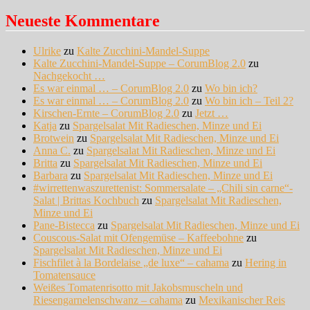
Neueste Kommentare
Ulrike
zu
Kalte Zucchini-Mandel-Suppe
Kalte Zucchini-Mandel-Suppe – CorumBlog 2.0
zu
Nachgekocht …
Es war einmal … – CorumBlog 2.0
zu
Wo bin ich?
Es war einmal … – CorumBlog 2.0
zu
Wo bin ich – Teil 2?
Kirschen-Ernte – CorumBlog 2.0
zu
Jetzt …
Katja
zu
Spargelsalat Mit Radieschen, Minze und Ei
Brotwein
zu
Spargelsalat Mit Radieschen, Minze und Ei
Anna C.
zu
Spargelsalat Mit Radieschen, Minze und Ei
Britta
zu
Spargelsalat Mit Radieschen, Minze und Ei
Barbara
zu
Spargelsalat Mit Radieschen, Minze und Ei
#wirrettenwaszurettenist: Sommersalate – „Chili sin carne“-
Salat | Brittas Kochbuch
zu
Spargelsalat Mit Radieschen,
Minze und Ei
Pane-Bistecca
zu
Spargelsalat Mit Radieschen, Minze und Ei
Couscous-Salat mit Ofengemüse – Kaffeebohne
zu
Spargelsalat Mit Radieschen, Minze und Ei
Fischfilet à la Bordelaise „de luxe“ – cahama
zu
Hering in
Tomatensauce
Weißes Tomatenrisotto mit Jakobsmuscheln und
Riesengarnelenschwanz – cahama
zu
Mexikanischer Reis