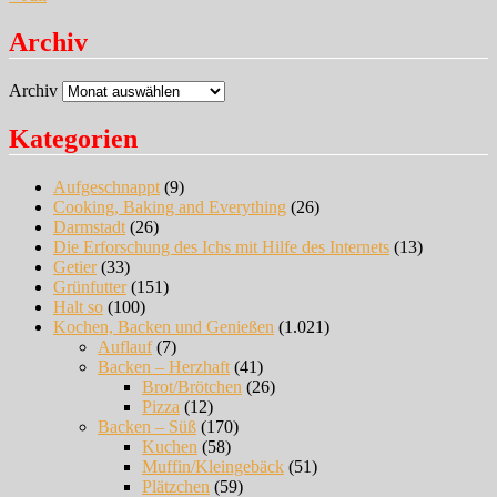
Archiv
Archiv
Kategorien
Aufgeschnappt
(9)
Cooking, Baking and Everything
(26)
Darmstadt
(26)
Die Erforschung des Ichs mit Hilfe des Internets
(13)
Getier
(33)
Grünfutter
(151)
Halt so
(100)
Kochen, Backen und Genießen
(1.021)
Auflauf
(7)
Backen – Herzhaft
(41)
Brot/Brötchen
(26)
Pizza
(12)
Backen – Süß
(170)
Kuchen
(58)
Muffin/Kleingebäck
(51)
Plätzchen
(59)