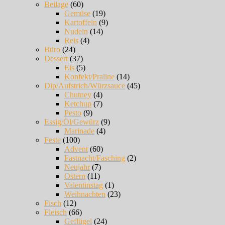
Beilage
(60)
Gemüse
(19)
Kartoffeln
(9)
Nudeln
(14)
Reis
(4)
Büro
(24)
Dessert
(37)
Eis
(5)
Konfekt/Praline
(14)
Dip/Aufstrich/Würzsauce
(45)
Chutney
(4)
Ketchup
(7)
Pesto
(9)
Essig/Öl/Gewürz
(9)
Marinade
(4)
Feste
(100)
Advent
(60)
Fastnacht/Fasching
(2)
Neujahr
(7)
Ostern
(11)
Valentinstag
(1)
Weihnachten
(23)
Fisch
(12)
Fleisch
(66)
Geflügel
(24)