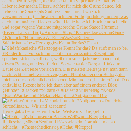
Südafrikanische #Hertzoggies Kennt Ihr das? Da su
#BodoWartke und #MelanieHaupt in #Antigone in #Dre
Heute gab's bei unserem Bäcker Weißwurst-Kreppel m