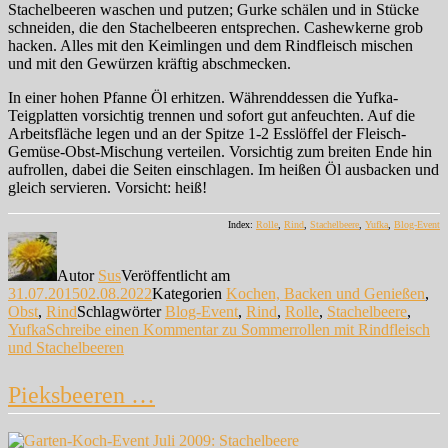
Stachelbeeren waschen und putzen; Gurke schälen und in Stücke
schneiden, die den Stachelbeeren entsprechen. Cashewkerne grob
hacken. Alles mit den Keimlingen und dem Rindfleisch mischen
und mit den Gewürzen kräftig abschmecken.
In einer hohen Pfanne Öl erhitzen. Währenddessen die Yufka-
Teigplatten vorsichtig trennen und sofort gut anfeuchten. Auf die
Arbeitsfläche legen und an der Spitze 1-2 Esslöffel der Fleisch-
Gemüse-Obst-Mischung verteilen. Vorsichtig zum breiten Ende hin
aufrollen, dabei die Seiten einschlagen. Im heißen Öl ausbacken und
gleich servieren. Vorsicht: heiß!
Index:
Rolle
,
Rind
,
Stachelbeere
,
Yufka
,
Blog-Event
Autor
Sus
Veröffentlicht am
31.07.2015
02.08.2022
Kategorien
Kochen, Backen und Genießen
,
Obst
,
Rind
Schlagwörter
Blog-Event
,
Rind
,
Rolle
,
Stachelbeere
,
Yufka
Schreibe einen Kommentar
zu Sommerrollen mit Rindfleisch
und Stachelbeeren
Pieksbeeren …