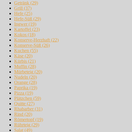
Getränk
(29)
Grill
(37)
Hefe
(25)
Hefe-Süß
(29)
Ingwer
(19)
Kartoffel
(23)
Kokos
(18)
Konserve-Herzhaft
(22)
Konserve-Süß
(26)
Kuchen
(55)
Käse
(20)
Kürbis
(21)
Muffin
(28)
Mürbeteig
(20)
Nudeln
(20)
Orange
(28)
Paprika
(19)
Pizza
(19)
Plätzchen
(59)
Quitte
(27)
Rhabarber
(31)
Rind
(20)
Römertopf
(19)
Rührteig
(29)
Salat
(49)