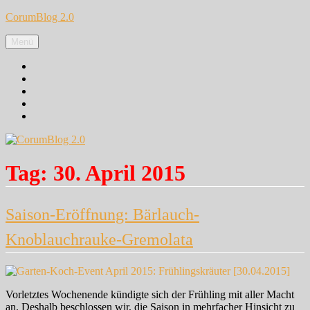
Zum
CorumBlog 2.0
Inhalt
springen
Menü
Facebook
Instagram
Pinterest
Google+
Twitter
Tag:
30. April 2015
Saison-Eröffnung: Bärlauch-
Knoblauchrauke-Gremolata
Vorletztes Wochenende kündigte sich der Frühling mit aller Macht
an. Deshalb beschlossen wir, die Saison in mehrfacher Hinsicht zu