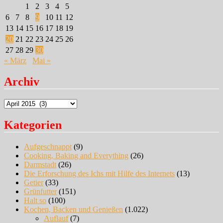
1
2
3
4
5
6
7
8
9
10
11
12
13
14
15
16
17
18
19
20
21
22
23
24
25
26
27
28
29
30
« März
Mai »
Archiv
Archiv
Kategorien
Aufgeschnappt
(9)
Cooking, Baking and Everything
(26)
Darmstadt
(26)
Die Erforschung des Ichs mit Hilfe des Internets
(13)
Getier
(33)
Grünfutter
(151)
Halt so
(100)
Kochen, Backen und Genießen
(1.022)
Auflauf
(7)