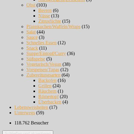
Obst
(103)
Beeren
(6)
Nüsse
(13)
Zitrusfüchte
(15)
Pfannkuchen/Waffeln/Wraps
(15)
Salat
(44)
Sauce
(3)
Schnelles Essen
(12)
Snack
(11)
Suppe/Eintopf/Curry
(36)
Süßspeise
(5)
Vegetarisch/Vegan
(38)
Vorspeisen/Tapas
(12)
Zubereitungsarten
(64)
Backofen
(16)
Grillen
(24)
Räuchern
(1)
Römertopf
(20)
Überbacken
(4)
Lebensweisheiten
(17)
Unterwegs
(59)
118.762 Besucher