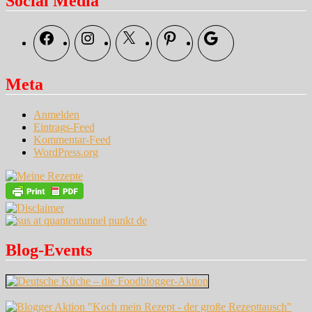
Social Media
Knoblauchrauke-
Gremolata
Facebook
Instagram
X
Pinterest
Google
Meta
Anmelden
Eintrags-Feed
Kommentar-Feed
WordPress.org
Blog-Events