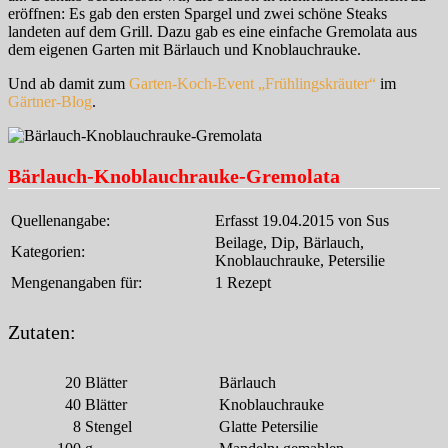
eröffnen: Es gab den ersten Spargel und zwei schöne Steaks
landeten auf dem Grill. Dazu gab es eine einfache Gremolata aus
dem eigenen Garten mit Bärlauch und Knoblauchrauke.
Und ab damit zum
Garten-Koch-Event „Frühlingskräuter“
im
Gärtner-Blog
.
Bärlauch-Knoblauchrauke-Gremolata
Quellenangabe:
Erfasst 19.04.2015 von Sus
Beilage, Dip, Bärlauch,
Kategorien:
Knoblauchrauke, Petersilie
Mengenangaben für:
1 Rezept
Zutaten:
20
Blätter
Bärlauch
40
Blätter
Knoblauchrauke
8
Stengel
Glatte Petersilie