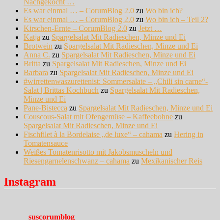
Nachgekocht …
Es war einmal … – CorumBlog 2.0
zu
Wo bin ich?
Es war einmal … – CorumBlog 2.0
zu
Wo bin ich – Teil 2?
Kirschen-Ernte – CorumBlog 2.0
zu
Jetzt …
Katja
zu
Spargelsalat Mit Radieschen, Minze und Ei
Brotwein
zu
Spargelsalat Mit Radieschen, Minze und Ei
Anna C.
zu
Spargelsalat Mit Radieschen, Minze und Ei
Britta
zu
Spargelsalat Mit Radieschen, Minze und Ei
Barbara
zu
Spargelsalat Mit Radieschen, Minze und Ei
#wirrettenwaszurettenist: Sommersalate – „Chili sin carne“-
Salat | Brittas Kochbuch
zu
Spargelsalat Mit Radieschen,
Minze und Ei
Pane-Bistecca
zu
Spargelsalat Mit Radieschen, Minze und Ei
Couscous-Salat mit Ofengemüse – Kaffeebohne
zu
Spargelsalat Mit Radieschen, Minze und Ei
Fischfilet à la Bordelaise „de luxe“ – cahama
zu
Hering in
Tomatensauce
Weißes Tomatenrisotto mit Jakobsmuscheln und
Riesengarnelenschwanz – cahama
zu
Mexikanischer Reis
Instagram
suscorumblog