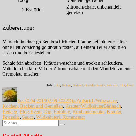
100
g
Mandeln; gemahlen
Zitronenschale, unbehandelt;
2
Esslöffel
gerieben
Zubereitung:
Mandeln in einer großen beschichteten Pfanne bei mittlerer Hitze
ohne Fett vorsichtig goldbraun rösten, auf einem Teller abkühlen
lassen und beiseitestellen.
Schale fein abreiben. Kräuter waschen und trocken schleudern.
Mittelfein hacken. Mit der Zitronenschale und den Mandeln zu einer
Gremolata mischen.
Index:
Dip
,
Beilage
,
Bärlauch
,
Knoblauchrauke
,
Petersilie
,
Blog-Event
Autor
Veröffentlicht
Kategorien
am
Sus
30.04.2015
02.08.2022
Dip/Aufstrich/Würzsauce
,
Schlagwörter
Kochen, Backen und Genießen
,
Kräuter/Wildkräuter
Bärlauch
,
Beilage
,
Blog-Event
,
Dip
,
Frühling
,
Knoblauchrauke
,
Kräuter
,
zu
Petersilie
,
Sauce
,
Wildkräuter
1 Kommentar
Suche
Saison-
Suchen
nach:
Eröffnung:
Bärlauch-