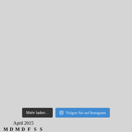
Mehr laden...
Folgen Sie auf Instagram
April 2015
M
D
M
D
F
S
S