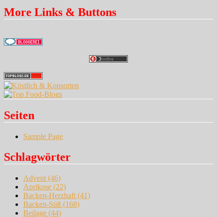
More Links & Buttons
Seiten
Sample Page
Schlagwörter
Advent
(46)
Aprikose
(22)
Backen-Herzhaft
(41)
Backen-Süß
(168)
Beilage
(44)