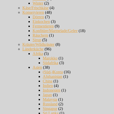
Winter
(2)
Käse/Frischkäse
(4)
Konservieren
(48)
Dörren
(7)
Einkochen
(3)
Fermentieren
(9)
Konfitüre/Marmelade/Gelee
(18)
Räuchern
(1)
Sirup
(5)
Kräuter/Wildkräuter
(8)
Länderküche
(96)
Afrika
(5)
Marokko
(1)
Südafrika
(3)
Asien
(38)
(Süd-)Korea
(16)
Afghanistan
(1)
China
(1)
Indien
(4)
Indonesien
(1)
Japan
(1)
Malaysia
(1)
Russland
(2)
Singapur
(2)
Sri Lanka
(1)