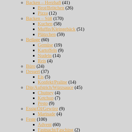
Backen – Herzhaft
(41)
Brot/Brötchen
(26)
Pizza
(12)
Backen – Süß
(170)
Kuchen
(58)
Muffin/Kleingebäck
(51)
Plätzchen
(59)
Beilage
(60)
Gemüse
(19)
Kartoffeln
(9)
Nudeln
(14)
Reis
(4)
Büro
(24)
Dessert
(37)
Eis
(5)
Konfekt/Praline
(14)
Dip/Aufstrich/Würzsauce
(45)
Chutney
(4)
Ketchup
(7)
Pesto
(9)
Essig/Öl/Gewürz
(9)
Marinade
(4)
Feste
(100)
Advent
(60)
Fastnacht/Fasching
(2)