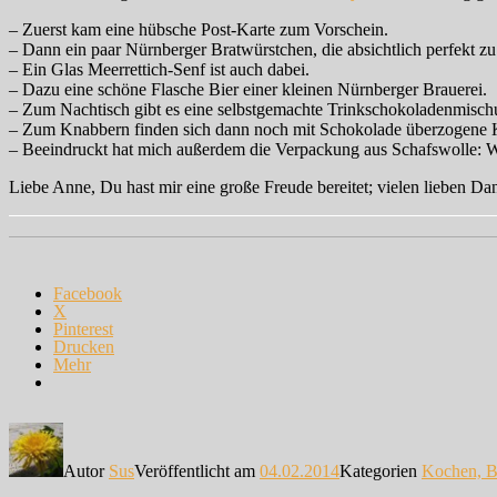
– Zuerst kam eine hübsche Post-Karte zum Vorschein.
– Dann ein paar Nürnberger Bratwürstchen, die absichtlich perfekt z
– Ein Glas Meerrettich-Senf ist auch dabei.
– Dazu eine schöne Flasche Bier einer kleinen Nürnberger Brauerei.
– Zum Nachtisch gibt es eine selbstgemachte Trinkschokoladenmisch
– Zum Knabbern finden sich dann noch mit Schokolade überzogene Kürb
– Beeindruckt hat mich außerdem die Verpackung aus Schafswolle: Wa
Liebe Anne, Du hast mir eine große Freude bereitet; vielen lieben Dan
Facebook
X
Pinterest
Drucken
Mehr
Autor
Sus
Veröffentlicht am
04.02.2014
Kategorien
Kochen, B