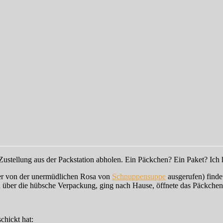
Zustellung aus der Packstation abholen. Ein Päckchen? Ein Paket? Ich ha
der von der unermüdlichen Rosa von
Schnuppensuppe
ausgerufen) findet
ich über die hübsche Verpackung, ging nach Hause, öffnete das Päckche
chickt hat: