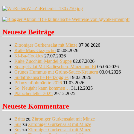
Neueste Beiträge
Zitroniger Gurkensalat mit Minze
07.08.2026
Kalte Mais-Gazpacho
05.08.2026
Ki-Ba-Cookies
27.07.2026
Kalte Zucchini-Mandel-Suppe
02.07.2026
Spargelsalat Mit Radieschen, Minze und Ei
05.06.2026
Grünes Hummus mit Grüne-Sauce-Kräutern
03.04.2026
Südafrikanische Hertzoggies
19.03.2026
Pflanzenflohmärkte 2026
11.03.2026
So, Neujahr kann kommen…
31.12.2025
Plätzchenteller 2025
29.12.2025
Neueste Kommentare
Britta
zu
Zitroniger Gurkensalat mit Minze
Sus
zu
Zitroniger Gurkensalat mit Minze
Sus
zu
Zitroniger Gurkensalat mit Minze