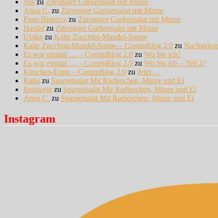
Sus
zu
Zitroniger Gurkensalat mit Minze
Anna C.
zu
Zitroniger Gurkensalat mit Minze
Pane-Bistecca
zu
Zitroniger Gurkensalat mit Minze
Harald
zu
Zitroniger Gurkensalat mit Minze
Ulrike
zu
Kalte Zucchini-Mandel-Suppe
Kalte Zucchini-Mandel-Suppe – CorumBlog 2.0
zu
Nachgeko
Es war einmal … – CorumBlog 2.0
zu
Wo bin ich?
Es war einmal … – CorumBlog 2.0
zu
Wo bin ich – Teil 2?
Kirschen-Ernte – CorumBlog 2.0
zu
Jetzt …
Katja
zu
Spargelsalat Mit Radieschen, Minze und Ei
Brotwein
zu
Spargelsalat Mit Radieschen, Minze und Ei
Anna C.
zu
Spargelsalat Mit Radieschen, Minze und Ei
Instagram