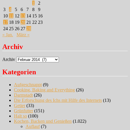
1
2
3
4
5
6
7
8
9
10
11
12
13
14
15
16
17
18
19
20
21
22
23
24
25
26
27
28
« Jan.
März »
Archiv
Archiv
Kategorien
Aufgeschnappt
(9)
Cooking, Baking and Everything
(26)
Darmstadt
(26)
Die Erforschung des Ichs mit Hilfe des Internets
(13)
Getier
(33)
Grünfutter
(151)
Halt so
(100)
Kochen, Backen und Genießen
(1.022)
Auflauf
(7)