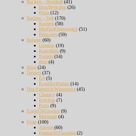
Backen – Herzhaft
(41)
Brot/Brötchen
(26)
Pizza
(12)
Backen – Süß
(170)
Kuchen
(58)
Muffin/Kleingebäck
(51)
Plätzchen
(59)
Beilage
(60)
Gemüse
(19)
Kartoffeln
(9)
Nudeln
(14)
Reis
(4)
Büro
(24)
Dessert
(37)
Eis
(5)
Konfekt/Praline
(14)
Dip/Aufstrich/Würzsauce
(45)
Chutney
(4)
Ketchup
(7)
Pesto
(9)
Essig/Öl/Gewürz
(9)
Marinade
(4)
Feste
(100)
Advent
(60)
Fastnacht/Fasching
(2)