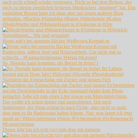
#BodoWartke und #MelanieHaupt in #Antigone in #Dre
Heute gab's bei unserem Bäcker Weißwurst-Kreppel m
So, Neujahr kann kommen: die Brezel ist fertig! I
Nachdem das Einmachglas mit Zucker und jungen Fich
Dieses Jahr bin ich echt (zu) spät dran mit meinem