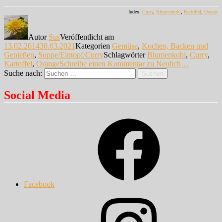
Index:
Curry
,
Blumenkohl
,
Kartoffel
,
Orange
Autor
Sus
Veröffentlicht am
13.02.2014
30.03.2021
Kategorien
Gemüse
,
Kochen, Backen und
Genießen
,
Suppe/Eintopf/Curry
Schlagwörter
Blumenkohl
,
Curry
,
Kartoffel
,
Orange
Schreibe einen Kommentar
zu Neulich…
Suche nach:
Suchen
Social Media
Facebook