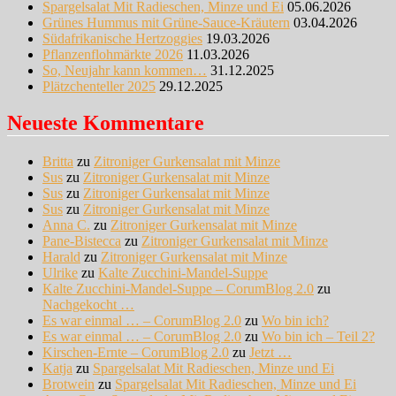
Spargelsalat Mit Radieschen, Minze und Ei
05.06.2026
Grünes Hummus mit Grüne-Sauce-Kräutern
03.04.2026
Südafrikanische Hertzoggies
19.03.2026
Pflanzenflohmärkte 2026
11.03.2026
So, Neujahr kann kommen…
31.12.2025
Plätzchenteller 2025
29.12.2025
Neueste Kommentare
Britta
zu
Zitroniger Gurkensalat mit Minze
Sus
zu
Zitroniger Gurkensalat mit Minze
Sus
zu
Zitroniger Gurkensalat mit Minze
Sus
zu
Zitroniger Gurkensalat mit Minze
Anna C.
zu
Zitroniger Gurkensalat mit Minze
Pane-Bistecca
zu
Zitroniger Gurkensalat mit Minze
Harald
zu
Zitroniger Gurkensalat mit Minze
Ulrike
zu
Kalte Zucchini-Mandel-Suppe
Kalte Zucchini-Mandel-Suppe – CorumBlog 2.0
zu
Nachgekocht …
Es war einmal … – CorumBlog 2.0
zu
Wo bin ich?
Es war einmal … – CorumBlog 2.0
zu
Wo bin ich – Teil 2?
Kirschen-Ernte – CorumBlog 2.0
zu
Jetzt …
Katja
zu
Spargelsalat Mit Radieschen, Minze und Ei
Brotwein
zu
Spargelsalat Mit Radieschen, Minze und Ei