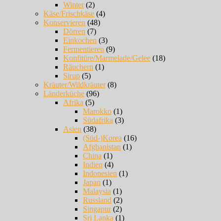
Winter
(2)
Käse/Frischkäse
(4)
Konservieren
(48)
Dörren
(7)
Einkochen
(3)
Fermentieren
(9)
Konfitüre/Marmelade/Gelee
(18)
Räuchern
(1)
Sirup
(5)
Kräuter/Wildkräuter
(8)
Länderküche
(96)
Afrika
(5)
Marokko
(1)
Südafrika
(3)
Asien
(38)
(Süd-)Korea
(16)
Afghanistan
(1)
China
(1)
Indien
(4)
Indonesien
(1)
Japan
(1)
Malaysia
(1)
Russland
(2)
Singapur
(2)
Sri Lanka
(1)