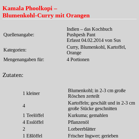
Kamala Phoolkopi –
Blumenkohl-Curry mit Orangen
Indien – das Kochbuch
Quellenangabe:
Pushpesh Pant
Erfasst 04.02.2014 von Sus
Curry, Blumenkohl, Kartoffel,
Kategorien:
Orange
Mengenangaben für:
4 Portionen
Zutaten:
Blumenkohl; in 2-3 cm große
1
kleiner
Röschen zerteilt
Kartoffeln; geschält und in 2-3 cm
4
große Stücke geschnitten
1
Teelöffel
Kurkuma; gemahlen
4
Esslöffel
Pflanzenöl
2
Lorbeerblätter
1
Eßlöffel
Frischer Ingwer; gerieben