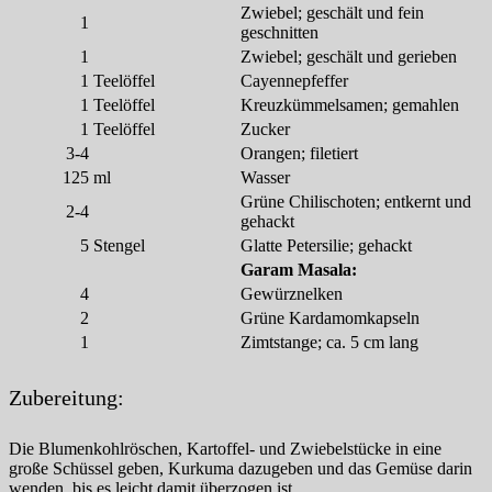
Zwiebel; geschält und fein
1
geschnitten
1
Zwiebel; geschält und gerieben
1
Teelöffel
Cayennepfeffer
1
Teelöffel
Kreuzkümmelsamen; gemahlen
1
Teelöffel
Zucker
3-4
Orangen; filetiert
125
ml
Wasser
Grüne Chilischoten; entkernt und
2-4
gehackt
5
Stengel
Glatte Petersilie; gehackt
Garam Masala:
4
Gewürznelken
2
Grüne Kardamomkapseln
1
Zimtstange; ca. 5 cm lang
Zubereitung:
Die Blumenkohlröschen, Kartoffel- und Zwiebelstücke in eine
große Schüssel geben, Kurkuma dazugeben und das Gemüse darin
wenden, bis es leicht damit überzogen ist.