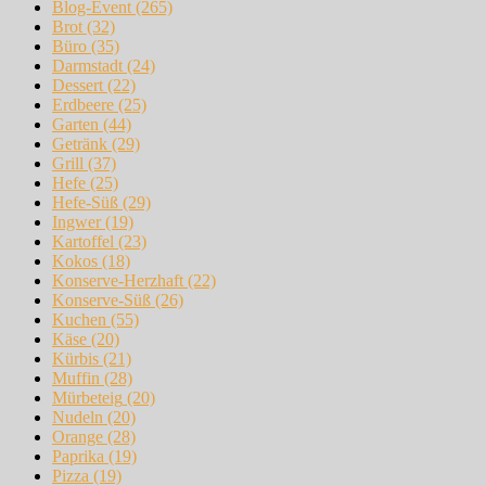
Blog-Event
(265)
Brot
(32)
Büro
(35)
Darmstadt
(24)
Dessert
(22)
Erdbeere
(25)
Garten
(44)
Getränk
(29)
Grill
(37)
Hefe
(25)
Hefe-Süß
(29)
Ingwer
(19)
Kartoffel
(23)
Kokos
(18)
Konserve-Herzhaft
(22)
Konserve-Süß
(26)
Kuchen
(55)
Käse
(20)
Kürbis
(21)
Muffin
(28)
Mürbeteig
(20)
Nudeln
(20)
Orange
(28)
Paprika
(19)
Pizza
(19)