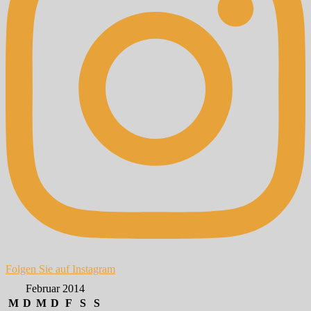
Folgen Sie auf Instagram
Februar 2014
M
D
M
D
F
S
S