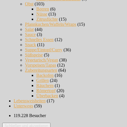
Obst
(103)
Beeren
(6)
Nüsse
(13)
Zitrusfüchte
(15)
Pfannkuchen/Waffeln/Wraps
(15)
Salat
(44)
Sauce
(3)
Schnelles Essen
(12)
Snack
(11)
Suppe/Eintopf/Curry
(36)
Süßspeise
(5)
Vegetarisch/Vegan
(38)
Vorspeisen/Tapas
(12)
Zubereitungsarten
(64)
Backofen
(16)
Grillen
(24)
Räuchern
(1)
Römertopf
(20)
Überbacken
(4)
Lebensweisheiten
(17)
Unterwegs
(59)
119.228 Besucher