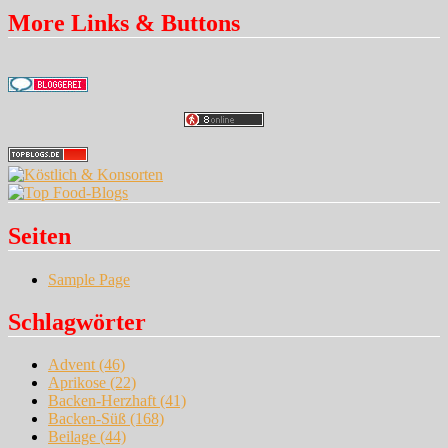
More Links & Buttons
Seiten
Sample Page
Schlagwörter
Advent
(46)
Aprikose
(22)
Backen-Herzhaft
(41)
Backen-Süß
(168)
Beilage
(44)