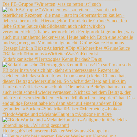
Die FB-Gruppe "Wir retten, was zu retten ist" such
Südafrikanische #Hertzoggies Kennt Ihr das? Da su
#BodoWartke und #MelanieHaupt in #Antigone in #Dre
Heute gab's bei unserem Bäcker Weißwurst-Kreppel m