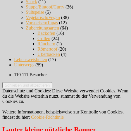
Snack
(11)
Suppe/Eintopf/Curry
(36)
Süßspeise
(5)
Vegetarisch/Vegan
(38)
Vorspeisen/Tapas
(12)
Zubereitungsarten
(64)
Backofen
(16)
Grillen
(24)
Räuchern
(1)
Römertopf
(20)
Überbacken
(4)
Lebensweisheiten
(17)
Unterwegs
(59)
119.111 Besucher
Datenschutz und Cookies: Diese Website verwendet Cookies. Wenn
du die Website weiterhin nutzt, stimmst du der Verwendung von
Cookies zu.
Weitere Informationen, beispielsweise zur Kontrolle von Cookies,
findest du hier:
Cookie-Richtlinie
Lauter kleine nützliche Banner