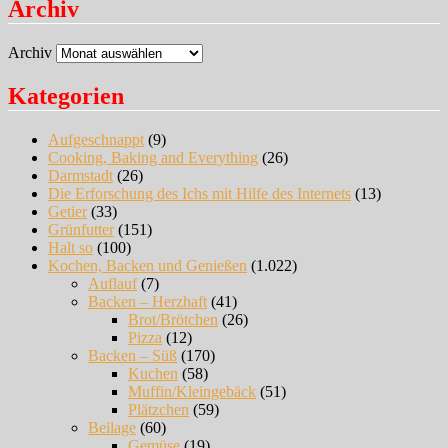
Archiv
Archiv
Kategorien
Aufgeschnappt
(9)
Cooking, Baking and Everything
(26)
Darmstadt
(26)
Die Erforschung des Ichs mit Hilfe des Internets
(13)
Getier
(33)
Grünfutter
(151)
Halt so
(100)
Kochen, Backen und Genießen
(1.022)
Auflauf
(7)
Backen – Herzhaft
(41)
Brot/Brötchen
(26)
Pizza
(12)
Backen – Süß
(170)
Kuchen
(58)
Muffin/Kleingebäck
(51)
Plätzchen
(59)
Beilage
(60)
Gemüse
(19)