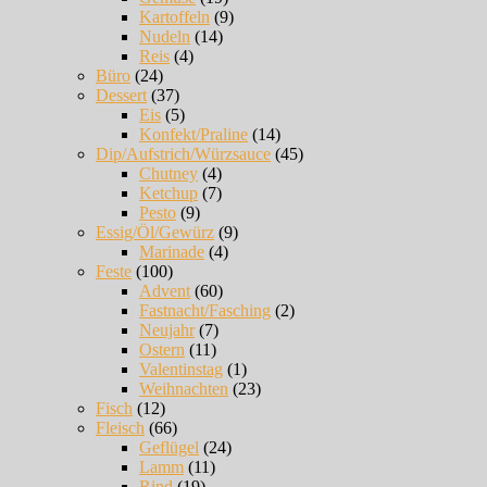
Kartoffeln
(9)
Nudeln
(14)
Reis
(4)
Büro
(24)
Dessert
(37)
Eis
(5)
Konfekt/Praline
(14)
Dip/Aufstrich/Würzsauce
(45)
Chutney
(4)
Ketchup
(7)
Pesto
(9)
Essig/Öl/Gewürz
(9)
Marinade
(4)
Feste
(100)
Advent
(60)
Fastnacht/Fasching
(2)
Neujahr
(7)
Ostern
(11)
Valentinstag
(1)
Weihnachten
(23)
Fisch
(12)
Fleisch
(66)
Geflügel
(24)
Lamm
(11)
Rind
(19)