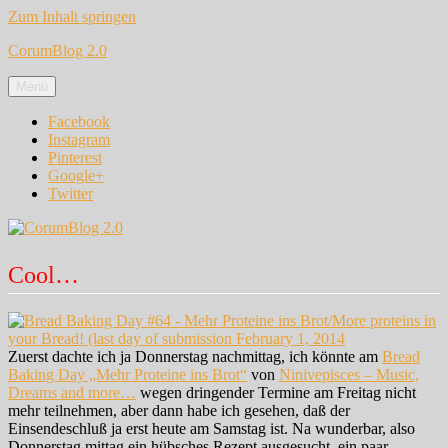
Zum Inhalt springen
CorumBlog 2.0
Menü
Facebook
Instagram
Pinterest
Google+
Twitter
Cool…
Zuerst dachte ich ja Donnerstag nachmittag, ich könnte am
Bread
Baking Day „Mehr Proteine ins Brot“
von
Ninivepisces – Music,
Dreams and more…
wegen dringender Termine am Freitag nicht
mehr teilnehmen, aber dann habe ich gesehen, daß der
Einsendeschluß ja erst heute am Samstag ist. Na wunderbar, also
Donnerstag mittag ein hübsches Rezept ausgesucht, ein paar