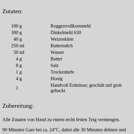
Zutaten:
100
g
Roggenvollkornmehl
300
g
Dinkelmehl 630
40
g
Weizenkleie
250
ml
Buttermilch
50
ml
Wasser
4
g
Butter
8
g
Salz
1
g
Trockenhefe
4
g
Honig
Handvoll Erdnüsse; geschält unf grob
1
gehackt
Zubereitung:
Alle Zutaten von Hand zu einem recht festen Teig vermengen.
90 Minuten Gare bei ca. 24°C, dabei alle 30 Minuten dehnen und