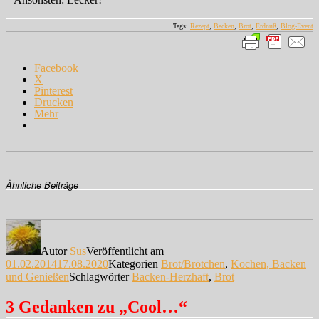
Tags:
Rezept
,
Backen
,
Brot
,
Erdnuß
,
Blog-Event
Facebook
X
Pinterest
Drucken
Mehr
Ähnliche Beiträge
Autor
Sus
Veröffentlicht am
01.02.2014
17.08.2020
Kategorien
Brot/Brötchen
,
Kochen, Backen
und Genießen
Schlagwörter
Backen-Herzhaft
,
Brot
3 Gedanken zu „Cool…“