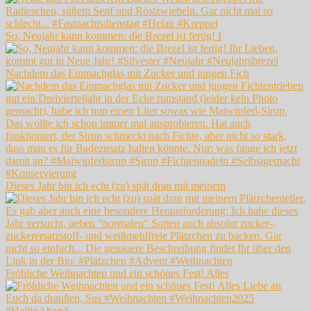
So, Neujahr kann kommen: die Brezel ist fertig! I
Nachdem das Einmachglas mit Zucker und jungen Fich
Dieses Jahr bin ich echt (zu) spät dran mit meinem
Fröhliche Weihnachten und ein schönes Fest! Alles