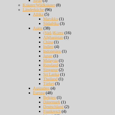
Sirup
(5)
Kräuter/Wildkräuter
(8)
Länderküche
(96)
Afrika
(5)
Marokko
(1)
Südafrika
(3)
Asien
(38)
(Süd-)Korea
(16)
Afghanistan
(1)
China
(1)
Indien
(4)
Indonesien
(1)
Japan
(1)
Malaysia
(1)
Russland
(2)
Singapur
(2)
Sri Lanka
(1)
Thailand
(1)
Türkei
(3)
Australien
(4)
Europa
(48)
Belgien
(1)
Dänemark
(1)
Deutschland
(2)
Frankreich
(4)