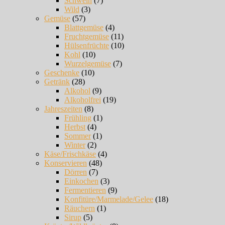
Schwein
(7)
Wild
(3)
Gemüse
(57)
Blattgemüse
(4)
Fruchtgemüse
(11)
Hülsenfrüchte
(10)
Kohl
(10)
Wurzelgemüse
(7)
Geschenke
(10)
Getränk
(28)
Alkohol
(9)
Alkoholfrei
(19)
Jahreszeiten
(8)
Frühling
(1)
Herbst
(4)
Sommer
(1)
Winter
(2)
Käse/Frischkäse
(4)
Konservieren
(48)
Dörren
(7)
Einkochen
(3)
Fermentieren
(9)
Konfitüre/Marmelade/Gelee
(18)
Räuchern
(1)
Sirup
(5)