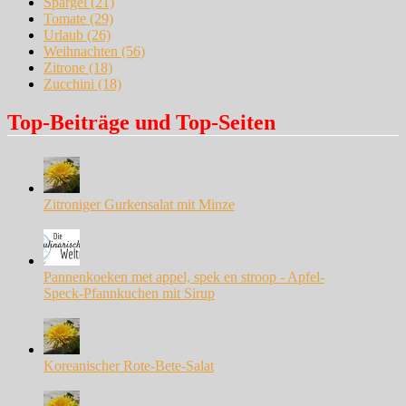
Spargel
(21)
Tomate
(29)
Urlaub
(26)
Weihnachten
(56)
Zitrone
(18)
Zucchini
(18)
Top-Beiträge und Top-Seiten
Zitroniger Gurkensalat mit Minze
Pannenkoeken met appel, spek en stroop - Apfel-
Speck-Pfannkuchen mit Sirup
Koreanischer Rote-Bete-Salat