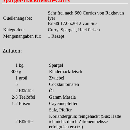
Sehr frei nach 660 Curries von Raghavan
Quellenangabe:
Iyer
Erfaßt 17.05.2012 von Sus
Kategorien:
Curry, Spargel , Hackfleisch
Mengenangaben für:
1 Rezept
Zutaten:
1
kg
Spargel
300
g
Rinderhackfleisch
1
groß
Zwiebel
5
Cocktailtomaten
2
Eßlöffel
Öl
2-3
Teelöffel
Garam Masala
1-2
Prisen
Cayennepfeffer
Salz, Pfeffer
Koriandergrün; feingehackt (Sus: Hatte
2
Eßlöffel
ich nicht, durch Zitronenmelisse
erfolgreich ersetzt)