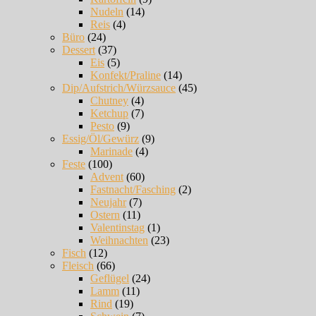
Nudeln
(14)
Reis
(4)
Büro
(24)
Dessert
(37)
Eis
(5)
Konfekt/Praline
(14)
Dip/Aufstrich/Würzsauce
(45)
Chutney
(4)
Ketchup
(7)
Pesto
(9)
Essig/Öl/Gewürz
(9)
Marinade
(4)
Feste
(100)
Advent
(60)
Fastnacht/Fasching
(2)
Neujahr
(7)
Ostern
(11)
Valentinstag
(1)
Weihnachten
(23)
Fisch
(12)
Fleisch
(66)
Geflügel
(24)
Lamm
(11)
Rind
(19)