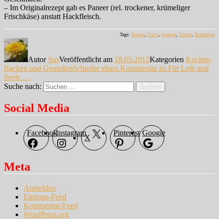
– Im Originalrezept gab es Paneer (rel. trockener, krümeliger
Frischkäse) anstatt Hackfleisch.
Tags:
Rezept
,
Curry
,
Spargel
,
Garten
,
Hundsrose
Autor
Sus
Veröffentlicht am
18.05.2012
Kategorien
Kochen,
Backen und Genießen
Schreibe einen Kommentar
zu Für Leib und
Seele …
Suche nach:
Suchen
Social Media
Facebook
Instagram
Pinterest
Google
X
Meta
Anmelden
Eintrags-Feed
Kommentar-Feed
WordPress.org