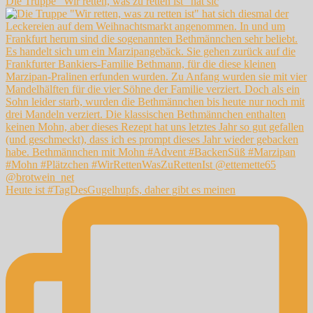
Die Truppe "Wir retten, was zu retten ist" hat sic
Heute ist #TagDesGugelhupfs, daher gibt es meinen