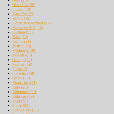
Hefe
(25)
Hefe-Süß
(29)
Ingwer
(19)
Kartoffel
(23)
Kokos
(18)
Konserve-Herzhaft
(22)
Konserve-Süß
(26)
Kuchen
(55)
Käse
(20)
Kürbis
(21)
Muffin
(28)
Mürbeteig
(20)
Nudeln
(20)
Orange
(28)
Paprika
(19)
Pizza
(19)
Plätzchen
(59)
Quitte
(27)
Rhabarber
(31)
Rind
(20)
Römertopf
(19)
Rührteig
(29)
Salat
(50)
Sauce
(23)
Schokolade
(35)