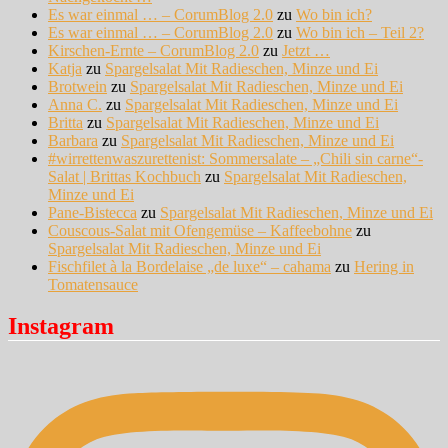
Es war einmal … – CorumBlog 2.0
zu
Wo bin ich?
Es war einmal … – CorumBlog 2.0
zu
Wo bin ich – Teil 2?
Kirschen-Ernte – CorumBlog 2.0
zu
Jetzt …
Katja
zu
Spargelsalat Mit Radieschen, Minze und Ei
Brotwein
zu
Spargelsalat Mit Radieschen, Minze und Ei
Anna C.
zu
Spargelsalat Mit Radieschen, Minze und Ei
Britta
zu
Spargelsalat Mit Radieschen, Minze und Ei
Barbara
zu
Spargelsalat Mit Radieschen, Minze und Ei
#wirrettenwaszurettenist: Sommersalate – „Chili sin carne“-
Salat | Brittas Kochbuch
zu
Spargelsalat Mit Radieschen,
Minze und Ei
Pane-Bistecca
zu
Spargelsalat Mit Radieschen, Minze und Ei
Couscous-Salat mit Ofengemüse – Kaffeebohne
zu
Spargelsalat Mit Radieschen, Minze und Ei
Fischfilet à la Bordelaise „de luxe“ – cahama
zu
Hering in
Tomatensauce
Instagram