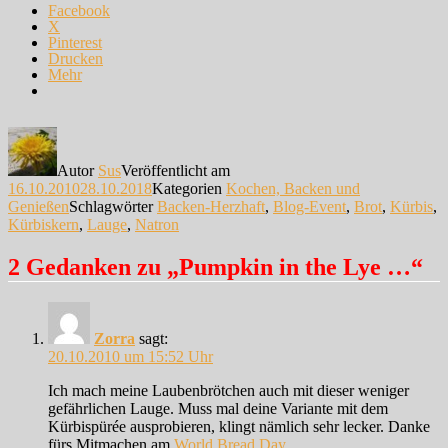
Facebook
X
Pinterest
Drucken
Mehr
Autor
Sus
Veröffentlicht am
16.10.2010
28.10.2018
Kategorien
Kochen, Backen und
Genießen
Schlagwörter
Backen-Herzhaft
,
Blog-Event
,
Brot
,
Kürbis
,
Kürbiskern
,
Lauge
,
Natron
2 Gedanken zu „Pumpkin in the Lye …“
Zorra
sagt:
20.10.2010 um 15:52 Uhr
Ich mach meine Laubenbrötchen auch mit dieser weniger
gefährlichen Lauge. Muss mal deine Variante mit dem
Kürbispürée ausprobieren, klingt nämlich sehr lecker. Danke
fürs Mitmachen am
World Bread Day
.