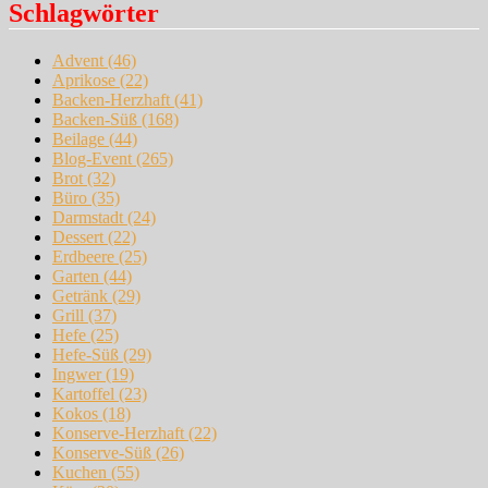
Schlagwörter
Advent
(46)
Aprikose
(22)
Backen-Herzhaft
(41)
Backen-Süß
(168)
Beilage
(44)
Blog-Event
(265)
Brot
(32)
Büro
(35)
Darmstadt
(24)
Dessert
(22)
Erdbeere
(25)
Garten
(44)
Getränk
(29)
Grill
(37)
Hefe
(25)
Hefe-Süß
(29)
Ingwer
(19)
Kartoffel
(23)
Kokos
(18)
Konserve-Herzhaft
(22)
Konserve-Süß
(26)
Kuchen
(55)