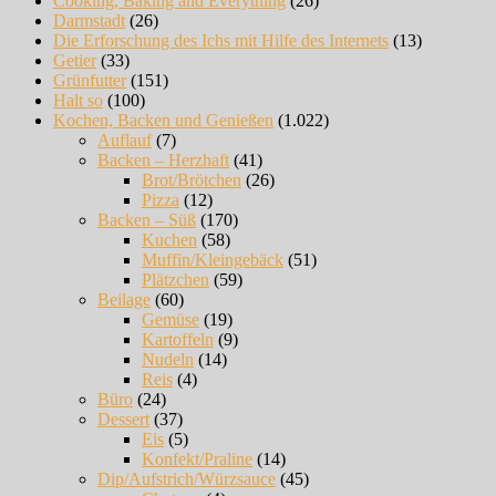
Cooking, Baking and Everything
(26)
Darmstadt
(26)
Die Erforschung des Ichs mit Hilfe des Internets
(13)
Getier
(33)
Grünfutter
(151)
Halt so
(100)
Kochen, Backen und Genießen
(1.022)
Auflauf
(7)
Backen – Herzhaft
(41)
Brot/Brötchen
(26)
Pizza
(12)
Backen – Süß
(170)
Kuchen
(58)
Muffin/Kleingebäck
(51)
Plätzchen
(59)
Beilage
(60)
Gemüse
(19)
Kartoffeln
(9)
Nudeln
(14)
Reis
(4)
Büro
(24)
Dessert
(37)
Eis
(5)
Konfekt/Praline
(14)
Dip/Aufstrich/Würzsauce
(45)