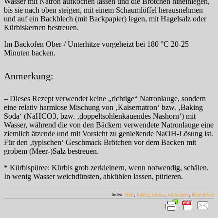
Wasser mit Natron aufkochen lassen und die Brötchen hineinlegen,
bis sie nach oben steigen, mit einem Schaumlöffel herausnehmen
und auf ein Backblech (mit Backpapier) legen, mit Hagelsalz oder
Kürbiskernen bestreuen.
Im Backofen Ober-/ Unterhitze vorgeheizt bei 180 °C 20-25
Minuten backen.
Anmerkung:
– Dieses Rezept verwendet keine „richtige“ Natronlauge, sondern
eine relativ harmlose Mischung von ‚Kaisernatron‘ bzw. ‚Baking
Soda‘ (NaHCO3, bzw. ‚doppeltsohlenkauendes Nashorn‘) mit
Wasser, während die von den Bäckern verwendete Natronlauge eine
ziemlich ätzende und mit Vorsicht zu genießende NaOH-Lösung ist.
Für den ‚typischen‘ Geschmack Brötchen vor dem Backen mit
grobem (Meer-)Salz bestreuen.
* Kürbispüree: Kürbis grob zerkleinern, wenn notwendig, schälen.
In wenig Wasser weichdünsten, abkühlen lassen, pürieren.
Index:
Brot
,
Lauge
,
Kürbis
,
Kürbiskern
,
Blog-Event