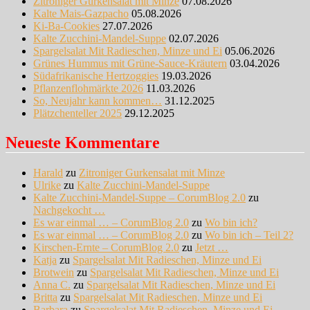
Zitroniger Gurkensalat mit Minze
07.08.2026
Kalte Mais-Gazpacho
05.08.2026
Ki-Ba-Cookies
27.07.2026
Kalte Zucchini-Mandel-Suppe
02.07.2026
Spargelsalat Mit Radieschen, Minze und Ei
05.06.2026
Grünes Hummus mit Grüne-Sauce-Kräutern
03.04.2026
Südafrikanische Hertzoggies
19.03.2026
Pflanzenflohmärkte 2026
11.03.2026
So, Neujahr kann kommen…
31.12.2025
Plätzchenteller 2025
29.12.2025
Neueste Kommentare
Harald
zu
Zitroniger Gurkensalat mit Minze
Ulrike
zu
Kalte Zucchini-Mandel-Suppe
Kalte Zucchini-Mandel-Suppe – CorumBlog 2.0
zu
Nachgekocht …
Es war einmal … – CorumBlog 2.0
zu
Wo bin ich?
Es war einmal … – CorumBlog 2.0
zu
Wo bin ich – Teil 2?
Kirschen-Ernte – CorumBlog 2.0
zu
Jetzt …
Katja
zu
Spargelsalat Mit Radieschen, Minze und Ei
Brotwein
zu
Spargelsalat Mit Radieschen, Minze und Ei
Anna C.
zu
Spargelsalat Mit Radieschen, Minze und Ei
Britta
zu
Spargelsalat Mit Radieschen, Minze und Ei
Barbara
zu
Spargelsalat Mit Radieschen, Minze und Ei