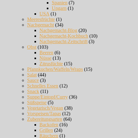
Spanien
(7)
Ungarn
(1)
USA
(1)
Meeresfrüchte
(1)
Nachgemacht
(34)
Nachgemacht-Blog
(20)
Nachgemacht-Kochbuch
(10)
Nachgemacht-Zeitschrift
(3)
Obst
(103)
Beeren
(6)
Nüsse
(13)
Zitrusfüchte
(15)
Pfannkuchen/Waffeln/Wraps
(15)
Salat
(44)
Sauce
(3)
Schnelles Essen
(12)
Snack
(11)
Suppe/Eintopf/Curry
(36)
Süßspeise
(5)
Vegetarisch/Vegan
(38)
Vorspeisen/Tapas
(12)
Zubereitungsarten
(64)
Backofen
(16)
Grillen
(24)
Räuchern
(1)