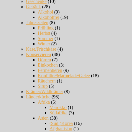
Geschenke
(10)
Getränk
(28)
Alkohol
(9)
Alkoholfrei
(19)
Jahreszeiten
(8)
Frühling
(1)
Herbst
(4)
Sommer
(1)
Winter
(2)
Käse/Frischkäse
(4)
Konservieren
(48)
Dörren
(7)
Einkochen
(3)
Fermentieren
(9)
Konfitüre/Marmelade/Gelee
(18)
Räuchern
(1)
Sirup
(5)
Kräuter/Wildkräuter
(8)
Länderküche
(96)
Afrika
(5)
Marokko
(1)
Südafrika
(3)
Asien
(38)
(Süd-)Korea
(16)
Afghanistan
(1)