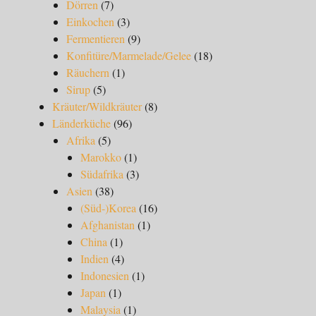
Dörren
(7)
Einkochen
(3)
Fermentieren
(9)
Konfitüre/Marmelade/Gelee
(18)
Räuchern
(1)
Sirup
(5)
Kräuter/Wildkräuter
(8)
Länderküche
(96)
Afrika
(5)
Marokko
(1)
Südafrika
(3)
Asien
(38)
(Süd-)Korea
(16)
Afghanistan
(1)
China
(1)
Indien
(4)
Indonesien
(1)
Japan
(1)
Malaysia
(1)