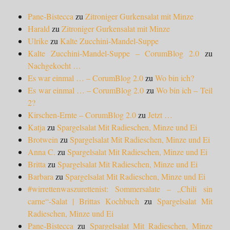
Pane-Bistecca
zu
Zitroniger Gurkensalat mit Minze
Harald
zu
Zitroniger Gurkensalat mit Minze
Ulrike
zu
Kalte Zucchini-Mandel-Suppe
Kalte Zucchini-Mandel-Suppe – CorumBlog 2.0
zu
Nachgekocht …
Es war einmal … – CorumBlog 2.0
zu
Wo bin ich?
Es war einmal … – CorumBlog 2.0
zu
Wo bin ich – Teil
2?
Kirschen-Ernte – CorumBlog 2.0
zu
Jetzt …
Katja
zu
Spargelsalat Mit Radieschen, Minze und Ei
Brotwein
zu
Spargelsalat Mit Radieschen, Minze und Ei
Anna C.
zu
Spargelsalat Mit Radieschen, Minze und Ei
Britta
zu
Spargelsalat Mit Radieschen, Minze und Ei
Barbara
zu
Spargelsalat Mit Radieschen, Minze und Ei
#wirrettenwaszurettenist: Sommersalate – „Chili sin
carne“-Salat | Brittas Kochbuch
zu
Spargelsalat Mit
Radieschen, Minze und Ei
Pane-Bistecca
zu
Spargelsalat Mit Radieschen, Minze