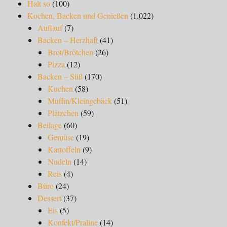
Halt so
(100)
Kochen, Backen und Genießen
(1.022)
Auflauf
(7)
Backen – Herzhaft
(41)
Brot/Brötchen
(26)
Pizza
(12)
Backen – Süß
(170)
Kuchen
(58)
Muffin/Kleingebäck
(51)
Plätzchen
(59)
Beilage
(60)
Gemüse
(19)
Kartoffeln
(9)
Nudeln
(14)
Reis
(4)
Büro
(24)
Dessert
(37)
Eis
(5)
Konfekt/Praline
(14)