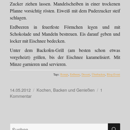
Zucker ziehen lassen. Mandelscheiben in einer trockenen
Pfanne vorsichtig rösten. Eiweiß mit dem Puderzucker steif
schlagen.
Erdbeeren in feuerfeste Förmchen legen und mit
Schokolade und Mandeln bestreuen. Eis darauf geben und
locker mit Eischnee bedecken.
Unter dem Backofen-Grill (am besten schon etwas
vorgeheizt) grillen, bis der Eischnee karamelisiert. Mit
Minze garnieren und servieren.
Tags:
Rezept
,
Erdbeere
,
Dessert
,
Überbacken
,
Blog-Event
Veröffentlicht
Kategorien
14.05.2012
Kochen, Backen und Genießen
1
am
zu
Kommentar
Heiß
und
kalt
…
SU
Suche