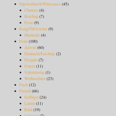
Dip/Aufstrich/Würzsauce
(45)
Chutney
(4)
Ketchup
(7)
Pesto
(9)
Essig/Öl/Gewürz
(9)
Marinade
(4)
Feste
(100)
Advent
(60)
Fastnacht/Fasching
(2)
Neujahr
(7)
Ostern
(11)
Valentinstag
(1)
Weihnachten
(23)
Fisch
(12)
Fleisch
(66)
Geflügel
(24)
Lamm
(11)
Rind
(19)
Schwein
(7)