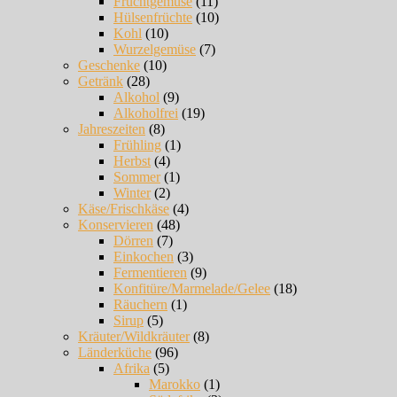
Fruchtgemüse
(11)
Hülsenfrüchte
(10)
Kohl
(10)
Wurzelgemüse
(7)
Geschenke
(10)
Getränk
(28)
Alkohol
(9)
Alkoholfrei
(19)
Jahreszeiten
(8)
Frühling
(1)
Herbst
(4)
Sommer
(1)
Winter
(2)
Käse/Frischkäse
(4)
Konservieren
(48)
Dörren
(7)
Einkochen
(3)
Fermentieren
(9)
Konfitüre/Marmelade/Gelee
(18)
Räuchern
(1)
Sirup
(5)
Kräuter/Wildkräuter
(8)
Länderküche
(96)
Afrika
(5)
Marokko
(1)