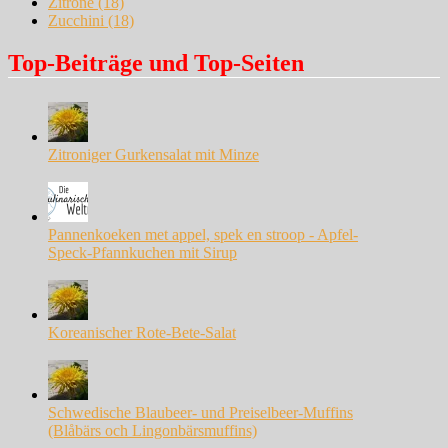
Zitrone
(18)
Zucchini
(18)
Top-Beiträge und Top-Seiten
Zitroniger Gurkensalat mit Minze
Pannenkoeken met appel, spek en stroop - Apfel-
Speck-Pfannkuchen mit Sirup
Koreanischer Rote-Bete-Salat
Schwedische Blaubeer- und Preiselbeer-Muffins
(Blåbärs och Lingonbärsmuffins)