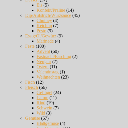
Eis
(5)
Konfekt/Praline
(14)
Dip/Aufstrich/Würzsauce
(45)
Chutney
(4)
Ketchup
(7)
Pesto
(9)
Essig/Öl/Gewürz
(9)
Marinade
(4)
Feste
(100)
Advent
(60)
Fastnacht/Fasching
(2)
Neujahr
(7)
Ostern
(11)
Valentinstag
(1)
Weihnachten
(23)
Fisch
(12)
Fleisch
(66)
Geflügel
(24)
Lamm
(11)
Rind
(19)
Schwein
(7)
Wild
(3)
Gemüse
(57)
Blattgemüse
(4)