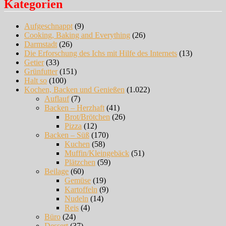
Kategorien
Aufgeschnappt
(9)
Cooking, Baking and Everything
(26)
Darmstadt
(26)
Die Erforschung des Ichs mit Hilfe des Internets
(13)
Getier
(33)
Grünfutter
(151)
Halt so
(100)
Kochen, Backen und Genießen
(1.022)
Auflauf
(7)
Backen – Herzhaft
(41)
Brot/Brötchen
(26)
Pizza
(12)
Backen – Süß
(170)
Kuchen
(58)
Muffin/Kleingebäck
(51)
Plätzchen
(59)
Beilage
(60)
Gemüse
(19)
Kartoffeln
(9)
Nudeln
(14)
Reis
(4)
Büro
(24)
Dessert
(37)