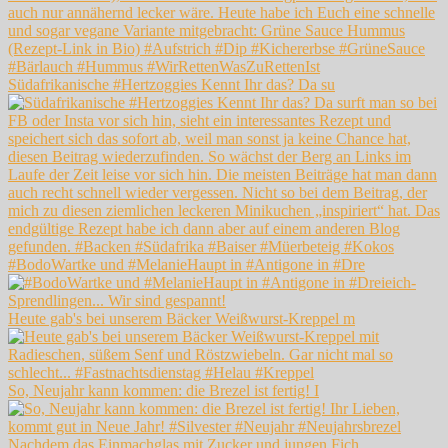
Südafrikanische #Hertzoggies Kennt Ihr das? Da su
#BodoWartke und #MelanieHaupt in #Antigone in #Dre
Heute gab's bei unserem Bäcker Weißwurst-Kreppel m
So, Neujahr kann kommen: die Brezel ist fertig! I
Nachdem das Einmachglas mit Zucker und jungen Fich