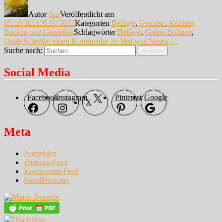
Autor
Sus
Veröffentlicht am
05.10.2011
06.10.2023
Kategorien
Beilage
,
Gemüse
,
Kochen,
Backen und Genießen
Schlagwörter
Beilage
,
Grüne Bohnen
,
Quitte
Schreibe einen Kommentar
zu Mal was Neues …
Suche nach:
Suchen
Social Media
Facebook
Instagram
Pinterest
Google
X
Meta
Anmelden
Eintrags-Feed
Kommentar-Feed
WordPress.org