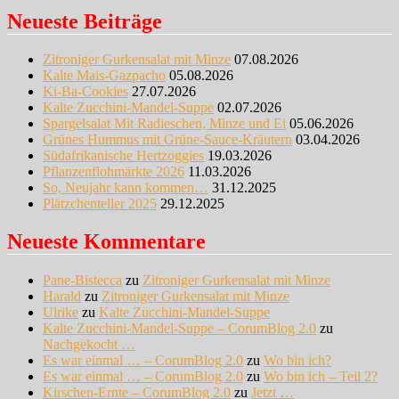
Neueste Beiträge
Zitroniger Gurkensalat mit Minze
07.08.2026
Kalte Mais-Gazpacho
05.08.2026
Ki-Ba-Cookies
27.07.2026
Kalte Zucchini-Mandel-Suppe
02.07.2026
Spargelsalat Mit Radieschen, Minze und Ei
05.06.2026
Grünes Hummus mit Grüne-Sauce-Kräutern
03.04.2026
Südafrikanische Hertzoggies
19.03.2026
Pflanzenflohmärkte 2026
11.03.2026
So, Neujahr kann kommen…
31.12.2025
Plätzchenteller 2025
29.12.2025
Neueste Kommentare
Pane-Bistecca
zu
Zitroniger Gurkensalat mit Minze
Harald
zu
Zitroniger Gurkensalat mit Minze
Ulrike
zu
Kalte Zucchini-Mandel-Suppe
Kalte Zucchini-Mandel-Suppe – CorumBlog 2.0
zu
Nachgekocht …
Es war einmal … – CorumBlog 2.0
zu
Wo bin ich?
Es war einmal … – CorumBlog 2.0
zu
Wo bin ich – Teil 2?
Kirschen-Ernte – CorumBlog 2.0
zu
Jetzt …