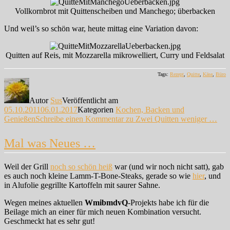
Vollkornbrot mit Quittenscheiben und Manchego; überbacken
Und weil’s so schön war, heute mittag eine Variation davon:
Quitten auf Reis, mit Mozzarella mikrowelliert, Curry und Feldsalat
Tags:
Rezept
,
Quitte
,
Käse
,
Büro
Autor
Sus
Veröffentlicht am
05.10.2011
06.01.2017
Kategorien
Kochen, Backen und
Genießen
Schreibe einen Kommentar
zu Zwei Quitten weniger …
Mal was Neues …
Weil der Grill
noch so schön heiß
war (und wir noch nicht satt), gab
es auch noch kleine Lamm-T-Bone-Steaks, gerade so wie
hier
, und
in Alufolie gegrillte Kartoffeln mit saurer Sahne.
Wegen meines aktuellen
WmibmdvQ
-Projekts habe ich für die
Beilage mich an einer für mich neuen Kombination versucht.
Geschmeckt hat es sehr gut!