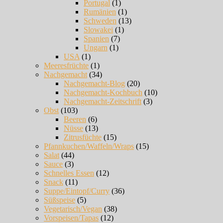
Portugal
(1)
Rumänien
(1)
Schweden
(13)
Slowakei
(1)
Spanien
(7)
Ungarn
(1)
USA
(1)
Meeresfrüchte
(1)
Nachgemacht
(34)
Nachgemacht-Blog
(20)
Nachgemacht-Kochbuch
(10)
Nachgemacht-Zeitschrift
(3)
Obst
(103)
Beeren
(6)
Nüsse
(13)
Zitrusfüchte
(15)
Pfannkuchen/Waffeln/Wraps
(15)
Salat
(44)
Sauce
(3)
Schnelles Essen
(12)
Snack
(11)
Suppe/Eintopf/Curry
(36)
Süßspeise
(5)
Vegetarisch/Vegan
(38)
Vorspeisen/Tapas
(12)