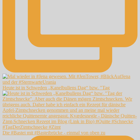
Heute ist in Schweden „Kanelbullens Dag“ bzw. "Tag
Die #Bastei mit #Basteibrücke - einmal von oben zu