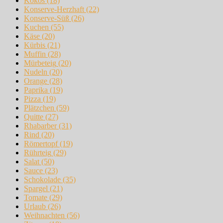
Kokos
(18)
Konserve-Herzhaft
(22)
Konserve-Süß
(26)
Kuchen
(55)
Käse
(20)
Kürbis
(21)
Muffin
(28)
Mürbeteig
(20)
Nudeln
(20)
Orange
(28)
Paprika
(19)
Pizza
(19)
Plätzchen
(59)
Quitte
(27)
Rhabarber
(31)
Rind
(20)
Römertopf
(19)
Rührteig
(29)
Salat
(50)
Sauce
(23)
Schokolade
(35)
Spargel
(21)
Tomate
(29)
Urlaub
(26)
Weihnachten
(56)