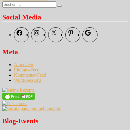
Suche
Spätes
Suchen
nach:
Brot
…
Social Media
Facebook
Instagram
X
Pinterest
Google
Meta
Anmelden
Eintrags-Feed
Kommentar-Feed
WordPress.org
Blog-Events