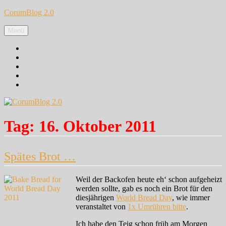
Zum
CorumBlog 2.0
Inhalt
springen
Menü
Facebook
Instagram
Pinterest
Google+
Twitter
Tag:
16. Oktober 2011
Spätes Brot …
Weil der Backofen heute eh‘ schon aufgeheizt
werden sollte, gab es noch ein Brot für den
diesjährigen
World Bread Day
, wie immer
veranstaltet von
1x Umrühren bitte
.
Ich habe den Teig schon früh am Morgen