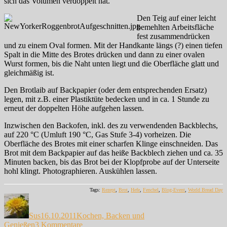
sich das Volumen verdoppelt hat.
Den Teig auf einer leicht
bemehlten Arbeitsfläche
fest zusammendrücken
und zu einem Oval formen. Mit der Handkante längs (?) einen tiefen
Spalt in die Mitte des Brotes drücken und dann zu einer ovalen
Wurst formen, bis die Naht unten liegt und die Oberfläche glatt und
gleichmäßig ist.
Den Brotlaib auf Backpapier (oder dem entsprechenden Ersatz)
legen, mit z.B. einer Plastiktüte bedecken und in ca. 1 Stunde zu
erneut der doppelten Höhe aufgehen lassen.
Inzwischen den Backofen, inkl. des zu verwendenden Backblechs,
auf 220 °C (Umluft 190 °C, Gas Stufe 3-4) vorheizen. Die
Oberfläche des Brotes mit einer scharfen Klinge einschneiden. Das
Brot mit dem Backpapier auf das heiße Backblech ziehen und ca. 35
Minuten backen, bis das Brot bei der Klopfprobe auf der Unterseite
hohl klingt. Photographieren. Auskühlen lassen.
Tags:
Rezept
,
Brot
,
Hefe
,
Fenchel
,
Blog-Event
,
World Bread Day
Autor
Veröffentlicht
Kategorien
am
Sus
16.10.2011
Kochen, Backen und
zu
Genießen
3 Kommentare