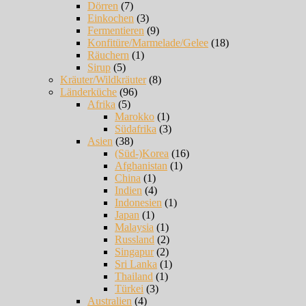
Dörren
(7)
Einkochen
(3)
Fermentieren
(9)
Konfitüre/Marmelade/Gelee
(18)
Räuchern
(1)
Sirup
(5)
Kräuter/Wildkräuter
(8)
Länderküche
(96)
Afrika
(5)
Marokko
(1)
Südafrika
(3)
Asien
(38)
(Süd-)Korea
(16)
Afghanistan
(1)
China
(1)
Indien
(4)
Indonesien
(1)
Japan
(1)
Malaysia
(1)
Russland
(2)
Singapur
(2)
Sri Lanka
(1)
Thailand
(1)
Türkei
(3)
Australien
(4)