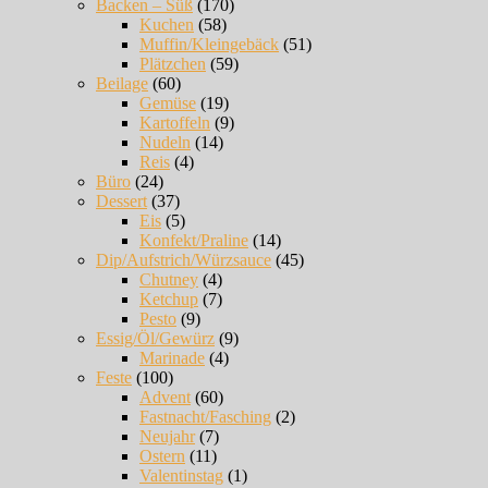
Backen – Süß
(170)
Kuchen
(58)
Muffin/Kleingebäck
(51)
Plätzchen
(59)
Beilage
(60)
Gemüse
(19)
Kartoffeln
(9)
Nudeln
(14)
Reis
(4)
Büro
(24)
Dessert
(37)
Eis
(5)
Konfekt/Praline
(14)
Dip/Aufstrich/Würzsauce
(45)
Chutney
(4)
Ketchup
(7)
Pesto
(9)
Essig/Öl/Gewürz
(9)
Marinade
(4)
Feste
(100)
Advent
(60)
Fastnacht/Fasching
(2)
Neujahr
(7)
Ostern
(11)
Valentinstag
(1)