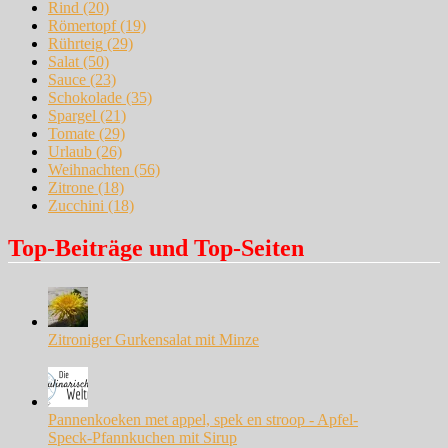
Rind
(20)
Römertopf
(19)
Rührteig
(29)
Salat
(50)
Sauce
(23)
Schokolade
(35)
Spargel
(21)
Tomate
(29)
Urlaub
(26)
Weihnachten
(56)
Zitrone
(18)
Zucchini
(18)
Top-Beiträge und Top-Seiten
Zitroniger Gurkensalat mit Minze
Pannenkoeken met appel, spek en stroop - Apfel-
Speck-Pfannkuchen mit Sirup