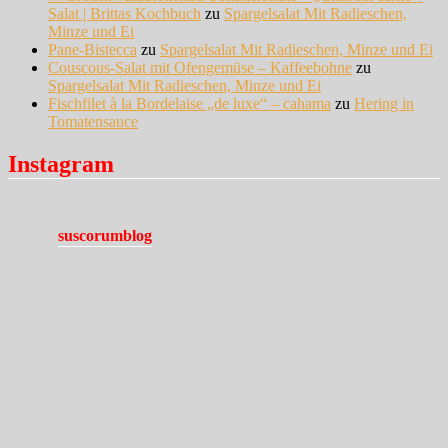
Salat | Brittas Kochbuch
zu
Spargelsalat Mit Radieschen,
Minze und Ei
Pane-Bistecca
zu
Spargelsalat Mit Radieschen, Minze und Ei
Couscous-Salat mit Ofengemüse – Kaffeebohne
zu
Spargelsalat Mit Radieschen, Minze und Ei
Fischfilet à la Bordelaise „de luxe“ – cahama
zu
Hering in
Tomatensauce
Instagram
suscorumblog