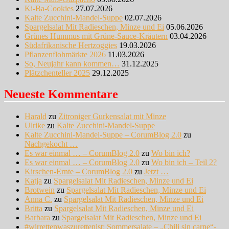
Ki-Ba-Cookies
27.07.2026
Kalte Zucchini-Mandel-Suppe
02.07.2026
Spargelsalat Mit Radieschen, Minze und Ei
05.06.2026
Grünes Hummus mit Grüne-Sauce-Kräutern
03.04.2026
Südafrikanische Hertzoggies
19.03.2026
Pflanzenflohmärkte 2026
11.03.2026
So, Neujahr kann kommen…
31.12.2025
Plätzchenteller 2025
29.12.2025
Neueste Kommentare
Harald
zu
Zitroniger Gurkensalat mit Minze
Ulrike
zu
Kalte Zucchini-Mandel-Suppe
Kalte Zucchini-Mandel-Suppe – CorumBlog 2.0
zu
Nachgekocht …
Es war einmal … – CorumBlog 2.0
zu
Wo bin ich?
Es war einmal … – CorumBlog 2.0
zu
Wo bin ich – Teil 2?
Kirschen-Ernte – CorumBlog 2.0
zu
Jetzt …
Katja
zu
Spargelsalat Mit Radieschen, Minze und Ei
Brotwein
zu
Spargelsalat Mit Radieschen, Minze und Ei
Anna C.
zu
Spargelsalat Mit Radieschen, Minze und Ei
Britta
zu
Spargelsalat Mit Radieschen, Minze und Ei
Barbara
zu
Spargelsalat Mit Radieschen, Minze und Ei
#wirrettenwaszurettenist: Sommersalate – „Chili sin carne“-