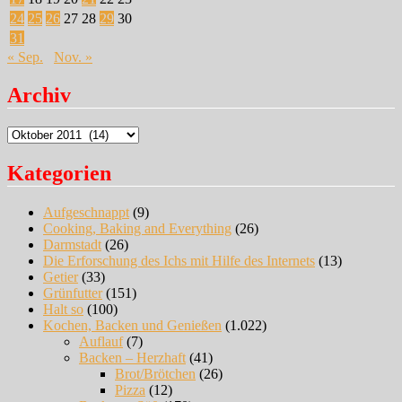
24
25
26
27
28
29
30
31
« Sep.
Nov. »
Archiv
Archiv
Kategorien
Aufgeschnappt
(9)
Cooking, Baking and Everything
(26)
Darmstadt
(26)
Die Erforschung des Ichs mit Hilfe des Internets
(13)
Getier
(33)
Grünfutter
(151)
Halt so
(100)
Kochen, Backen und Genießen
(1.022)
Auflauf
(7)
Backen – Herzhaft
(41)
Brot/Brötchen
(26)
Pizza
(12)