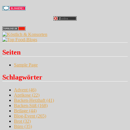
Seiten
Sample Page
Schlagwörter
Advent
(46)
Aprikose
(22)
Backen-Herzhaft
(41)
Backen-Süß
(168)
Beilage
(44)
Blog-Event
(265)
Brot
(32)
Büro
(35)