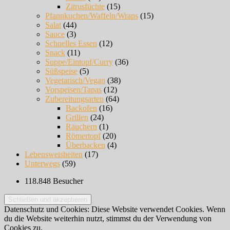
Zitrusfüchte
(15)
Pfannkuchen/Waffeln/Wraps
(15)
Salat
(44)
Sauce
(3)
Schnelles Essen
(12)
Snack
(11)
Suppe/Eintopf/Curry
(36)
Süßspeise
(5)
Vegetarisch/Vegan
(38)
Vorspeisen/Tapas
(12)
Zubereitungsarten
(64)
Backofen
(16)
Grillen
(24)
Räuchern
(1)
Römertopf
(20)
Überbacken
(4)
Lebensweisheiten
(17)
Unterwegs
(59)
118.848 Besucher
Datenschutz und Cookies: Diese Website verwendet Cookies. Wenn
du die Website weiterhin nutzt, stimmst du der Verwendung von
Cookies zu.