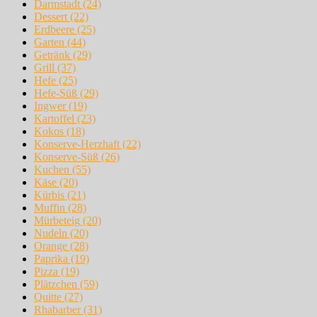
Darmstadt
(24)
Dessert
(22)
Erdbeere
(25)
Garten
(44)
Getränk
(29)
Grill
(37)
Hefe
(25)
Hefe-Süß
(29)
Ingwer
(19)
Kartoffel
(23)
Kokos
(18)
Konserve-Herzhaft
(22)
Konserve-Süß
(26)
Kuchen
(55)
Käse
(20)
Kürbis
(21)
Muffin
(28)
Mürbeteig
(20)
Nudeln
(20)
Orange
(28)
Paprika
(19)
Pizza
(19)
Plätzchen
(59)
Quitte
(27)
Rhabarber
(31)