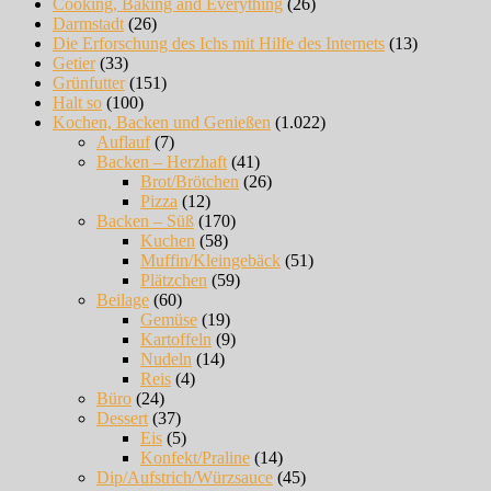
Cooking, Baking and Everything
(26)
Darmstadt
(26)
Die Erforschung des Ichs mit Hilfe des Internets
(13)
Getier
(33)
Grünfutter
(151)
Halt so
(100)
Kochen, Backen und Genießen
(1.022)
Auflauf
(7)
Backen – Herzhaft
(41)
Brot/Brötchen
(26)
Pizza
(12)
Backen – Süß
(170)
Kuchen
(58)
Muffin/Kleingebäck
(51)
Plätzchen
(59)
Beilage
(60)
Gemüse
(19)
Kartoffeln
(9)
Nudeln
(14)
Reis
(4)
Büro
(24)
Dessert
(37)
Eis
(5)
Konfekt/Praline
(14)
Dip/Aufstrich/Würzsauce
(45)