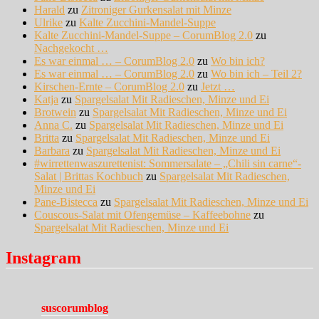
Harald
zu
Zitroniger Gurkensalat mit Minze
Ulrike
zu
Kalte Zucchini-Mandel-Suppe
Kalte Zucchini-Mandel-Suppe – CorumBlog 2.0
zu
Nachgekocht …
Es war einmal … – CorumBlog 2.0
zu
Wo bin ich?
Es war einmal … – CorumBlog 2.0
zu
Wo bin ich – Teil 2?
Kirschen-Ernte – CorumBlog 2.0
zu
Jetzt …
Katja
zu
Spargelsalat Mit Radieschen, Minze und Ei
Brotwein
zu
Spargelsalat Mit Radieschen, Minze und Ei
Anna C.
zu
Spargelsalat Mit Radieschen, Minze und Ei
Britta
zu
Spargelsalat Mit Radieschen, Minze und Ei
Barbara
zu
Spargelsalat Mit Radieschen, Minze und Ei
#wirrettenwaszurettenist: Sommersalate – „Chili sin carne“-
Salat | Brittas Kochbuch
zu
Spargelsalat Mit Radieschen,
Minze und Ei
Pane-Bistecca
zu
Spargelsalat Mit Radieschen, Minze und Ei
Couscous-Salat mit Ofengemüse – Kaffeebohne
zu
Spargelsalat Mit Radieschen, Minze und Ei
Instagram
suscorumblog