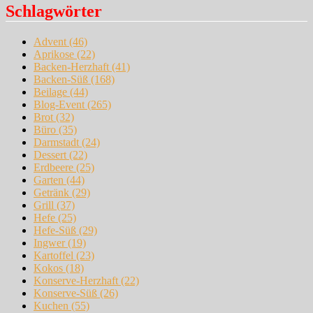
Schlagwörter
Advent
(46)
Aprikose
(22)
Backen-Herzhaft
(41)
Backen-Süß
(168)
Beilage
(44)
Blog-Event
(265)
Brot
(32)
Büro
(35)
Darmstadt
(24)
Dessert
(22)
Erdbeere
(25)
Garten
(44)
Getränk
(29)
Grill
(37)
Hefe
(25)
Hefe-Süß
(29)
Ingwer
(19)
Kartoffel
(23)
Kokos
(18)
Konserve-Herzhaft
(22)
Konserve-Süß
(26)
Kuchen
(55)