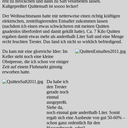
erst zu Bröckchen und dann zu Saft verarbeiten lassen.
Kaltgepreßter Quittensaft ist soooo lecker!
Der Weihnachtsmann hatte mir netterweise einen richtig kräftigen
elektrischen, zentrifugierenden Entsafter zukommen lassen
(nachdem ich einen etwas schwächeren mit meinen Quitten
gnadenlos überfordert und damit gekillt hatte). Ca. 7 Kilo Quitten
ergaben damit etwas mehr als anderthalb Liter Saft und eine Menge
recht feuchten Trester. Das fand ich nicht so wirklich befriedigend.
Da kam mir eine glorreiche Idee: Im
Keller steht noch eine kleine
Obstpresse, die ich schon vor einiger
Zeit auf einem Flohmarkt günstig
erworben hatte.
Da habe ich
den Trester
gerade noch
einmal
ausgepreßt.
Siehe da,
noch einmal gute anderthalb Liter. Somit
ergab sich eine Ausbeute von gut 50-60% –
schon ganz ordentlich für den
Hausgebrauch, oder?