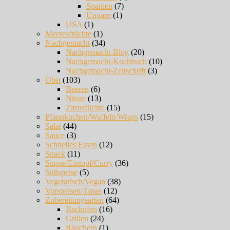
Spanien
(7)
Ungarn
(1)
USA
(1)
Meeresfrüchte
(1)
Nachgemacht
(34)
Nachgemacht-Blog
(20)
Nachgemacht-Kochbuch
(10)
Nachgemacht-Zeitschrift
(3)
Obst
(103)
Beeren
(6)
Nüsse
(13)
Zitrusfüchte
(15)
Pfannkuchen/Waffeln/Wraps
(15)
Salat
(44)
Sauce
(3)
Schnelles Essen
(12)
Snack
(11)
Suppe/Eintopf/Curry
(36)
Süßspeise
(5)
Vegetarisch/Vegan
(38)
Vorspeisen/Tapas
(12)
Zubereitungsarten
(64)
Backofen
(16)
Grillen
(24)
Räuchern
(1)