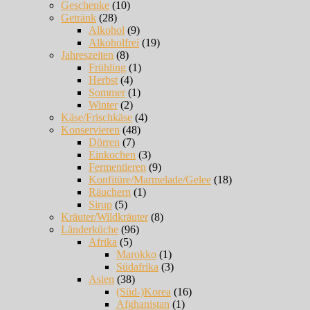
Geschenke
(10)
Getränk
(28)
Alkohol
(9)
Alkoholfrei
(19)
Jahreszeiten
(8)
Frühling
(1)
Herbst
(4)
Sommer
(1)
Winter
(2)
Käse/Frischkäse
(4)
Konservieren
(48)
Dörren
(7)
Einkochen
(3)
Fermentieren
(9)
Konfitüre/Marmelade/Gelee
(18)
Räuchern
(1)
Sirup
(5)
Kräuter/Wildkräuter
(8)
Länderküche
(96)
Afrika
(5)
Marokko
(1)
Südafrika
(3)
Asien
(38)
(Süd-)Korea
(16)
Afghanistan
(1)