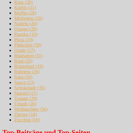
Käse
(20)
Kürbis
(21)
Muffin
(28)
Mürbeteig
(20)
Nudeln
(20)
Orange
(28)
Paprika
(19)
Pizza
(19)
Plätzchen
(59)
Quitte
(27)
Rhabarber
(31)
Rind
(20)
Römertopf
(19)
Rührteig
(29)
Salat
(50)
Sauce
(23)
Schokolade
(35)
Spargel
(21)
Tomate
(29)
Urlaub
(26)
Weihnachten
(56)
Zitrone
(18)
Zucchini
(18)
Top-Beiträge und Top-Seiten