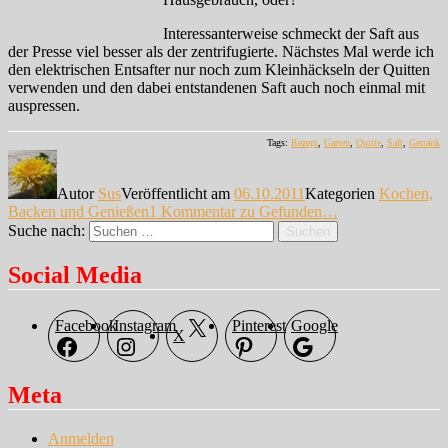
Interessanterweise schmeckt der Saft aus
der Presse viel besser als der zentrifugierte. Nächstes Mal werde ich
den elektrischen Entsafter nur noch zum Kleinhäckseln der Quitten
verwenden und den dabei entstandenen Saft auch noch einmal mit
auspressen.
Tags:
Rezept
,
Garten
,
Quitte
,
Saft
,
Getränk
Autor
Sus
Veröffentlicht am
06.10.2011
Kategorien
Kochen,
Backen und Genießen
1 Kommentar
zu Gefunden…
Suche nach:
Suchen
Social Media
Facebook
Instagram
Pinterest
Google
X
Meta
Anmelden