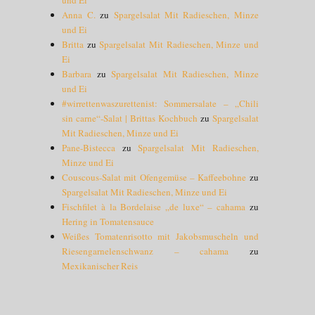
Anna C.
zu
Spargelsalat Mit Radieschen, Minze
und Ei
Britta
zu
Spargelsalat Mit Radieschen, Minze und
Ei
Barbara
zu
Spargelsalat Mit Radieschen, Minze
und Ei
#wirrettenwaszurettenist: Sommersalate – „Chili
sin carne“-Salat | Brittas Kochbuch
zu
Spargelsalat
Mit Radieschen, Minze und Ei
Pane-Bistecca
zu
Spargelsalat Mit Radieschen,
Minze und Ei
Couscous-Salat mit Ofengemüse – Kaffeebohne
zu
Spargelsalat Mit Radieschen, Minze und Ei
Fischfilet à la Bordelaise „de luxe“ – cahama
zu
Hering in Tomatensauce
Weißes Tomatenrisotto mit Jakobsmuscheln und
Riesengarnelenschwanz – cahama
zu
Mexikanischer Reis