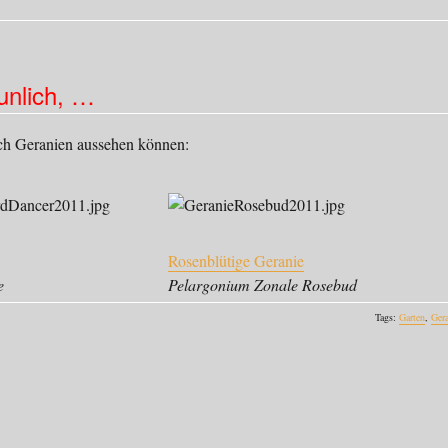
unlich, …
ch Geranien aussehen können:
Rosenblütige Geranie
e
Pelargonium Zonale Rosebud
Tags:
Garten
,
Gera