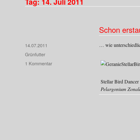
Tag:
14. Juli 2011
Schon ersta
… wie unterschiedli
Veröffentlicht
14.07.2011
am
Kategorien
Grünfutter
zu
1 Kommentar
Schon
erstaunlich,
Stellar Bird Dancer
…
Pelargonium Zonal