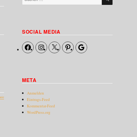
nach:
SOCIAL MEDIA
Facebook
Instagram
X
Pinterest
Google
META
Anmelden
nie
Eintrags-Feed
Kommentar-Feed
WordPress.org