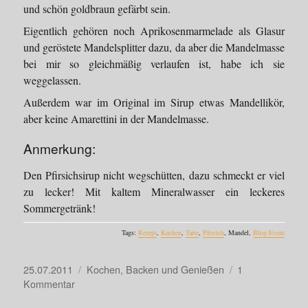
und schön goldbraun gefärbt sein.
Eigentlich gehören noch Aprikosenmarmelade als Glasur
und geröstete Mandelsplitter dazu, da aber die Mandelmasse
bei mir so gleichmäßig verlaufen ist, habe ich sie
weggelassen.
Außerdem war im Original im Sirup etwas Mandellikör,
aber keine Amarettini in der Mandelmasse.
Anmerkung:
Den Pfirsichsirup nicht wegschütten, dazu schmeckt er viel
zu lecker! Mit kaltem Mineralwasser ein leckeres
Sommergetränk!
Tags:
Rezept
,
Kuchen
,
Tarte
,
Pfirsich
, Mandel,
Blog-Event
Veröffentlicht
Kategorien
25.07.2011
Kochen, Backen und Genießen
1
am
zu
Kommentar
Ich