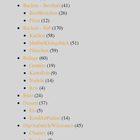
Backen – Herzhaft
(41)
Brot/Brötchen
(26)
Pizza
(12)
Backen – Süß
(170)
Kuchen
(58)
Muffin/Kleingebäck
(51)
Plätzchen
(59)
Beilage
(60)
Gemüse
(19)
Kartoffeln
(9)
Nudeln
(14)
Reis
(4)
Büro
(24)
Dessert
(37)
Eis
(5)
Konfekt/Praline
(14)
Dip/Aufstrich/Würzsauce
(45)
Chutney
(4)