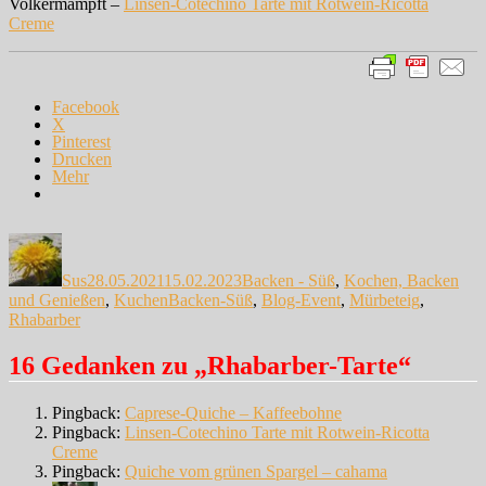
Volkermampft –
Linsen-Cotechino Tarte mit Rotwein-Ricotta
Creme
Facebook
X
Pinterest
Drucken
Mehr
Autor
Veröffentlicht
Kategorien
am
Sus
28.05.2021
15.02.2023
Backen - Süß
,
Kochen, Backen
Schlagwörter
und Genießen
,
Kuchen
Backen-Süß
,
Blog-Event
,
Mürbeteig
,
Rhabarber
16 Gedanken zu „Rhabarber-Tarte“
Pingback:
Caprese-Quiche – Kaffeebohne
Pingback:
Linsen-Cotechino Tarte mit Rotwein-Ricotta
Creme
Pingback:
Quiche vom grünen Spargel – cahama