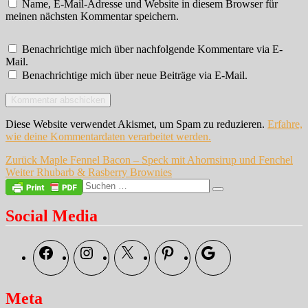
Name, E-Mail-Adresse und Website in diesem Browser für
meinen nächsten Kommentar speichern.
Benachrichtige mich über nachfolgende Kommentare via E-
Mail.
Benachrichtige mich über neue Beiträge via E-Mail.
Diese Website verwendet Akismet, um Spam zu reduzieren.
Erfahre,
wie deine Kommentardaten verarbeitet werden.
Beitragsnavigation
Vorheriger
Zurück
Maple Fennel Bacon – Speck mit Ahornsirup und Fenchel
Nächster
Beitrag:
Weiter
Rhubarb & Rasberry Brownies
Beitrag:
Suche
Suchen
nach:
Social Media
Facebook
Instagram
X
Pinterest
Google
Meta