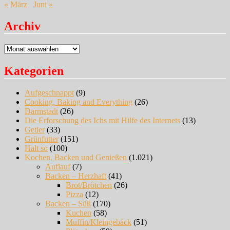
« März
Juni »
Archiv
Archiv
Kategorien
Aufgeschnappt
(9)
Cooking, Baking and Everything
(26)
Darmstadt
(26)
Die Erforschung des Ichs mit Hilfe des Internets
(13)
Getier
(33)
Grünfutter
(151)
Halt so
(100)
Kochen, Backen und Genießen
(1.021)
Auflauf
(7)
Backen – Herzhaft
(41)
Brot/Brötchen
(26)
Pizza
(12)
Backen – Süß
(170)
Kuchen
(58)
Muffin/Kleingebäck
(51)