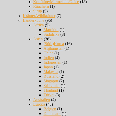
Konfitüre/Marmelade/Gelee
(18)
Räuchern
(1)
Sirup
(5)
Kräuter/Wildkräuter
(7)
Länderküche
(96)
Afrika
(5)
Marokko
(1)
Südafrika
(3)
Asien
(38)
(Süd-)Korea
(16)
Afghanistan
(1)
China
(1)
Indien
(4)
Indonesien
(1)
Japan
(1)
Malaysia
(1)
Russland
(2)
Singapur
(2)
Sri Lanka
(1)
Thailand
(1)
Türkei
(3)
Australien
(4)
Europa
(48)
Belgien
(1)
Dänemark
(1)