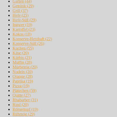
Garten
(44)
Getränk
(29)
Grill
(37)
Hefe
(25)
Hefe-Süß
(29)
Ingwer
(19)
Kartoffel
(23)
Kokos
(18)
Konserve-Herzhaft
(22)
Konserve-Süß
(26)
Kuchen
(55)
Käse
(20)
Kürbis
(21)
Muffin
(28)
Mürbeteig
(20)
Nudeln
(20)
Orange
(28)
Paprika
(19)
Pizza
(19)
Plätzchen
(59)
Quitte
(27)
Rhabarber
(31)
Rind
(20)
Römertopf
(19)
Rührteig
(29)