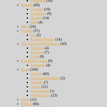
Plätzchen
(59)
Beilage
(60)
Gemüse
(19)
Kartoffeln
(9)
Nudeln
(14)
Reis
(4)
Büro
(24)
Dessert
(37)
Eis
(5)
Konfekt/Praline
(14)
Dip/Aufstrich/Würzsauce
(45)
Chutney
(4)
Ketchup
(7)
Pesto
(9)
Essig/Öl/Gewürz
(9)
Marinade
(4)
Feste
(100)
Advent
(60)
Fastnacht/Fasching
(2)
Neujahr
(7)
Ostern
(11)
Valentinstag
(1)
Weihnachten
(23)
Fisch
(12)
Fleisch
(66)