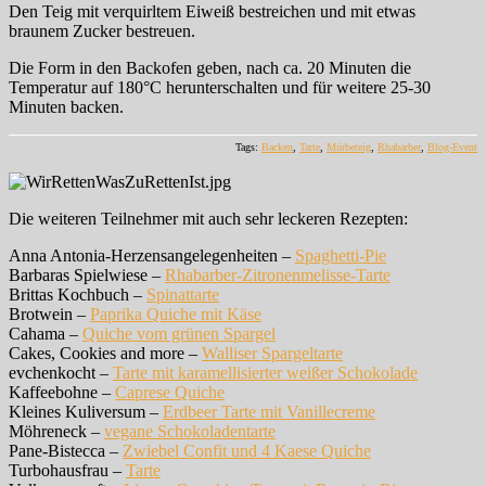
Den Teig mit verquirltem Eiweiß bestreichen und mit etwas
braunem Zucker bestreuen.
Die Form in den Backofen geben, nach ca. 20 Minuten die
Temperatur auf 180°C herunterschalten und für weitere 25-30
Minuten backen.
Tags:
Backen
,
Tarte
,
Mürbeteig
,
Rhabarber
,
Blog-Event
Die weiteren Teilnehmer mit auch sehr leckeren Rezepten:
Anna Antonia-Herzensangelegenheiten –
Spaghetti-Pie
Barbaras Spielwiese –
Rhabarber-Zitronenmelisse-Tarte
Brittas Kochbuch –
Spinattarte
Brotwein –
Paprika Quiche mit Käse
Cahama –
Quiche vom grünen Spargel
Cakes, Cookies and more –
Walliser Spargeltarte
evchenkocht –
Tarte mit karamellisierter weißer Schokolade
Kaffeebohne –
Caprese Quiche
Kleines Kuliversum –
Erdbeer Tarte mit Vanillecreme
Möhreneck –
vegane Schokoladentarte
Pane-Bistecca –
Zwiebel Confit und 4 Kaese Quiche
Turbohausfrau –
Tarte