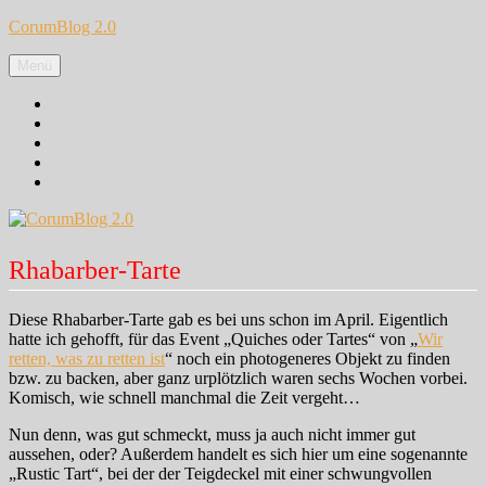
Zum
CorumBlog 2.0
Inhalt
springen
Menü
Facebook
Instagram
Pinterest
Google+
Twitter
Rhabarber-Tarte
Diese Rhabarber-Tarte gab es bei uns schon im April. Eigentlich
hatte ich gehofft, für das Event „Quiches oder Tartes“ von „
Wir
retten, was zu retten ist
“ noch ein photogeneres Objekt zu finden
bzw. zu backen, aber ganz urplötzlich waren sechs Wochen vorbei.
Komisch, wie schnell manchmal die Zeit vergeht…
Nun denn, was gut schmeckt, muss ja auch nicht immer gut
aussehen, oder? Außerdem handelt es sich hier um eine sogenannte
„Rustic Tart“, bei der der Teigdeckel mit einer schwungvollen