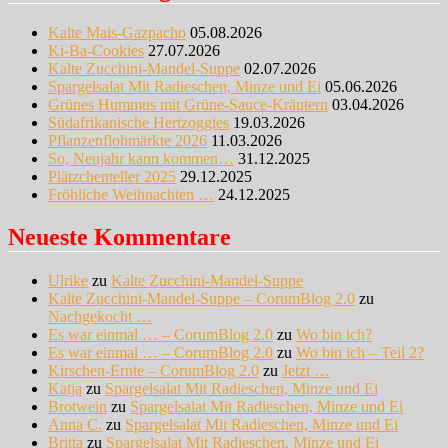
Kalte Mais-Gazpacho
05.08.2026
Ki-Ba-Cookies
27.07.2026
Kalte Zucchini-Mandel-Suppe
02.07.2026
Spargelsalat Mit Radieschen, Minze und Ei
05.06.2026
Grünes Hummus mit Grüne-Sauce-Kräutern
03.04.2026
Südafrikanische Hertzoggies
19.03.2026
Pflanzenflohmärkte 2026
11.03.2026
So, Neujahr kann kommen…
31.12.2025
Plätzchenteller 2025
29.12.2025
Fröhliche Weihnachten …
24.12.2025
Neueste Kommentare
Ulrike
zu
Kalte Zucchini-Mandel-Suppe
Kalte Zucchini-Mandel-Suppe – CorumBlog 2.0
zu
Nachgekocht …
Es war einmal … – CorumBlog 2.0
zu
Wo bin ich?
Es war einmal … – CorumBlog 2.0
zu
Wo bin ich – Teil 2?
Kirschen-Ernte – CorumBlog 2.0
zu
Jetzt …
Katja
zu
Spargelsalat Mit Radieschen, Minze und Ei
Brotwein
zu
Spargelsalat Mit Radieschen, Minze und Ei
Anna C.
zu
Spargelsalat Mit Radieschen, Minze und Ei
Britta
zu
Spargelsalat Mit Radieschen, Minze und Ei