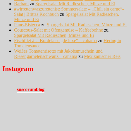
Barbara
zu
Spargelsalat Mit Radieschen, Minze und Ei
#wirrettenwaszurettenist: Sommersalate – „Chili sin carne“-
Salat | Brittas Kochbuch
zu
Spargelsalat Mit Radieschen,
Minze und Ei
Pane-Bistecca
zu
Spargelsalat Mit Radieschen, Minze und Ei
Couscous-Salat mit Ofengemüse – Kaffeebohne
zu
Spargelsalat Mit Radieschen, Minze und Ei
Fischfilet à la Bordelaise „de luxe“ – cahama
zu
Hering in
Tomatensauce
Weißes Tomatenrisotto mit Jakobsmuscheln und
Riesengarnelenschwanz – cahama
zu
Mexikanischer Reis
Instagram
suscorumblog