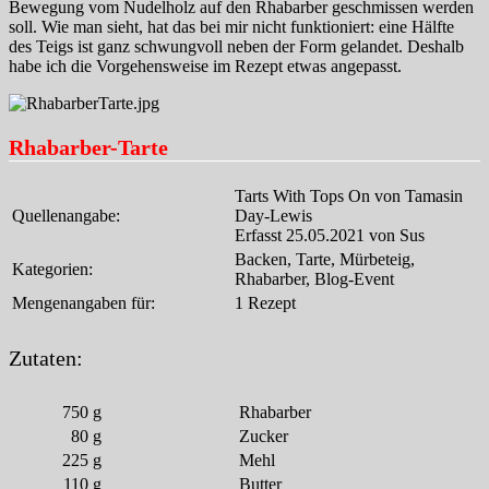
Bewegung vom Nudelholz auf den Rhabarber geschmissen werden
soll. Wie man sieht, hat das bei mir nicht funktioniert: eine Hälfte
des Teigs ist ganz schwungvoll neben der Form gelandet. Deshalb
habe ich die Vorgehensweise im Rezept etwas angepasst.
Rhabarber-Tarte
Tarts With Tops On von Tamasin
Quellenangabe:
Day-Lewis
Erfasst 25.05.2021 von Sus
Backen, Tarte, Mürbeteig,
Kategorien:
Rhabarber, Blog-Event
Mengenangaben für:
1 Rezept
Zutaten:
750
g
Rhabarber
80
g
Zucker
225
g
Mehl
110
g
Butter