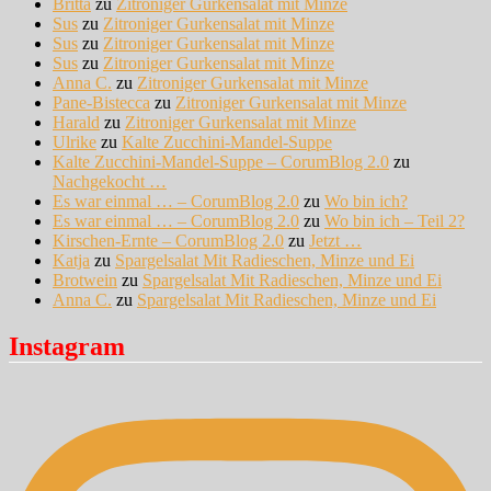
Britta
zu
Zitroniger Gurkensalat mit Minze
Sus
zu
Zitroniger Gurkensalat mit Minze
Sus
zu
Zitroniger Gurkensalat mit Minze
Sus
zu
Zitroniger Gurkensalat mit Minze
Anna C.
zu
Zitroniger Gurkensalat mit Minze
Pane-Bistecca
zu
Zitroniger Gurkensalat mit Minze
Harald
zu
Zitroniger Gurkensalat mit Minze
Ulrike
zu
Kalte Zucchini-Mandel-Suppe
Kalte Zucchini-Mandel-Suppe – CorumBlog 2.0
zu
Nachgekocht …
Es war einmal … – CorumBlog 2.0
zu
Wo bin ich?
Es war einmal … – CorumBlog 2.0
zu
Wo bin ich – Teil 2?
Kirschen-Ernte – CorumBlog 2.0
zu
Jetzt …
Katja
zu
Spargelsalat Mit Radieschen, Minze und Ei
Brotwein
zu
Spargelsalat Mit Radieschen, Minze und Ei
Anna C.
zu
Spargelsalat Mit Radieschen, Minze und Ei
Instagram