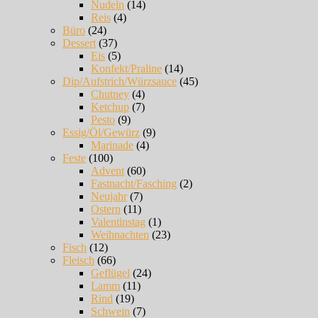
Nudeln
(14)
Reis
(4)
Büro
(24)
Dessert
(37)
Eis
(5)
Konfekt/Praline
(14)
Dip/Aufstrich/Würzsauce
(45)
Chutney
(4)
Ketchup
(7)
Pesto
(9)
Essig/Öl/Gewürz
(9)
Marinade
(4)
Feste
(100)
Advent
(60)
Fastnacht/Fasching
(2)
Neujahr
(7)
Ostern
(11)
Valentinstag
(1)
Weihnachten
(23)
Fisch
(12)
Fleisch
(66)
Geflügel
(24)
Lamm
(11)
Rind
(19)
Schwein
(7)