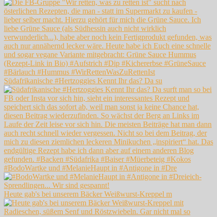
Südafrikanische #Hertzoggies Kennt Ihr das? Da su
#BodoWartke und #MelanieHaupt in #Antigone in #Dre
Heute gab's bei unserem Bäcker Weißwurst-Kreppel m