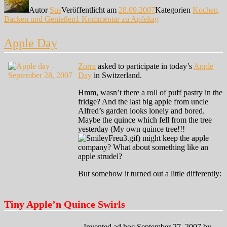
Autor
Sus
Veröffentlicht am
28.09.2007
Kategorien
Kochen,
Backen und Genießen
1 Kommentar
zu Apfeltag
Apple Day
Zorra
asked to participate in today’s
Apple
Day
in Switzerland.
Hmm, wasn’t there a roll of puff pastry in the
fridge? And the last big apple from uncle
Alfred’s garden looks lonely and bored.
Maybe the quince which fell from the tree
yesterday (My own quince tree!!!
) might keep the apple
company? What about something like an
apple strudel?
But somehow it turned out a little differently:
Tiny Apple’n Quince Swirls
Invented ad hoc September 27, 2007 by