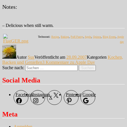
Notes:
– Delicious when still warm.
Technorati:
Recipe
,
Baking
,
Puff Pastry
,
Apple
,
Quince
,
Blog Event
,
Apple
day
Autor
Sus
Veröffentlicht am
28.09.2007
Kategorien
Kochen,
Backen und Genießen
3 Kommentare
zu Apple Day
Suche nach:
Suchen
Social Media
Facebook
Instagram
Pinterest
Google
X
Meta
Anmelden