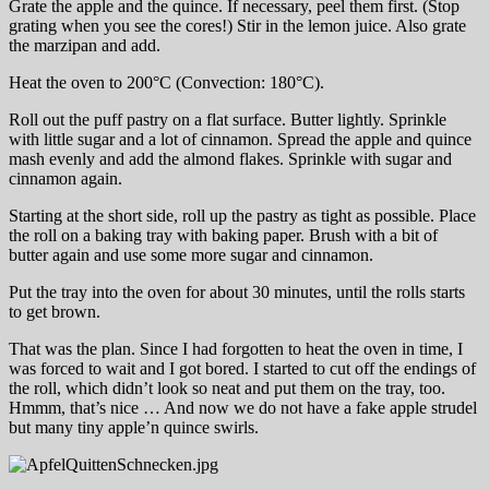
Grate the apple and the quince. If necessary, peel them first. (Stop
grating when you see the cores!) Stir in the lemon juice. Also grate
the marzipan and add.
Heat the oven to 200°C (Convection: 180°C).
Roll out the puff pastry on a flat surface. Butter lightly. Sprinkle
with little sugar and a lot of cinnamon. Spread the apple and quince
mash evenly and add the almond flakes. Sprinkle with sugar and
cinnamon again.
Starting at the short side, roll up the pastry as tight as possible. Place
the roll on a baking tray with baking paper. Brush with a bit of
butter again and use some more sugar and cinnamon.
Put the tray into the oven for about 30 minutes, until the rolls starts
to get brown.
That was the plan. Since I had forgotten to heat the oven in time, I
was forced to wait and I got bored. I started to cut off the endings of
the roll, which didn’t look so neat and put them on the tray, too.
Hmmm, that’s nice … And now we do not have a fake apple strudel
but many tiny apple’n quince swirls.