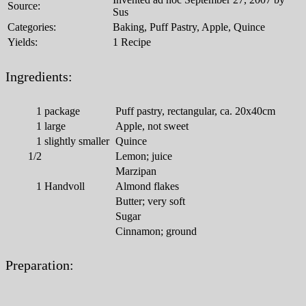
Source:
Sus
Categories:
Baking, Puff Pastry, Apple, Quince
Yields:
1 Recipe
Ingredients:
1
package
Puff pastry, rectangular, ca. 20x40cm
1
large
Apple, not sweet
1
slightly smaller
Quince
1/2
Lemon; juice
Marzipan
1
Handvoll
Almond flakes
Butter; very soft
Sugar
Cinnamon; ground
Preparation: