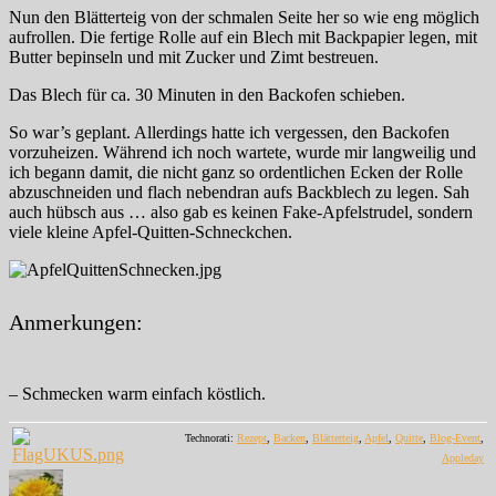
Nun den Blätterteig von der schmalen Seite her so wie eng möglich
aufrollen. Die fertige Rolle auf ein Blech mit Backpapier legen, mit
Butter bepinseln und mit Zucker und Zimt bestreuen.
Das Blech für ca. 30 Minuten in den Backofen schieben.
So war’s geplant. Allerdings hatte ich vergessen, den Backofen
vorzuheizen. Während ich noch wartete, wurde mir langweilig und
ich begann damit, die nicht ganz so ordentlichen Ecken der Rolle
abzuschneiden und flach nebendran aufs Backblech zu legen. Sah
auch hübsch aus … also gab es keinen Fake-Apfelstrudel, sondern
viele kleine Apfel-Quitten-Schneckchen.
Anmerkungen:
– Schmecken warm einfach köstlich.
Technorati:
Rezept
,
Backen
,
Blätterteig
,
Apfel
,
Quitte
,
Blog-Event
,
Appleday