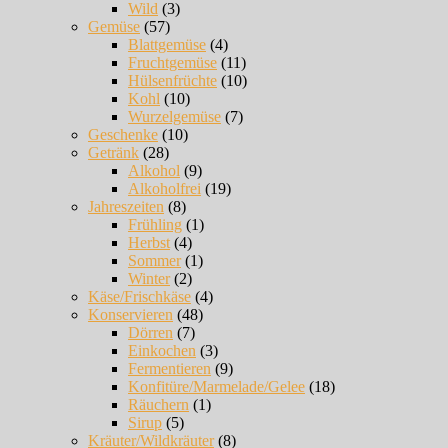
Wild
(3)
Gemüse
(57)
Blattgemüse
(4)
Fruchtgemüse
(11)
Hülsenfrüchte
(10)
Kohl
(10)
Wurzelgemüse
(7)
Geschenke
(10)
Getränk
(28)
Alkohol
(9)
Alkoholfrei
(19)
Jahreszeiten
(8)
Frühling
(1)
Herbst
(4)
Sommer
(1)
Winter
(2)
Käse/Frischkäse
(4)
Konservieren
(48)
Dörren
(7)
Einkochen
(3)
Fermentieren
(9)
Konfitüre/Marmelade/Gelee
(18)
Räuchern
(1)
Sirup
(5)
Kräuter/Wildkräuter
(8)