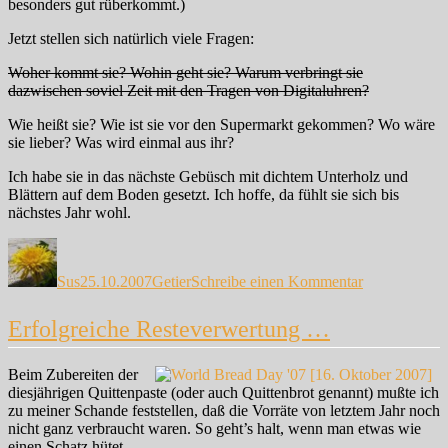
besonders gut rüberkommt.)
Jetzt stellen sich natürlich viele Fragen:
Woher kommt sie? Wohin geht sie? Warum verbringt sie
dazwischen soviel Zeit mit den Tragen von Digitaluhren?
Wie heißt sie? Wie ist sie vor den Supermarkt gekommen? Wo wäre
sie lieber? Was wird einmal aus ihr?
Ich habe sie in das nächste Gebüsch mit dichtem Unterholz und
Blättern auf dem Boden gesetzt. Ich hoffe, da fühlt sie sich bis
nächstes Jahr wohl.
Autor
Veröffentlicht
Kategorien
zu
am
Begegnung
Sus
25.10.2007
Getier
Schreibe einen Kommentar
…
Erfolgreiche Resteverwertung …
Beim Zubereiten der
diesjährigen Quittenpaste (oder auch Quittenbrot genannt) mußte ich
zu meiner Schande feststellen, daß die Vorräte von letztem Jahr noch
nicht ganz verbraucht waren. So geht’s halt, wenn man etwas wie
einen Schatz hütet.