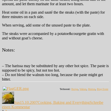
amount, and let them marinate for at least two hours.
Heat some oil in a pan and sauté the the steaks (with the paste) for
three minutes on each side.
When serving, add some of the unused paste to the plate.
The steaks were accompanied by a potatoe&courgette gratin with
and without goat’s cheese.
Notes:
– The harissa may be substituted by any other hot spice. The paste is
supposed to be spicy, but not too hot.
– Do not blend the walnuts too long, because the paste might get
bitter.
Technorati:
Recipe
,
Walnut
,
Mutton
,
Blog Event
Autor
Veröffentlicht
Kategorien
am
Sus
15.10.2007
Cooking, Baking and Everything
Schreibe
zu
einen Kommentar