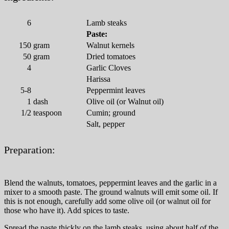
6
Lamb steaks
Paste:
150
gram
Walnut kernels
50
gram
Dried tomatoes
4
Garlic Cloves
Harissa
5-8
Peppermint leaves
1
dash
Olive oil (or Walnut oil)
1/2
teaspoon
Cumin; ground
Salt, pepper
Preparation:
Blend the walnuts, tomatoes, peppermint leaves and the garlic in a
mixer to a smooth paste. The ground walnuts will emit some oil. If
this is not enough, carefully add some olive oil (or walnut oil for
those who have it). Add spices to taste.
Spread the paste thickly on the lamb steaks, using about half of the