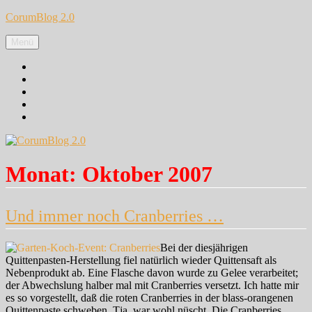
Zum
CorumBlog 2.0
Inhalt
springen
Menü
Facebook
Instagram
Pinterest
Google+
Twitter
Monat:
Oktober 2007
Und immer noch Cranberries …
Bei der diesjährigen
Quittenpasten-Herstellung fiel natürlich wieder Quittensaft als
Nebenprodukt ab. Eine Flasche davon wurde zu Gelee verarbeitet;
der Abwechslung halber mal mit Cranberries versetzt. Ich hatte mir
es so vorgestellt, daß die roten Cranberries in der blass-orangenen
Quittenpaste schweben. Tja, war wohl nüscht. Die Cranberries