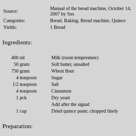
Manual of the bread machine, October 14,
Source:
2007 by Sus
Categories:
Bread, Baking, Bread machine, Quince
Yields:
1 Bread
Ingredients:
400
ml
Milk (room temperature)
50
gram
Soft butter, unsalted
750
gram
Wheat flour
4
teaspoon
Sugar
1/2
teaspoon
Salt
4
teaspoon
Cinnamon
1
pck
Dry yeast
Add after the signal:
1
cup
Dried quince paste; chopped finely
Preparation: