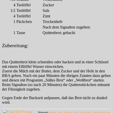
4
Teelöffel
Zucker
1/2
Teelöffel
Salz
4
Teelöffel
Zimt
1
Päckchen
Trockenhefe
Nach dem Signalton zugeben:
1
Tasse
Quittenbrot; gehackt
Zubereitung:
Das Quittenbrot klein schneiden oder hacken und in einer Schüssel
mit einem Eßlöffel Wasser einweichen.
Zuerst die Milch mit der Butter, dem Zucker und der Hefe in den
BBA geben. Nach ein paar Minuten die übrigen Zutaten dazu geben
und diesen mit Programm „Süßes Brot“ oder „Weißbrot“ starten.
Beim Signalton (so nach 20 Minuten) die Quittenstückchen mitsamt
der Flüssigkeit zugeben.
Gegen Ende der Backzeit aufpassen, daß das Brot nicht zu dunkel
wird.
Technorati:
Rezept
,
Brot
,
Backen
,
BBA
,
Blog-Event
,
World Bread Day