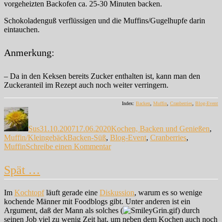
vorgeheizten Backofen ca. 25-30 Minuten backen.
Schokoladenguß verflüssigen und die Muffins/Gugelhupfe darin
eintauchen.
Anmerkung:
– Da in den Keksen bereits Zucker enthalten ist, kann man den
Zuckeranteil im Rezept auch noch weiter verringern.
Index:
Backen
,
Muffin
,
Cranberries
,
Blog-Event
Autor
Veröffentlicht
Kategorien
am
Sus
31.10.2007
17.06.2020
Kochen, Backen und Genießen
,
Schlagwörter
Muffin/Kleingebäck
Backen-Süß
,
Blog-Event
,
Cranberries
,
zu
Muffin
Schreibe einen Kommentar
Noch
mehr
Spät …
Cranberries
…
Im
Kochtopf
läuft gerade eine
Diskussion
, warum es so wenige
kochende Männer mit Foodblogs gibt. Unter anderen ist ein
Argument, daß der Mann als solches (
) durch
seinen Job viel zu wenig Zeit hat, um neben dem Kochen auch noch