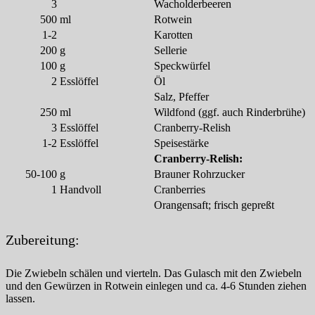
3
Wacholderbeeren
500
ml
Rotwein
1-2
Karotten
200
g
Sellerie
100
g
Speckwürfel
2
Esslöffel
Öl
Salz, Pfeffer
250
ml
Wildfond (ggf. auch Rinderbrühe)
3
Esslöffel
Cranberry-Relish
1-2
Esslöffel
Speisestärke
Cranberry-Relish:
50-100
g
Brauner Rohrzucker
1
Handvoll
Cranberries
Orangensaft; frisch gepreßt
Zubereitung:
Die Zwiebeln schälen und vierteln. Das Gulasch mit den Zwiebeln
und den Gewürzen in Rotwein einlegen und ca. 4-6 Stunden ziehen
lassen.