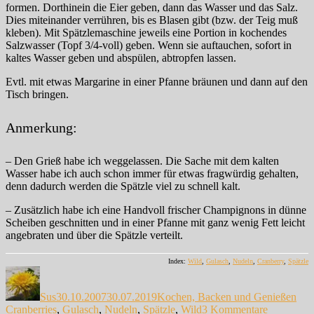
formen. Dorthinein die Eier geben, dann das Wasser und das Salz.
Dies miteinander verrühren, bis es Blasen gibt (bzw. der Teig muß
kleben). Mit Spätzlemaschine jeweils eine Portion in kochendes
Salzwasser (Topf 3/4-voll) geben. Wenn sie auftauchen, sofort in
kaltes Wasser geben und abspülen, abtropfen lassen.
Evtl. mit etwas Margarine in einer Pfanne bräunen und dann auf den
Tisch bringen.
Anmerkung:
– Den Grieß habe ich weggelassen. Die Sache mit dem kalten
Wasser habe ich auch schon immer für etwas fragwürdig gehalten,
denn dadurch werden die Spätzle viel zu schnell kalt.
– Zusätzlich habe ich eine Handvoll frischer Champignons in dünne
Scheiben geschnitten und in einer Pfanne mit ganz wenig Fett leicht
angebraten und über die Spätzle verteilt.
Index:
Wild
,
Gulasch
,
Nudeln
,
Cranberry
,
Spätzle
Autor
Veröffentlicht
Kategorien
Sch
am
Sus
30.10.2007
30.07.2019
Kochen, Backen und Genießen
zu
Cranberries
,
Gulasch
,
Nudeln
,
Spätzle
,
Wild
3 Kommentare