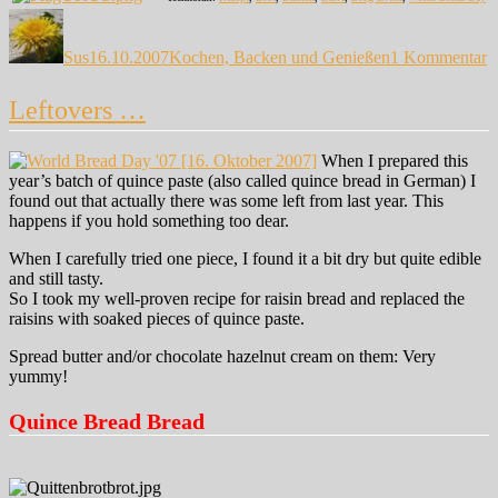
Autor
Veröffentlicht
Kategorien
z
am
E
Sus
16.10.2007
Kochen, Backen und Genießen
1 Kommentar
R
Leftovers …
When I prepared this
year’s batch of quince paste (also called quince bread in German) I
found out that actually there was some left from last year. This
happens if you hold something too dear.
When I carefully tried one piece, I found it a bit dry but quite edible
and still tasty.
So I took my well-proven recipe for raisin bread and replaced the
raisins with soaked pieces of quince paste.
Spread butter and/or chocolate hazelnut cream on them: Very
yummy!
Quince Bread Bread