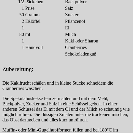
1/2
Päckchen
Backpulver
1
Prise
Salz
50
Gramm
Zucker
2
Eßlöffel
Pflanzenöl
1
Ei
80
ml
Milch
1
Kaki oder Sharon
1
Handvoll
Cranberries
Schokoladenguß
Zubereitung:
Die Kakifrucht schälen und in kleine Stücke schneiden; die
Cranberries waschen.
Die Spekulatiuskekse fein zermahlen und mit dem Mehl,
Backpulver, Zucker und Salz in eine Schüssel geben. In einer
anderen Schüssel das Ei mit dem Öl und der Milch so schaumig wie
möglich rühren. Die flüssigen Zutaten unter die trockenen mischen,
das Obst dazugeben und alles kurz umrühren.
Muffin- oder Mini-Gugelhupfformen füllen und bei 180°C im