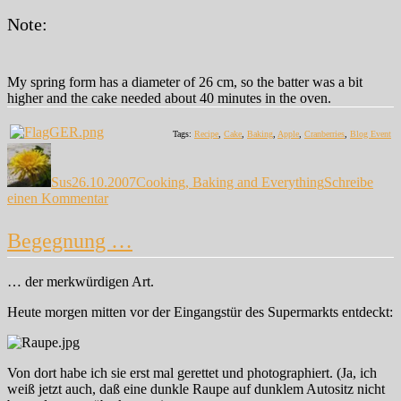
Note:
My spring form has a diameter of 26 cm, so the batter was a bit
higher and the cake needed about 40 minutes in the oven.
Tags:
Recipe
,
Cake
,
Baking
,
Apple
,
Cranberries
,
Blog Event
Autor
Veröffentlicht
Kategorien
am
Sus
26.10.2007
Cooking, Baking and Everything
Schreibe
zu
einen Kommentar
Reward
…
Begegnung …
… der merkwürdigen Art.
Heute morgen mitten vor der Eingangstür des Supermarkts entdeckt:
Von dort habe ich sie erst mal gerettet und photographiert. (Ja, ich
weiß jetzt auch, daß eine dunkle Raupe auf dunklem Autositz nicht