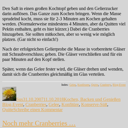
Den Saft in einen großen Kochtopf geben und den Gelierzucker
darin auflösen. Das Ganze zum Kochen bringen. Wenn die Masse
sprudelnd kocht, muss sie für 2-3 Minuten am Kochen gehalten
werden. (Normalerweise mindestens 4 Minuten, aber da Quitten viel
Pektin enthalten, geht es hier kürzer.) Dabei die Cranberries
hinzugeben. Sie sollten mitkochen, aber so wenig wie möglich
platzen. (Gar nicht so einfach!)
Nach der erfolgreichen Gelierprobe die Masse in vorbereitete Gläser
mit Schraubverschluss; geben. Die Gläser verschließen und für ein
paar Minuten auf den Kopf stellen.
Später, wenn das Gelee fester wird, die Gläser drehen und wenden,
damit sich die Cranberries gleichmäßig im Glas verteilen.
Index:
Gelee
,
Konfituere
,
Quitte
,
Cranberry
,
Blog-Event
Autor
Veröffentlicht
Kategorien
Sch
am
Sus
31.10.2007
11.10.2018
Kochen, Backen und Genießen
Blog-Event
,
Cranberries
,
Gelee
,
Konfitüre
,
Konserve-Süß
,
zu
Quitte
Schreibe einen Kommentar
Und
immer
Noch mehr Cranberries …
noch