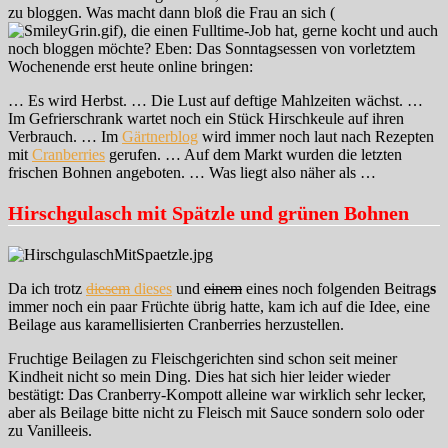
zu bloggen. Was macht dann bloß die Frau an sich (
), die einen Fulltime-Job hat, gerne kocht und auch
noch bloggen möchte? Eben: Das Sonntagsessen von vorletztem
Wochenende erst heute online bringen:
… Es wird Herbst. … Die Lust auf deftige Mahlzeiten wächst. …
Im Gefrierschrank wartet noch ein Stück Hirschkeule auf ihren
Verbrauch. … Im
Gärtnerblog
wird immer noch laut nach Rezepten
mit
Cranberries
gerufen. … Auf dem Markt wurden die letzten
frischen Bohnen angeboten. … Was liegt also näher als …
Hirschgulasch mit Spätzle und grünen Bohnen
Da ich trotz
diesem
dieses
und
einem
eines noch folgenden Beitrag
s
immer noch ein paar Früchte übrig hatte, kam ich auf die Idee, eine
Beilage aus karamellisierten Cranberries herzustellen.
Fruchtige Beilagen zu Fleischgerichten sind schon seit meiner
Kindheit nicht so mein Ding. Dies hat sich hier leider wieder
bestätigt: Das Cranberry-Kompott alleine war wirklich sehr lecker,
aber als Beilage bitte nicht zu Fleisch mit Sauce sondern solo oder
zu Vanilleeis.