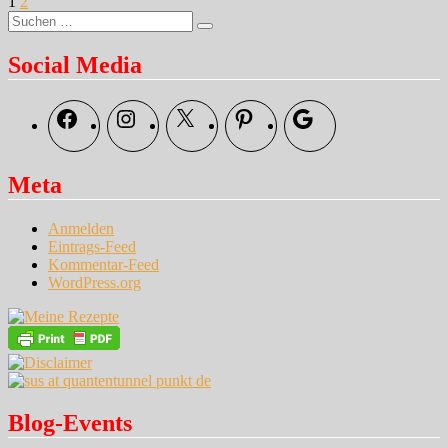
Seitennummerierung
Seite
Seite
I
1
2
Nächste Seite
Suche
changed
der
Suchen
nach:
my
Beiträge
mind
Social Media
…
Facebook
Instagram
X
Pinterest
Google
Meta
Anmelden
Eintrags-Feed
Kommentar-Feed
WordPress.org
Blog-Events