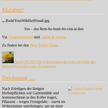
Spät
…
Mutabor!
Sus – das Rein-ho-bush-fro-con-at-lion
Via
Vorspeisenplatte
und
Leicht & Sinnig
.
Zu finden bei den
New Yorker Zoos
.
Autor
Veröffentlicht
Kategorien
am
Sus
29.10.2007
Die Erforschung des Ichs mit Hilfe des
zu
Internets
Schreibe einen Kommentar
Mutabor!
Belohnung …
Nach Erledigen der lästigen
Herbstpflichten wie Gartenstühle und
Sonnenschirme in den Keller tragen,
Pflanzen – wegen Frostgefahr – zuerst im
Wohnzimmer unterbringen, um sie dann