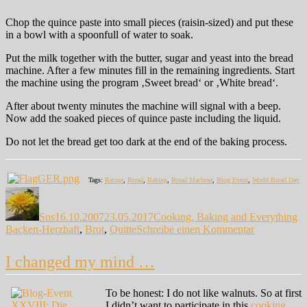
Chop the quince paste into small pieces (raisin-sized) and put these
in a bowl with a spoonfull of water to soak.
Put the milk together with the butter, sugar and yeast into the bread
machine. After a few minutes fill in the remaining ingredients. Start
the machine using the program ‚Sweet bread‘ or ‚White bread‘.
After about twenty minutes the machine will signal with a beep.
Now add the soaked pieces of quince paste including the liquid.
Do not let the bread get too dark at the end of the baking process.
Tags:
Recipe
,
Bread
,
Baking
,
Bread Machine
,
Blog Event
,
World Bread Day
Autor
Veröffentlicht
Kategorien
Sc
am
Sus
16.10.2007
23.05.2017
Cooking, Baking and Everything
zu
Backen-Herzhaft
,
Brot
,
Quitte
Schreibe einen Kommentar
Leftovers
…
I changed my mind …
To be honest: I do not like walnuts. So at first
I didn’t want to participate in this
cooking