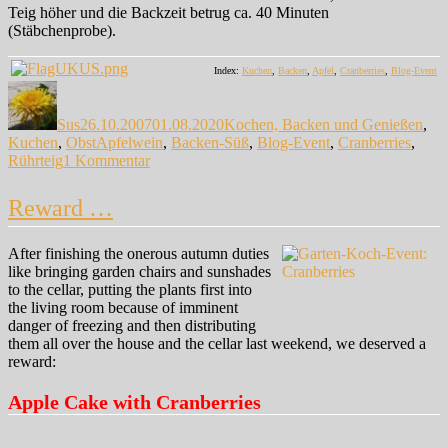
Teig höher und die Backzeit betrug ca. 40 Minuten
(Stäbchenprobe).
Index:
Kuchen
,
Backen
,
Apfel
,
Cranberries
,
Blog-Event
Autor
Veröffentlicht
Kategorien
am
Sus
26.10.2007
01.08.2020
Kochen, Backen und Genießen
,
Schlagwörter
Kuchen
,
Obst
Apfelwein
,
Backen-Süß
,
Blog-Event
,
Cranberries
,
zu
Rührteig
1 Kommentar
Belohnung
…
Reward …
After finishing the onerous autumn duties
like bringing garden chairs and sunshades
to the cellar, putting the plants first into
the living room because of imminent
danger of freezing and then distributing
them all over the house and the cellar last weekend, we deserved a
reward:
Apple Cake with Cranberries