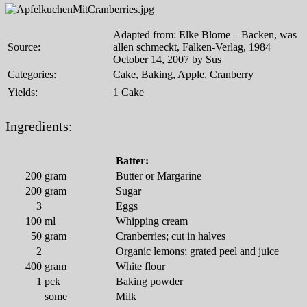
Adapted from: Elke Blome – Backen, was
Source:
allen schmeckt, Falken-Verlag, 1984
October 14, 2007 by Sus
Categories:
Cake, Baking, Apple, Cranberry
Yields:
1 Cake
Ingredients:
Batter:
200
gram
Butter or Margarine
200
gram
Sugar
3
Eggs
100
ml
Whipping cream
50
gram
Cranberries; cut in halves
2
Organic lemons; grated peel and juice
400
gram
White flour
1
pck
Baking powder
some
Milk