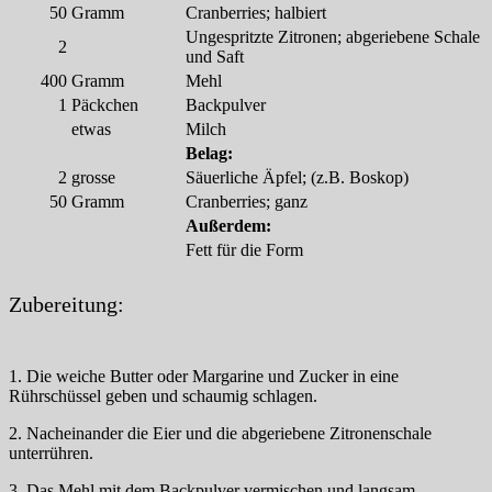
50
Gramm
Cranberries; halbiert
Ungespritzte Zitronen; abgeriebene Schale
2
und Saft
400
Gramm
Mehl
1
Päckchen
Backpulver
etwas
Milch
Belag:
2
grosse
Säuerliche Äpfel; (z.B. Boskop)
50
Gramm
Cranberries; ganz
Außerdem:
Fett für die Form
Zubereitung:
1. Die weiche Butter oder Margarine und Zucker in eine
Rührschüssel geben und schaumig schlagen.
2. Nacheinander die Eier und die abgeriebene Zitronenschale
unterrühren.
3. Das Mehl mit dem Backpulver vermischen und langsam