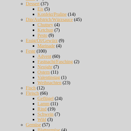
Dessert
(37)
Eis
(5)
Konfekt/Praline
(14)
Dip/Aufstrich/Würzsauce
(45)
Chutney
(4)
Ketchup
(7)
Pesto
(9)
Essig/Öl/Gewürz
(9)
Marinade
(4)
Feste
(100)
Advent
(60)
Fastnacht/Fasching
(2)
Neujahr
(7)
Ostern
(11)
Valentinstag
(1)
Weihnachten
(23)
Fisch
(12)
Fleisch
(66)
Geflügel
(24)
Lamm
(11)
Rind
(19)
Schwein
(7)
Wild
(3)
Gemüse
(57)
Blattgemüse
(4)