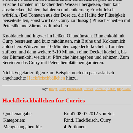
Frische Tomaten mit kochendem Wasser übergießen, dann kalt
abschrecken, häuten, halbieren und entkernen; Fruchtfleisch
würfeln. (Bei Tomaten aus der Dose ca. die Hälfte der Flüssigkeit
beiseitestellen, sonst wird das Curry zu flüssig.) Pfirsichscheiben mit
Petersilie und Zitronensaft mischen.
Knoblauch und Ingwer im heißen Öl andünsten. Blumenkohl mit
Curry bestreuen und kurz mitdünsten, mit Brühe und Kokosmilch
ablöschen. Würzen und 10 Minuten zugedeckt köcheln, Tomaten
zufügen und dann weitere 5-10 Minuten ohne Deckel köcheln, bis
der Blumenkohl weich ist. Pfirsiche hineingeben und erhitzen. Zum
Servieren das Curry mit Petersilienblättchen garnieren.
Nicht-Vegetarier fügen zum Beispiel noch ein paar asiatisch
angehauchte
Hackfleischbällchen
hinzu.
Tags:
Rezept
,
Curry
,
Blumenkohl
,
Pfirsich
,
Petersilie
,
Kokos
,
Blog-Event
Hackfleischbällchen für Curries
Quellenangabe:
Erfaßt 08.07.2012 von Sus
Kategorien:
Rind, Hackfleisch, Curry
Mengenangaben für:
4 Portionen