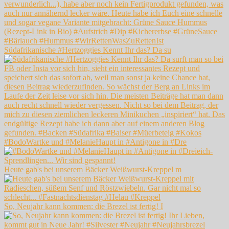
Südafrikanische #Hertzoggies Kennt Ihr das? Da su
#BodoWartke und #MelanieHaupt in #Antigone in #Dre
Heute gab's bei unserem Bäcker Weißwurst-Kreppel m
So, Neujahr kann kommen: die Brezel ist fertig! I