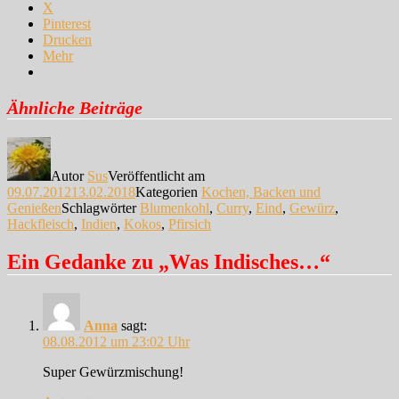
X
Pinterest
Drucken
Mehr
Ähnliche Beiträge
Autor
Sus
Veröffentlicht am
09.07.2012
13.02.2018
Kategorien
Kochen, Backen und
Genießen
Schlagwörter
Blumenkohl
,
Curry
,
Eind
,
Gewürz
,
Hackfleisch
,
Indien
,
Kokos
,
Pfirsich
Ein Gedanke zu „Was Indisches…“
Anna
sagt:
08.08.2012 um 23:02 Uhr
Super Gewürzmischung!