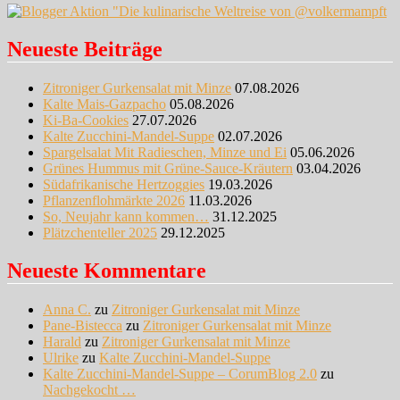
Neueste Beiträge
Zitroniger Gurkensalat mit Minze
07.08.2026
Kalte Mais-Gazpacho
05.08.2026
Ki-Ba-Cookies
27.07.2026
Kalte Zucchini-Mandel-Suppe
02.07.2026
Spargelsalat Mit Radieschen, Minze und Ei
05.06.2026
Grünes Hummus mit Grüne-Sauce-Kräutern
03.04.2026
Südafrikanische Hertzoggies
19.03.2026
Pflanzenflohmärkte 2026
11.03.2026
So, Neujahr kann kommen…
31.12.2025
Plätzchenteller 2025
29.12.2025
Neueste Kommentare
Anna C.
zu
Zitroniger Gurkensalat mit Minze
Pane-Bistecca
zu
Zitroniger Gurkensalat mit Minze
Harald
zu
Zitroniger Gurkensalat mit Minze
Ulrike
zu
Kalte Zucchini-Mandel-Suppe
Kalte Zucchini-Mandel-Suppe – CorumBlog 2.0
zu
Nachgekocht …