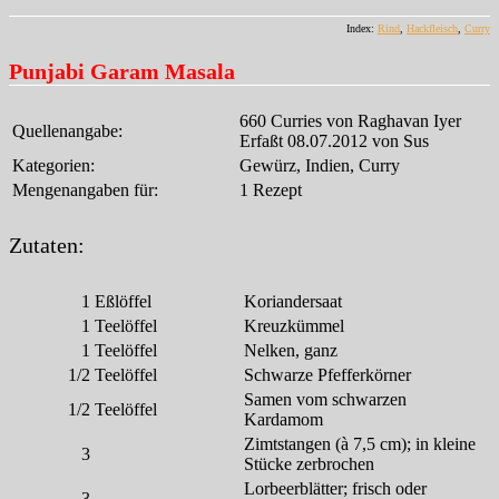
Index:
Rind
,
Hackfleisch
,
Curry
Punjabi Garam Masala
660 Curries von Raghavan Iyer
Quellenangabe:
Erfaßt 08.07.2012 von Sus
Kategorien:
Gewürz, Indien, Curry
Mengenangaben für:
1 Rezept
Zutaten:
1
Eßlöffel
Koriandersaat
1
Teelöffel
Kreuzkümmel
1
Teelöffel
Nelken, ganz
1/2
Teelöffel
Schwarze Pfefferkörner
Samen vom schwarzen
1/2
Teelöffel
Kardamom
Zimtstangen (à 7,5 cm); in kleine
3
Stücke zerbrochen
Lorbeerblätter; frisch oder
3