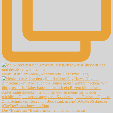
Heute ist in Schweden „Kanelbullens Dag“ bzw. "Tag
Die #Bastei mit #Basteibrücke - einmal von oben zu