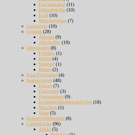
Fruchtgemüse
(11)
Hülsenfrüchte
(10)
Kohl
(10)
Wurzelgemüse
(7)
Geschenke
(10)
Getränk
(28)
Alkohol
(9)
Alkoholfrei
(19)
Jahreszeiten
(8)
Frühling
(1)
Herbst
(4)
Sommer
(1)
Winter
(2)
Käse/Frischkäse
(4)
Konservieren
(48)
Dörren
(7)
Einkochen
(3)
Fermentieren
(9)
Konfitüre/Marmelade/Gelee
(18)
Räuchern
(1)
Sirup
(5)
Kräuter/Wildkräuter
(8)
Länderküche
(96)
Afrika
(5)
Marokko
(1)