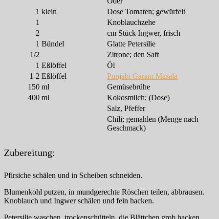
Oder
1
klein
Dose Tomaten; gewürfelt
1
Knoblauchzehe
2
cm Stück Ingwer, frisch
1
Bündel
Glatte Petersilie
1/2
Zitrone; den Saft
1
Eßlöffel
Öl
1-2
Eßlöffel
Punjabi Garam Masala
150
ml
Gemüsebrühe
400
ml
Kokosmilch; (Dose)
Salz, Pfeffer
Chili; gemahlen (Menge nach
Geschmack)
Zubereitung:
Pfirsiche schälen und in Scheiben schneiden.
Blumenkohl putzen, in mundgerechte Röschen teilen, abbrausen.
Knoblauch und Ingwer schälen und fein hacken.
Petersilie waschen, trockenschütteln, die Blättchen grob hacken.