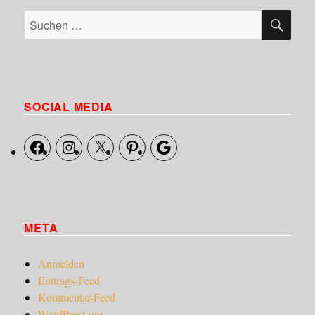
SU
Suche
nach:
SOCIAL MEDIA
Facebook
Instagram
X
Pinterest
Google
META
Anmelden
Eintrags-Feed
Kommentar-Feed
WordPress.org