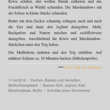
Kiwis schälen, den weißen Strunk entfernen und das
Fruchtfleisch in Würfel schneiden. Die Marshmallows mit
der Schere in kleine Stücke schneiden.
Butter mit dem Zucker schaumig schlagen, nach und nach
die Eier und dann den Joghurt dazugeben. Mehl,
Backpulver und Natron mischen und esslöffelweise
dazugeben. Anschließend die Kiwis und Marshmallow-
Stückchen unter den Teig heben.
Die Muffinform einfetten und den Teig einfüllen. Auf
mittlerer Schiene ca. 30 Minuten backen (Stäbchenprobe).
Index:
Backen
,
Muffin
,
Kiwi
,
Marshmallow
Veröffentlicht
Kategorien
11.04.2016
Kochen, Backen und Genießen
,
am
Schlagwörter
Muffin/Kleingebäck
Backen-Süß
,
Joghurt
,
Kiwi
,
zu
Marshmallows
,
Muffin
Schreibe einen Kommentar
Kiwi-
Marshmallow
Muffins