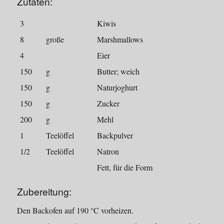
Zutaten:
3
Kiwis
8
große
Marshmallows
4
Eier
150
g
Butter; weich
150
g
Naturjoghurt
150
g
Zucker
200
g
Mehl
1
Teelöffel
Backpulver
1/2
Teelöffel
Natron
Fett, für die Form
Zubereitung:
Den Backofen auf 190 °C vorheizen.