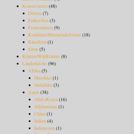
Konservieren
(48)
Dörren
(7)
Einkochen
(3)
Fermentieren
(9)
Konfitüre/Marmelade/Gelee
(18)
Räuchern
(1)
Sirup
(5)
Kräuter/Wildkräuter
(8)
Länderküche
(96)
Afrika
(5)
Marokko
(1)
Südafrika
(3)
Asien
(38)
(Süd-)Korea
(16)
Afghanistan
(1)
China
(1)
Indien
(4)
Indonesien
(1)