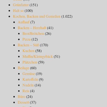
Grünfutter
(151)
Halt so
(100)
Kochen, Backen und Genießen
(1.022)
Auflauf
(7)
Backen – Herzhaft
(41)
Brot/Brötchen
(26)
Pizza
(12)
Backen – Süß
(170)
Kuchen
(58)
Muffin/Kleingebäck
(51)
Plätzchen
(59)
Beilage
(60)
Gemüse
(19)
Kartoffeln
(9)
Nudeln
(14)
Reis
(4)
Büro
(24)
Dessert
(37)