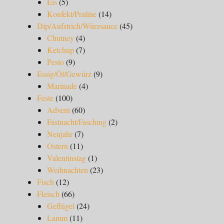
Eis
(5)
Konfekt/Praline
(14)
Dip/Aufstrich/Würzsauce
(45)
Chutney
(4)
Ketchup
(7)
Pesto
(9)
Essig/Öl/Gewürz
(9)
Marinade
(4)
Feste
(100)
Advent
(60)
Fastnacht/Fasching
(2)
Neujahr
(7)
Ostern
(11)
Valentinstag
(1)
Weihnachten
(23)
Fisch
(12)
Fleisch
(66)
Geflügel
(24)
Lamm
(11)