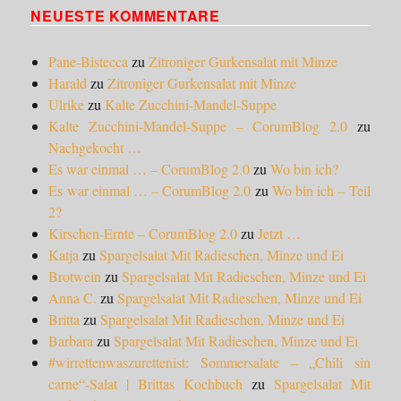
NEUESTE KOMMENTARE
Pane-Bistecca
zu
Zitroniger Gurkensalat mit Minze
Harald
zu
Zitroniger Gurkensalat mit Minze
Ulrike
zu
Kalte Zucchini-Mandel-Suppe
Kalte Zucchini-Mandel-Suppe – CorumBlog 2.0
zu
Nachgekocht …
Es war einmal … – CorumBlog 2.0
zu
Wo bin ich?
Es war einmal … – CorumBlog 2.0
zu
Wo bin ich – Teil
2?
Kirschen-Ernte – CorumBlog 2.0
zu
Jetzt …
Katja
zu
Spargelsalat Mit Radieschen, Minze und Ei
Brotwein
zu
Spargelsalat Mit Radieschen, Minze und Ei
Anna C.
zu
Spargelsalat Mit Radieschen, Minze und Ei
Britta
zu
Spargelsalat Mit Radieschen, Minze und Ei
Barbara
zu
Spargelsalat Mit Radieschen, Minze und Ei
#wirrettenwaszurettenist: Sommersalate – „Chili sin
carne“-Salat | Brittas Kochbuch
zu
Spargelsalat Mit