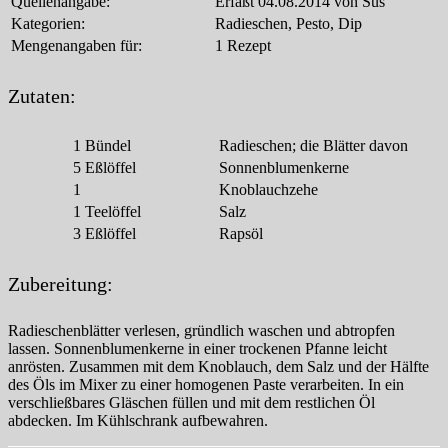
Quellenangabe:
Erfaßt 04.08.2014 von Sus
Kategorien:
Radieschen, Pesto, Dip
Mengenangaben für:
1 Rezept
Zutaten:
1
Bündel
Radieschen; die Blätter davon
5
Eßlöffel
Sonnenblumenkerne
1
Knoblauchzehe
1
Teelöffel
Salz
3
Eßlöffel
Rapsöl
Zubereitung:
Radieschenblätter verlesen, gründlich waschen und abtropfen
lassen. Sonnenblumenkerne in einer trockenen Pfanne leicht
anrösten. Zusammen mit dem Knoblauch, dem Salz und der Hälfte
des Öls im Mixer zu einer homogenen Paste verarbeiten. In ein
verschließbares Gläschen füllen und mit dem restlichen Öl
abdecken. Im Kühlschrank aufbewahren.