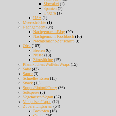
Slowakei
(1)
Spanien
(7)
Ungarn
(1)
USA
(1)
Meeresfrüchte
(1)
Nachgemacht
(34)
Nachgemacht-Blog
(20)
Nachgemacht-Kochbuch
(10)
Nachgemacht-Zeitschrift
(3)
Obst
(103)
Beeren
(6)
Nüsse
(13)
Zitrusfüchte
(15)
Pfannkuchen/Waffeln/Wraps
(15)
Salat
(43)
Sauce
(3)
Schnelles Essen
(11)
Snack
(11)
Suppe/Eintopf/Curry
(36)
Süßspeise
(5)
Vegetarisch/Vegan
(37)
Vorspeisen/Tapas
(12)
Zubereitungsarten
(64)
Backofen
(16)
Grillen
(24)