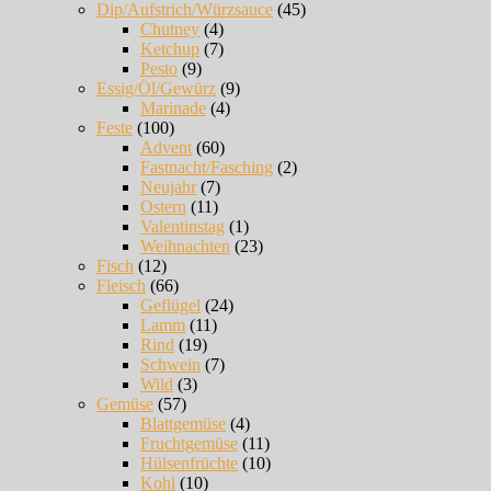
Dip/Aufstrich/Würzsauce
(45)
Chutney
(4)
Ketchup
(7)
Pesto
(9)
Essig/Öl/Gewürz
(9)
Marinade
(4)
Feste
(100)
Advent
(60)
Fastnacht/Fasching
(2)
Neujahr
(7)
Ostern
(11)
Valentinstag
(1)
Weihnachten
(23)
Fisch
(12)
Fleisch
(66)
Geflügel
(24)
Lamm
(11)
Rind
(19)
Schwein
(7)
Wild
(3)
Gemüse
(57)
Blattgemüse
(4)
Fruchtgemüse
(11)
Hülsenfrüchte
(10)
Kohl
(10)