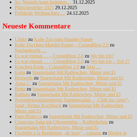
So, Neujahr kann kommen…
31.12.2025
Plätzchenteller 2025
29.12.2025
Fröhliche Weihnachten …
24.12.2025
Neueste Kommentare
Ulrike
zu
Kalte Zucchini-Mandel-Suppe
Kalte Zucchini-Mandel-Suppe – CorumBlog 2.0
zu
Nachgekocht …
Es war einmal … – CorumBlog 2.0
zu
Wo bin ich?
Es war einmal … – CorumBlog 2.0
zu
Wo bin ich – Teil 2?
Kirschen-Ernte – CorumBlog 2.0
zu
Jetzt …
Katja
zu
Spargelsalat Mit Radieschen, Minze und Ei
Brotwein
zu
Spargelsalat Mit Radieschen, Minze und Ei
Anna C.
zu
Spargelsalat Mit Radieschen, Minze und Ei
Britta
zu
Spargelsalat Mit Radieschen, Minze und Ei
Barbara
zu
Spargelsalat Mit Radieschen, Minze und Ei
#wirrettenwaszurettenist: Sommersalate – „Chili sin carne“-
Salat | Brittas Kochbuch
zu
Spargelsalat Mit Radieschen,
Minze und Ei
Pane-Bistecca
zu
Spargelsalat Mit Radieschen, Minze und Ei
Couscous-Salat mit Ofengemüse – Kaffeebohne
zu
Spargelsalat Mit Radieschen, Minze und Ei
Fischfilet à la Bordelaise „de luxe“ – cahama
zu
Hering in