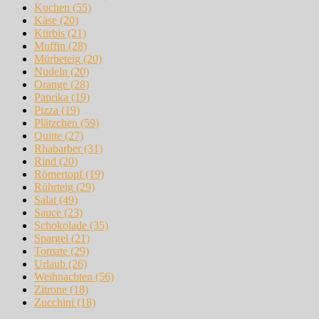
Kuchen
(55)
Käse
(20)
Kürbis
(21)
Muffin
(28)
Mürbeteig
(20)
Nudeln
(20)
Orange
(28)
Paprika
(19)
Pizza
(19)
Plätzchen
(59)
Quitte
(27)
Rhabarber
(31)
Rind
(20)
Römertopf
(19)
Rührteig
(29)
Salat
(49)
Sauce
(23)
Schokolade
(35)
Spargel
(21)
Tomate
(29)
Urlaub
(26)
Weihnachten
(56)
Zitrone
(18)
Zucchini
(18)