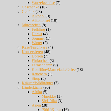
Wurzelgemüse
(7)
Geschenke
(10)
Getränk
(28)
Alkohol
(9)
Alkoholfrei
(19)
Jahreszeiten
(8)
Frühling
(1)
Herbst
(4)
Sommer
(1)
Winter
(2)
Käse/Frischkäse
(4)
Konservieren
(48)
Dörren
(7)
Einkochen
(3)
Fermentieren
(9)
Konfitüre/Marmelade/Gelee
(18)
Räuchern
(1)
Sirup
(5)
Kräuter/Wildkräuter
(7)
Länderküche
(96)
Afrika
(5)
Marokko
(1)
Südafrika
(3)
Asien
(38)
(Süd-)Korea
(16)