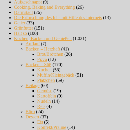
Aufgeschnappt
(9)
Cooking, Baking and Everything
(26)
Darmstadt
(26)
Die Erforschung des Ichs mit Hilfe des Internets
(13)
Getier
(33)
Grünfutter
(151)
Halt so
(100)
Kochen, Backen und Genießen
(1.021)
Auflauf
(7)
Backen – Herzhaft
(41)
Brot/Brötchen
(26)
Pizza
(12)
Backen – Süß
(170)
Kuchen
(58)
Muffin/Kleingebäck
(51)
Plätzchen
(59)
Beilage
(60)
Gemüse
(19)
Kartoffeln
(9)
Nudeln
(14)
Reis
(4)
Büro
(24)
Dessert
(37)
Eis
(5)
Konfekt/Praline
(14)