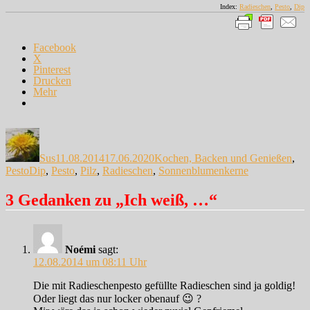
Index:
Radieschen
,
Pesto
,
Dip
Facebook
X
Pinterest
Drucken
Mehr
Autor
Veröffentlicht
Kategorien
am
Sus
11.08.2014
17.06.2020
Kochen, Backen und Genießen
,
Schlagwörter
Pesto
Dip
,
Pesto
,
Pilz
,
Radieschen
,
Sonnenblumenkerne
3 Gedanken zu „Ich weiß, …“
Noémi
sagt:
12.08.2014 um 08:11 Uhr
Die mit Radieschenpesto gefüllte Radieschen sind ja goldig!
Oder liegt das nur locker obenauf 😉 ?