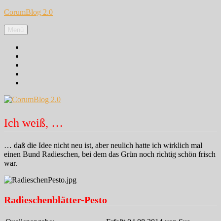
Zum
CorumBlog 2.0
Inhalt
springen
Menü
Facebook
Instagram
Pinterest
Google+
Twitter
Ich weiß, …
… daß die Idee nicht neu ist, aber neulich hatte ich wirklich mal
einen Bund Radieschen, bei dem das Grün noch richtig schön frisch
war.
Radieschenblätter-Pesto