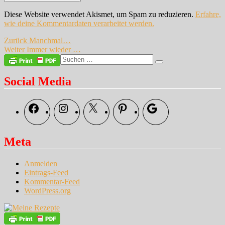
Diese Website verwendet Akismet, um Spam zu reduzieren.
Erfahre,
wie deine Kommentardaten verarbeitet werden.
Beitragsnavigation
Vorheriger
Zurück
Manchmal…
Nächster
Beitrag:
Weiter
Immer wieder …
Beitrag:
Suche
Suchen
nach:
Social Media
Facebook
Instagram
X
Pinterest
Google
Meta
Anmelden
Eintrags-Feed
Kommentar-Feed
WordPress.org