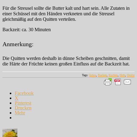
Für die Streusel sollte die Butter kalt und hart sein. Alle Zutaten in
einer Schüssel mit den Händen verkneten und die Streusel
gleichmäßig auf den Quitten verteilen.
Backzeit: ca. 30 Minuten
Anmerkung:
Die Quitten werden deshalb in dünne Scheiben geschnitten, damit
die Härte der Früchte keinen großen Einfluss auf die Backzeit hat.
Tags:
Index
,
Backen
,
Kuchen
,
Hefe
,
Quitte
Facebook
X
Pinterest
Drucken
Mehr
Autor
Veröffentlicht
Kategorien
am