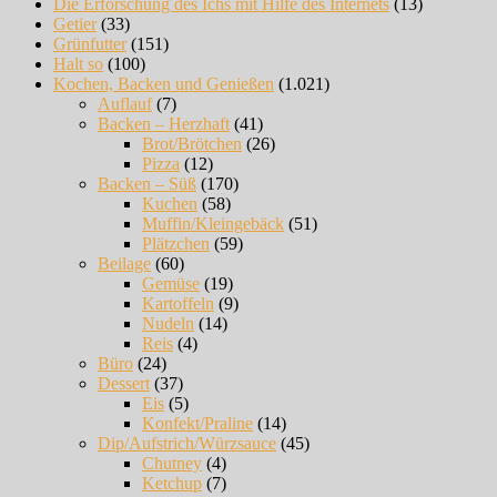
Die Erforschung des Ichs mit Hilfe des Internets
(13)
Getier
(33)
Grünfutter
(151)
Halt so
(100)
Kochen, Backen und Genießen
(1.021)
Auflauf
(7)
Backen – Herzhaft
(41)
Brot/Brötchen
(26)
Pizza
(12)
Backen – Süß
(170)
Kuchen
(58)
Muffin/Kleingebäck
(51)
Plätzchen
(59)
Beilage
(60)
Gemüse
(19)
Kartoffeln
(9)
Nudeln
(14)
Reis
(4)
Büro
(24)
Dessert
(37)
Eis
(5)
Konfekt/Praline
(14)
Dip/Aufstrich/Würzsauce
(45)
Chutney
(4)
Ketchup
(7)