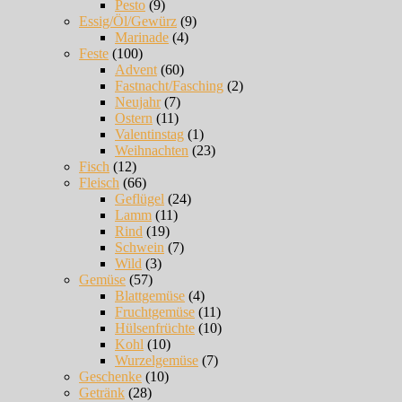
Pesto
(9)
Essig/Öl/Gewürz
(9)
Marinade
(4)
Feste
(100)
Advent
(60)
Fastnacht/Fasching
(2)
Neujahr
(7)
Ostern
(11)
Valentinstag
(1)
Weihnachten
(23)
Fisch
(12)
Fleisch
(66)
Geflügel
(24)
Lamm
(11)
Rind
(19)
Schwein
(7)
Wild
(3)
Gemüse
(57)
Blattgemüse
(4)
Fruchtgemüse
(11)
Hülsenfrüchte
(10)
Kohl
(10)
Wurzelgemüse
(7)
Geschenke
(10)
Getränk
(28)