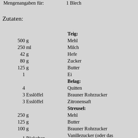
Mengenangaben für:
1 Blech
Zutaten:
Teig:
500
g
Mehl
250
ml
Milch
42
g
Hefe
80
g
Zucker
125
g
Butter
1
Ei
Belag:
4
Quitten
3
Esslöffel
Brauner Rohrzucker
3
Esslöffel
Zitronensaft
Streusel:
250
g
Mehl
125
g
Butter
100
g
Brauner Rohrzucker
Vanillezucker (oder das