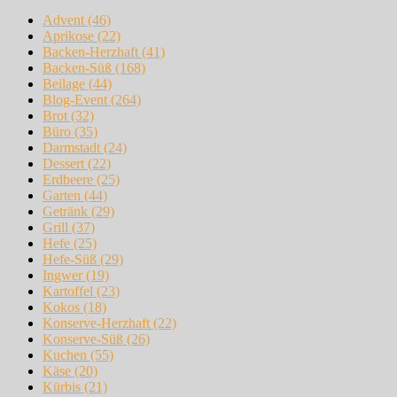
Advent
(46)
Aprikose
(22)
Backen-Herzhaft
(41)
Backen-Süß
(168)
Beilage
(44)
Blog-Event
(264)
Brot
(32)
Büro
(35)
Darmstadt
(24)
Dessert
(22)
Erdbeere
(25)
Garten
(44)
Getränk
(29)
Grill
(37)
Hefe
(25)
Hefe-Süß
(29)
Ingwer
(19)
Kartoffel
(23)
Kokos
(18)
Konserve-Herzhaft
(22)
Konserve-Süß
(26)
Kuchen
(55)
Käse
(20)
Kürbis
(21)