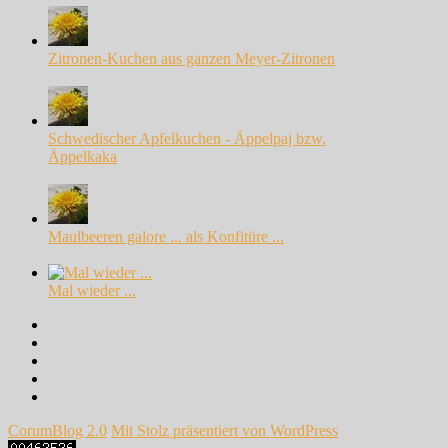
Zitronen-Kuchen aus ganzen Meyer-Zitronen
Schwedischer Apfelkuchen - Äppelpaj bzw.
Äppelkaka
Maulbeeren galore ... als Konfitüre ...
Mal wieder ...
Facebook
Instagram
Pinterest
Google+
Twitter
CorumBlog 2.0
Mit Stolz präsentiert von WordPress