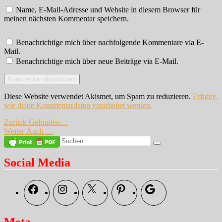
Name, E-Mail-Adresse und Website in diesem Browser für
meinen nächsten Kommentar speichern.
Benachrichtige mich über nachfolgende Kommentare via E-
Mail.
Benachrichtige mich über neue Beiträge via E-Mail.
Diese Website verwendet Akismet, um Spam zu reduzieren.
Erfahre,
wie deine Kommentardaten verarbeitet werden.
Beitragsnavigation
Vorheriger
Zurück
Gefunden…
Nächster
Beitrag:
Weiter
Auch …
Beitrag:
Suche
Suchen
nach:
Social Media
Facebook
Instagram
X
Pinterest
Google