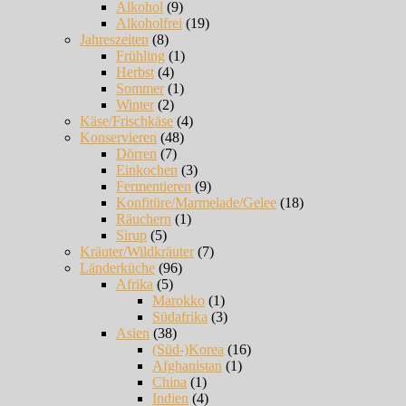
Alkohol
(9)
Alkoholfrei
(19)
Jahreszeiten
(8)
Frühling
(1)
Herbst
(4)
Sommer
(1)
Winter
(2)
Käse/Frischkäse
(4)
Konservieren
(48)
Dörren
(7)
Einkochen
(3)
Fermentieren
(9)
Konfitüre/Marmelade/Gelee
(18)
Räuchern
(1)
Sirup
(5)
Kräuter/Wildkräuter
(7)
Länderküche
(96)
Afrika
(5)
Marokko
(1)
Südafrika
(3)
Asien
(38)
(Süd-)Korea
(16)
Afghanistan
(1)
China
(1)
Indien
(4)