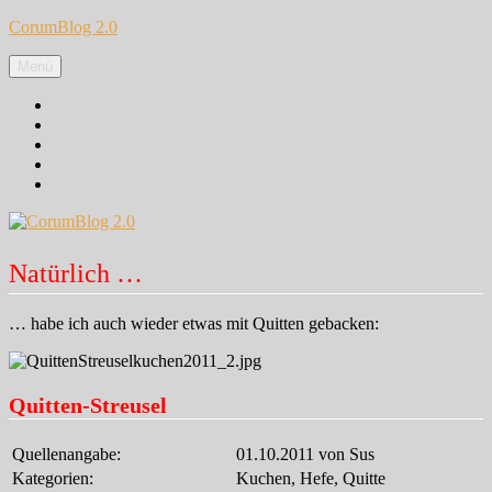
Zum
CorumBlog 2.0
Inhalt
springen
Menü
Facebook
Instagram
Pinterest
Google+
Twitter
Natürlich …
… habe ich auch wieder etwas mit Quitten gebacken:
Quitten-Streusel
Quellenangabe:
01.10.2011 von Sus
Kategorien:
Kuchen, Hefe, Quitte