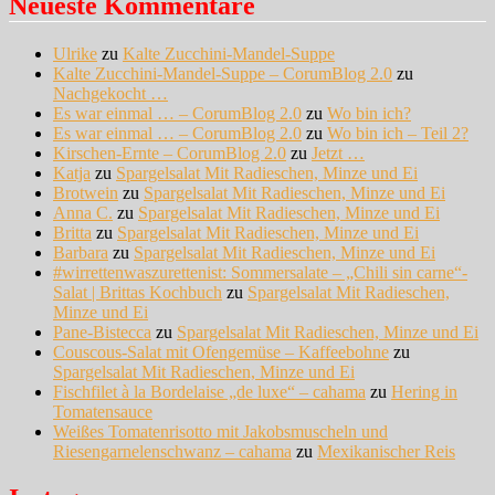
Neueste Kommentare
Ulrike
zu
Kalte Zucchini-Mandel-Suppe
Kalte Zucchini-Mandel-Suppe – CorumBlog 2.0
zu
Nachgekocht …
Es war einmal … – CorumBlog 2.0
zu
Wo bin ich?
Es war einmal … – CorumBlog 2.0
zu
Wo bin ich – Teil 2?
Kirschen-Ernte – CorumBlog 2.0
zu
Jetzt …
Katja
zu
Spargelsalat Mit Radieschen, Minze und Ei
Brotwein
zu
Spargelsalat Mit Radieschen, Minze und Ei
Anna C.
zu
Spargelsalat Mit Radieschen, Minze und Ei
Britta
zu
Spargelsalat Mit Radieschen, Minze und Ei
Barbara
zu
Spargelsalat Mit Radieschen, Minze und Ei
#wirrettenwaszurettenist: Sommersalate – „Chili sin carne“-
Salat | Brittas Kochbuch
zu
Spargelsalat Mit Radieschen,
Minze und Ei
Pane-Bistecca
zu
Spargelsalat Mit Radieschen, Minze und Ei
Couscous-Salat mit Ofengemüse – Kaffeebohne
zu
Spargelsalat Mit Radieschen, Minze und Ei
Fischfilet à la Bordelaise „de luxe“ – cahama
zu
Hering in
Tomatensauce
Weißes Tomatenrisotto mit Jakobsmuscheln und
Riesengarnelenschwanz – cahama
zu
Mexikanischer Reis