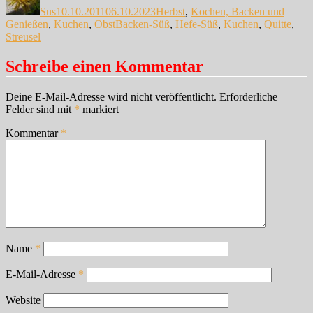
Sus
10.10.2011
06.10.2023
Herbst
,
Kochen, Backen und
Schlagwörter
Genießen
,
Kuchen
,
Obst
Backen-Süß
,
Hefe-Süß
,
Kuchen
,
Quitte
,
Streusel
Schreibe einen Kommentar
Deine E-Mail-Adresse wird nicht veröffentlicht.
Erforderliche
Felder sind mit
*
markiert
Kommentar
*
Name
*
E-Mail-Adresse
*
Website