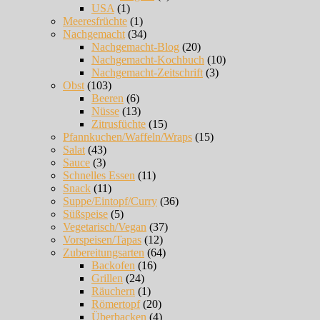
USA
(1)
Meeresfrüchte
(1)
Nachgemacht
(34)
Nachgemacht-Blog
(20)
Nachgemacht-Kochbuch
(10)
Nachgemacht-Zeitschrift
(3)
Obst
(103)
Beeren
(6)
Nüsse
(13)
Zitrusfüchte
(15)
Pfannkuchen/Waffeln/Wraps
(15)
Salat
(43)
Sauce
(3)
Schnelles Essen
(11)
Snack
(11)
Suppe/Eintopf/Curry
(36)
Süßspeise
(5)
Vegetarisch/Vegan
(37)
Vorspeisen/Tapas
(12)
Zubereitungsarten
(64)
Backofen
(16)
Grillen
(24)
Räuchern
(1)
Römertopf
(20)
Überbacken
(4)