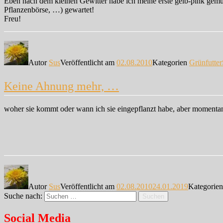
Eben nach dem kleinen Gewitter habe ich meine erste gelb-pink gemus
Pflanzenbörse, …) gewartet!
Freu!
Autor
Sus
Veröffentlicht am
02.08.2010
Kategorien
Grünfutter
Keine Ahnung mehr, …
woher sie kommt oder wann ich sie eingepflanzt habe, aber momentan 
Autor
Sus
Veröffentlicht am
02.08.2010
24.01.2019
Kategorie
Suche nach:
Suchen
Social Media