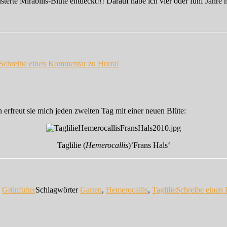
terte Mirabilis-Blüte entdeckt!!! Darauf habe ich vier oder fünf Jahre
Schreibe einen Kommentar
zu Hurra!
erfreut sie mich jeden zweiten Tag mit einer neuen Blüte:
Taglilie (
Hemerocallis
)’Frans Hals‘
n
Grünfutter
Schlagwörter
Garten
,
Hemerocallis
,
Taglilie
Schreibe einen