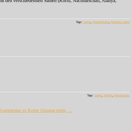
 mit den verschiedensten Samen (Korfu, Nachbarschaft, Alanya,
Tags:
Garten
,
Wunderblume
,
Mirabilis Jalapa
Tags:
Garten
,
Taglilie
,
Hemerocallis
 Kommentar
zu Keine Ahnung mehr, …