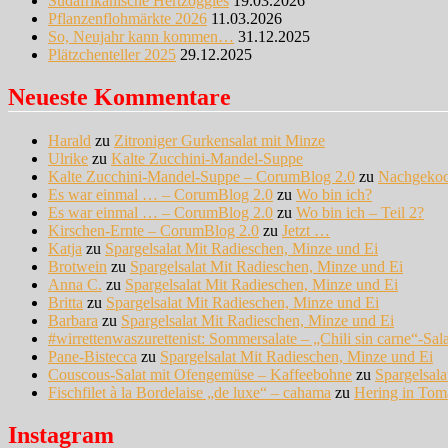
Südafrikanische Hertzoggies
19.03.2026
Pflanzenflohmärkte 2026
11.03.2026
So, Neujahr kann kommen…
31.12.2025
Plätzchenteller 2025
29.12.2025
Neueste Kommentare
Harald
zu
Zitroniger Gurkensalat mit Minze
Ulrike
zu
Kalte Zucchini-Mandel-Suppe
Kalte Zucchini-Mandel-Suppe – CorumBlog 2.0
zu
Nachgeko
Es war einmal … – CorumBlog 2.0
zu
Wo bin ich?
Es war einmal … – CorumBlog 2.0
zu
Wo bin ich – Teil 2?
Kirschen-Ernte – CorumBlog 2.0
zu
Jetzt …
Katja
zu
Spargelsalat Mit Radieschen, Minze und Ei
Brotwein
zu
Spargelsalat Mit Radieschen, Minze und Ei
Anna C.
zu
Spargelsalat Mit Radieschen, Minze und Ei
Britta
zu
Spargelsalat Mit Radieschen, Minze und Ei
Barbara
zu
Spargelsalat Mit Radieschen, Minze und Ei
#wirrettenwaszurettenist: Sommersalate – „Chili sin carne“-Sal
Pane-Bistecca
zu
Spargelsalat Mit Radieschen, Minze und Ei
Couscous-Salat mit Ofengemüse – Kaffeebohne
zu
Spargelsal
Fischfilet à la Bordelaise „de luxe“ – cahama
zu
Hering in Tom
Instagram