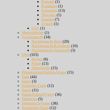
Portugal
(1)
Rumänien
(1)
Schweden
(13)
Slowakei
(1)
Spanien
(7)
Ungarn
(1)
USA
(1)
Meeresfrüchte
(1)
Nachgemacht
(34)
Nachgemacht-Blog
(20)
Nachgemacht-Kochbuch
(10)
Nachgemacht-Zeitschrift
(3)
Obst
(103)
Beeren
(6)
Nüsse
(13)
Zitrusfüchte
(15)
Pfannkuchen/Waffeln/Wraps
(15)
Salat
(44)
Sauce
(3)
Schnelles Essen
(12)
Snack
(11)
Suppe/Eintopf/Curry
(36)
Süßspeise
(5)
Vegetarisch/Vegan
(38)
Vorspeisen/Tapas
(12)