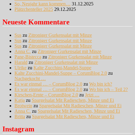
So, Neujahr kann kommen…
31.12.2025
Plätzchenteller 2025
29.12.2025
Neueste Kommentare
Sus
zu
Zitroniger Gurkensalat mit Minze
Sus
zu
Zitroniger Gurkensalat mit Minze
Sus
zu
Zitroniger Gurkensalat mit Minze
Anna C.
zu
Zitroniger Gurkensalat mit Minze
Pane-Bistecca
zu
Zitroniger Gurkensalat mit Minze
Harald
zu
Zitroniger Gurkensalat mit Minze
Ulrike
zu
Kalte Zucchini-Mandel-Suppe
Kalte Zucchini-Mandel-Suppe – CorumBlog 2.0
zu
Nachgekocht …
Es war einmal … – CorumBlog 2.0
zu
Wo bin ich?
Es war einmal … – CorumBlog 2.0
zu
Wo bin ich – Teil 2?
Kirschen-Ernte – CorumBlog 2.0
zu
Jetzt …
Katja
zu
Spargelsalat Mit Radieschen, Minze und Ei
Brotwein
zu
Spargelsalat Mit Radieschen, Minze und Ei
Anna C.
zu
Spargelsalat Mit Radieschen, Minze und Ei
Britta
zu
Spargelsalat Mit Radieschen, Minze und Ei
Instagram