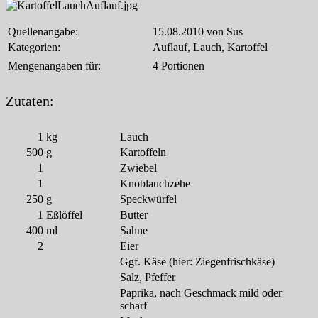
Quellenangabe:
15.08.2010 von Sus
Kategorien:
Auflauf, Lauch, Kartoffel
Mengenangaben für:
4 Portionen
Zutaten:
1
kg
Lauch
500
g
Kartoffeln
1
Zwiebel
1
Knoblauchzehe
250
g
Speckwürfel
1
Eßlöffel
Butter
400
ml
Sahne
2
Eier
Ggf. Käse (hier: Ziegenfrischkäse)
Salz, Pfeffer
Paprika, nach Geschmack mild oder
scharf