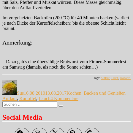
mit Salz, Pfeffer und Muskat würzen. Diese Masse gleichmäßig
über den Auflauf verteilen.
Im vorgeheizten Backofen (200 °C) für 40 Minuten backen (variiert
je nach Dicke der Kartoffelscheiben) bis die oberste Schicht leicht
bräunt.
Anmerkung:
– Dazu gab’s eine überzählige Bratwurst vom Firmen-Sommerfest
am Samstag (damals, als noch die Sonne schien…)
Tags:
Auflauf
,
Lauch
,
Kartoffel
Autor
Veröffentlicht
Kategorien
Sch
am
Sus
16.08.2010
13.08.2017
Kochen, Backen und Genießen
zu
Auflauf
,
Kartoffel
,
Lauch
4 Kommentare
Suche
Es
Suchen
nach:
wird
herbstlich
Social Media
…
Facebook
Instagram
X
Pinterest
Google