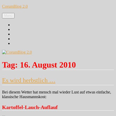
Zum
CorumBlog 2.0
Inhalt
springen
Menü
Facebook
Instagram
Pinterest
Google+
Twitter
Tag:
16. August 2010
Es wird herbstlich …
Bei diesem Wetter hat mensch mal wieder Lust auf etwas einfache,
klassische Hausmannskost:
Kartoffel-Lauch-Auflauf