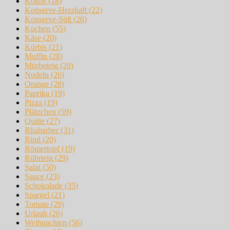
Kokos
(18)
Konserve-Herzhaft
(22)
Konserve-Süß
(26)
Kuchen
(55)
Käse
(20)
Kürbis
(21)
Muffin
(28)
Mürbeteig
(20)
Nudeln
(20)
Orange
(28)
Paprika
(19)
Pizza
(19)
Plätzchen
(59)
Quitte
(27)
Rhabarber
(31)
Rind
(20)
Römertopf
(19)
Rührteig
(29)
Salat
(50)
Sauce
(23)
Schokolade
(35)
Spargel
(21)
Tomate
(29)
Urlaub
(26)
Weihnachten
(56)