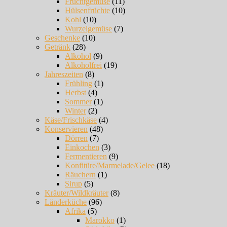
Fruchtgemüse
(11)
Hülsenfrüchte
(10)
Kohl
(10)
Wurzelgemüse
(7)
Geschenke
(10)
Getränk
(28)
Alkohol
(9)
Alkoholfrei
(19)
Jahreszeiten
(8)
Frühling
(1)
Herbst
(4)
Sommer
(1)
Winter
(2)
Käse/Frischkäse
(4)
Konservieren
(48)
Dörren
(7)
Einkochen
(3)
Fermentieren
(9)
Konfitüre/Marmelade/Gelee
(18)
Räuchern
(1)
Sirup
(5)
Kräuter/Wildkräuter
(8)
Länderküche
(96)
Afrika
(5)
Marokko
(1)