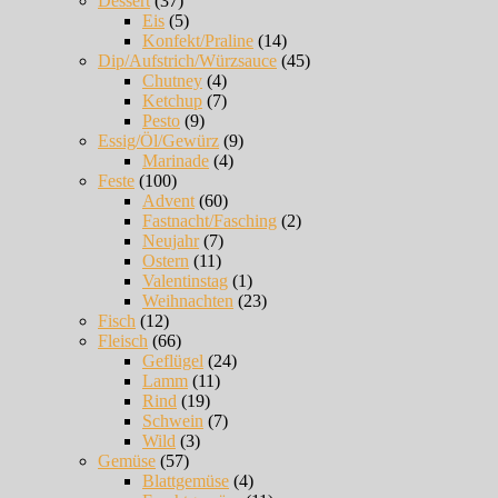
Dessert
(37)
Eis
(5)
Konfekt/Praline
(14)
Dip/Aufstrich/Würzsauce
(45)
Chutney
(4)
Ketchup
(7)
Pesto
(9)
Essig/Öl/Gewürz
(9)
Marinade
(4)
Feste
(100)
Advent
(60)
Fastnacht/Fasching
(2)
Neujahr
(7)
Ostern
(11)
Valentinstag
(1)
Weihnachten
(23)
Fisch
(12)
Fleisch
(66)
Geflügel
(24)
Lamm
(11)
Rind
(19)
Schwein
(7)
Wild
(3)
Gemüse
(57)
Blattgemüse
(4)