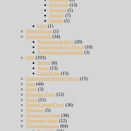
Schweden
(13)
Slowakei
(1)
Spanien
(7)
Ungarn
(1)
USA
(1)
Meeresfrüchte
(1)
Nachgemacht
(34)
Nachgemacht-Blog
(20)
Nachgemacht-Kochbuch
(10)
Nachgemacht-Zeitschrift
(3)
Obst
(103)
Beeren
(6)
Nüsse
(13)
Zitrusfüchte
(15)
Pfannkuchen/Waffeln/Wraps
(15)
Salat
(44)
Sauce
(3)
Schnelles Essen
(12)
Snack
(11)
Suppe/Eintopf/Curry
(36)
Süßspeise
(5)
Vegetarisch/Vegan
(38)
Vorspeisen/Tapas
(12)
Zubereitungsarten
(64)