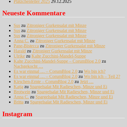
Plätzchenteller 2025
29.12.2025
Neueste Kommentare
Sus
zu
Zitroniger Gurkensalat mit Minze
Sus
zu
Zitroniger Gurkensalat mit Minze
Sus
zu
Zitroniger Gurkensalat mit Minze
Anna C.
zu
Zitroniger Gurkensalat mit Minze
Pane-Bistecca
zu
Zitroniger Gurkensalat mit Minze
Harald
zu
Zitroniger Gurkensalat mit Minze
Ulrike
zu
Kalte Zucchini-Mandel-Suppe
Kalte Zucchini-Mandel-Suppe – CorumBlog 2.0
zu
Nachgekocht …
Es war einmal … – CorumBlog 2.0
zu
Wo bin ich?
Es war einmal … – CorumBlog 2.0
zu
Wo bin ich – Teil 2?
Kirschen-Ernte – CorumBlog 2.0
zu
Jetzt …
Katja
zu
Spargelsalat Mit Radieschen, Minze und Ei
Brotwein
zu
Spargelsalat Mit Radieschen, Minze und Ei
Anna C.
zu
Spargelsalat Mit Radieschen, Minze und Ei
Britta
zu
Spargelsalat Mit Radieschen, Minze und Ei
Instagram