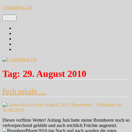
Zum
CorumBlog 2.0
Inhalt
springen
Menü
Facebook
Instagram
Pinterest
Google+
Twitter
Tag:
29. August 2010
Pech gehabt …
Dieses verflixte Wetter! Anfang Juni hatte meine Brombeere noch so
vielverprechend geblüht und auch reichlich Früchte angesetzt.
Nach und nach wurden die roten