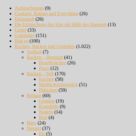
Aufgeschnappt
(9)
Cooking, Baking and Everything
(26)
Darmstadt
(26)
Die Erforschung des Ichs mit Hilfe des Internets
(13)
Getier
(33)
Grünfutter
(151)
Halt so
(100)
Kochen, Backen und Genießen
(1.022)
Auflauf
(7)
Backen – Herzhaft
(41)
Brot/Brötchen
(26)
Pizza
(12)
Backen – Süß
(170)
Kuchen
(58)
Muffin/Kleingebäck
(51)
Plätzchen
(59)
Beilage
(60)
Gemüse
(19)
Kartoffeln
(9)
Nudeln
(14)
Reis
(4)
Büro
(24)
Dessert
(37)
Eis
(5)