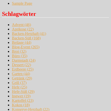
Sample Page
Schlagwörter
Advent
(46)
Aprikose
(22)
Backen-Herzhaft
(41)
Backen-Süß
(168)
Beilage
(44)
Blog-Event
(265)
Brot
(32)
Büro
(35)
Darmstadt
(24)
Dessert
(22)
Erdbeere
(25)
Garten
(44)
Getränk
(29)
Grill
(37)
Hefe
(25)
Hefe-Süß
(29)
Ingwer
(19)
Kartoffel
(23)
Kokos
(18)
Konserve-Herzhaft
(22)