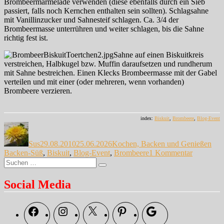
Brombeermarmelade verwenden (diese ebenfalls durch ein Sieb
passiert, falls noch Kernchen enthalten sein sollten). Schlagsahne
mit Vanillinzucker und Sahnesteif schlagen. Ca. 3/4 der
Brombeermasse unterrühren und weiter schlagen, bis die Sahne
richtig fest ist.
Sahne auf einen Biskuitkreis
verstreichen, Halbkugel bzw. Muffin daraufsetzen und rundherum
mit Sahne bestreichen. Einen Klecks Brombeermasse mit der Gabel
verteilen und mit einer (oder mehreren, wenn vorhanden)
Brombeere verzieren.
index:
Biskuit
,
Brombeere
,
Blog-Event
Autor
Veröffentlicht
Kategorien
Sch
am
Sus
29.08.2010
25.06.2026
Kochen, Backen und Genießen
zu
Backen-Süß
,
Biskuit
,
Blog-Event
,
Brombeere
1 Kommentar
Suche
Pech
Suchen
nach:
gehabt
…
Social Media
Facebook
Instagram
X
Pinterest
Google