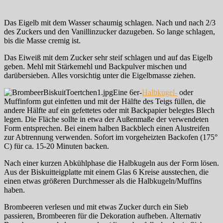
Das Eigelb mit dem Wasser schaumig schlagen. Nach und nach 2/3
des Zuckers und den Vanillinzucker dazugeben. So lange schlagen,
bis die Masse cremig ist.
Das Eiweiß mit dem Zucker sehr steif schlagen und auf das Eigelb
geben. Mehl mit Stärkemehl und Backpulver mischen und
darübersieben. Alles vorsichtig unter die Eigelbmasse ziehen.
Eine 6er-
Halbkugel-
oder
Muffinform gut einfetten und mit der Hälfte des Teigs füllen, die
andere Hälfte auf ein gefettetes oder mit Backpapier belegtes Blech
legen. Die Fläche sollte in etwa der Außenmaße der verwendeten
Form entsprechen. Bei einem halben Backblech einen Alustreifen
zur Abtrennung verwenden. Sofort im vorgeheizten Backofen (175°
C) für ca. 15-20 Minuten backen.
Nach einer kurzen Abkühlphase die Halbkugeln aus der Form lösen.
Aus der Biskuitteigplatte mit einem Glas 6 Kreise ausstechen, die
einen etwas größeren Durchmesser als die Halbkugeln/Muffins
haben.
Brombeeren verlesen und mit etwas Zucker durch ein Sieb
passieren, Brombeeren für die Dekoration aufheben. Alternativ