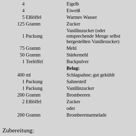
4
Eigelb
4
Eiweiß
5
Eßlöffel
Warmes Wasser
125
Gramm
Zucker
Vanillinzucker (oder
1
Packung
entsprechende Menge selbst
hergestellten Vanillezucker)
75
Gramm
Mehl
50
Gramm
Stärkemehl
1
Teelöffel
Backpulver
Belag:
400
ml
Schlagsahne; gut gekühlt
1
Packung
Sahnesteif
1
Packung
Vanillinzucker
200
Gramm
Brombeeren
2
Eßlöffel
Zucker
oder
200
Gramm
Brombeermarmelade
Zubereitung: