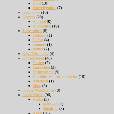
Kohl
(10)
Wurzelgemüse
(7)
Geschenke
(10)
Getränk
(28)
Alkohol
(9)
Alkoholfrei
(19)
Jahreszeiten
(8)
Frühling
(1)
Herbst
(4)
Sommer
(1)
Winter
(2)
Käse/Frischkäse
(4)
Konservieren
(48)
Dörren
(7)
Einkochen
(3)
Fermentieren
(9)
Konfitüre/Marmelade/Gelee
(18)
Räuchern
(1)
Sirup
(5)
Kräuter/Wildkräuter
(8)
Länderküche
(96)
Afrika
(5)
Marokko
(1)
Südafrika
(3)
Asien
(38)