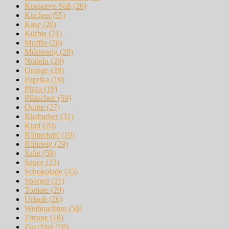
Konserve-Süß
(26)
Kuchen
(55)
Käse
(20)
Kürbis
(21)
Muffin
(28)
Mürbeteig
(20)
Nudeln
(20)
Orange
(28)
Paprika
(19)
Pizza
(19)
Plätzchen
(59)
Quitte
(27)
Rhabarber
(31)
Rind
(20)
Römertopf
(19)
Rührteig
(29)
Salat
(50)
Sauce
(23)
Schokolade
(35)
Spargel
(21)
Tomate
(29)
Urlaub
(26)
Weihnachten
(56)
Zitrone
(18)
Zucchini
(18)