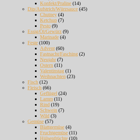
Konfekt/Praline
(14)
Dip/Aufstrich/Würzsauce
(45)
Chutney
(4)
Ketchup
(7)
Pesto
(9)
Essig/Öl/Gewürz
(9)
Marinade
(4)
Feste
(100)
Advent
(60)
Fastnacht/Fasching
(2)
Neujahr
(7)
Ostern
(11)
Valentinstag
(1)
Weihnachten
(23)
Fisch
(12)
Fleisch
(66)
Geflügel
(24)
Lamm
(11)
Rind
(19)
Schwein
(7)
Wild
(3)
Gemüse
(57)
Blattgemüse
(4)
Fruchtgemüse
(11)
Hülsenfrüchte
(10)