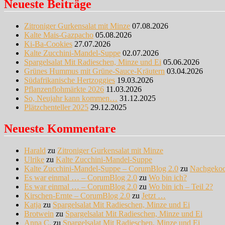
Neueste Beiträge
Zitroniger Gurkensalat mit Minze
07.08.2026
Kalte Mais-Gazpacho
05.08.2026
Ki-Ba-Cookies
27.07.2026
Kalte Zucchini-Mandel-Suppe
02.07.2026
Spargelsalat Mit Radieschen, Minze und Ei
05.06.2026
Grünes Hummus mit Grüne-Sauce-Kräutern
03.04.2026
Südafrikanische Hertzoggies
19.03.2026
Pflanzenflohmärkte 2026
11.03.2026
So, Neujahr kann kommen…
31.12.2025
Plätzchenteller 2025
29.12.2025
Neueste Kommentare
Harald
zu
Zitroniger Gurkensalat mit Minze
Ulrike
zu
Kalte Zucchini-Mandel-Suppe
Kalte Zucchini-Mandel-Suppe – CorumBlog 2.0
zu
Nachgeko
Es war einmal … – CorumBlog 2.0
zu
Wo bin ich?
Es war einmal … – CorumBlog 2.0
zu
Wo bin ich – Teil 2?
Kirschen-Ernte – CorumBlog 2.0
zu
Jetzt …
Katja
zu
Spargelsalat Mit Radieschen, Minze und Ei
Brotwein
zu
Spargelsalat Mit Radieschen, Minze und Ei
Anna C.
zu
Spargelsalat Mit Radieschen, Minze und Ei