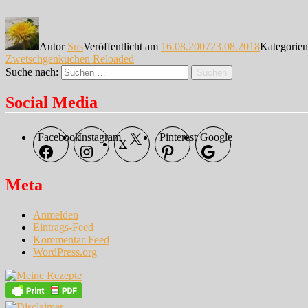
Autor
Sus
Veröffentlicht am
16.08.2007
23.08.2018
Kategorie
Zwetschgenkuchen Reloaded
Suche nach:
Suchen
Social Media
Facebook
Instagram
Pinterest
Google
X
Meta
Anmelden
Eintrags-Feed
Kommentar-Feed
WordPress.org