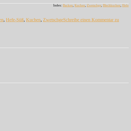
Index:
Backen
,
Kuchen
,
Zwetschge
,
Blechkuchen
,
Hefe
en
,
Hefe-Süß
,
Kuchen
,
Zwetschge
Schreibe einen Kommentar
zu