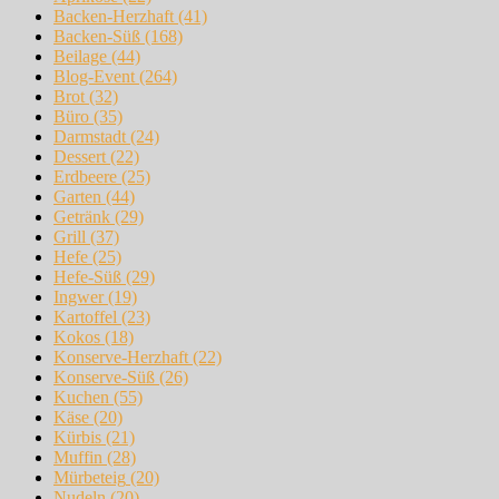
Backen-Herzhaft
(41)
Backen-Süß
(168)
Beilage
(44)
Blog-Event
(264)
Brot
(32)
Büro
(35)
Darmstadt
(24)
Dessert
(22)
Erdbeere
(25)
Garten
(44)
Getränk
(29)
Grill
(37)
Hefe
(25)
Hefe-Süß
(29)
Ingwer
(19)
Kartoffel
(23)
Kokos
(18)
Konserve-Herzhaft
(22)
Konserve-Süß
(26)
Kuchen
(55)
Käse
(20)
Kürbis
(21)
Muffin
(28)
Mürbeteig
(20)
Nudeln
(20)