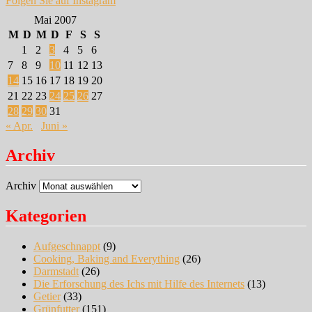
Folgen Sie auf Instagram
Mai 2007
M
D
M
D
F
S
S
1
2
3
4
5
6
7
8
9
10
11
12
13
14
15
16
17
18
19
20
21
22
23
24
25
26
27
28
29
30
31
« Apr.
Juni »
Archiv
Archiv
Kategorien
Aufgeschnappt
(9)
Cooking, Baking and Everything
(26)
Darmstadt
(26)
Die Erforschung des Ichs mit Hilfe des Internets
(13)
Getier
(33)
Grünfutter
(151)