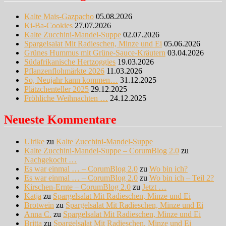
Kalte Mais-Gazpacho
05.08.2026
Ki-Ba-Cookies
27.07.2026
Kalte Zucchini-Mandel-Suppe
02.07.2026
Spargelsalat Mit Radieschen, Minze und Ei
05.06.2026
Grünes Hummus mit Grüne-Sauce-Kräutern
03.04.2026
Südafrikanische Hertzoggies
19.03.2026
Pflanzenflohmärkte 2026
11.03.2026
So, Neujahr kann kommen…
31.12.2025
Plätzchenteller 2025
29.12.2025
Fröhliche Weihnachten …
24.12.2025
Neueste Kommentare
Ulrike
zu
Kalte Zucchini-Mandel-Suppe
Kalte Zucchini-Mandel-Suppe – CorumBlog 2.0
zu
Nachgekocht …
Es war einmal … – CorumBlog 2.0
zu
Wo bin ich?
Es war einmal … – CorumBlog 2.0
zu
Wo bin ich – Teil 2?
Kirschen-Ernte – CorumBlog 2.0
zu
Jetzt …
Katja
zu
Spargelsalat Mit Radieschen, Minze und Ei
Brotwein
zu
Spargelsalat Mit Radieschen, Minze und Ei
Anna C.
zu
Spargelsalat Mit Radieschen, Minze und Ei
Britta
zu
Spargelsalat Mit Radieschen, Minze und Ei