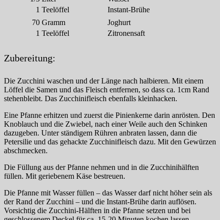
1
Teelöffel
Instant-Brühe
70
Gramm
Joghurt
1
Teelöffel
Zitronensaft
Zubereitung:
Die Zucchini waschen und der Länge nach halbieren. Mit einem
Löffel die Samen und das Fleisch entfernen, so dass ca. 1cm Rand
stehenbleibt. Das Zucchinifleisch ebenfalls kleinhacken.
Eine Pfanne erhitzen und zuerst die Pinienkerne darin anrösten. Den
Knoblauch und die Zwiebel, nach einer Weile auch den Schinken
dazugeben. Unter ständigem Rühren anbraten lassen, dann die
Petersilie und das gehackte Zucchinifleisch dazu. Mit den Gewürzen
abschmecken.
Die Füllung aus der Pfanne nehmen und in die Zucchinihälften
füllen. Mit geriebenem Käse bestreuen.
Die Pfanne mit Wasser füllen – das Wasser darf nicht höher sein als
der Rand der Zucchini – und die Instant-Brühe darin auflösen.
Vorsichtig die Zucchini-Hälften in die Pfanne setzen und bei
geschlossenem Deckel für ca. 15-20 Minuten kochen lassen.