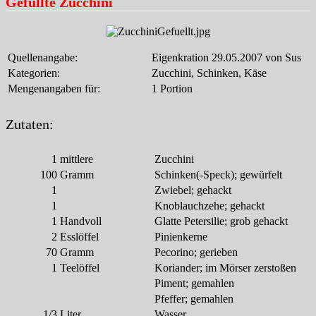
Gefüllte Zucchini
Quellenangabe:
Eigenkration 29.05.2007 von Sus
Kategorien:
Zucchini, Schinken, Käse
Mengenangaben für:
1 Portion
Zutaten:
1
mittlere
Zucchini
100
Gramm
Schinken(-Speck); gewürfelt
1
Zwiebel; gehackt
1
Knoblauchzehe; gehackt
1
Handvoll
Glatte Petersilie; grob gehackt
2
Esslöffel
Pinienkerne
70
Gramm
Pecorino; gerieben
1
Teelöffel
Koriander; im Mörser zerstoßen
Piment; gemahlen
Pfeffer; gemahlen
1/3
Liter
Wasser