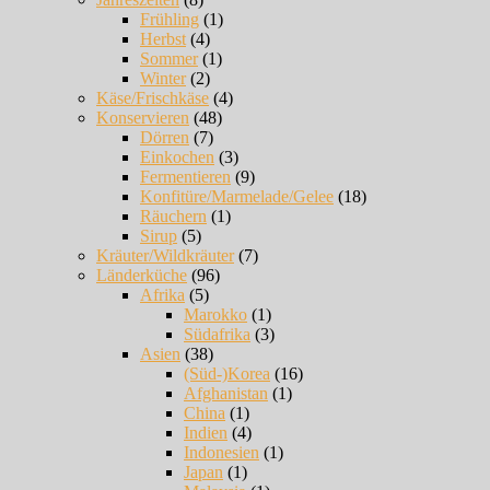
Frühling
(1)
Herbst
(4)
Sommer
(1)
Winter
(2)
Käse/Frischkäse
(4)
Konservieren
(48)
Dörren
(7)
Einkochen
(3)
Fermentieren
(9)
Konfitüre/Marmelade/Gelee
(18)
Räuchern
(1)
Sirup
(5)
Kräuter/Wildkräuter
(7)
Länderküche
(96)
Afrika
(5)
Marokko
(1)
Südafrika
(3)
Asien
(38)
(Süd-)Korea
(16)
Afghanistan
(1)
China
(1)
Indien
(4)
Indonesien
(1)
Japan
(1)