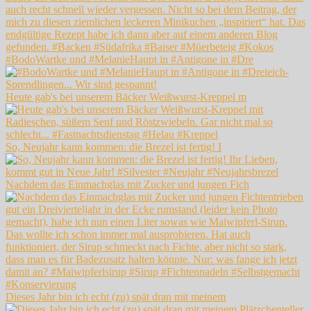
#BodoWartke und #MelanieHaupt in #Antigone in #Dre
Heute gab's bei unserem Bäcker Weißwurst-Kreppel m
So, Neujahr kann kommen: die Brezel ist fertig! I
Nachdem das Einmachglas mit Zucker und jungen Fich
Dieses Jahr bin ich echt (zu) spät dran mit meinem