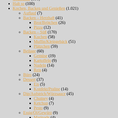
Halt so
(100)
Kochen, Backen und Genießen
(1.021)
Auflauf
(7)
Backen – Herzhaft
(41)
Brot/Brötchen
(26)
Pizza
(12)
Backen – Süß
(170)
Kuchen
(58)
Muffin/Kleingebäck
(51)
Plätzchen
(59)
Beilage
(60)
Gemüse
(19)
Kartoffeln
(9)
Nudeln
(14)
Reis
(4)
Büro
(24)
Dessert
(37)
Eis
(5)
Konfekt/Praline
(14)
Dip/Aufstrich/Würzsauce
(45)
Chutney
(4)
Ketchup
(7)
Pesto
(9)
Essig/Öl/Gewürz
(9)
Marinade
(4)