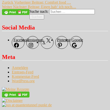
Zurück
Vorheriger Beitrag:
Comfort food …
Weiter
Nächster Beitrag:
Einen hab‘ ich noch…
Suche nach:
Suchen
Social Media
Facebook
Instagram
Pinterest
Google
X
Meta
Anmelden
Eintrags-Feed
Kommentar-Feed
WordPress.org