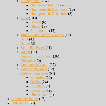
Nachgemacht
(34)
Nachgemacht-Blog
(20)
Nachgemacht-Kochbuch
(10)
Nachgemacht-Zeitschrift
(3)
Obst
(103)
Beeren
(6)
Nüsse
(13)
Zitrusfüchte
(15)
Pfannkuchen/Waffeln/Wraps
(15)
Salat
(43)
Sauce
(3)
Schnelles Essen
(11)
Snack
(11)
Suppe/Eintopf/Curry
(36)
Süßspeise
(5)
Vegetarisch/Vegan
(37)
Vorspeisen/Tapas
(12)
Zubereitungsarten
(64)
Backofen
(16)
Grillen
(24)
Räuchern
(1)
Römertopf
(20)
Überbacken
(4)
Lebensweisheiten
(17)
Unterwegs
(59)