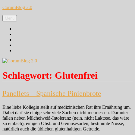
Zum
CorumBlog 2.0
Inhalt
springen
Menü
Facebook
Instagram
Pinterest
Google+
Twitter
Schlagwort:
Glutenfrei
Panellets – Spanische Pinienbrote
Eine liebe Kollegin stellt auf medizinischen Rat ihre Ernährung um.
Dabei darf sie
einige
sehr viele Sachen nicht mehr essen. Darunter
fallen neben Milcheiweiß-Intoleranz (nein, nicht Laktose, das wäre
zu einfach), einigen Obst- und Gemüsesorten, bestimmte Nüsse,
natürlich auch die üblichen glutenhaltigen Getreide.