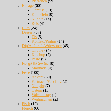
Plätzchen
(59)
Beilage
(60)
Gemüse
(19)
Kartoffeln
(9)
Nudeln
(14)
Reis
(4)
Büro
(24)
Dessert
(37)
Eis
(5)
Konfekt/Praline
(14)
Dip/Aufstrich/Würzsauce
(45)
Chutney
(4)
Ketchup
(7)
Pesto
(9)
Essig/Öl/Gewürz
(9)
Marinade
(4)
Feste
(100)
Advent
(60)
Fastnacht/Fasching
(2)
Neujahr
(7)
Ostern
(11)
Valentinstag
(1)
Weihnachten
(23)
Fisch
(12)
Fleisch
(66)