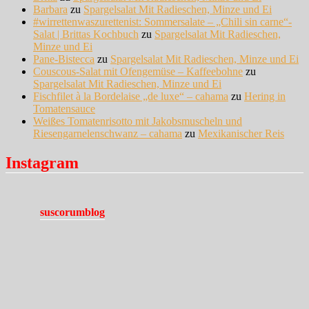
Barbara
zu
Spargelsalat Mit Radieschen, Minze und Ei
#wirrettenwaszurettenist: Sommersalate – „Chili sin carne“-
Salat | Brittas Kochbuch
zu
Spargelsalat Mit Radieschen,
Minze und Ei
Pane-Bistecca
zu
Spargelsalat Mit Radieschen, Minze und Ei
Couscous-Salat mit Ofengemüse – Kaffeebohne
zu
Spargelsalat Mit Radieschen, Minze und Ei
Fischfilet à la Bordelaise „de luxe“ – cahama
zu
Hering in
Tomatensauce
Weißes Tomatenrisotto mit Jakobsmuscheln und
Riesengarnelenschwanz – cahama
zu
Mexikanischer Reis
Instagram
suscorumblog