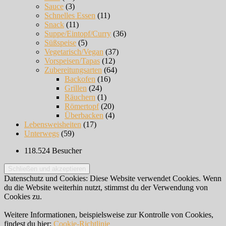
Sauce
(3)
Schnelles Essen
(11)
Snack
(11)
Suppe/Eintopf/Curry
(36)
Süßspeise
(5)
Vegetarisch/Vegan
(37)
Vorspeisen/Tapas
(12)
Zubereitungsarten
(64)
Backofen
(16)
Grillen
(24)
Räuchern
(1)
Römertopf
(20)
Überbacken
(4)
Lebensweisheiten
(17)
Unterwegs
(59)
118.524 Besucher
Datenschutz und Cookies: Diese Website verwendet Cookies. Wenn
du die Website weiterhin nutzt, stimmst du der Verwendung von
Cookies zu.
Weitere Informationen, beispielsweise zur Kontrolle von Cookies,
findest du hier:
Cookie-Richtlinie