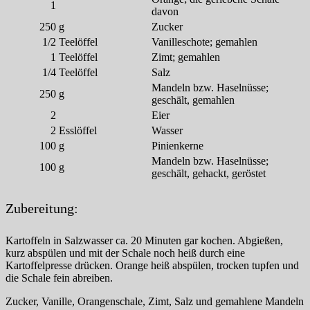
1
davon
250
g
Zucker
1/2
Teelöffel
Vanilleschote; gemahlen
1
Teelöffel
Zimt; gemahlen
1/4
Teelöffel
Salz
Mandeln bzw. Haselnüsse;
250
g
geschält, gemahlen
2
Eier
2
Esslöffel
Wasser
100
g
Pinienkerne
Mandeln bzw. Haselnüsse;
100
g
geschält, gehackt, geröstet
Zubereitung:
Kartoffeln in Salzwasser ca. 20 Minuten gar kochen. Abgießen,
kurz abspülen und mit der Schale noch heiß durch eine
Kartoffelpresse drücken. Orange heiß abspülen, trocken tupfen und
die Schale fein abreiben.
Zucker, Vanille, Orangenschale, Zimt, Salz und gemahlene Mandeln