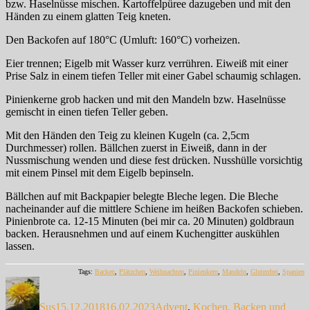
bzw. Haselnüsse mischen. Kartoffelpüree dazugeben und mit den
Händen zu einem glatten Teig kneten.
Den Backofen auf 180°C (Umluft: 160°C) vorheizen.
Eier trennen; Eigelb mit Wasser kurz verrühren. Eiweiß mit einer
Prise Salz in einem tiefen Teller mit einer Gabel schaumig schlagen.
Pinienkerne grob hacken und mit den Mandeln bzw. Haselnüsse
gemischt in einen tiefen Teller geben.
Mit den Händen den Teig zu kleinen Kugeln (ca. 2,5cm
Durchmesser) rollen. Bällchen zuerst in Eiweiß, dann in der
Nussmischung wenden und diese fest drücken. Nusshülle vorsichtig
mit einem Pinsel mit dem Eigelb bepinseln.
Bällchen auf mit Backpapier belegte Bleche legen. Die Bleche
nacheinander auf die mittlere Schiene im heißen Backofen schieben.
Pinienbrote ca. 12-15 Minuten (bei mir ca. 20 Minuten) goldbraun
backen. Herausnehmen und auf einem Kuchengitter auskühlen
lassen.
Tags:
Backen
,
Plätzchen
,
Weihnachten
,
Pinienkern
,
Mandeln
,
Glutenfrei
,
Spanien
Autor
Veröffentlicht
Kategorien
am
Sus
15.12.2018
16.02.2023
Advent
,
Kochen, Backen und