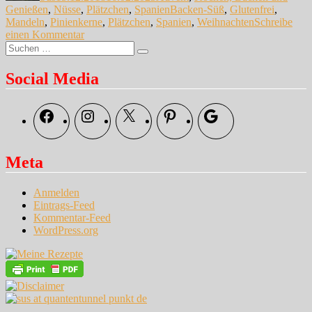
Schlagwörter
Genießen
,
Nüsse
,
Plätzchen
,
Spanien
Backen-Süß
,
Glutenfrei
,
Mandeln
,
Pinienkerne
,
Plätzchen
,
Spanien
,
Weihnachten
Schreibe
zu
einen Kommentar
Suche
Panellets
Suchen
nach:
–
Spanische
Social Media
Pinienbrote
Facebook
Instagram
X
Pinterest
Google
Meta
Anmelden
Eintrags-Feed
Kommentar-Feed
WordPress.org