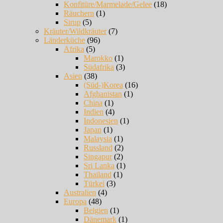
Konfitüre/Marmelade/Gelee
(18)
Räuchern
(1)
Sirup
(5)
Kräuter/Wildkräuter
(7)
Länderküche
(96)
Afrika
(5)
Marokko
(1)
Südafrika
(3)
Asien
(38)
(Süd-)Korea
(16)
Afghanistan
(1)
China
(1)
Indien
(4)
Indonesien
(1)
Japan
(1)
Malaysia
(1)
Russland
(2)
Singapur
(2)
Sri Lanka
(1)
Thailand
(1)
Türkei
(3)
Australien
(4)
Europa
(48)
Belgien
(1)
Dänemark
(1)