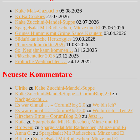
Kalte Mais-Gazpacho
05.08.2026
Ki-Ba-Cookies
27.07.2026
Kalte Zucchini-Mandel-Suppe
02.07.2026
Spargelsalat Mit Radieschen, Minze und Ei
05.06.2026
Grünes Hummus mit Grüne-Sauce-Kräutern
03.04.2026
Südafrikanische Hertzoggies
19.03.2026
Pflanzenflohmärkte 2026
11.03.2026
So, Neujahr kann kommen…
31.12.2025
Plätzchenteller 2025
29.12.2025
Fröhliche Weihnachten …
24.12.2025
Neueste Kommentare
Ulrike
zu
Kalte Zucchini-Mandel-Suppe
Kalte Zucchini-Mandel-Suppe – CorumBlog 2.0
zu
Nachgekocht …
Es war einmal … – CorumBlog 2.0
zu
Wo bin ich?
Es war einmal … – CorumBlog 2.0
zu
Wo bin ich – Teil 2?
Kirschen-Ernte – CorumBlog 2.0
zu
Jetzt …
Katja
zu
Spargelsalat Mit Radieschen, Minze und Ei
Brotwein
zu
Spargelsalat Mit Radieschen, Minze und Ei
Anna C.
zu
Spargelsalat Mit Radieschen, Minze und Ei
Britta
zu
Spargelsalat Mit Radieschen, Minze und Ei