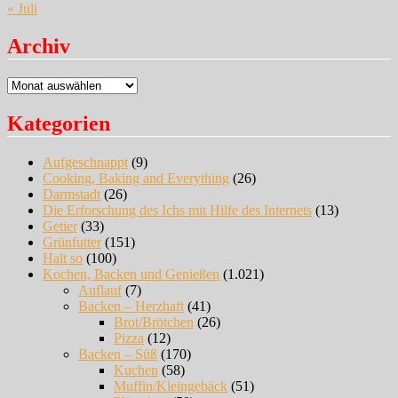
« Juli
Archiv
Archiv
Kategorien
Aufgeschnappt
(9)
Cooking, Baking and Everything
(26)
Darmstadt
(26)
Die Erforschung des Ichs mit Hilfe des Internets
(13)
Getier
(33)
Grünfutter
(151)
Halt so
(100)
Kochen, Backen und Genießen
(1.021)
Auflauf
(7)
Backen – Herzhaft
(41)
Brot/Brötchen
(26)
Pizza
(12)
Backen – Süß
(170)
Kuchen
(58)
Muffin/Kleingebäck
(51)