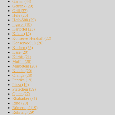
Garten
(44)
Getränk
(29)
Grill
(37)
Hefe
(25)
Hefe-Süß
(29)
Ingwer
(19)
Kartoffel
(23)
Kokos
(18)
Konserve-Herzhaft
(22)
Konserve-Süß
(26)
Kuchen
(55)
Käse
(20)
Kürbis
(21)
Muffin
(28)
Mürbeteig
(20)
Nudeln
(20)
Orange
(28)
Paprika
(19)
Pizza
(19)
Plätzchen
(59)
Quitte
(27)
Rhabarber
(31)
Rind
(20)
Römertopf
(19)
Rührteig
(29)