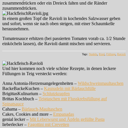
zusammendrücken oder ein Dreieck falten und die Ränder
zusammendrücken.
In einem großen Topf die Ravioli in kochendes Salzwasser geben
und sofort, wenn sie nach oben steigen, mit einer Schaumkelle
herausnehmen.
Tomatensauce erhitzen (bei passierten Tomaten vorab ca. 1/2 Stunde
einköcheln lassen), die Ravioli damit mischen und servieren.
Tags:
Nudeln
,
Rind
,
Füllung
,
Ravioli
Und hier kommen noch viele schöne Rezepte, in denen leckere
Füllungen in Teig versteckt werden:
Anna Antonia-Herzensangelegenheiten –
Wildschweinmaultaschen
BackeBackeKuchen –
Kasnudeln mit Bärlauchfülle
BrigittasKulinarium –
Schlutzkrapfen
Brittas Kochbuch –
Teigtaschen mit Flusskrebsfüllung auf
Spinatsauce
Cahama –
Bärlauch-Maultaschen
Cakes, Cookies and more –
Empanadas
genial lecker –
Mit Leberwurst und Äpfeln gefüllte Pasta
lieberlecker –
Fagottini mit Crevetten