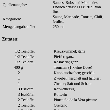
Sauces, Rubs and Marinades
Quellenangabe:
Endlich erfasst 11.08.2021 von
Sus
Sauce, Marinade, Tomate, Chili,
Kategorien:
Grillen
Mengenangaben für:
250 ml
Zutaten:
1/2
Teelöffel
Kreuzkümmel; ganz
1/2
Teelöffel
Pfeffer; ganz
1/2
Teelöffel
Rosmarin; ganz
400
g
Tomaten (1 kleine Dose)
2
Knoblauchzehen; geschält
1
Zwiebel; geschält und halbiert
1
Zitrone; Saft und Schale
3
Esslöffel
Rotweinessig
3
Esslöffel
Rotwein
2
Teelöffel
Pimentón de la Vera picante
2
Teelöffel
Oregano