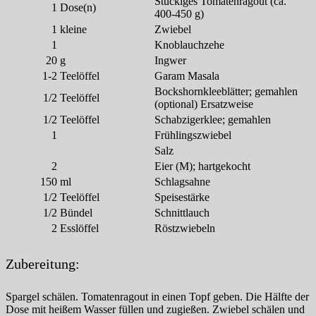
Stückiges Tomatenragout (ca.
1
Dose(n)
400-450 g)
1
kleine
Zwiebel
1
Knoblauchzehe
20
g
Ingwer
1-2
Teelöffel
Garam Masala
Bockshornkleeblätter; gemahlen
1/2
Teelöffel
(optional) Ersatzweise
1/2
Teelöffel
Schabzigerklee; gemahlen
1
Frühlingszwiebel
Salz
2
Eier (M); hartgekocht
150
ml
Schlagsahne
1/2
Teelöffel
Speisestärke
1/2
Bündel
Schnittlauch
2
Esslöffel
Röstzwiebeln
Zubereitung:
Spargel schälen. Tomatenragout in einen Topf geben. Die Hälfte der
Dose mit heißem Wasser füllen und zugießen. Zwiebel schälen und