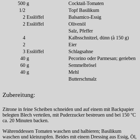
500
g
Cocktail-Tomaten
1/2
Topf Basilikum
2
Esslöffel
Balsamico-Essig
2
Esslöffel
Olivenöl
Salz, Pfeffer
4
Kalbsschnitzel, dünn (à 150 g)
2
Eier
3
Esslöffel
Schlagsahne
40
g
Pecorino oder Parmesan; gerieben
60
g
Semmelbrösel
40
g
Mehl
Butterschmalz
Zubereitung:
Zitrone in feine Scheiben schneiden und auf einem mit Backpapier
belegten Blech verteilen, mit Puderzucker bestreuen und bei 150 °C
ca. 20 Minuten backen.
Währenddessen Tomaten waschen und halbieren; Basilikum
waschen und kleinzupfen. Beides mit einem Dressing aus Essig, Öl,