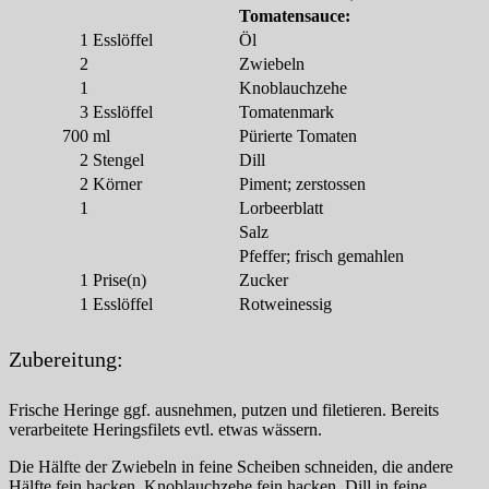
Tomatensauce:
1
Esslöffel
Öl
2
Zwiebeln
1
Knoblauchzehe
3
Esslöffel
Tomatenmark
700
ml
Pürierte Tomaten
2
Stengel
Dill
2
Körner
Piment; zerstossen
1
Lorbeerblatt
Salz
Pfeffer; frisch gemahlen
1
Prise(n)
Zucker
1
Esslöffel
Rotweinessig
Zubereitung:
Frische Heringe ggf. ausnehmen, putzen und filetieren. Bereits
verarbeitete Heringsfilets evtl. etwas wässern.
Die Hälfte der Zwiebeln in feine Scheiben schneiden, die andere
Hälfte fein hacken. Knoblauchzehe fein hacken. Dill in feine