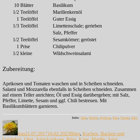
10
Blätter
Basilikum
1/2
Teelöffel
Marillenkernöl
1
Teelöffel
Guter Essig
1/3
Teelöffel
Limettenschale; gerieben
Salz, Pfeffer
1/2
Teelöffel
Sesamkörner; geröstet
1
Prise
Chilipulver
1/2
kleine
Wildschweinsalami
Zubereitung:
Aprikosen und Tomaten waschen und in Scheiben schneiden.
Salami und Mozzarella ebenfalls in Scheiben schneiden. Zusammen
auf einem Teller anrichten; Öl und Essig darübergeben; mit Salz,
Pfeffer, Limette, Sesam und ggf. Chili bestreuen. Mit
Basilikumblättern garnieren.
Index:
Salat
,
Marille
,
Aprikose
,
Käse
,
Tomate
,
Büro
Autor
Veröffentlicht
Kategorien
am
Sus
21.07.2017
16.02.2023
Büro
,
Kochen, Backen und
Schlagwörter
Genießen
,
Obst
,
Salat
Aprikose
,
Büro
,
Käse
,
Marille
,
Salat
,