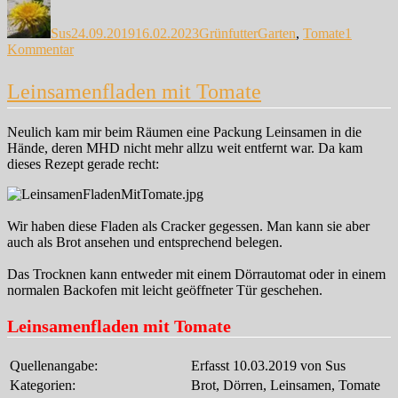
Autor
Veröffentlicht
Kategorien
Schlagwörter
am
Sus
24.09.2019
16.02.2023
Grünfutter
Garten
,
Tomate
1
zu
Kommentar
Tomaten
2019
Leinsamenfladen mit Tomate
Neulich kam mir beim Räumen eine Packung Leinsamen in die
Hände, deren MHD nicht mehr allzu weit entfernt war. Da kam
dieses Rezept gerade recht:
Wir haben diese Fladen als Cracker gegessen. Man kann sie aber
auch als Brot ansehen und entsprechend belegen.
Das Trocknen kann entweder mit einem Dörrautomat oder in einem
normalen Backofen mit leicht geöffneter Tür geschehen.
Leinsamenfladen mit Tomate
Quellenangabe:
Erfasst 10.03.2019 von Sus
Kategorien:
Brot, Dörren, Leinsamen, Tomate