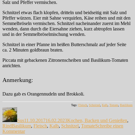
Salz und Pfeffer vermischen.
Schnitzel etwas flach klopfen, dritteln und beidseitig mit Salz und
Pfeffer würzen. Eier mit Sahne verquirlen, Käse reiben und mit den
Semmelbröseln vermischen. Schnitzel nacheinander zuerst im Mehl
wenden, dann durch die Eiersahne ziehen, kurz abtropfen lassen
und in der Semmelbröselmischung wenden.
Schnitzel in einer Pfanne im heißen Butterschmalz auf jeder Seite
ca. 2 Minuten goldbraun braten.
Piccata mit gebackenen Zitronenscheiben und Basilikum-Tomaten
anrichten.
Anmerkung:
Dazu gab es Orangennudeln und Brokkoli.
Tags:
Fleisch
,
Schnitzel
,
Kalb
,
Tomate
,
Basilikum
Autor
Veröffentlicht
Kategorien
am
Sus
11.10.2017
16.02.2023
Kochen, Backen und Genießen
,
Schlagwörter
Rind
Basilikum
,
Fleisch
,
Kalb
,
Schnitzel
,
Tomate
Schreibe einen
zu
Kommentar