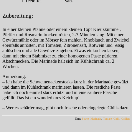
1
Teelöffel
Salz
Zubereitung:
In einer kleinen Pfanne oder einem kleinen Topf Kreuzkümmel,
Pfeffer und Rosmarin trocken rösten, 2-3 Minuten lang. Mit einer
Gewürzmühle oder im Mörser fein mahlen. Knoblauch und Zwiebel
ebenfalls anrösten, mit Tomaten, Zitronensaft, Rotwein und -essig
ablöschen und alle Gewürze zugeben. Etwas einkochen lassen,
dann mit einem Stabmixer zu einer homogenen Paste pürieren.
Abschmecken. Die Marinade hält sich im Kühlschrank ca. 2
Wochen.
Anmerkung:
– Ich habe die Schweinenackensteaks kurz in der Marinade gewälzt
und dann im Kühlschrank marinieren lassen. Die restliche Paste
habe ich noch einmal stark erhitzt und in eine saubere Flasche
gefüllt. Das ist ein wunderbares Ketchup!
– Wer es schärfer mag, gibt noch frische oder eingelegte Chilis dazu.
Tags:
Sauce
,
Marinade
,
Tomate
,
Chili
,
Grillen