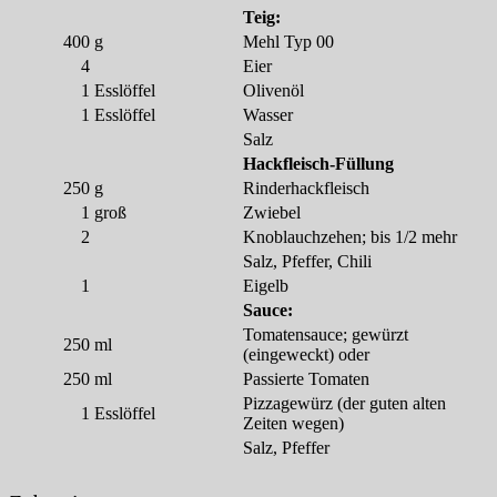
Teig:
400
g
Mehl Typ 00
4
Eier
1
Esslöffel
Olivenöl
1
Esslöffel
Wasser
Salz
Hackfleisch-Füllung
250
g
Rinderhackfleisch
1
groß
Zwiebel
2
Knoblauchzehen; bis 1/2 mehr
Salz, Pfeffer, Chili
1
Eigelb
Sauce:
Tomatensauce; gewürzt
250
ml
(eingeweckt) oder
250
ml
Passierte Tomaten
Pizzagewürz (der guten alten
1
Esslöffel
Zeiten wegen)
Salz, Pfeffer