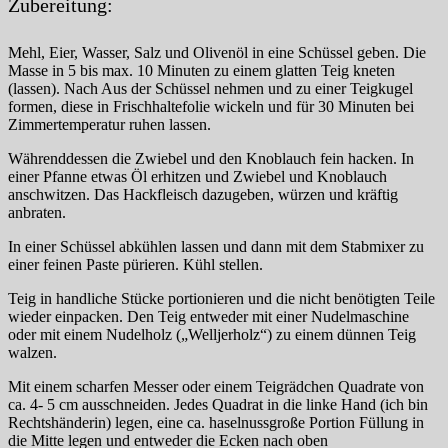
Zubereitung:
Mehl, Eier, Wasser, Salz und Olivenöl in eine Schüssel geben. Die
Masse in 5 bis max. 10 Minuten zu einem glatten Teig kneten
(lassen). Nach Aus der Schüssel nehmen und zu einer Teigkugel
formen, diese in Frischhaltefolie wickeln und für 30 Minuten bei
Zimmertemperatur ruhen lassen.
Währenddessen die Zwiebel und den Knoblauch fein hacken. In
einer Pfanne etwas Öl erhitzen und Zwiebel und Knoblauch
anschwitzen. Das Hackfleisch dazugeben, würzen und kräftig
anbraten.
In einer Schüssel abkühlen lassen und dann mit dem Stabmixer zu
einer feinen Paste pürieren. Kühl stellen.
Teig in handliche Stücke portionieren und die nicht benötigten Teile
wieder einpacken. Den Teig entweder mit einer Nudelmaschine
oder mit einem Nudelholz („Welljerholz“) zu einem dünnen Teig
walzen.
Mit einem scharfen Messer oder einem Teigrädchen Quadrate von
ca. 4- 5 cm ausschneiden. Jedes Quadrat in die linke Hand (ich bin
Rechtshänderin) legen, eine ca. haselnussgroße Portion Füllung in
die Mitte legen und entweder die Ecken nach oben