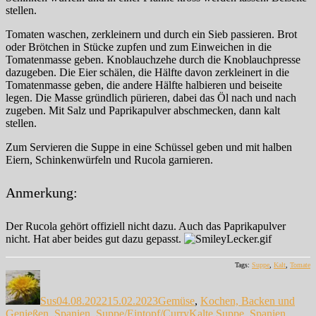
stellen.
Tomaten waschen, zerkleinern und durch ein Sieb passieren. Brot
oder Brötchen in Stücke zupfen und zum Einweichen in die
Tomatenmasse geben. Knoblauchzehe durch die Knoblauchpresse
dazugeben. Die Eier schälen, die Hälfte davon zerkleinert in die
Tomatenmasse geben, die andere Hälfte halbieren und beiseite
legen. Die Masse gründlich pürieren, dabei das Öl nach und nach
zugeben. Mit Salz und Paprikapulver abschmecken, dann kalt
stellen.
Zum Servieren die Suppe in eine Schüssel geben und mit halben
Eiern, Schinkenwürfeln und Rucola garnieren.
Anmerkung:
Der Rucola gehört offiziell nicht dazu. Auch das Paprikapulver
nicht. Hat aber beides gut dazu gepasst.
Tags:
Suppe
,
Kalt
,
Tomate
Autor
Veröffentlicht
Kategorien
am
Sus
04.08.2022
15.02.2023
Gemüse
,
Kochen, Backen und
Schlagwörter
Genießen
,
Spanien
,
Suppe/Eintopf/Curry
Kalte Suppe
,
Spanien
,