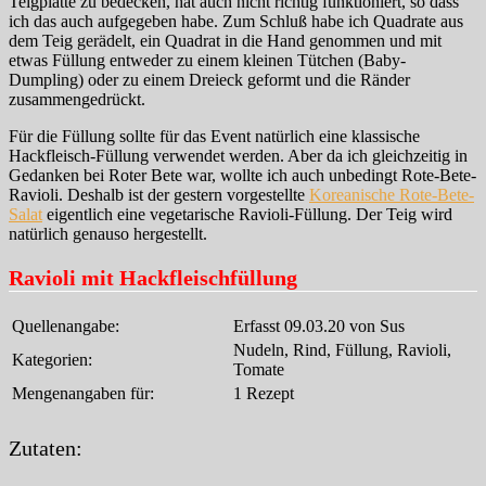
Teigplatte zu bedecken, hat auch nicht richtig funktioniert, so dass
ich das auch aufgegeben habe. Zum Schluß habe ich Quadrate aus
dem Teig gerädelt, ein Quadrat in die Hand genommen und mit
etwas Füllung entweder zu einem kleinen Tütchen (Baby-
Dumpling) oder zu einem Dreieck geformt und die Ränder
zusammengedrückt.
Für die Füllung sollte für das Event natürlich eine klassische
Hackfleisch-Füllung verwendet werden. Aber da ich gleichzeitig in
Gedanken bei Roter Bete war, wollte ich auch unbedingt Rote-Bete-
Ravioli. Deshalb ist der gestern vorgestellte
Koreanische Rote-Bete-
Salat
eigentlich eine vegetarische Ravioli-Füllung. Der Teig wird
natürlich genauso hergestellt.
Ravioli mit Hackfleischfüllung
Quellenangabe:
Erfasst 09.03.20 von Sus
Nudeln, Rind, Füllung, Ravioli,
Kategorien:
Tomate
Mengenangaben für:
1 Rezept
Zutaten: