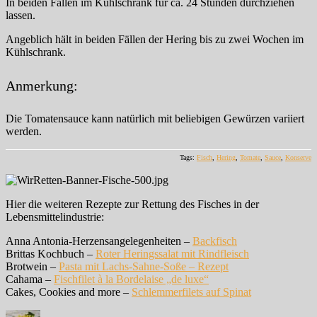
In beiden Fällen im Kühlschrank für ca. 24 Stunden durchziehen
lassen.
Angeblich hält in beiden Fällen der Hering bis zu zwei Wochen im
Kühlschrank.
Anmerkung:
Die Tomatensauce kann natürlich mit beliebigen Gewürzen variiert
werden.
Tags:
Fisch
,
Hering
,
Tomate
,
Sauce
,
Konserve
Hier die weiteren Rezepte zur Rettung des Fisches in der
Lebensmittelindustrie:
Anna Antonia-Herzensangelegenheiten –
Backfisch
Brittas Kochbuch –
Roter Heringssalat mit Rindfleisch
Brotwein –
Pasta mit Lachs-Sahne-Soße – Rezept
Cahama –
Fischfilet à la Bordelaise „de luxe“
Cakes, Cookies and more –
Schlemmerfilets auf Spinat
Autor
Veröffentlicht
Kategorien