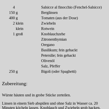
4
Salsicce al finocchio (Fenchel-Salsicce)
150
g
Berglinsen
400
g
Tomaten (aus der Dose)
2
klein
Zwiebeln
klein
Rotwein
1
groß
Knoblauchzehe
Zitronenthymian
Oregano
Basilikum; fein gehackt
Petersilie; fein gehackt
Olivenöl
Salz, Pfeffer
250
g
Bigoli (oder Spaghetti)
Zubereitung:
Würste häuten und in grobe Stücke zerteilen.
Linsen in einem Sieb abspülen und ohne Salz in Wasser ca. 20
Minuten köcheln lassen. Knoblauch und Zwiebeln grob hacken.