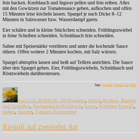
fein hacken. Knoblauch und Ingwer pellen und fein reiben. Alles
mit den Gewürzen zur Tomatensauce geben, aufkochen und offen
15 Minuten leise köcheln lassen. Spargel je nach Dicke 8–12
Minuten in Salzwasser bzw. Wasserdampf garen.
Eier schälen und in kleine Stückchen schneiden. Frühlingszwiebel
in feine Scheiben schneiden. Schnittlauch fein schneiden.
Sahne mit Speisestärke verrühren und unter die kochende Sauce
rühren. Offen weitere 2 Minuten kochen, mit Salz würzen.
Spargel abtropfen lassen und heiß auf Tellern anrichten. Die Sauce
über den Spargel geben. Eier, Frühlingszwiebeln, Schnittlauch und
Röstzwiebeln darüberstreuen.
Tags:
Spargel
,
Tomate
,
Ei
,
Indien
Autor
Veröffentlicht
Kategorien
am
Sus
21.04.2020
16.02.2023
Gemüse
,
Indien
,
Kochen, Backen
Schl
und Genießen
,
Nachgemacht-Kochbuch
,
Sauce
,
Schnelles Essen
Ei
,
zu
Indien
,
Spargel
,
Tomate
1 Kommentar
Spargel
mit
Ravioli auf zweierlei Art
indischer
Tomatensauce