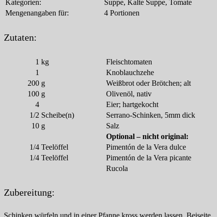
Kategorien:
Suppe, Kalte Suppe, Tomate
Mengenangaben für:
4 Portionen
Zutaten:
1
kg
Fleischtomaten
1
Knoblauchzehe
200
g
Weißbrot oder Brötchen; alt
100
g
Olivenöl, nativ
4
Eier; hartgekocht
1/2
Scheibe(n)
Serrano-Schinken, 5mm dick
10
g
Salz
Optional – nicht original:
1/4
Teelöffel
Pimentón de la Vera dulce
1/4
Teelöffel
Pimentón de la Vera picante
Rucola
Zubereitung:
Schinken würfeln und in einer Pfanne kross werden lassen. Beiseite