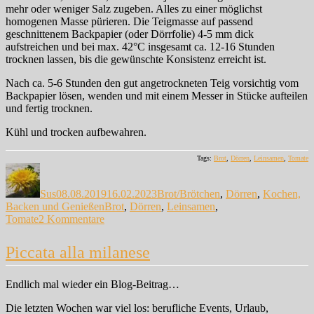
mehr oder weniger Salz zugeben. Alles zu einer möglichst
homogenen Masse pürieren. Die Teigmasse auf passend
geschnittenem Backpapier (oder Dörrfolie) 4-5 mm dick
aufstreichen und bei max. 42°C insgesamt ca. 12-16 Stunden
trocknen lassen, bis die gewünschte Konsistenz erreicht ist.
Nach ca. 5-6 Stunden den gut angetrockneten Teig vorsichtig vom
Backpapier lösen, wenden und mit einem Messer in Stücke aufteilen
und fertig trocknen.
Kühl und trocken aufbewahren.
Tags:
Brot
,
Dörren
,
Leinsamen
,
Tomate
Autor
Veröffentlicht
Kategorien
am
Sus
08.08.2019
16.02.2023
Brot/Brötchen
,
Dörren
,
Kochen,
Schlagwörter
Backen und Genießen
Brot
,
Dörren
,
Leinsamen
,
zu
Tomate
2 Kommentare
Leinsamenfladen
mit
Piccata alla milanese
Tomate
Endlich mal wieder ein Blog-Beitrag…
Die letzten Wochen war viel los: berufliche Events, Urlaub,