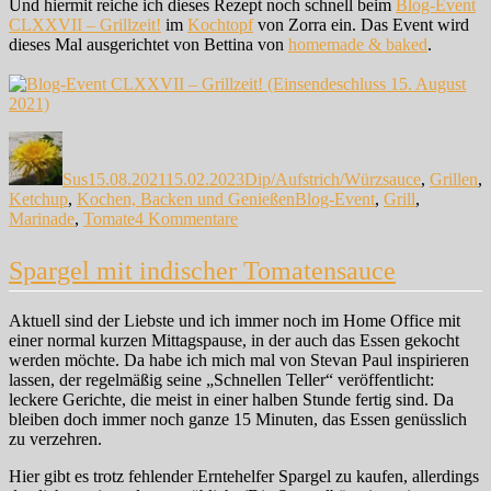
Und hiermit reiche ich dieses Rezept noch schnell beim
Blog-Event
CLXXVII – Grillzeit!
im
Kochtopf
von Zorra ein. Das Event wird
dieses Mal ausgerichtet von Bettina von
homemade & baked
.
Autor
Veröffentlicht
Kategorien
am
Sus
15.08.2021
15.02.2023
Dip/Aufstrich/Würzsauce
,
Grillen
,
Schlagwörter
Ketchup
,
Kochen, Backen und Genießen
Blog-Event
,
Grill
,
zu
Marinade
,
Tomate
4 Kommentare
Chili-
Tomaten-
Spargel mit indischer Tomatensauce
Marinade
Aktuell sind der Liebste und ich immer noch im Home Office mit
einer normal kurzen Mittagspause, in der auch das Essen gekocht
werden möchte. Da habe ich mich mal von Stevan Paul inspirieren
lassen, der regelmäßig seine „Schnellen Teller“ veröffentlicht:
leckere Gerichte, die meist in einer halben Stunde fertig sind. Da
bleiben doch immer noch ganze 15 Minuten, das Essen genüsslich
zu verzehren.
Hier gibt es trotz fehlender Erntehelfer Spargel zu kaufen, allerdings