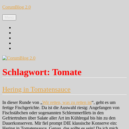
Zum
CorumBlog 2.0
Inhalt
springen
Menü
Facebook
Instagram
Pinterest
Google+
Twitter
Schlagwort:
Tomate
Hering in Tomatensauce
In dieser Runde von „
Wir retten, was zu retten ist
“, geht es um
fertige Fischgerichte. Da ist die Auswahl riesig: Angefangen von
Fischstäbchen oder sogenannten Schlemmerfilets in den
Gefriertruhen über Salate aller Art im Kühlregal bis hin zu den
Dauerkonserven. Mir fiel prompt DIE klassische Konserve ein:
Hering in Tomatensauce. Genau, das sollte es sein! Da ich mich