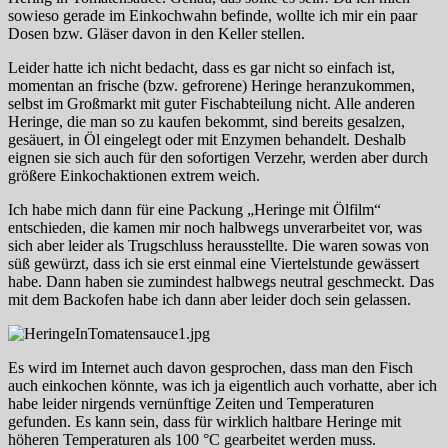
sowieso gerade im Einkochwahn befinde, wollte ich mir ein paar
Dosen bzw. Gläser davon in den Keller stellen.
Leider hatte ich nicht bedacht, dass es gar nicht so einfach ist,
momentan an frische (bzw. gefrorene) Heringe heranzukommen,
selbst im Großmarkt mit guter Fischabteilung nicht. Alle anderen
Heringe, die man so zu kaufen bekommt, sind bereits gesalzen,
gesäuert, in Öl eingelegt oder mit Enzymen behandelt. Deshalb
eignen sie sich auch für den sofortigen Verzehr, werden aber durch
größere Einkochaktionen extrem weich.
Ich habe mich dann für eine Packung „Heringe mit Ölfilm“
entschieden, die kamen mir noch halbwegs unverarbeitet vor, was
sich aber leider als Trugschluss herausstellte. Die waren sowas von
süß gewürzt, dass ich sie erst einmal eine Viertelstunde gewässert
habe. Dann haben sie zumindest halbwegs neutral geschmeckt. Das
mit dem Backofen habe ich dann aber leider doch sein gelassen.
Es wird im Internet auch davon gesprochen, dass man den Fisch
auch einkochen könnte, was ich ja eigentlich auch vorhatte, aber ich
habe leider nirgends vernünftige Zeiten und Temperaturen
gefunden. Es kann sein, dass für wirklich haltbare Heringe mit
höheren Temperaturen als 100 °C gearbeitet werden muss.