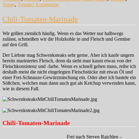
zu
Suppe
,
Tomate
1 Kommentar
Salmorero
Cordobés
Chili-Tomaten-Marinade
–
Kalte
Tomatensuppe
Wir grillen ziemlich häufig. Wenn es das Wetter nur halbwegs
aus
zulässt, schmeißen wir die Holzkohle in und Fleisch und Gemüse
Cordoba
auf den Grill.
Der Liebste mag Schwenksteaks sehr gerne. Aber ich kaufe ungern
bereits mariniertes Fleisch, denn da sieht man kaum etwas von der
Fleischkonsistenz und -farbe. Wenn es schnell gehen muss, reibe ich
deshalb meist die nicht eingelegten Fleischstücke mit etwas Öl und
einer Frei-Schnauze-Gewürzmischung ein. Oder aber ich bastele ein
Sößchen, welches man dann auch gut als Ketchup verwenden kann,
wie in diesem Fall.
Chili-Tomaten-Marinade
Frei nach Steven Raichlen –