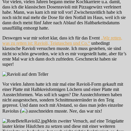
Vor vielen, vielen Jahren begann meine Kochkarriere u.a. damit,
dass ich die klassischen Dosenravioli mit Pizzagewürz verfeinert
habe. Mann, was kam ich mir toll vor! Zwischenzeitlich habe ich
noch nicht mal mehr die Dose für den Notfall im Haus, weil ich sie
dann doch meist fünf Jahre nach Ablauf des Haltbarkeitsdatums
unauffällig entsorgt hatte.
Deswegen war mir sofort klar, dass ich für das Event
„Wir retten,
was zu retten ist: Ravioli, Teigtaschen und Co.“
unbedingt
klassische Ravioli versuchen musste. Ich muss gestehen, sie sind
nicht so schön geworden, wie ich es mir vorgestellt hatte, aber für’s
erste Mal war ich dann doch zufrieden. Geschmeckt haben sie
super!
Vor vielen Jahren hatte ich mir mal eine Ravioli-Form gekauft mit
einer Platte mit Halbkreisformigen Löchern und einer Platte mit
Ausstechformen. Was soll ich sagen? Die Ausstechformen haben
nicht ausgestochen, sondern Schnittmusterränder in den Teig
gepresst. Und dann noch mit Abstand, so dass man jedes einzelne
Raviolus (
) ausschneiden musste. Nee, das war nix!
Mein zweiter Versuch, auf eine Teigplatte
lauter kleine Häufchen zu setzen und diese mit einer weiteren