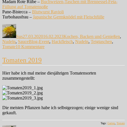
Madam Rote Rübe –
Buchweizen-Taschen mit Brennessel-Feta-
Füllung auf Tomatensoße
Pane-Bistecca –
Blutwurst Ravioli
Turbohausfrau –
Japanische Germknödel mit Fleischfülle
Autor
Veröffentlicht
Kategorien
am
Sus
27.03.2020
16.02.2023
Kochen, Backen und Genießen
,
Schlagwörter
Nudeln
,
Sauce
Blog-Event
,
Hackfleisch
,
Nudeln
,
Teigtaschen
,
zu
Tomate
10 Kommentare
Ravioli
auf
Tomaten 2019
zweierlei
Art
Hier habe ich mal meine diesjährigen Tomatensorten
zusammengestellt:
Die meisten Pflanzen habe ich selbstgezogen; einige wenige sind
gekauft.
Tags:
Garten
,
Tomate