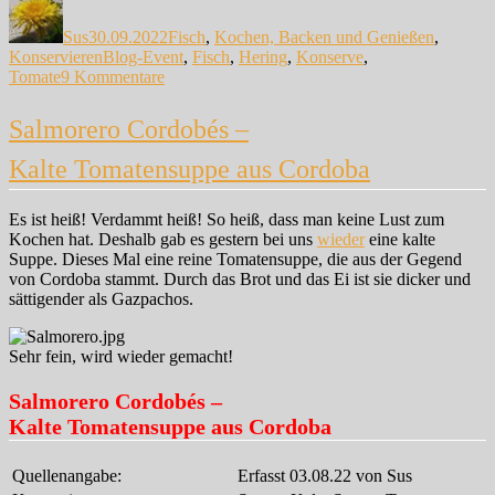
am
Sus
30.09.2022
Fisch
,
Kochen, Backen und Genießen
,
Schlagwörter
Konservieren
Blog-Event
,
Fisch
,
Hering
,
Konserve
,
zu
Tomate
9 Kommentare
Hering
in
Salmorero Cordobés –
Tomatensauce
Kalte Tomatensuppe aus Cordoba
Es ist heiß! Verdammt heiß! So heiß, dass man keine Lust zum
Kochen hat. Deshalb gab es gestern bei uns
wieder
eine kalte
Suppe. Dieses Mal eine reine Tomatensuppe, die aus der Gegend
von Cordoba stammt. Durch das Brot und das Ei ist sie dicker und
sättigender als Gazpachos.
Sehr fein, wird wieder gemacht!
Salmorero Cordobés –
Kalte Tomatensuppe aus Cordoba
Quellenangabe:
Erfasst 03.08.22 von Sus